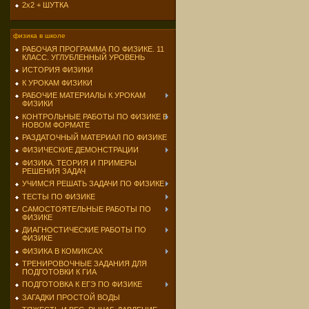
2х2 + ШУТКА
физика в школе
РАБОЧАЯ ПРОГРАММА ПО ФИЗИКЕ. 11
КЛАСС. УГЛУБЛЕННЫЙ УРОВЕНЬ
ИСТОРИЯ ФИЗИКИ
К УРОКАМ ФИЗИКИ
РАБОЧИЕ МАТЕРИАЛЫ К УРОКАМ
ФИЗИКИ
КОНТРОЛЬНЫЕ РАБОТЫ ПО ФИЗИКЕ В
НОВОМ ФОРМАТЕ
РАЗДАТОЧНЫЙ МАТЕРИАЛ ПО ФИЗИКЕ
ФИЗИЧЕСКИЕ ДЕМОНСТРАЦИИ
ФИЗИКА. ТЕОРИЯ И ПРИМЕРЫ
РЕШЕНИЯ ЗАДАЧ
УЧИМСЯ РЕШАТЬ ЗАДАЧИ ПО ФИЗИКЕ
ТЕСТЫ ПО ФИЗИКЕ
САМОСТОЯТЕЛЬНЫЕ РАБОТЫ ПО
ФИЗИКЕ
ДИАГНОСТИЧЕСКИЕ РАБОТЫ ПО
ФИЗИКЕ
ФИЗИКА В КОМИКСАХ
ТРЕНИРОВОЧНЫЕ ЗАДАНИЯ ДЛЯ
ПОДГОТОВКИ К ГИА
ПОДГОТОВКА К ЕГЭ ПО ФИЗИКЕ
ЗАГАДКИ ПРОСТОЙ ВОДЫ