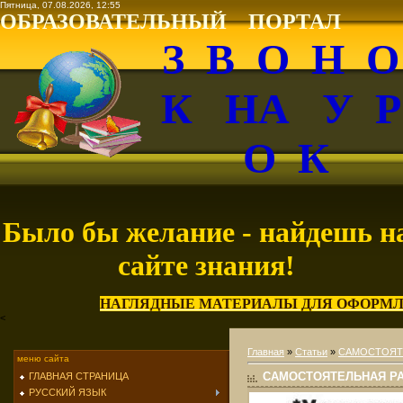
Пятница, 07.08.2026, 12:55
ОБРАЗОВАТЕЛЬНЫЙ ПОРТАЛ
З В О Н 
К НА У 
О К
Было бы желание - найдешь н
сайте знания!
НАГЛЯДНЫЕ МАТЕРИАЛЫ ДЛЯ ОФОРМЛ
<
Главная
»
Статьи
»
САМОСТОЯТ
меню сайта
САМОСТОЯТЕЛЬНАЯ РА
ГЛАВНАЯ СТРАНИЦА
РУССКИЙ ЯЗЫК