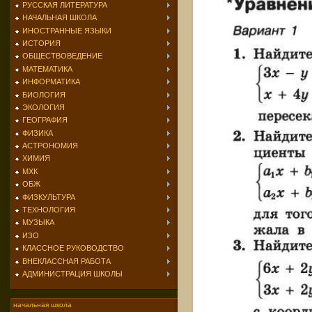
РУССКАЯ ЛИТЕРАТУРА
НАЧАЛЬНАЯ ШКОЛА
ИНОСТРАННЫЕ ЯЗЫКИ
ИСТОРИЯ
ОБЩЕСТВОВЕДЕНИЕ
МАТЕМАТИКА
ИНФОРМАТИКА
БИОЛОГИЯ
ЭКОЛОГИЯ
ГЕОГРАФИЯ
ФИЗИКА
АСТРОНОМИЯ
ХИМИЯ
МХК
ОБЖ
ФИЗКУЛЬТУРА
ТЕХНОЛОГИЯ
МУЗЫКА
ИЗО
КЛАССНОЕ РУКОВОДСТВО
ВНЕКЛАССНАЯ РАБОТА
АДМИНИСТРАЦИЯ ШКОЛЫ
начальная школа