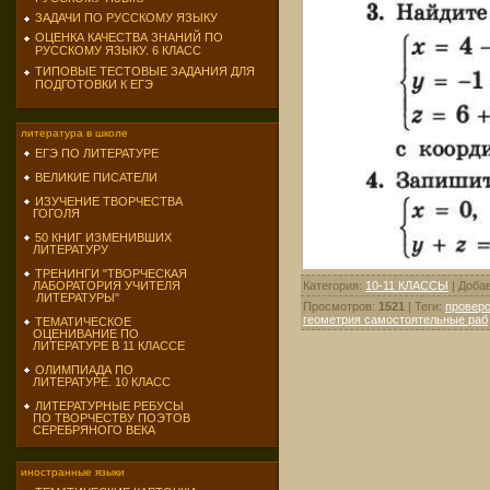
ЗАДАЧИ ПО РУССКОМУ ЯЗЫКУ
ОЦЕНКА КАЧЕСТВА ЗНАНИЙ ПО
РУССКОМУ ЯЗЫКУ. 6 КЛАСС
ТИПОВЫЕ ТЕСТОВЫЕ ЗАДАНИЯ ДЛЯ
ПОДГОТОВКИ К ЕГЭ
литература в школе
ЕГЭ ПО ЛИТЕРАТУРЕ
ВЕЛИКИЕ ПИСАТЕЛИ
ИЗУЧЕНИЕ ТВОРЧЕСТВА
ГОГОЛЯ
50 КНИГ ИЗМЕНИВШИХ
ЛИТЕРАТУРУ
ТРЕНИНГИ "ТВОРЧЕСКАЯ
Категория
:
10-11 КЛАССЫ
|
Доба
ЛАБОРАТОРИЯ УЧИТЕЛЯ
ЛИТЕРАТУРЫ"
Просмотров
:
1521
|
Теги
:
проверо
геометрия самостоятельные раб
ТЕМАТИЧЕСКОЕ
ОЦЕНИВАНИЕ ПО
ЛИТЕРАТУРЕ В 11 КЛАССЕ
ОЛИМПИАДА ПО
ЛИТЕРАТУРЕ. 10 КЛАСС
ЛИТЕРАТУРНЫЕ РЕБУСЫ
ПО ТВОРЧЕСТВУ ПОЭТОВ
СЕРЕБРЯНОГО ВЕКА
иностранные языки