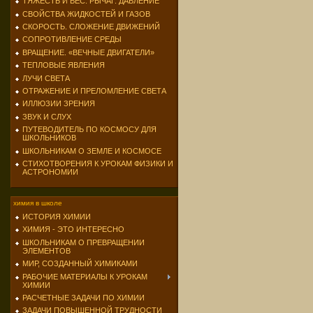
ТЯЖЕСТЬ И ВЕС. РЫЧАГ. ДАВЛЕНИЕ
СВОЙСТВА ЖИДКОСТЕЙ И ГАЗОВ
СКОРОСТЬ. СЛОЖЕНИЕ ДВИЖЕНИЙ
СОПРОТИВЛЕНИЕ СРЕДЫ
ВРАЩЕНИЕ. «ВЕЧНЫЕ ДВИГАТЕЛИ»
ТЕПЛОВЫЕ ЯВЛЕНИЯ
ЛУЧИ СВЕТА
ОТРАЖЕНИЕ И ПРЕЛОМЛЕНИЕ СВЕТА
ИЛЛЮЗИИ ЗРЕНИЯ
ЗВУК И СЛУХ
ПУТЕВОДИТЕЛЬ ПО КОСМОСУ ДЛЯ
ШКОЛЬНИКОВ
ШКОЛЬНИКАМ О ЗЕМЛЕ И КОСМОСЕ
СТИХОТВОРЕНИЯ К УРОКАМ ФИЗИКИ И
АСТРОНОМИИ
химия в школе
ИСТОРИЯ ХИМИИ
ХИМИЯ - ЭТО ИНТЕРЕСНО
ШКОЛЬНИКАМ О ПРЕВРАЩЕНИИ
ЭЛЕМЕНТОВ
МИР, СОЗДАННЫЙ ХИМИКАМИ
РАБОЧИЕ МАТЕРИАЛЫ К УРОКАМ
ХИМИИ
РАСЧЕТНЫЕ ЗАДАЧИ ПО ХИМИИ
ЗАДАЧИ ПОВЫШЕННОЙ ТРУДНОСТИ