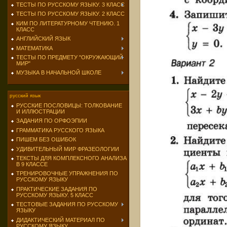
ТЕСТЫ ПО РУССКОМУ ЯЗЫКУ. 3 КЛАСС
ТЕСТЫ ПО РУССКОМУ ЯЗЫКУ. 2 КЛАСС
КИМ ПО ЛИТЕРАТУРНОМУ ЧТЕНИЮ. 1
КЛАСС
АНГЛИЙСКИЙ ЯЗЫК
МАТЕМАТИКА
ТЕСТЫ ПО ПРЕДМЕТУ "ОКРУЖАЮЩИЙ
МИР"
МУЗЫКА В НАЧАЛЬНОЙ ШКОЛЕ
русский язык
РУССКИЕ ПОСЛОВИЦЫ: ТОЛКОВАНИЕ
И ИЛЛЮСТРАЦИИ
ЗАДАНИЯ ПО ОРФОЭПИИ
ГРАММАТИКА РУССКОГО ЯЗЫКА
ПИШЕМ БЕЗ ОШИБОК
УДИВИТЕЛЬНЫЙ МИР ФРАЗЕОЛОГИИ
ТЕКСТЫ ДЛЯ КОМПЛЕКСНОГО АНАЛИЗА
В 9 КЛАССЕ
ТРЕНИРОВОЧНЫЕ УПРАЖНЕНИЯ ПО
РУССКОМУ ЯЗЫКУ
ПРАКТИЧЕСКИЕ ЗАДАНИЯ ПО
РУССКОМУ ЯЗЫКУ. 5 КЛАСС
ТЕСТОВЫЕ ЗАДАНИЯ ПО РУССКОМУ
ЯЗЫКУ
ДИДАКТИЧЕСКИЙ МАТЕРИАЛ ПО
РУССКОМУ ЯЗЫКУ