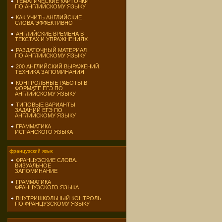
ТЕМАТИЧЕСКИЕ КАРТОЧКИ
ПО АНГЛИЙСКОМУ ЯЗЫКУ
КАК УЧИТЬ АНГЛИЙСКИЕ
СЛОВА ЭФФЕКТИВНО
АНГЛИЙСКИЕ ВРЕМЕНА В
ТЕКСТАХ И УПРАЖНЕНИЯХ
РАЗДАТОЧНЫЙ МАТЕРИАЛ
ПО АНГЛИЙСКОМУ ЯЗЫКУ
200 АНГЛИЙСКИЙ ВЫРАЖЕНИЙ.
ТЕХНИКА ЗАПОМИНАНИЯ
КОНТРОЛЬНЫЕ РАБОТЫ В
ФОРМАТЕ ЕГЭ ПО
АНГЛИЙСКОМУ ЯЗЫКУ
ТИПОВЫЕ ВАРИАНТЫ
ЗАДАНИЙ ЕГЭ ПО
АНГЛИЙСКОМУ ЯЗЫКУ
ГРАММАТИКА
ИСПАНСКОГО ЯЗЫКА
французский язык
ФРАНЦУЗСКИЕ СЛОВА.
ВИЗУАЛЬНОЕ
ЗАПОМИНАНИЕ
ГРАММАТИКА
ФРАНЦУЗСКОГО ЯЗЫКА
ВНУТРИШКОЛЬНЫЙ КОНТРОЛЬ
ПО ФРАНЦУЗСКОМУ ЯЗЫКУ