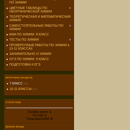
ПО ХИМИИ
ЦВЕТНЫЕ ТАБЛИЦЫ ПО
НЕОРГАНИЧЕСКОЙ ХИМИИ
ТЕОРЕТИЧЕСКАЯ И МАТЕМАТИЧЕСКАЯ
ХИМИЯ
САМОСТОЯТЕЛЬНЫЕ РАБОТЫ ПО
ХИМИИ
КИМ ПО ХИМИИ. 8 КЛАСС
ТЕСТЫ ПО ХИМИИ
ПРОВЕРОЧНЫЕ РАБОТЫ ПО ХИМИИ в
10-11 КЛАССАХ
ЗАНИМАТЕЛЬНО О ХИМИИ
ОГЭ ПО ХИМИИ. 9 КЛАСС
ПОДГОТОВКА К ЕГЭ
категории раздела
7 КЛАСС
[20]
10-11 КЛАССЫ
[47]
статистика
Онлайн всего:
1
Гостей:
1
Пользователей:
0
форма входа