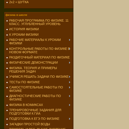
2х2 + ШУТКА
физика в школе
РАБОЧАЯ ПРОГРАММА ПО ФИЗИКЕ. 11
КЛАСС. УГЛУБЛЕННЫЙ УРОВЕНЬ
ИСТОРИЯ ФИЗИКИ
К УРОКАМ ФИЗИКИ
РАБОЧИЕ МАТЕРИАЛЫ К УРОКАМ
ФИЗИКИ
КОНТРОЛЬНЫЕ РАБОТЫ ПО ФИЗИКЕ В
НОВОМ ФОРМАТЕ
РАЗДАТОЧНЫЙ МАТЕРИАЛ ПО ФИЗИКЕ
ФИЗИЧЕСКИЕ ДЕМОНСТРАЦИИ
ФИЗИКА. ТЕОРИЯ И ПРИМЕРЫ
РЕШЕНИЯ ЗАДАЧ
УЧИМСЯ РЕШАТЬ ЗАДАЧИ ПО ФИЗИКЕ
ТЕСТЫ ПО ФИЗИКЕ
САМОСТОЯТЕЛЬНЫЕ РАБОТЫ ПО
ФИЗИКЕ
ДИАГНОСТИЧЕСКИЕ РАБОТЫ ПО
ФИЗИКЕ
ФИЗИКА В КОМИКСАХ
ТРЕНИРОВОЧНЫЕ ЗАДАНИЯ ДЛЯ
ПОДГОТОВКИ К ГИА
ПОДГОТОВКА К ЕГЭ ПО ФИЗИКЕ
ЗАГАДКИ ПРОСТОЙ ВОДЫ