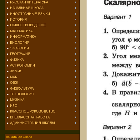
РУССКАЯ ЛИТЕРАТУРА
НАЧАЛЬНАЯ ШКОЛА
ИНОСТРАННЫЕ ЯЗЫКИ
ИСТОРИЯ
ОБЩЕСТВОВЕДЕНИЕ
МАТЕМАТИКА
ИНФОРМАТИКА
БИОЛОГИЯ
ЭКОЛОГИЯ
ГЕОГРАФИЯ
ФИЗИКА
АСТРОНОМИЯ
ХИМИЯ
МХК
ОБЖ
ФИЗКУЛЬТУРА
ТЕХНОЛОГИЯ
МУЗЫКА
ИЗО
КЛАССНОЕ РУКОВОДСТВО
ВНЕКЛАССНАЯ РАБОТА
АДМИНИСТРАЦИЯ ШКОЛЫ
начальная школа