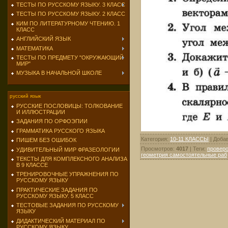
ТЕСТЫ ПО РУССКОМУ ЯЗЫКУ. 3 КЛАСС
ТЕСТЫ ПО РУССКОМУ ЯЗЫКУ. 2 КЛАСС
КИМ ПО ЛИТЕРАТУРНОМУ ЧТЕНИЮ. 1
КЛАСС
АНГЛИЙСКИЙ ЯЗЫК
МАТЕМАТИКА
ТЕСТЫ ПО ПРЕДМЕТУ "ОКРУЖАЮЩИЙ
МИР"
МУЗЫКА В НАЧАЛЬНОЙ ШКОЛЕ
русский язык
РУССКИЕ ПОСЛОВИЦЫ: ТОЛКОВАНИЕ
И ИЛЛЮСТРАЦИИ
ЗАДАНИЯ ПО ОРФОЭПИИ
ГРАММАТИКА РУССКОГО ЯЗЫКА
Категория
:
10-11 КЛАССЫ
|
Доба
ПИШЕМ БЕЗ ОШИБОК
Просмотров
:
4017
|
Теги
:
проверо
УДИВИТЕЛЬНЫЙ МИР ФРАЗЕОЛОГИИ
геометрия самостоятельные раб
ТЕКСТЫ ДЛЯ КОМПЛЕКСНОГО АНАЛИЗА
В 9 КЛАССЕ
ТРЕНИРОВОЧНЫЕ УПРАЖНЕНИЯ ПО
РУССКОМУ ЯЗЫКУ
ПРАКТИЧЕСКИЕ ЗАДАНИЯ ПО
РУССКОМУ ЯЗЫКУ. 5 КЛАСС
ТЕСТОВЫЕ ЗАДАНИЯ ПО РУССКОМУ
ЯЗЫКУ
ДИДАКТИЧЕСКИЙ МАТЕРИАЛ ПО
РУССКОМУ ЯЗЫКУ