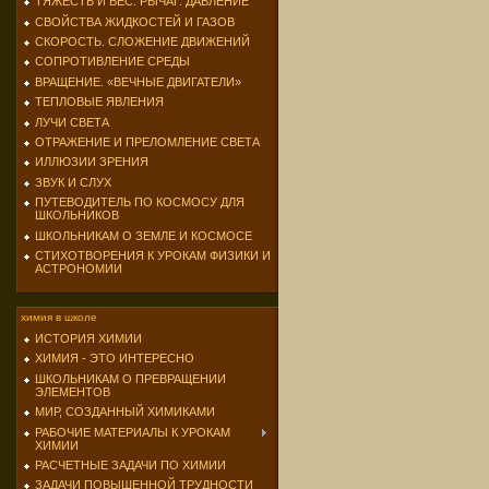
ТЯЖЕСТЬ И ВЕС. РЫЧАГ. ДАВЛЕНИЕ
СВОЙСТВА ЖИДКОСТЕЙ И ГАЗОВ
СКОРОСТЬ. СЛОЖЕНИЕ ДВИЖЕНИЙ
СОПРОТИВЛЕНИЕ СРЕДЫ
ВРАЩЕНИЕ. «ВЕЧНЫЕ ДВИГАТЕЛИ»
ТЕПЛОВЫЕ ЯВЛЕНИЯ
ЛУЧИ СВЕТА
ОТРАЖЕНИЕ И ПРЕЛОМЛЕНИЕ СВЕТА
ИЛЛЮЗИИ ЗРЕНИЯ
ЗВУК И СЛУХ
ПУТЕВОДИТЕЛЬ ПО КОСМОСУ ДЛЯ
ШКОЛЬНИКОВ
ШКОЛЬНИКАМ О ЗЕМЛЕ И КОСМОСЕ
СТИХОТВОРЕНИЯ К УРОКАМ ФИЗИКИ И
АСТРОНОМИИ
химия в школе
ИСТОРИЯ ХИМИИ
ХИМИЯ - ЭТО ИНТЕРЕСНО
ШКОЛЬНИКАМ О ПРЕВРАЩЕНИИ
ЭЛЕМЕНТОВ
МИР, СОЗДАННЫЙ ХИМИКАМИ
РАБОЧИЕ МАТЕРИАЛЫ К УРОКАМ
ХИМИИ
РАСЧЕТНЫЕ ЗАДАЧИ ПО ХИМИИ
ЗАДАЧИ ПОВЫШЕННОЙ ТРУДНОСТИ