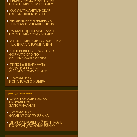
ТЕМАТИЧЕСКИЕ КАРТОЧКИ
ПО АНГЛИЙСКОМУ ЯЗЫКУ
КАК УЧИТЬ АНГЛИЙСКИЕ
СЛОВА ЭФФЕКТИВНО
АНГЛИЙСКИЕ ВРЕМЕНА В
ТЕКСТАХ И УПРАЖНЕНИЯХ
РАЗДАТОЧНЫЙ МАТЕРИАЛ
ПО АНГЛИЙСКОМУ ЯЗЫКУ
200 АНГЛИЙСКИЙ ВЫРАЖЕНИЙ.
ТЕХНИКА ЗАПОМИНАНИЯ
КОНТРОЛЬНЫЕ РАБОТЫ В
ФОРМАТЕ ЕГЭ ПО
АНГЛИЙСКОМУ ЯЗЫКУ
ТИПОВЫЕ ВАРИАНТЫ
ЗАДАНИЙ ЕГЭ ПО
АНГЛИЙСКОМУ ЯЗЫКУ
ГРАММАТИКА
ИСПАНСКОГО ЯЗЫКА
французский язык
ФРАНЦУЗСКИЕ СЛОВА.
ВИЗУАЛЬНОЕ
ЗАПОМИНАНИЕ
ГРАММАТИКА
ФРАНЦУЗСКОГО ЯЗЫКА
ВНУТРИШКОЛЬНЫЙ КОНТРОЛЬ
ПО ФРАНЦУЗСКОМУ ЯЗЫКУ