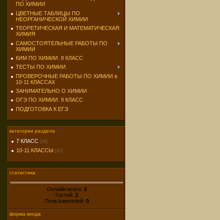
ПО ХИМИИ
ЦВЕТНЫЕ ТАБЛИЦЫ ПО
НЕОРГАНИЧЕСКОЙ ХИМИИ
ТЕОРЕТИЧЕСКАЯ И МАТЕМАТИЧЕСКАЯ
ХИМИЯ
САМОСТОЯТЕЛЬНЫЕ РАБОТЫ ПО
ХИМИИ
КИМ ПО ХИМИИ. 8 КЛАСС
ТЕСТЫ ПО ХИМИИ
ПРОВЕРОЧНЫЕ РАБОТЫ ПО ХИМИИ в
10-11 КЛАССАХ
ЗАНИМАТЕЛЬНО О ХИМИИ
ОГЭ ПО ХИМИИ. 9 КЛАСС
ПОДГОТОВКА К ЕГЭ
категории раздела
7 КЛАСС
[20]
10-11 КЛАССЫ
[47]
статистика
Онлайн всего:
2
Гостей:
2
Пользователей:
0
форма входа