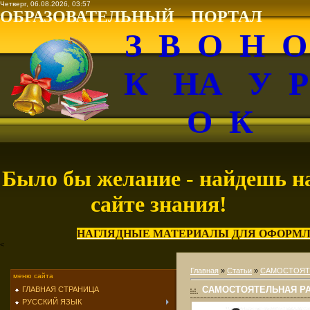
Четверг, 06.08.2026, 03:57
ОБРАЗОВАТЕЛЬНЫЙ ПОРТАЛ
З В О Н 
К НА У 
О К
Было бы желание - найдешь н
сайте знания!
НАГЛЯДНЫЕ МАТЕРИАЛЫ ДЛЯ ОФОРМЛ
<
Главная
»
Статьи
»
САМОСТОЯТ
меню сайта
САМОСТОЯТЕЛЬНАЯ РА
ГЛАВНАЯ СТРАНИЦА
РУССКИЙ ЯЗЫК