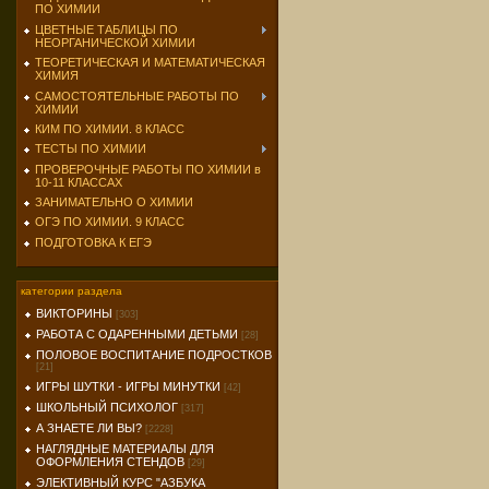
ПО ХИМИИ
ЦВЕТНЫЕ ТАБЛИЦЫ ПО
НЕОРГАНИЧЕСКОЙ ХИМИИ
ТЕОРЕТИЧЕСКАЯ И МАТЕМАТИЧЕСКАЯ
ХИМИЯ
САМОСТОЯТЕЛЬНЫЕ РАБОТЫ ПО
ХИМИИ
КИМ ПО ХИМИИ. 8 КЛАСС
ТЕСТЫ ПО ХИМИИ
ПРОВЕРОЧНЫЕ РАБОТЫ ПО ХИМИИ в
10-11 КЛАССАХ
ЗАНИМАТЕЛЬНО О ХИМИИ
ОГЭ ПО ХИМИИ. 9 КЛАСС
ПОДГОТОВКА К ЕГЭ
категории раздела
ВИКТОРИНЫ
[303]
РАБОТА С ОДАРЕННЫМИ ДЕТЬМИ
[28]
ПОЛОВОЕ ВОСПИТАНИЕ ПОДРОСТКОВ
[21]
ИГРЫ ШУТКИ - ИГРЫ МИНУТКИ
[42]
ШКОЛЬНЫЙ ПСИХОЛОГ
[317]
А ЗНАЕТЕ ЛИ ВЫ?
[2228]
НАГЛЯДНЫЕ МАТЕРИАЛЫ ДЛЯ
ОФОРМЛЕНИЯ СТЕНДОВ
[29]
ЭЛЕКТИВНЫЙ КУРС "АЗБУКА