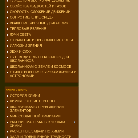
ТЯЖЕСТЬ И ВЕС. РЫЧАГ. ДАВЛЕНИЕ
СВОЙСТВА ЖИДКОСТЕЙ И ГАЗОВ
СКОРОСТЬ. СЛОЖЕНИЕ ДВИЖЕНИЙ
СОПРОТИВЛЕНИЕ СРЕДЫ
ВРАЩЕНИЕ. «ВЕЧНЫЕ ДВИГАТЕЛИ»
ТЕПЛОВЫЕ ЯВЛЕНИЯ
ЛУЧИ СВЕТА
ОТРАЖЕНИЕ И ПРЕЛОМЛЕНИЕ СВЕТА
ИЛЛЮЗИИ ЗРЕНИЯ
ЗВУК И СЛУХ
ПУТЕВОДИТЕЛЬ ПО КОСМОСУ ДЛЯ
ШКОЛЬНИКОВ
ШКОЛЬНИКАМ О ЗЕМЛЕ И КОСМОСЕ
СТИХОТВОРЕНИЯ К УРОКАМ ФИЗИКИ И
АСТРОНОМИИ
химия в школе
ИСТОРИЯ ХИМИИ
ХИМИЯ - ЭТО ИНТЕРЕСНО
ШКОЛЬНИКАМ О ПРЕВРАЩЕНИИ
ЭЛЕМЕНТОВ
МИР, СОЗДАННЫЙ ХИМИКАМИ
РАБОЧИЕ МАТЕРИАЛЫ К УРОКАМ
ХИМИИ
РАСЧЕТНЫЕ ЗАДАЧИ ПО ХИМИИ
ЗАДАЧИ ПОВЫШЕННОЙ ТРУДНОСТИ