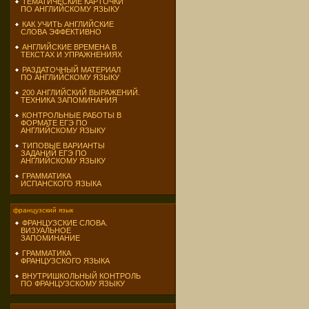
ТЕМАТИЧЕСКИЕ КАРТОЧКИ
ПО АНГЛИЙСКОМУ ЯЗЫКУ
КАК УЧИТЬ АНГЛИЙСКИЕ
СЛОВА ЭФФЕКТИВНО
АНГЛИЙСКИЕ ВРЕМЕНА В
ТЕКСТАХ И УПРАЖНЕНИЯХ
РАЗДАТОЧНЫЙ МАТЕРИАЛ
ПО АНГЛИЙСКОМУ ЯЗЫКУ
200 АНГЛИЙСКИЙ ВЫРАЖЕНИЙ.
ТЕХНИКА ЗАПОМИНАНИЯ
КОНТРОЛЬНЫЕ РАБОТЫ В
ФОРМАТЕ ЕГЭ ПО
АНГЛИЙСКОМУ ЯЗЫКУ
ТИПОВЫЕ ВАРИАНТЫ
ЗАДАНИЙ ЕГЭ ПО
АНГЛИЙСКОМУ ЯЗЫКУ
ГРАММАТИКА
ИСПАНСКОГО ЯЗЫКА
французский язык
ФРАНЦУЗСКИЕ СЛОВА.
ВИЗУАЛЬНОЕ
ЗАПОМИНАНИЕ
ГРАММАТИКА
ФРАНЦУЗСКОГО ЯЗЫКА
ВНУТРИШКОЛЬНЫЙ КОНТРОЛЬ
ПО ФРАНЦУЗСКОМУ ЯЗЫКУ