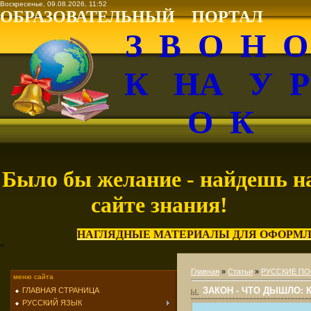
Воскресенье, 09.08.2026, 11:52
ОБРАЗОВАТЕЛЬНЫЙ ПОРТАЛ
З В О Н 
К НА У 
О К
Было бы желание - найдешь н
сайте знания!
НАГЛЯДНЫЕ МАТЕРИАЛЫ ДЛЯ ОФОРМЛ
<
Главная
»
Статьи
»
РУССКИЕ ПО
меню сайта
ЗАКОН - ЧТО ДЫШЛО: 
ГЛАВНАЯ СТРАНИЦА
РУССКИЙ ЯЗЫК