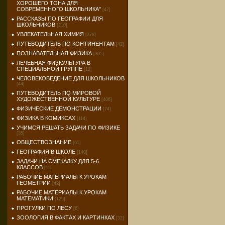
ХОРОШЕГО ТОНА ДЛЯ
СОВРЕМЕННОГО ШКОЛЬНИКА"
[47]
РАССКАЗЫ ПО ГЕОГРАФИИ ДЛЯ
ШКОЛЬНИКОВ
[210]
УВЛЕКАТЕЛЬНАЯ ХИМИЯ
[378]
ПУТЕВОДИТЕЛЬ ПО КОНТИНЕНТАМ
[42]
ПОЗНАВАТЕЛЬНАЯ ФИЗИКА
[305]
ЛЕЧЕБНАЯ ФИЗКУЛЬТУРА В
СПЕЦИАЛЬНОЙ ГРУППЕ
[12]
ЧЕЛОВЕКОВЕДЕНИЕ ДЛЯ ШКОЛЬНИКОВ
[44]
ПУТЕВОДИТЕЛЬ ПО МИРОВОЙ
ХУДОЖЕСТВЕННОЙ КУЛЬТУРЕ
[406]
ФИЗИЧЕСКИЕ ДЕМОНСТРАЦИИ
[74]
ФИЗИКА В КОМИКСАХ
[114]
УЧИМСЯ РЕШАТЬ ЗАДАЧИ ПО ФИЗИКЕ
[35]
ОБЩЕСТВОЗНАНИЕ
[65]
ГЕОГРАФИЯ В ШКОЛЕ
[140]
ЗАДАЧИ НА СМЕКАЛКУ ДЛЯ 5-6
КЛАССОВ
[11]
РАБОЧИЕ МАТЕРИАЛЫ К УРОКАМ
ГЕОМЕТРИИ
[42]
РАБОЧИЕ МАТЕРИАЛЫ К УРОКАМ
МАТЕМАТИКИ
[129]
ПРОГУЛКИ ПО ЛЕСУ
[6]
ЗООЛОГИЯ В ФАКТАХ И КАРТИНКАХ
[32]