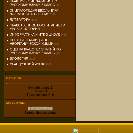
ПРАКТИЧЕСКИЕ ЗАДАНИЯ ПО
РУССКОМУ ЯЗЫКУ. 5 КЛАСС
[15]
ЭНЦИКЛОПЕДИЯ ШКОЛЬНИКА
"КОСМОС И ВСЕЛЕННАЯ"
[46]
ЛИТЕРАТУРА
[110]
НРАВСТВЕННОЕ ВОСПИТАНИЕ НА
УРОКАХ ИСТОРИИ
[23]
ИНФОРМАТИКА И ИТК В ШКОЛЕ
[49]
ЦВЕТНЫЕ ТАБЛИЦЫ ПО
НЕОРГАНИЧЕСКОЙ ХИМИИ
[95]
ОЦЕНКА КАЧЕСТВА ЗНАНИЙ ПО
РУССКОМУ ЯЗЫКУ. 6 КЛАСС
[13]
БИОЛОГИЯ
[114]
ФРАНЦУЗСКИЙ ЯЗЫК
[200]
статистика
Онлайн всего:
1
Гостей:
1
Пользователей:
0
форма входа
Войти через uID
Старая форма входа