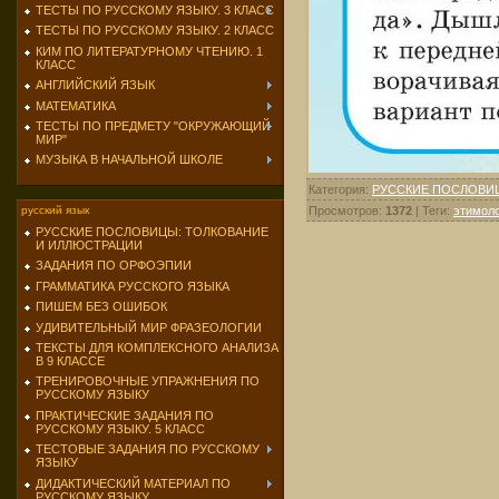
ТЕСТЫ ПО РУССКОМУ ЯЗЫКУ. 3 КЛАСС
ТЕСТЫ ПО РУССКОМУ ЯЗЫКУ. 2 КЛАСС
КИМ ПО ЛИТЕРАТУРНОМУ ЧТЕНИЮ. 1
КЛАСС
АНГЛИЙСКИЙ ЯЗЫК
МАТЕМАТИКА
ТЕСТЫ ПО ПРЕДМЕТУ "ОКРУЖАЮЩИЙ
МИР"
МУЗЫКА В НАЧАЛЬНОЙ ШКОЛЕ
Категория
:
РУССКИЕ ПОСЛОВИ
Просмотров
:
1372
|
Теги
:
этимоло
русский язык
РУССКИЕ ПОСЛОВИЦЫ: ТОЛКОВАНИЕ
И ИЛЛЮСТРАЦИИ
ЗАДАНИЯ ПО ОРФОЭПИИ
ГРАММАТИКА РУССКОГО ЯЗЫКА
ПИШЕМ БЕЗ ОШИБОК
УДИВИТЕЛЬНЫЙ МИР ФРАЗЕОЛОГИИ
ТЕКСТЫ ДЛЯ КОМПЛЕКСНОГО АНАЛИЗА
В 9 КЛАССЕ
ТРЕНИРОВОЧНЫЕ УПРАЖНЕНИЯ ПО
РУССКОМУ ЯЗЫКУ
ПРАКТИЧЕСКИЕ ЗАДАНИЯ ПО
РУССКОМУ ЯЗЫКУ. 5 КЛАСС
ТЕСТОВЫЕ ЗАДАНИЯ ПО РУССКОМУ
ЯЗЫКУ
ДИДАКТИЧЕСКИЙ МАТЕРИАЛ ПО
РУССКОМУ ЯЗЫКУ