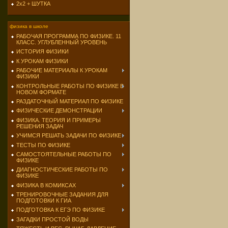
2х2 + ШУТКА
физика в школе
РАБОЧАЯ ПРОГРАММА ПО ФИЗИКЕ. 11
КЛАСС. УГЛУБЛЕННЫЙ УРОВЕНЬ
ИСТОРИЯ ФИЗИКИ
К УРОКАМ ФИЗИКИ
РАБОЧИЕ МАТЕРИАЛЫ К УРОКАМ
ФИЗИКИ
КОНТРОЛЬНЫЕ РАБОТЫ ПО ФИЗИКЕ В
НОВОМ ФОРМАТЕ
РАЗДАТОЧНЫЙ МАТЕРИАЛ ПО ФИЗИКЕ
ФИЗИЧЕСКИЕ ДЕМОНСТРАЦИИ
ФИЗИКА. ТЕОРИЯ И ПРИМЕРЫ
РЕШЕНИЯ ЗАДАЧ
УЧИМСЯ РЕШАТЬ ЗАДАЧИ ПО ФИЗИКЕ
ТЕСТЫ ПО ФИЗИКЕ
САМОСТОЯТЕЛЬНЫЕ РАБОТЫ ПО
ФИЗИКЕ
ДИАГНОСТИЧЕСКИЕ РАБОТЫ ПО
ФИЗИКЕ
ФИЗИКА В КОМИКСАХ
ТРЕНИРОВОЧНЫЕ ЗАДАНИЯ ДЛЯ
ПОДГОТОВКИ К ГИА
ПОДГОТОВКА К ЕГЭ ПО ФИЗИКЕ
ЗАГАДКИ ПРОСТОЙ ВОДЫ