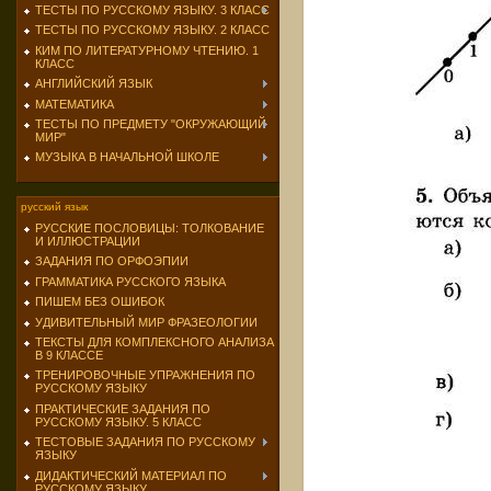
ТЕСТЫ ПО РУССКОМУ ЯЗЫКУ. 3 КЛАСС
ТЕСТЫ ПО РУССКОМУ ЯЗЫКУ. 2 КЛАСС
КИМ ПО ЛИТЕРАТУРНОМУ ЧТЕНИЮ. 1
КЛАСС
АНГЛИЙСКИЙ ЯЗЫК
МАТЕМАТИКА
ТЕСТЫ ПО ПРЕДМЕТУ "ОКРУЖАЮЩИЙ
МИР"
МУЗЫКА В НАЧАЛЬНОЙ ШКОЛЕ
русский язык
РУССКИЕ ПОСЛОВИЦЫ: ТОЛКОВАНИЕ
И ИЛЛЮСТРАЦИИ
ЗАДАНИЯ ПО ОРФОЭПИИ
ГРАММАТИКА РУССКОГО ЯЗЫКА
ПИШЕМ БЕЗ ОШИБОК
УДИВИТЕЛЬНЫЙ МИР ФРАЗЕОЛОГИИ
ТЕКСТЫ ДЛЯ КОМПЛЕКСНОГО АНАЛИЗА
В 9 КЛАССЕ
ТРЕНИРОВОЧНЫЕ УПРАЖНЕНИЯ ПО
РУССКОМУ ЯЗЫКУ
ПРАКТИЧЕСКИЕ ЗАДАНИЯ ПО
РУССКОМУ ЯЗЫКУ. 5 КЛАСС
ТЕСТОВЫЕ ЗАДАНИЯ ПО РУССКОМУ
ЯЗЫКУ
ДИДАКТИЧЕСКИЙ МАТЕРИАЛ ПО
РУССКОМУ ЯЗЫКУ