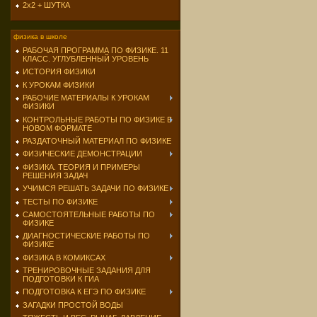
2х2 + ШУТКА
физика в школе
РАБОЧАЯ ПРОГРАММА ПО ФИЗИКЕ. 11
КЛАСС. УГЛУБЛЕННЫЙ УРОВЕНЬ
ИСТОРИЯ ФИЗИКИ
К УРОКАМ ФИЗИКИ
РАБОЧИЕ МАТЕРИАЛЫ К УРОКАМ
ФИЗИКИ
КОНТРОЛЬНЫЕ РАБОТЫ ПО ФИЗИКЕ В
НОВОМ ФОРМАТЕ
РАЗДАТОЧНЫЙ МАТЕРИАЛ ПО ФИЗИКЕ
ФИЗИЧЕСКИЕ ДЕМОНСТРАЦИИ
ФИЗИКА. ТЕОРИЯ И ПРИМЕРЫ
РЕШЕНИЯ ЗАДАЧ
УЧИМСЯ РЕШАТЬ ЗАДАЧИ ПО ФИЗИКЕ
ТЕСТЫ ПО ФИЗИКЕ
САМОСТОЯТЕЛЬНЫЕ РАБОТЫ ПО
ФИЗИКЕ
ДИАГНОСТИЧЕСКИЕ РАБОТЫ ПО
ФИЗИКЕ
ФИЗИКА В КОМИКСАХ
ТРЕНИРОВОЧНЫЕ ЗАДАНИЯ ДЛЯ
ПОДГОТОВКИ К ГИА
ПОДГОТОВКА К ЕГЭ ПО ФИЗИКЕ
ЗАГАДКИ ПРОСТОЙ ВОДЫ