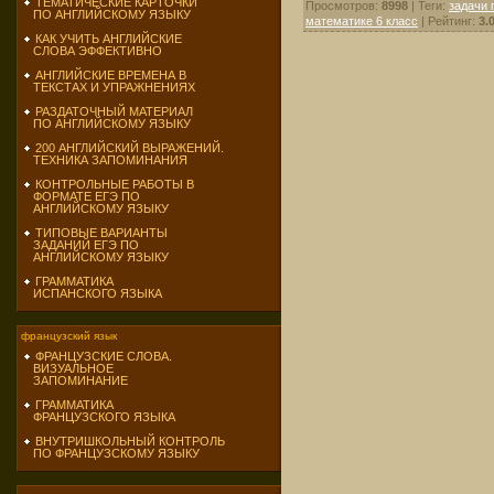
ТЕМАТИЧЕСКИЕ КАРТОЧКИ
Просмотров
:
8998
|
Теги
:
задачи 
ПО АНГЛИЙСКОМУ ЯЗЫКУ
математике 6 класс
|
Рейтинг
:
3.
КАК УЧИТЬ АНГЛИЙСКИЕ
СЛОВА ЭФФЕКТИВНО
АНГЛИЙСКИЕ ВРЕМЕНА В
ТЕКСТАХ И УПРАЖНЕНИЯХ
РАЗДАТОЧНЫЙ МАТЕРИАЛ
ПО АНГЛИЙСКОМУ ЯЗЫКУ
200 АНГЛИЙСКИЙ ВЫРАЖЕНИЙ.
ТЕХНИКА ЗАПОМИНАНИЯ
КОНТРОЛЬНЫЕ РАБОТЫ В
ФОРМАТЕ ЕГЭ ПО
АНГЛИЙСКОМУ ЯЗЫКУ
ТИПОВЫЕ ВАРИАНТЫ
ЗАДАНИЙ ЕГЭ ПО
АНГЛИЙСКОМУ ЯЗЫКУ
ГРАММАТИКА
ИСПАНСКОГО ЯЗЫКА
французский язык
ФРАНЦУЗСКИЕ СЛОВА.
ВИЗУАЛЬНОЕ
ЗАПОМИНАНИЕ
ГРАММАТИКА
ФРАНЦУЗСКОГО ЯЗЫКА
ВНУТРИШКОЛЬНЫЙ КОНТРОЛЬ
ПО ФРАНЦУЗСКОМУ ЯЗЫКУ