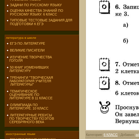
ЗАДАЧИ ПО РУССКОМУ ЯЗЫКУ
ОЦЕНКА КАЧЕСТВА ЗНАНИЙ ПО
РУССКОМУ ЯЗЫКУ. 6 КЛАСС
ТИПОВЫЕ ТЕСТОВЫЕ ЗАДАНИЯ ДЛЯ
ПОДГОТОВКИ К ЕГЭ
литература в школе
ЕГЭ ПО ЛИТЕРАТУРЕ
ВЕЛИКИЕ ПИСАТЕЛИ
ИЗУЧЕНИЕ ТВОРЧЕСТВА
ГОГОЛЯ
50 КНИГ ИЗМЕНИВШИХ
ЛИТЕРАТУРУ
ТРЕНИНГИ "ТВОРЧЕСКАЯ
ЛАБОРАТОРИЯ УЧИТЕЛЯ
ЛИТЕРАТУРЫ"
ТЕМАТИЧЕСКОЕ
ОЦЕНИВАНИЕ ПО
ЛИТЕРАТУРЕ В 11 КЛАССЕ
ОЛИМПИАДА ПО
ЛИТЕРАТУРЕ. 10 КЛАСС
ЛИТЕРАТУРНЫЕ РЕБУСЫ
ПО ТВОРЧЕСТВУ ПОЭТОВ
СЕРЕБРЯНОГО ВЕКА
иностранные языки
Категория
:
6 КЛАСС
|
Добавил
:
a