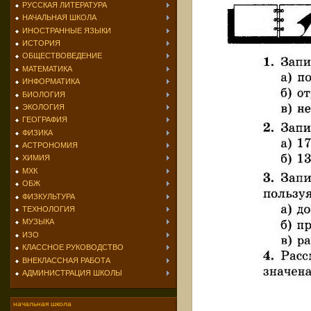
РУССКАЯ ЛИТЕРАТУРА
НАЧАЛЬНАЯ ШКОЛА
ИНОСТРАННЫЕ ЯЗЫКИ
ИСТОРИЯ
ОБЩЕСТВОВЕДЕНИЕ
МАТЕМАТИКА
ИНФОРМАТИКА
БИОЛОГИЯ
ЭКОЛОГИЯ
ГЕОГРАФИЯ
ФИЗИКА
АСТРОНОМИЯ
ХИМИЯ
МХК
ОБЖ
ФИЗКУЛЬТУРА
ТЕХНОЛОГИЯ
МУЗЫКА
ИЗО
КЛАССНОЕ РУКОВОДСТВО
ВНЕКЛАССНАЯ РАБОТА
АДМИНИСТРАЦИЯ ШКОЛЫ
начальная школа