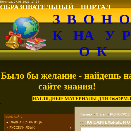
Пятница, 07.08.2026, 17:54
ОБРАЗОВАТЕЛЬНЫЙ ПОРТАЛ
З В О Н 
К НА У 
О К
Было бы желание - найдешь н
сайте знания!
НАГЛЯДНЫЕ МАТЕРИАЛЫ ДЛЯ ОФОРМЛ
<
Главная
»
Статьи
»
РАЗНОУРОВН
меню сайта
ПОЛОЖИТЕЛЬНЫЕ И ОТ
ГЛАВНАЯ СТРАНИЦА
РУССКИЙ ЯЗЫК