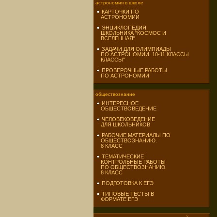
астрономия в школе
КАРТОЧКИ ПО
АСТРОНОМИИ
ЭНЦИКЛОПЕДИЯ
ШКОЛЬНИКА "КОСМОС И
ВСЕЛЕННАЯ"
ЗАДАЧИ ДЛЯ ОЛИМПИАДЫ
ПО АСТРОНОМИИ. 10-11 КЛАССЫ
КЛАССЫ"
ПРОВЕРОЧНЫЕ РАБОТЫ
ПО АСТРОНОМИИ
обществознание
ИНТЕРЕСНОЕ
ОБЩЕСТВОВЕДЕНИЕ
ЧЕЛОВЕКОВЕДЕНИЕ
ДЛЯ ШКОЛЬНИКОВ
РАБОЧИЕ МАТЕРИАЛЫ ПО
ОБЩЕСТВОЗНАНИЮ.
8 КЛАСС
ТЕМАТИЧЕСКИЕ
КОНТРОЛЬНЫЕ РАБОТЫ
ПО ОБЩЕСТВОЗНАНИЮ.
8 КЛАСС
ПОДГОТОВКА К ЕГЭ
ТИПОВЫЕ ТЕСТЫ В
ФОРМАТЕ ЕГЭ