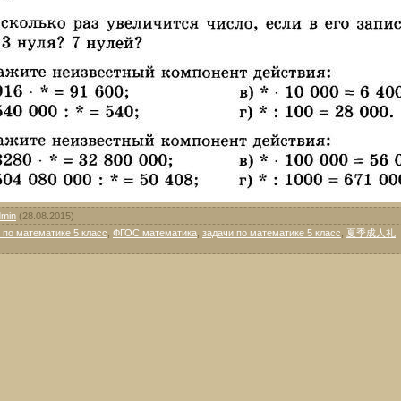
dmin
(28.08.2015)
 по математике 5 класс
,
ФГОС математика
,
задачи по математике 5 класс
,
夏季成人礼
,