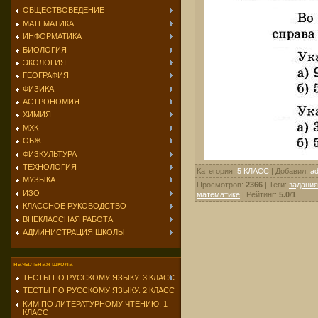
ОБЩЕСТВОВЕДЕНИЕ
МАТЕМАТИКА
ИНФОРМАТИКА
БИОЛОГИЯ
ЭКОЛОГИЯ
ГЕОГРАФИЯ
ФИЗИКА
АСТРОНОМИЯ
ХИМИЯ
МХК
ОБЖ
ФИЗКУЛЬТУРА
ТЕХНОЛОГИЯ
Категория
:
5 КЛАСС
|
Добавил
:
a
МУЗЫКА
Просмотров
:
2366
|
Теги
:
задания
ИЗО
математике
|
Рейтинг
:
5.0
/
1
КЛАССНОЕ РУКОВОДСТВО
ВНЕКЛАССНАЯ РАБОТА
АДМИНИСТРАЦИЯ ШКОЛЫ
начальная школа
ТЕСТЫ ПО РУССКОМУ ЯЗЫКУ. 3 КЛАСС
ТЕСТЫ ПО РУССКОМУ ЯЗЫКУ. 2 КЛАСС
КИМ ПО ЛИТЕРАТУРНОМУ ЧТЕНИЮ. 1
КЛАСС