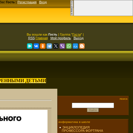
Вас
Гость
|
Регистрация
|
Вход
Вы вошли как
Гость
| Группа "
Гости
" |
RSS
Главная
|
Мой профиль
|
Выход
АРЕННЫМИ ДЕТЬМИ
поиск
информатика в школе
ЭНЦИКЛОПЕДИЯ
ПРОФЕССОРА ФОРТРАНА