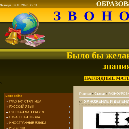
ОБРАЗО
Четверг, 06.08.2026, 22:11
З В О Н 
Было бы желан
знани
НАГЛЯДНЫЕ МАТ
<
Главная
»
Статьи
»
РАЗНОУРОВН
меню сайта
УМНОЖЕНИЕ И ДЕЛЕНИЕ 
ГЛАВНАЯ СТРАНИЦА
РУССКИЙ ЯЗЫК
РУССКАЯ ЛИТЕРАТУРА
НАЧАЛЬНАЯ ШКОЛА
ИНОСТРАННЫЕ ЯЗЫКИ
ИСТОРИЯ