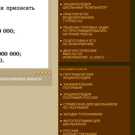
ЭНЦИКЛОПЕДИЯ
ШКОЛЬНИКА "КОМПЬЮТЕР"
ПРАКТИКУМ ПО
МОДЕЛИРОВАНИЮ.
7-9 КЛАССЫ
РЕШЕНИЕ ТИПОВЫХ ЗАДАЧ
ПО ПРОГРАММИРОВАНИЮ
НА ЯЗЫКЕ PASCAL
ПОДГОТОВКА К ЕГЭ
ПО ИНФОРМАТИКЕ
ДИАГНОСТИЧЕСКИЕ
РАБОТЫ ПО
ИНФОРМАТИКЕ. 11 КЛАСС
география в школе
ГЕОГРАФИЧЕСКАЯ
ЭНЦИКЛОПЕДИЯ
разноуровневые задачи по
ЗАНИМАТЕЛЬНАЯ
ГЕОГРАФИЯ
ЭНЦИКЛОПЕДИЯ
ГЕОГРАФИЯ РОССИИ
СПРАВОЧНИК ДЛЯ ШКОЛЬНИКОВ
ПО ГЕОГРАФИИ
ЗАГАДКИ ТОПОНИМИКИ
ФИТОГЕОГРАФИЯ ДЛЯ
ШКОЛЬНИКОВ
РУССКИЕ
ПУТЕШЕСТВЕННИКИ