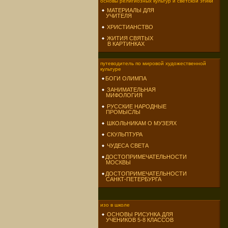
основы религиозных культур и светской этики
МАТЕРИАЛЫ ДЛЯ
УЧИТЕЛЯ
ХРИСТИАНСТВО
ЖИТИЯ СВЯТЫХ
В КАРТИНКАХ
путеводитель по мировой художественной
культуре
БОГИ ОЛИМПА
ЗАНИМАТЕЛЬНАЯ
МИФОЛОГИЯ
РУССКИЕ НАРОДНЫЕ
ПРОМЫСЛЫ
ШКОЛЬНИКАМ О МУЗЕЯХ
СКУЛЬПТУРА
ЧУДЕСА СВЕТА
ДОСТОПРИМЕЧАТЕЛЬНОСТИ
МОСКВЫ
ДОСТОПРИМЕЧАТЕЛЬНОСТИ
САНКТ-ПЕТЕРБУРГА
изо в школе
ОСНОВЫ РИСУНКА ДЛЯ
УЧЕНИКОВ 5-8 КЛАССОВ