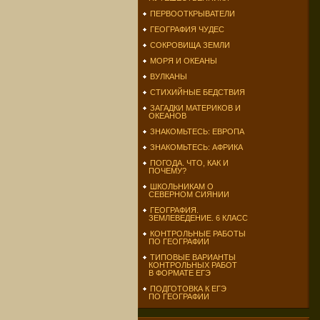
ПЕРВООТКРЫВАТЕЛИ
ГЕОГРАФИЯ ЧУДЕС
СОКРОВИЩА ЗЕМЛИ
МОРЯ И ОКЕАНЫ
ВУЛКАНЫ
СТИХИЙНЫЕ БЕДСТВИЯ
ЗАГАДКИ МАТЕРИКОВ И
ОКЕАНОВ
ЗНАКОМЬТЕСЬ: ЕВРОПА
ЗНАКОМЬТЕСЬ: АФРИКА
ПОГОДА. ЧТО, КАК И
ПОЧЕМУ?
ШКОЛЬНИКАМ О
СЕВЕРНОМ СИЯНИИ
ГЕОГРАФИЯ.
ЗЕМЛЕВЕДЕНИЕ. 6 КЛАСС
КОНТРОЛЬНЫЕ РАБОТЫ
ПО ГЕОГРАФИИ
ТИПОВЫЕ ВАРИАНТЫ
КОНТРОЛЬНЫХ РАБОТ
В ФОРМАТЕ ЕГЭ
ПОДГОТОВКА К ЕГЭ
ПО ГЕОГРАФИИ