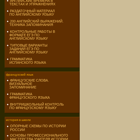
АНГЛИЙСКИЕ ВРЕМЕНА В
ТЕКСТАХ И УПРАЖНЕНИЯХ
РАЗДАТОЧНЫЙ МАТЕРИАЛ
ПО АНГЛИЙСКОМУ ЯЗЫКУ
200 АНГЛИЙСКИЙ ВЫРАЖЕНИЙ.
ТЕХНИКА ЗАПОМИНАНИЯ
КОНТРОЛЬНЫЕ РАБОТЫ В
ФОРМАТЕ ЕГЭ ПО
АНГЛИЙСКОМУ ЯЗЫКУ
ТИПОВЫЕ ВАРИАНТЫ
ЗАДАНИЙ ЕГЭ ПО
АНГЛИЙСКОМУ ЯЗЫКУ
ГРАММАТИКА
ИСПАНСКОГО ЯЗЫКА
французский язык
ФРАНЦУЗСКИЕ СЛОВА.
ВИЗУАЛЬНОЕ
ЗАПОМИНАНИЕ
ГРАММАТИКА
ФРАНЦУЗСКОГО ЯЗЫКА
ВНУТРИШКОЛЬНЫЙ КОНТРОЛЬ
ПО ФРАНЦУЗСКОМУ ЯЗЫКУ
история в школе
ОПОРНЫЕ СХЕМЫ ПО ИСТОРИИ
РОССИИ
ОСНОВЫ ПРОФЕССИОНАЛЬНОГО
МАСТЕРСТВА УЧИТЕЛЯ ИСТОРИИ