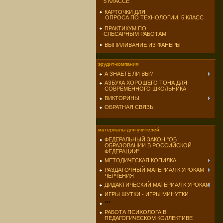
5 КЛАССЕ
КАРТОЧКИ ДЛЯ
ОПРОСА ПО ТЕХНОЛОГИИ. 5 КЛАСС
ПРАКТИКУМ ПО
СЛЕСАРНЫМ РАБОТАМ
ВЫПИЛИВАНИЕ ИЗ ФАНЕРЫ
эрудит-компания
А ЗНАЕТЕ ЛИ ВЫ?
АЗБУКА ХОРОШЕГО ТОНА ДЛЯ
СОВРЕМЕННОГО ШКОЛЬНИКА
ВИКТОРИНЫ
ОБРАТНАЯ СВЯЗЬ
материалы для учителей
ФЕДЕРАЛЬНЫЙ ЗАКОН "ОБ
ОБРАЗОВАНИИ В РОССИЙСКОЙ
ФЕДЕРАЦИИ"
МЕТОДИЧЕСКАЯ КОПИЛКА
РАЗДАТОЧНЫЙ МАТЕРИАЛ К УРОКАМ
ЧЕРЧЕНИЯ
ДИДАКТИЧЕСКИЙ МАТЕРИАЛ К УРОКАМ
ИГРЫ ШУТКИ - ИГРЫ МИНУТКИ
***
РАБОТА ПСИХОЛОГА В
ПЕДАГОГИЧЕСКОМ КОЛЛЕКТИВЕ