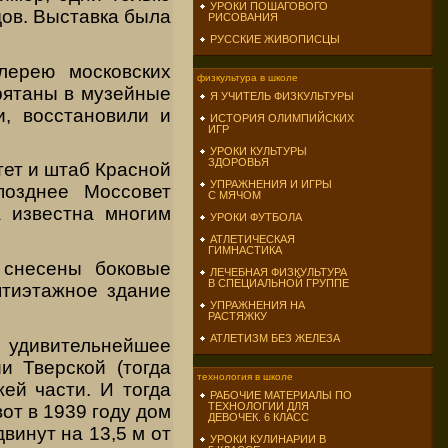
УРОКИ ПОШАГОВОГО
дов. Выставка была
РИСОВАНИЯ
РУССКИЕ ЖИВОПИСЦЫ
лерею московских
физкультура в школе
рятаны в музейные
Я УЧИТЕЛЬ ФИЗКУЛЬТУРЫ
и, восстановили и
ИСТОРИЯ ОЛИМПИЙСКИХ
ИГР
УРОКИ КУЛЬТУРЫ
ЗДОРОВЬЯ
ет и штаб Красной
УПРАЖНЕНИЯ И ИГРЫ
позднее Моссовет
С МЯЧОМ
а известна многим
УРОКИ ФУТБОЛА
АТЛЕТИЧЕСКАЯ
ГИМНАСТИКА
 снесены боковые
ЛЕЧЕБНАЯ ФИЗКУЛЬТУРА
В СПЕЦИАЛЬНОЙ ГРУППЕ
ятиэтажное здание
УПРАЖНЕНИЯ НА
РАСТЯЖКУ
АТЛЕТИЗМ БЕЗ ЖЕЛЕЗА
о удивительнейшее
и Тверской (тогда
технология в школе
ей части. И тогда
РАБОЧИЕ МАТЕРИАЛЫ ПО
ТЕХНОЛОГИИ ДЛЯ
от в 1939 году дом
ДЕВОЧЕК. 6 КЛАСС
винут на 13,5 м от
УРОКИ КУЛИНАРИИ В