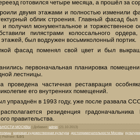
ереезд готовился четыре месяца, а прошёл за сор
троили двумя этажами и полностью изменили фа
ектурный облик строения. Главный фасад был
 и получил монументальное и торжественное 
бставили пилястрами колоссального ордера,
 этажей, был водружен восьмиколонный портик.
лкой фасад поменял свой цвет и был выкраш
анились первоначальная планировка помещени
ной лестницы.
а проведена частичная реставрация особняк
ликолепие его внутренних помещений.
л упразднён в 1993 году, уже после развала ССС
асполагается резиденция градоначальника 
ого правительства.
ЬНОСТИ МОСКВЫ
|
Добавил
:
admin
(21.10.2013)
столицы
,
мировая художественная культура
,
достопримечательности Москвы
,
культурн
|
Рейтинг
:
5.0
/
1