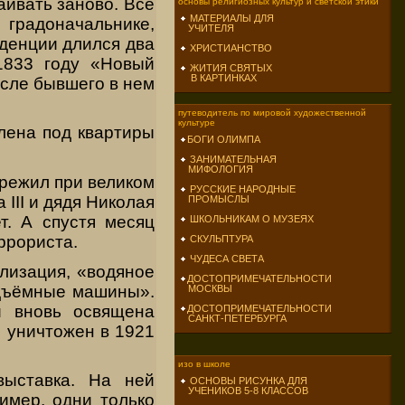
аивать заново. Всё
основы религиозных культур и светской этики
МАТЕРИАЛЫ ДЛЯ
 градоначальнике,
УЧИТЕЛЯ
денции длился два
ХРИСТИАНСТВО
1833 году «Новый
ЖИТИЯ СВЯТЫХ
В КАРТИНКАХ
осле бывшего в нем
путеводитель по мировой художественной
культуре
лена под квартиры
БОГИ ОЛИМПА
ЗАНИМАТЕЛЬНАЯ
МИФОЛОГИЯ
ережил при великом
РУССКИЕ НАРОДНЫЕ
III и дядя Николая
ПРОМЫСЛЫ
т. А спустя месяц
ШКОЛЬНИКАМ О МУЗЕЯХ
ррориста.
СКУЛЬПТУРА
ЧУДЕСА СВЕТА
лизация, «водяное
ДОСТОПРИМЕЧАТЕЛЬНОСТИ
одъёмные машины».
МОСКВЫ
и вновь освящена
ДОСТОПРИМЕЧАТЕЛЬНОСТИ
САНКТ-ПЕТЕРБУРГА
 уничтожен в 1921
изо в школе
выставка. На ней
ОСНОВЫ РИСУНКА ДЛЯ
УЧЕНИКОВ 5-8 КЛАССОВ
имер, одни только