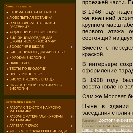
проезжей части. П
биология в школе
В 1946 году надс
ЗАНИМАТЕЛЬНАЯ БОТАНИКА
же внешний архит
ЛЮБОПЫТНАЯ БОТАНИКА
О ЧЕМ ГОВОРЯТ НАЗВАНИЯ
крупном масштабе
РАСТЕНИЙ?
первого этажа о
АУДИОКНИГИ ПО БИОЛОГИИ
состоящий из двух
БИО-ЭНЦИКЛОПЕДИЯ ДЛЯ
ШКОЛЬНИКОВ "ЖИВОЙ МИР"
Вместе с переде
ЗООЛОГИЯ В ШКОЛЕ
БИО-ЭНЦИКЛОПЕДИЯ ЖИВОТНЫХ
краской.
К УРОКАМ БИОЛОГИИ
В интерьере сохр
НАШЕ ТЕЛО
ТЕСТЫ ПО БИОЛОГИИ
оформление парад
ПРОГУЛКИ ПО ЛЕСУ
В 1988 году был
БИОЛОГИЧЕСКИЕ ЛЕГЕНДЫ
ЛАБОРАТОРНЫЙ ПРАКТИКУМ ПО
восстановлено ве
БИОЛОГИИ
Сам же Моссвет бы
математика в школе
Ныне в здании р
РАБОТА С ТЕКСТОМ НА УРОКАХ
МАТЕМАТИКИ
заседания столичн
РАБОЧИЕ МАТЕРИАЛЫ К УРОКАМ
МАТЕМАТИКИ
Категория
:
ДОСТОПРИМЕЧАТЕЛ
АЛГЕБРА. 7 КЛАСС
Просмотров
:
1814
|
Теги
:
музеи 
России
,
путеводитель по Москве
АЛГЕБРА. ТЕХНИКА РЕШЕНИЯ ЗАДАЧ