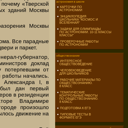
астрономия в школе
, почему «Тверской
КАРТОЧКИ ПО
ых зданий Москвы
АСТРОНОМИИ
ЭНЦИКЛОПЕДИЯ
ШКОЛЬНИКА "КОСМОС И
ВСЕЛЕННАЯ"
разорения Москвы
ЗАДАЧИ ДЛЯ ОЛИМПИАДЫ
ПО АСТРОНОМИИ. 10-11 КЛАССЫ
КЛАССЫ"
дома. Все парадные
ПРОВЕРОЧНЫЕ РАБОТЫ
ПО АСТРОНОМИИ
вери и паркет.
енерал-губернатор,
обществознание
ИНТЕРЕСНОЕ
министров доклад
ОБЩЕСТВОВЕДЕНИЕ
у потерпевшим от
ЧЕЛОВЕКОВЕДЕНИЕ
ДЛЯ ШКОЛЬНИКОВ
 работы начались.
РАБОЧИЕ МАТЕРИАЛЫ ПО
 Александра I, в
ОБЩЕСТВОЗНАНИЮ.
8 КЛАСС
в был дан первый
ТЕМАТИЧЕСКИЕ
черов в резиденции
КОНТРОЛЬНЫЕ РАБОТЫ
ПО ОБЩЕСТВОЗНАНИЮ.
аторе Владимире
8 КЛАСС
городе произошло
ПОДГОТОВКА К ЕГЭ
ылось движение на
ТИПОВЫЕ ТЕСТЫ В
ФОРМАТЕ ЕГЭ