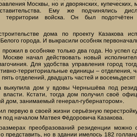
авления Москвы, но и дворянских, купеческих,
дставительства. Ему же подчинялись дис
ой территории войска. Он был подотчётен 
строительстве дома по проекту Казакова исп
Белого города. И выкрасили особняк первоначаль
 прожил в особняке только два года. Но успел с
 Москве начал действовать новый исполнител
лагочиния. Для удобства управления город тог
тивно-территориальные единицы – отделения, ча
 пять отделений, двадцать частей и восемьдесят
а выкупила дом у вдовы Чернышёва под рези
 власти. Кстати, тогда дом получил своё офи
ый дом, занимаемый генерал-губернатором».
ил первую в своей жизни серьёзную перестройку
 под началом Матвея Фёдоровича Казакова.
размерах преобразований резиденции можно с
но представить, но в здании имелось 182 голланд