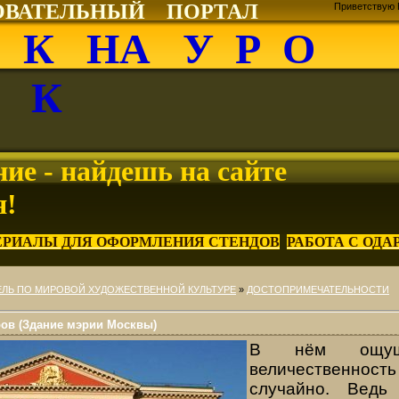
ОВАТЕЛЬНЫЙ ПОРТАЛ
Приветствую 
О К НА У Р О
К
ие - найдешь на сайте
я!
ЕРИАЛЫ ДЛЯ ОФОРМЛЕНИЯ СТЕНДОВ
РАБОТА С ОД
ЛЬ ПО МИРОВОЙ ХУДОЖЕСТВЕННОЙ КУЛЬТУРЕ
»
ДОСТОПРИМЕЧАТЕЛЬНОСТИ
ров (Здание мэрии Москвы)
В нём ощуща
величественность
случайно. Ведь