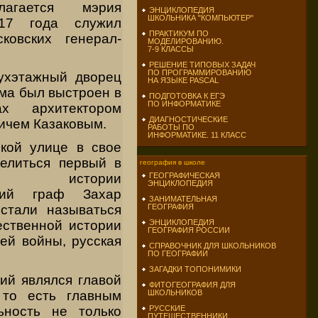
лагается мэрия
ЭНЦИКЛОПЕДИЯ
ШКОЛЬНИКА "КОМПЬЮТЕР"
17 года служил
ПРАКТИКУМ ПО
ковских генерал-
МОДЕЛИРОВАНИЮ.
7-9 КЛАССЫ
РЕШЕНИЕ ТИПОВЫХ ЗАДАЧ
ПО ПРОГРАММИРОВАНИЮ
ухэтажный дворец
НА ЯЗЫКЕ PASCAL
зма был выстроен в
ПОДГОТОВКА К ЕГЭ
ПО ИНФОРМАТИКЕ
ах архитектором
ДИАГНОСТИЧЕСКИЕ
ичем Казаковым.
РАБОТЫ ПО
ИНФОРМАТИКЕ. 11 КЛАСС
кой улице в свое
елиться первый в
география в школе
ой истории
ГЕОГРАФИЧЕСКАЯ
ЭНЦИКЛОПЕДИЯ
ющий граф Захар
ЗАНИМАТЕЛЬНАЯ
стали называться
ГЕОГРАФИЯ
ественной истории
ЭНЦИКЛОПЕДИЯ
ГЕОГРАФИЯ РОССИИ
ей войны, русская
СПРАВОЧНИК ДЛЯ ШКОЛЬНИКОВ
ПО ГЕОГРАФИИ
ЗАГАДКИ ТОПОНИМИКИ
ий являлся главой
ФИТОГЕОГРАФИЯ ДЛЯ
 то есть главным
ШКОЛЬНИКОВ
ьность не только
РУССКИЕ
ПУТЕШЕСТВЕННИКИ