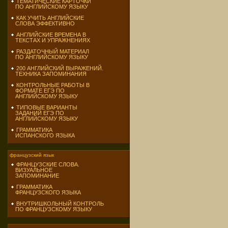
ТЕМАТИЧЕСКИЕ КАРТОЧКИ
ПО АНГЛИЙСКОМУ ЯЗЫКУ
КАК УЧИТЬ АНГЛИЙСКИЕ
СЛОВА ЭФФЕКТИВНО
АНГЛИЙСКИЕ ВРЕМЕНА В
ТЕКСТАХ И УПРАЖНЕНИЯХ
РАЗДАТОЧНЫЙ МАТЕРИАЛ
ПО АНГЛИЙСКОМУ ЯЗЫКУ
200 АНГЛИЙСКИЙ ВЫРАЖЕНИЙ.
ТЕХНИКА ЗАПОМИНАНИЯ
КОНТРОЛЬНЫЕ РАБОТЫ В
ФОРМАТЕ ЕГЭ ПО
АНГЛИЙСКОМУ ЯЗЫКУ
ТИПОВЫЕ ВАРИАНТЫ
ЗАДАНИЙ ЕГЭ ПО
АНГЛИЙСКОМУ ЯЗЫКУ
ГРАММАТИКА
ИСПАНСКОГО ЯЗЫКА
французский язык
ФРАНЦУЗСКИЕ СЛОВА.
ВИЗУАЛЬНОЕ
ЗАПОМИНАНИЕ
ГРАММАТИКА
ФРАНЦУЗСКОГО ЯЗЫКА
ВНУТРИШКОЛЬНЫЙ КОНТРОЛЬ
ПО ФРАНЦУЗСКОМУ ЯЗЫКУ