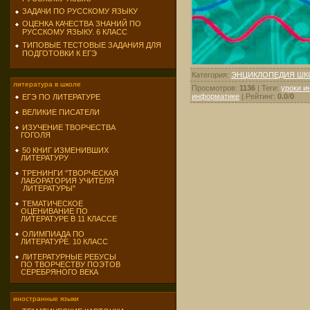
ЗАДАЧИ ПО РУССКОМУ ЯЗЫКУ
ОЦЕНКА КАЧЕСТВА ЗНАНИЙ ПО
РУССКОМУ ЯЗЫКУ. 6 КЛАСС
ТИПОВЫЕ ТЕСТОВЫЕ ЗАДАНИЯ ДЛЯ
ПОДГОТОВКИ К ЕГЭ
Категория
:
ЭНЦИКЛОПЕДИЯ ШК
литература в школе
Просмотров
:
1136
|
Теги
:
уроки и
информатике
|
Рейтинг
:
0.0
/
0
ЕГЭ ПО ЛИТЕРАТУРЕ
ВЕЛИКИЕ ПИСАТЕЛИ
ИЗУЧЕНИЕ ТВОРЧЕСТВА
ГОГОЛЯ
50 КНИГ ИЗМЕНИВШИХ
ЛИТЕРАТУРУ
ТРЕНИНГИ "ТВОРЧЕСКАЯ
ЛАБОРАТОРИЯ УЧИТЕЛЯ
ЛИТЕРАТУРЫ"
ТЕМАТИЧЕСКОЕ
ОЦЕНИВАНИЕ ПО
ЛИТЕРАТУРЕ В 11 КЛАССЕ
ОЛИМПИАДА ПО
ЛИТЕРАТУРЕ. 10 КЛАСС
ЛИТЕРАТУРНЫЕ РЕБУСЫ
ПО ТВОРЧЕСТВУ ПОЭТОВ
СЕРЕБРЯНОГО ВЕКА
иностранные языки