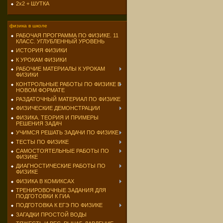
2х2 + ШУТКА
физика в школе
РАБОЧАЯ ПРОГРАММА ПО ФИЗИКЕ. 11
КЛАСС. УГЛУБЛЕННЫЙ УРОВЕНЬ
ИСТОРИЯ ФИЗИКИ
К УРОКАМ ФИЗИКИ
РАБОЧИЕ МАТЕРИАЛЫ К УРОКАМ
ФИЗИКИ
КОНТРОЛЬНЫЕ РАБОТЫ ПО ФИЗИКЕ В
НОВОМ ФОРМАТЕ
РАЗДАТОЧНЫЙ МАТЕРИАЛ ПО ФИЗИКЕ
ФИЗИЧЕСКИЕ ДЕМОНСТРАЦИИ
ФИЗИКА. ТЕОРИЯ И ПРИМЕРЫ
РЕШЕНИЯ ЗАДАЧ
УЧИМСЯ РЕШАТЬ ЗАДАЧИ ПО ФИЗИКЕ
ТЕСТЫ ПО ФИЗИКЕ
САМОСТОЯТЕЛЬНЫЕ РАБОТЫ ПО
ФИЗИКЕ
ДИАГНОСТИЧЕСКИЕ РАБОТЫ ПО
ФИЗИКЕ
ФИЗИКА В КОМИКСАХ
ТРЕНИРОВОЧНЫЕ ЗАДАНИЯ ДЛЯ
ПОДГОТОВКИ К ГИА
ПОДГОТОВКА К ЕГЭ ПО ФИЗИКЕ
ЗАГАДКИ ПРОСТОЙ ВОДЫ