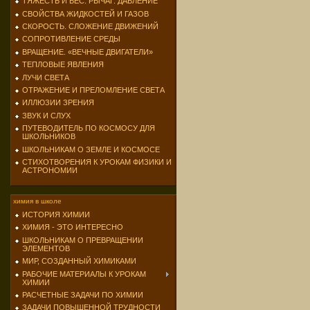
ТЯЖЕСТЬ И ВЕС. РЫЧАГ. ДАВЛЕНИЕ
СВОЙСТВА ЖИДКОСТЕЙ И ГАЗОВ
СКОРОСТЬ. СЛОЖЕНИЕ ДВИЖЕНИЙ
СОПРОТИВЛЕНИЕ СРЕДЫ
ВРАЩЕНИЕ. «ВЕЧНЫЕ ДВИГАТЕЛИ»
ТЕПЛОВЫЕ ЯВЛЕНИЯ
ЛУЧИ СВЕТА
ОТРАЖЕНИЕ И ПРЕЛОМЛЕНИЕ СВЕТА
ИЛЛЮЗИИ ЗРЕНИЯ
ЗВУК И СЛУХ
ПУТЕВОДИТЕЛЬ ПО КОСМОСУ ДЛЯ
ШКОЛЬНИКОВ
ШКОЛЬНИКАМ О ЗЕМЛЕ И КОСМОСЕ
СТИХОТВОРЕНИЯ К УРОКАМ ФИЗИКИ И
АСТРОНОМИИ
химия в школе
ИСТОРИЯ ХИМИИ
ХИМИЯ - ЭТО ИНТЕРЕСНО
ШКОЛЬНИКАМ О ПРЕВРАЩЕНИИ
ЭЛЕМЕНТОВ
МИР, СОЗДАННЫЙ ХИМИКАМИ
РАБОЧИЕ МАТЕРИАЛЫ К УРОКАМ
ХИМИИ
РАСЧЕТНЫЕ ЗАДАЧИ ПО ХИМИИ
ЗАДАЧИ ПОВЫШЕННОЙ ТРУДНОСТИ