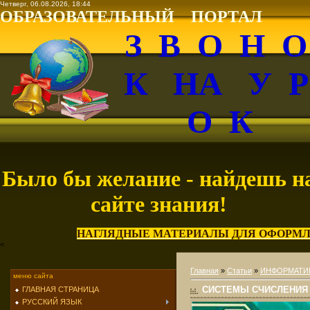
Четверг, 06.08.2026, 18:44
ОБРАЗОВАТЕЛЬНЫЙ ПОРТАЛ
З В О Н 
К НА У 
О К
Было бы желание - найдешь н
сайте знания!
НАГЛЯДНЫЕ МАТЕРИАЛЫ ДЛЯ ОФОРМЛ
<
Главная
»
Статьи
»
ИНФОРМАТИК
меню сайта
СИСТЕМЫ СЧИСЛЕНИЯ
ГЛАВНАЯ СТРАНИЦА
РУССКИЙ ЯЗЫК