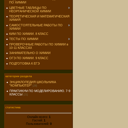
ПО ХИМИИ
ЦВЕТНЫЕ ТАБЛИЦЫ ПО
НЕОРГАНИЧЕСКОЙ ХИМИИ
ТЕОРЕТИЧЕСКАЯ И МАТЕМАТИЧЕСКАЯ
ХИМИЯ
САМОСТОЯТЕЛЬНЫЕ РАБОТЫ ПО
ХИМИИ
КИМ ПО ХИМИИ. 8 КЛАСС
ТЕСТЫ ПО ХИМИИ
ПРОВЕРОЧНЫЕ РАБОТЫ ПО ХИМИИ в
10-11 КЛАССАХ
ЗАНИМАТЕЛЬНО О ХИМИИ
ОГЭ ПО ХИМИИ. 9 КЛАСС
ПОДГОТОВКА К ЕГЭ
категории раздела
ЭНЦИКЛОПЕДИЯ ШКОЛЬНИКА
"КОМПЬЮТЕР"
[28]
ПРАКТИКУМ ПО МОДЕЛИРОВАНИЮ. 7-9
КЛАССЫ
[21]
статистика
Онлайн всего:
1
Гостей:
1
Пользователей:
0