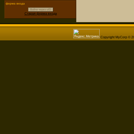
форма входа
Войти через uID
Старая форма входа
Copyright MyCorp © 2