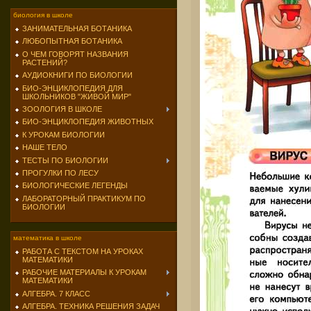
биология в школе
ЗАНИМАТЕЛЬНАЯ БОТАНИКА
ЛЮБОПЫТНАЯ БОТАНИКА
О ЧЕМ ГОВОРЯТ НАЗВАНИЯ
РАСТЕНИЙ?
АУДИОКНИГИ ПО БИОЛОГИИ
БИО-ЭНЦИКЛОПЕДИЯ ДЛЯ
ШКОЛЬНИКОВ "ЖИВОЙ МИР"
ЗООЛОГИЯ В ШКОЛЕ
БИО-ЭНЦИКЛОПЕДИЯ ЖИВОТНЫХ
К УРОКАМ БИОЛОГИИ
НАШЕ ТЕЛО
ТЕСТЫ ПО БИОЛОГИИ
ПРОГУЛКИ ПО ЛЕСУ
БИОЛОГИЧЕСКИЕ ЛЕГЕНДЫ
ЛАБОРАТОРНЫЙ ПРАКТИКУМ ПО
БИОЛОГИИ
математика в школе
РАБОТА С ТЕКСТОМ НА УРОКАХ
МАТЕМАТИКИ
РАБОЧИЕ МАТЕРИАЛЫ К УРОКАМ
МАТЕМАТИКИ
АЛГЕБРА. 7 КЛАСС
АЛГЕБРА. ТЕХНИКА РЕШЕНИЯ ЗАДАЧ