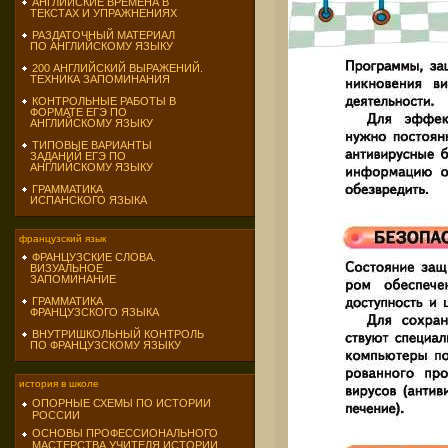
АНГЛИЙСКИЕ ВРЕМЕНА В
ТЕКСТАХ И УПРАЖНЕНИЯХ
РАЗДАТОЧНЫЙ МАТЕРИАЛ
ПО АНГЛИЙСКОМУ ЯЗЫКУ
200 АНГЛИЙСКИЙ ВЫРАЖЕНИЙ.
ТЕХНИКА ЗАПОМИНАНИЯ
КОНТРОЛЬНЫЕ РАБОТЫ В
ФОРМАТЕ ЕГЭ ПО
АНГЛИЙСКОМУ ЯЗЫКУ
ТИПОВЫЕ ВАРИАНТЫ
ЗАДАНИЙ ЕГЭ ПО
АНГЛИЙСКОМУ ЯЗЫКУ
ГРАММАТИКА
ИСПАНСКОГО ЯЗЫКА
французский язык
ФРАНЦУЗСКИЕ СЛОВА.
ВИЗУАЛЬНОЕ
ЗАПОМИНАНИЕ
ГРАММАТИКА
ФРАНЦУЗСКОГО ЯЗЫКА
ВНУТРИШКОЛЬНЫЙ КОНТРОЛЬ
ПО ФРАНЦУЗСКОМУ ЯЗЫКУ
история в школе
ОПОРНЫЕ СХЕМЫ ПО ИСТОРИИ
РОССИИ
ОСНОВЫ ПРОФЕССИОНАЛЬНОГО
МАСТЕРСТВА УЧИТЕЛЯ ИСТОРИИ