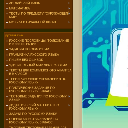
АНГЛИЙСКИЙ ЯЗЫК
МАТЕМАТИКА
ТЕСТЫ ПО ПРЕДМЕТУ "ОКРУЖАЮЩИЙ
МИР"
МУЗЫКА В НАЧАЛЬНОЙ ШКОЛЕ
русский язык
РУССКИЕ ПОСЛОВИЦЫ: ТОЛКОВАНИЕ
И ИЛЛЮСТРАЦИИ
ЗАДАНИЯ ПО ОРФОЭПИИ
ГРАММАТИКА РУССКОГО ЯЗЫКА
ПИШЕМ БЕЗ ОШИБОК
УДИВИТЕЛЬНЫЙ МИР ФРАЗЕОЛОГИИ
ТЕКСТЫ ДЛЯ КОМПЛЕКСНОГО АНАЛИЗА
В 9 КЛАССЕ
ТРЕНИРОВОЧНЫЕ УПРАЖНЕНИЯ ПО
РУССКОМУ ЯЗЫКУ
ПРАКТИЧЕСКИЕ ЗАДАНИЯ ПО
РУССКОМУ ЯЗЫКУ. 5 КЛАСС
ТЕСТОВЫЕ ЗАДАНИЯ ПО РУССКОМУ
ЯЗЫКУ
ДИДАКТИЧЕСКИЙ МАТЕРИАЛ ПО
РУССКОМУ ЯЗЫКУ
ЗАДАЧИ ПО РУССКОМУ ЯЗЫКУ
ОЦЕНКА КАЧЕСТВА ЗНАНИЙ ПО
РУССКОМУ ЯЗЫКУ. 6 КЛАСС
ТИПОВЫЕ ТЕСТОВЫЕ ЗАДАНИЯ ДЛЯ