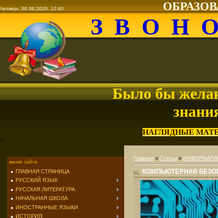
ОБРАЗО
Четверг, 06.08.2026, 12:40
З В О Н 
Было бы желан
знани
НАГЛЯДНЫЕ МАТ
<
Главная
»
Статьи
»
ИНФОРМАТИК
меню сайта
КОМПЬЮТЕРНАЯ БЕЗО
ГЛАВНАЯ СТРАНИЦА
РУССКИЙ ЯЗЫК
РУССКАЯ ЛИТЕРАТУРА
НАЧАЛЬНАЯ ШКОЛА
ИНОСТРАННЫЕ ЯЗЫКИ
ИСТОРИЯ