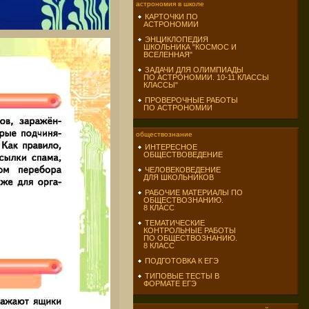
астрономия в школе
КАРТОЧКИ ПО
АСТРОНОМИИ
ЭНЦИКЛОПЕДИЯ
ШКОЛЬНИКА "КОСМОС И
ВСЕЛЕННАЯ"
ЗАДАЧИ ДЛЯ ОЛИМПИАДЫ
ПО АСТРОНОМИИ. 10-11 КЛАССЫ
КЛАССЫ"
ПРОВЕРОЧНЫЕ РАБОТЫ
ПО АСТРОНОМИИ
обществознание
ИНТЕРЕСНОЕ
ОБЩЕСТВОВЕДЕНИЕ
ЧЕЛОВЕКОВЕДЕНИЕ
ДЛЯ ШКОЛЬНИКОВ
РАБОЧИЕ МАТЕРИАЛЫ ПО
ОБЩЕСТВОЗНАНИЮ.
8 КЛАСС
ТЕМАТИЧЕСКИЕ
КОНТРОЛЬНЫЕ РАБОТЫ
ПО ОБЩЕСТВОЗНАНИЮ.
8 КЛАСС
ПОДГОТОВКА К ЕГЭ
ТИПОВЫЕ ТЕСТЫ В
ФОРМАТЕ ЕГЭ