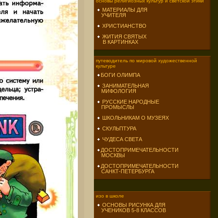
основы религиозных культур и светской этики
МАТЕРИАЛЫ ДЛЯ
УЧИТЕЛЯ
ХРИСТИАНСТВО
ЖИТИЯ СВЯТЫХ
В КАРТИНКАХ
путеводитель по мировой художественной
культуре
БОГИ ОЛИМПА
ЗАНИМАТЕЛЬНАЯ
МИФОЛОГИЯ
РУССКИЕ НАРОДНЫЕ
ПРОМЫСЛЫ
ШКОЛЬНИКАМ О МУЗЕЯХ
СКУЛЬПТУРА
ЧУДЕСА СВЕТА
ДОСТОПРИМЕЧАТЕЛЬНОСТИ
МОСКВЫ
ДОСТОПРИМЕЧАТЕЛЬНОСТИ
САНКТ-ПЕТЕРБУРГА
изо в школе
ОСНОВЫ РИСУНКА ДЛЯ
УЧЕНИКОВ 5-8 КЛАССОВ