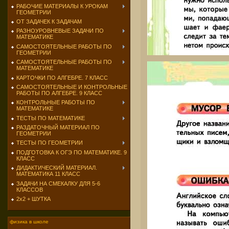
РАБОЧИЕ МАТЕРИАЛЫ К УРОКАМ
ГЕОМЕТРИИ
ОТ ЗАДАЧЕК К ЗАДАЧАМ
РАЗНОУРОВНЕВЫЕ ЗАДАЧИ ПО
МАТЕМАТИКЕ
САМОСТОЯТЕЛЬНЫЕ РАБОТЫ ПО
ГЕОМЕТРИИ
САМОСТОЯТЕЛЬНЫЕ РАБОТЫ ПО
МАТЕМАТИКЕ
КАРТОЧКИ ПО АЛГЕБРЕ. 7 КЛАСС
САМОСТОЯТЕЛЬНЫЕ И КОНТРОЛЬНЫЕ
РАБОТЫ ПО АЛГЕБРЕ. 9 КЛАСС
КОНТРОЛЬНЫЕ РАБОТЫ ПО
МАТЕМАТИКЕ
ТЕСТЫ ПО МАТЕМАТИКЕ
РАЗДАТОЧНЫЙ МАТЕРИАЛ ПО
ГЕОМЕТРИИ
ТЕСТЫ ПО ГЕОМЕТРИИ
ПОДГОТОВКА К ОГЭ ПО МАТЕМАТИКЕ. 9
КЛАСС
ДИДАКТИЧЕСКИЙ МАТЕРИАЛ.
МАТЕМАТИКА 11 КЛАСС
ЗАДАЧИ НА СМЕКАЛКУ ДЛЯ 5-6
КЛАССОВ
2х2 + ШУТКА
физика в школе