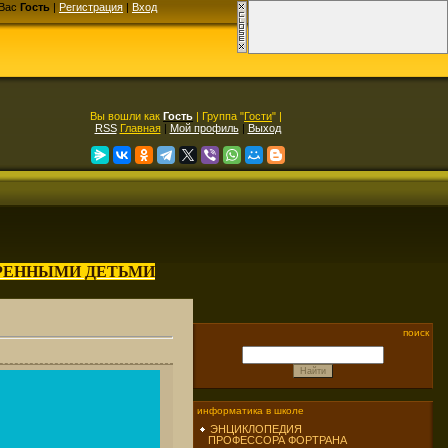
Вас
Гость
|
Регистрация
|
Вход
Вы вошли как
Гость
| Группа "
Гости
" |
RSS
Главная
|
Мой профиль
|
Выход
АРЕННЫМИ ДЕТЬМИ
поиск
информатика в школе
ЭНЦИКЛОПЕДИЯ
ПРОФЕССОРА ФОРТРАНА