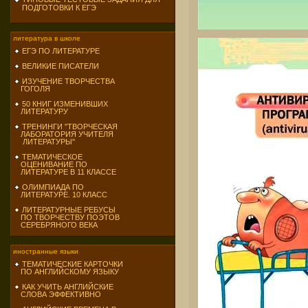
ПОДГОТОВКИ К ЕГЭ
литература в школе
ЕГЭ ПО ЛИТЕРАТУРЕ
ВЕЛИКИЕ ПИСАТЕЛИ
ИЗУЧЕНИЕ ТВОРЧЕСТВА
ГОГОЛЯ
50 КНИГ ИЗМЕНИВШИХ
ЛИТЕРАТУРУ
ТРЕНИНГИ "ТВОРЧЕСКАЯ
ЛАБОРАТОРИЯ УЧИТЕЛЯ
ЛИТЕРАТУРЫ"
ТЕМАТИЧЕСКОЕ
ОЦЕНИВАНИЕ ПО
ЛИТЕРАТУРЕ В 11 КЛАССЕ
ОЛИМПИАДА ПО
ЛИТЕРАТУРЕ. 10 КЛАСС
ЛИТЕРАТУРНЫЕ РЕБУСЫ
ПО ТВОРЧЕСТВУ ПОЭТОВ
СЕРЕБРЯНОГО ВЕКА
иностранные языки
ТЕМАТИЧЕСКИЕ КАРТОЧКИ
ПО АНГЛИЙСКОМУ ЯЗЫКУ
КАК УЧИТЬ АНГЛИЙСКИЕ
СЛОВА ЭФФЕКТИВНО