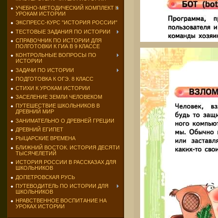
УЧЕБНО-МЕТОДИЧЕСКИЙ КОМПЛЕКТ К
УРОКАМ ИСТОРИИ
ЭКСПРЕСС-КУРС "ИСТОРИЯ РОССИИ"
ТЕСТОВЫЕ ЗАДАНИЯ ПО ИСТОРИИ
СПРАВОЧНИК ПО ИСТОРИИ ДЛЯ
ПОЛГОТОВКИ К ГИА В 9 КЛАССЕ
КОНТРОЛЬНЫЕ ВОПРОСЫ ПО
ИСТОРИИ
ЗАДАЧИ ПО ИСТОРИИ
ПОДГОТОВКА К ОГЭ. 8 КЛАСС
СТИХИ К УРОКАМ ИСТОРИИ
ЗАСЕЛЕНИЕ ЗЕМЛИ ЧЕЛОВЕКОМ
ПУТЕШЕСТВИЕ ШКОЛЬНИКОВ В
ДРЕВНИЙ МИР
ЗАНИМАТЕЛЬНО О ДРЕВНЕЙ ГРЕЦИИ
ДРЕВНИЙ ЕГИПЕТ
РЫЦАРСКИЕ ВРЕМЕНА
БЛИЖНИЙ ВОСТОК. ИСТОРИЯ ДЕСЯТИ
ТЫСЯЧЕЛЕТИЙ
ИСТОРИЯ РОССИИ В РАССКАЗАХ ДЛЯ
ШКОЛЬНИКОВ
ДОПЕТРОВСКАЯ РУСЬ
ПУТЕВОДИТЕЛЬ ПО ИСТОРИИ ДЛЯ
ШКОЛЬНИКОВ
НРАВСТВЕННОЕ ВОСПИТАНИЕ НА
УРОКАХ ИСТОРИИ