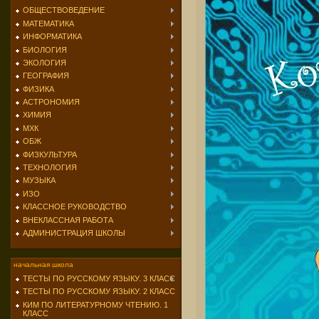
ОБЩЕСТВОВЕДЕНИЕ
МАТЕМАТИКА
ИНФОРМАТИКА
БИОЛОГИЯ
ЭКОЛОГИЯ
ГЕОГРАФИЯ
ФИЗИКА
АСТРОНОМИЯ
ХИМИЯ
МХК
ОБЖ
ФИЗКУЛЬТУРА
ТЕХНОЛОГИЯ
МУЗЫКА
ИЗО
КЛАССНОЕ РУКОВОДСТВО
ВНЕКЛАССНАЯ РАБОТА
АДМИНИСТРАЦИЯ ШКОЛЫ
начальная школа
ТЕСТЫ ПО РУССКОМУ ЯЗЫКУ. 3 КЛАСС
ТЕСТЫ ПО РУССКОМУ ЯЗЫКУ. 2 КЛАСС
КИМ ПО ЛИТЕРАТУРНОМУ ЧТЕНИЮ. 1
КЛАСС