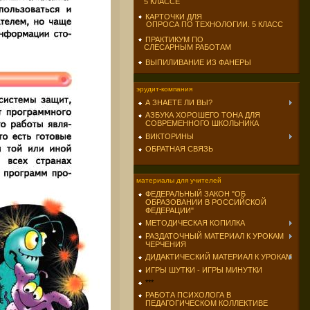
5 КЛАССЕ
КАРТОЧКИ ДЛЯ
ОПРОСА ПО ТЕХНОЛОГИИ. 5 КЛАСС
ПРАКТИКУМ ПО
СЛЕСАРНЫМ РАБОТАМ
ВЫПИЛИВАНИЕ ИЗ ФАНЕРЫ
эрудит-компания
А ЗНАЕТЕ ЛИ ВЫ?
АЗБУКА ХОРОШЕГО ТОНА ДЛЯ
СОВРЕМЕННОГО ШКОЛЬНИКА
ВИКТОРИНЫ
ОБРАТНАЯ СВЯЗЬ
материалы для учителей
ФЕДЕРАЛЬНЫЙ ЗАКОН "ОБ
ОБРАЗОВАНИИ В РОССИЙСКОЙ
ФЕДЕРАЦИИ"
МЕТОДИЧЕСКАЯ КОПИЛКА
РАЗДАТОЧНЫЙ МАТЕРИАЛ К УРОКАМ
ЧЕРЧЕНИЯ
ДИДАКТИЧЕСКИЙ МАТЕРИАЛ К УРОКАМ
ИГРЫ ШУТКИ - ИГРЫ МИНУТКИ
***
РАБОТА ПСИХОЛОГА В
ПЕДАГОГИЧЕСКОМ КОЛЛЕКТИВЕ