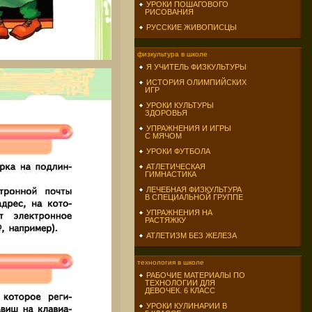
УРОКИ ПОШАГОВОГО
РИСОВАНИЯ
РУССКИЕ ЖИВОПИСЦЫ
физкультура в школе
Я УЧИТЕЛЬ ФИЗКУЛЬТУРЫ
ИСТОРИЯ ОЛИМПИЙСКИХ
ИГР
УРОКИ КУЛЬТУРЫ
ЗДОРОВЬЯ
УПРАЖНЕНИЯ И ИГРЫ
С МЯЧОМ
УРОКИ ФУТБОЛА
АТЛЕТИЧЕСКАЯ
ГИМНАСТИКА
ЛЕЧЕБНАЯ ФИЗКУЛЬТУРА
В СПЕЦИАЛЬНОЙ ГРУППЕ
УПРАЖНЕНИЯ НА
РАСТЯЖКУ
АТЛЕТИЗМ БЕЗ ЖЕЛЕЗА
технология в школе
РАБОЧИЕ МАТЕРИАЛЫ ПО
ТЕХНОЛОГИИ ДЛЯ
ДЕВОЧЕК. 6 КЛАСС
УРОКИ КУЛИНАРИИ В