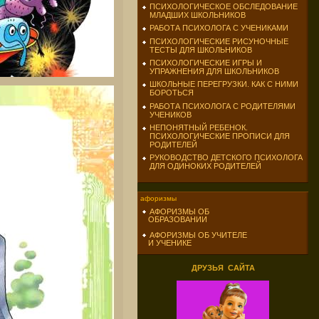
ПСИХОЛОГИЧЕСКОЕ ОБСЛЕДОВАНИЕ
МЛАДШИХ ШКОЛЬНИКОВ
РАБОТА ПСИХОЛОГА С УЧЕНИКАМИ
ПСИХОЛОГИЧЕСКИЕ РИСУНОЧНЫЕ
ТЕСТЫ ДЛЯ ШКОЛЬНИКОВ
ПСИХОЛОГИЧЕСКИЕ ИГРЫ И
УПРАЖНЕНИЯ ДЛЯ ШКОЛЬНИКОВ
ШКОЛЬНЫЕ ПЕРЕГРУЗКИ. КАК С НИМИ
БОРОТЬСЯ
РАБОТА ПСИХОЛОГА С РОДИТЕЛЯМИ
УЧЕНИКОВ
НЕПОНЯТНЫЙ РЕБЕНОК.
ПСИХОЛОГИЧЕСКИЕ ПРОПИСИ ДЛЯ
РОДИТЕЛЕЙ
РУКОВОДСТВО ДЕТСКОГО ПСИХОЛОГА
ДЛЯ ОДИНОКИХ РОДИТЕЛЕЙ
афоризмы
АФОРИЗМЫ ОБ
ОБРАЗОВАНИИ
АФОРИЗМЫ ОБ УЧИТЕЛЕ
И УЧЕНИКЕ
ДРУЗЬЯ САЙТА