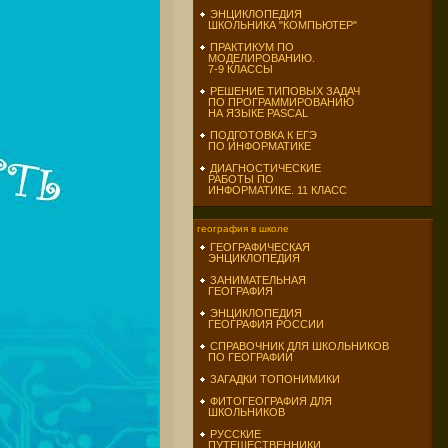
ЭНЦИКЛОПЕДИЯ
ШКОЛЬНИКА "КОМПЬЮТЕР"
ПРАКТИКУМ ПО
МОДЕЛИРОВАНИЮ.
7-9 КЛАССЫ
РЕШЕНИЕ ТИПОВЫХ ЗАДАЧ
ПО ПРОГРАММИРОВАНИЮ
НА ЯЗЫКЕ PASCAL
ПОДГОТОВКА К ЕГЭ
ПО ИНФОРМАТИКЕ
ДИАГНОСТИЧЕСКИЕ
РАБОТЫ ПО
ИНФОРМАТИКЕ. 11 КЛАСС
география в школе
ГЕОГРАФИЧЕСКАЯ
ЭНЦИКЛОПЕДИЯ
ЗАНИМАТЕЛЬНАЯ
ГЕОГРАФИЯ
ЭНЦИКЛОПЕДИЯ
ГЕОГРАФИЯ РОССИИ
СПРАВОЧНИК ДЛЯ ШКОЛЬНИКОВ
ПО ГЕОГРАФИИ
ЗАГАДКИ ТОПОНИМИКИ
ФИТОГЕОГРАФИЯ ДЛЯ
ШКОЛЬНИКОВ
РУССКИЕ
ПУТЕШЕСТВЕННИКИ