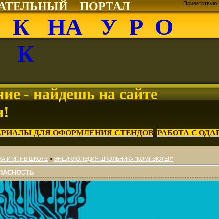
ВАТЕЛЬНЫЙ ПОРТАЛ
Приветствую 
О К НА У Р О
К
ие - найдешь на сайте
я!
ЕРИАЛЫ ДЛЯ ОФОРМЛЕНИЯ СТЕНДОВ
РАБОТА С ОД
А И ИТК В ШКОЛЕ
»
ЭНЦИКЛОПЕДИЯ ШКОЛЬНИКА "КОМПЬЮТЕР"
ПАСНОСТЬ