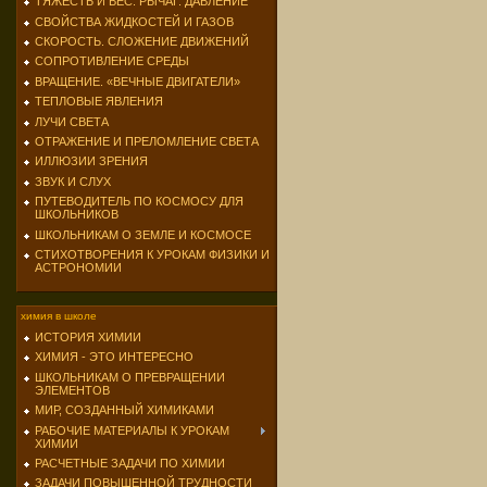
ТЯЖЕСТЬ И ВЕС. РЫЧАГ. ДАВЛЕНИЕ
СВОЙСТВА ЖИДКОСТЕЙ И ГАЗОВ
СКОРОСТЬ. СЛОЖЕНИЕ ДВИЖЕНИЙ
СОПРОТИВЛЕНИЕ СРЕДЫ
ВРАЩЕНИЕ. «ВЕЧНЫЕ ДВИГАТЕЛИ»
ТЕПЛОВЫЕ ЯВЛЕНИЯ
ЛУЧИ СВЕТА
ОТРАЖЕНИЕ И ПРЕЛОМЛЕНИЕ СВЕТА
ИЛЛЮЗИИ ЗРЕНИЯ
ЗВУК И СЛУХ
ПУТЕВОДИТЕЛЬ ПО КОСМОСУ ДЛЯ
ШКОЛЬНИКОВ
ШКОЛЬНИКАМ О ЗЕМЛЕ И КОСМОСЕ
СТИХОТВОРЕНИЯ К УРОКАМ ФИЗИКИ И
АСТРОНОМИИ
химия в школе
ИСТОРИЯ ХИМИИ
ХИМИЯ - ЭТО ИНТЕРЕСНО
ШКОЛЬНИКАМ О ПРЕВРАЩЕНИИ
ЭЛЕМЕНТОВ
МИР, СОЗДАННЫЙ ХИМИКАМИ
РАБОЧИЕ МАТЕРИАЛЫ К УРОКАМ
ХИМИИ
РАСЧЕТНЫЕ ЗАДАЧИ ПО ХИМИИ
ЗАДАЧИ ПОВЫШЕННОЙ ТРУДНОСТИ