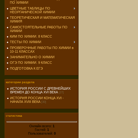
ПО ХИМИИ
ЦВЕТНЫЕ ТАБЛИЦЫ ПО
НЕОРГАНИЧЕСКОЙ ХИМИИ
ТЕОРЕТИЧЕСКАЯ И МАТЕМАТИЧЕСКАЯ
ХИМИЯ
САМОСТОЯТЕЛЬНЫЕ РАБОТЫ ПО
ХИМИИ
КИМ ПО ХИМИИ. 8 КЛАСС
ТЕСТЫ ПО ХИМИИ
ПРОВЕРОЧНЫЕ РАБОТЫ ПО ХИМИИ в
10-11 КЛАССАХ
ЗАНИМАТЕЛЬНО О ХИМИИ
ОГЭ ПО ХИМИИ. 9 КЛАСС
ПОДГОТОВКА К ЕГЭ
категории раздела
ИСТОРИЯ РОССИИ С ДРЕВНЕЙШИХ
ВРЕМЕН ДО КОНЦА XVI ВЕКА
[27]
ИСТОРИЯ РОССИИ КОНЦА ХVI -
НАЧАЛА XVIII ВЕКА
[30]
статистика
Онлайн всего:
1
Гостей:
1
Пользователей:
0