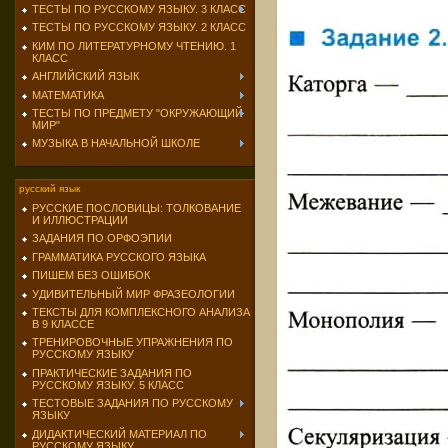
ТЕСТЫ ПО РУССКОМУ ЯЗЫКУ. 3 КЛАСС
ТЕСТЫ ПО РУССКОМУ ЯЗЫКУ. 2 КЛАСС
КИМ ПО ЛИТЕРАТУРНОМУ ЧТЕНИЮ. 1
КЛАСС
АНГЛИЙСКИЙ ЯЗЫК
МАТЕМАТИКА
ТЕСТЫ ПО ПРЕДМЕТУ "ОКРУЖАЮЩИЙ
МИР"
МУЗЫКА В НАЧАЛЬНОЙ ШКОЛЕ
русский язык
РУССКИЕ ПОСЛОВИЦЫ: ТОЛКОВАНИЕ
И ИЛЛЮСТРАЦИИ
ЗАДАНИЯ ПО ОРФОЭПИИ
ГРАММАТИКА РУССКОГО ЯЗЫКА
ПИШЕМ БЕЗ ОШИБОК
УДИВИТЕЛЬНЫЙ МИР ФРАЗЕОЛОГИИ
ТЕКСТЫ ДЛЯ КОМПЛЕКСНОГО АНАЛИЗА
В 9 КЛАССЕ
ТРЕНИРОВОЧНЫЕ УПРАЖНЕНИЯ ПО
РУССКОМУ ЯЗЫКУ
ПРАКТИЧЕСКИЕ ЗАДАНИЯ ПО
РУССКОМУ ЯЗЫКУ. 5 КЛАСС
ТЕСТОВЫЕ ЗАДАНИЯ ПО РУССКОМУ
ЯЗЫКУ
ДИДАКТИЧЕСКИЙ МАТЕРИАЛ ПО
РУССКОМУ ЯЗЫКУ