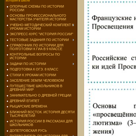
история в школе
ОПОРНЫЕ СХЕМЫ ПО ИСТОРИИ
РОССИИ
ОСНОВЫ ПРОФЕССИОНАЛЬНОГО
МАСТЕРСТВА УЧИТЕЛЯ ИСТОРИИ
УЧЕБНО-МЕТОДИЧЕСКИЙ КОМПЛЕКТ К
УРОКАМ ИСТОРИИ
ЭКСПРЕСС-КУРС "ИСТОРИЯ РОССИИ"
ТЕСТОВЫЕ ЗАДАНИЯ ПО ИСТОРИИ
СПРАВОЧНИК ПО ИСТОРИИ ДЛЯ
ПОЛГОТОВКИ К ГИА В 9 КЛАССЕ
КОНТРОЛЬНЫЕ ВОПРОСЫ ПО
ИСТОРИИ
ЗАДАЧИ ПО ИСТОРИИ
ПОДГОТОВКА К ОГЭ. 8 КЛАСС
СТИХИ К УРОКАМ ИСТОРИИ
ЗАСЕЛЕНИЕ ЗЕМЛИ ЧЕЛОВЕКОМ
ПУТЕШЕСТВИЕ ШКОЛЬНИКОВ В
ДРЕВНИЙ МИР
ЗАНИМАТЕЛЬНО О ДРЕВНЕЙ ГРЕЦИИ
ДРЕВНИЙ ЕГИПЕТ
РЫЦАРСКИЕ ВРЕМЕНА
БЛИЖНИЙ ВОСТОК. ИСТОРИЯ ДЕСЯТИ
ТЫСЯЧЕЛЕТИЙ
ИСТОРИЯ РОССИИ В РАССКАЗАХ ДЛЯ
ШКОЛЬНИКОВ
ДОПЕТРОВСКАЯ РУСЬ