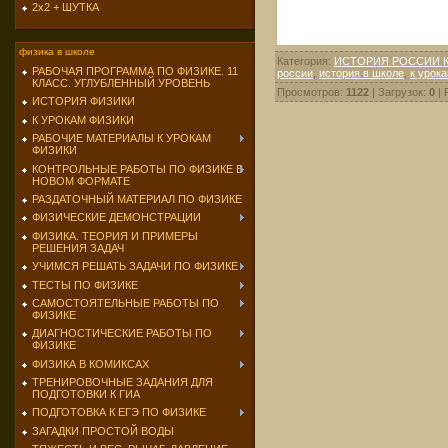
2х2 + ШУТКА
физика в школе
Категория
:
ИСТОРИЯ РОССИИ КОН
РАБОЧАЯ ПРОГРАММА ПО ФИЗИКЕ. 11
россии
,
история в школе
,
к урок
КЛАСС. УГЛУБЛЕННЫЙ УРОВЕНЬ
Просмотров
:
1122
|
Загрузок
:
0
|
ИСТОРИЯ ФИЗИКИ
К УРОКАМ ФИЗИКИ
РАБОЧИЕ МАТЕРИАЛЫ К УРОКАМ
ФИЗИКИ
КОНТРОЛЬНЫЕ РАБОТЫ ПО ФИЗИКЕ В
НОВОМ ФОРМАТЕ
РАЗДАТОЧНЫЙ МАТЕРИАЛ ПО ФИЗИКЕ
ФИЗИЧЕСКИЕ ДЕМОНСТРАЦИИ
ФИЗИКА. ТЕОРИЯ И ПРИМЕРЫ
РЕШЕНИЯ ЗАДАЧ
УЧИМСЯ РЕШАТЬ ЗАДАЧИ ПО ФИЗИКЕ
ТЕСТЫ ПО ФИЗИКЕ
САМОСТОЯТЕЛЬНЫЕ РАБОТЫ ПО
ФИЗИКЕ
ДИАГНОСТИЧЕСКИЕ РАБОТЫ ПО
ФИЗИКЕ
ФИЗИКА В КОМИКСАХ
ТРЕНИРОВОЧНЫЕ ЗАДАНИЯ ДЛЯ
ПОДГОТОВКИ К ГИА
ПОДГОТОВКА К ЕГЭ ПО ФИЗИКЕ
ЗАГАДКИ ПРОСТОЙ ВОДЫ