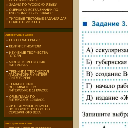
ЗАДАЧИ ПО РУССКОМУ ЯЗЫКУ
ОЦЕНКА КАЧЕСТВА ЗНАНИЙ ПО
РУССКОМУ ЯЗЫКУ. 6 КЛАСС
ТИПОВЫЕ ТЕСТОВЫЕ ЗАДАНИЯ ДЛЯ
ПОДГОТОВКИ К ЕГЭ
литература в школе
ЕГЭ ПО ЛИТЕРАТУРЕ
ВЕЛИКИЕ ПИСАТЕЛИ
ИЗУЧЕНИЕ ТВОРЧЕСТВА
ГОГОЛЯ
50 КНИГ ИЗМЕНИВШИХ
ЛИТЕРАТУРУ
ТРЕНИНГИ "ТВОРЧЕСКАЯ
ЛАБОРАТОРИЯ УЧИТЕЛЯ
ЛИТЕРАТУРЫ"
ТЕМАТИЧЕСКОЕ
ОЦЕНИВАНИЕ ПО
ЛИТЕРАТУРЕ В 11 КЛАССЕ
ОЛИМПИАДА ПО
ЛИТЕРАТУРЕ. 10 КЛАСС
ЛИТЕРАТУРНЫЕ РЕБУСЫ
ПО ТВОРЧЕСТВУ ПОЭТОВ
СЕРЕБРЯНОГО ВЕКА
иностранные языки