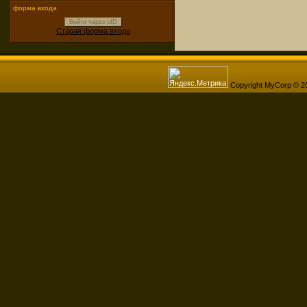
форма входа
Войти через uID
Старая форма входа
Copyright MyCorp © 2