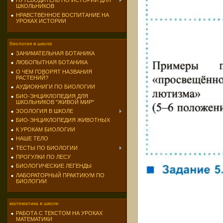
ПУТЕВОДИТЕЛЬ ПО ИСТОРИИ ДЛЯ
ШКОЛЬНИКОВ
НРАВСТВЕННОЕ ВОСПИТАНИЕ НА
УРОКАХ ИСТОРИИ
биология в школе
ЗАНИМАТЕЛЬНАЯ БОТАНИКА
ЛЮБОПЫТНАЯ БОТАНИКА
О ЧЕМ ГОВОРЯТ НАЗВАНИЯ
РАСТЕНИЙ?
АУДИОКНИГИ ПО БИОЛОГИИ
БИО-ЭНЦИКЛОПЕДИЯ ДЛЯ
ШКОЛЬНИКОВ "ЖИВОЙ МИР"
ЗООЛОГИЯ В ШКОЛЕ
БИО-ЭНЦИКЛОПЕДИЯ ЖИВОТНЫХ
К УРОКАМ БИОЛОГИИ
НАШЕ ТЕЛО
ТЕСТЫ ПО БИОЛОГИИ
ПРОГУЛКИ ПО ЛЕСУ
БИОЛОГИЧЕСКИЕ ЛЕГЕНДЫ
ЛАБОРАТОРНЫЙ ПРАКТИКУМ ПО
БИОЛОГИИ
математика в школе
РАБОТА С ТЕКСТОМ НА УРОКАХ
МАТЕМАТИКИ