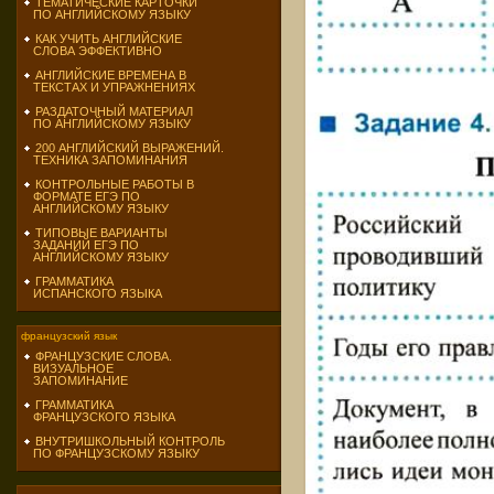
ТЕМАТИЧЕСКИЕ КАРТОЧКИ
ПО АНГЛИЙСКОМУ ЯЗЫКУ
КАК УЧИТЬ АНГЛИЙСКИЕ
СЛОВА ЭФФЕКТИВНО
АНГЛИЙСКИЕ ВРЕМЕНА В
ТЕКСТАХ И УПРАЖНЕНИЯХ
РАЗДАТОЧНЫЙ МАТЕРИАЛ
ПО АНГЛИЙСКОМУ ЯЗЫКУ
200 АНГЛИЙСКИЙ ВЫРАЖЕНИЙ.
ТЕХНИКА ЗАПОМИНАНИЯ
КОНТРОЛЬНЫЕ РАБОТЫ В
ФОРМАТЕ ЕГЭ ПО
АНГЛИЙСКОМУ ЯЗЫКУ
ТИПОВЫЕ ВАРИАНТЫ
ЗАДАНИЙ ЕГЭ ПО
АНГЛИЙСКОМУ ЯЗЫКУ
ГРАММАТИКА
ИСПАНСКОГО ЯЗЫКА
французский язык
ФРАНЦУЗСКИЕ СЛОВА.
ВИЗУАЛЬНОЕ
ЗАПОМИНАНИЕ
ГРАММАТИКА
ФРАНЦУЗСКОГО ЯЗЫКА
ВНУТРИШКОЛЬНЫЙ КОНТРОЛЬ
ПО ФРАНЦУЗСКОМУ ЯЗЫКУ