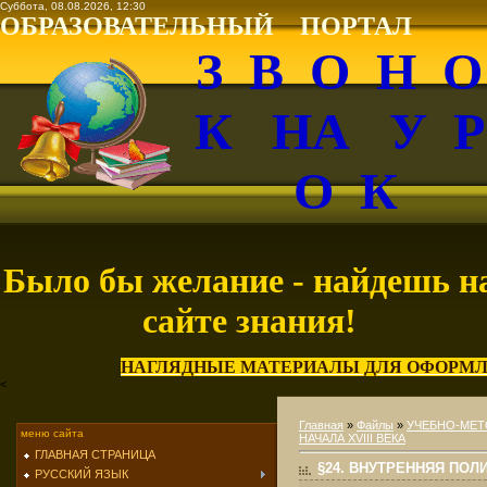
Суббота, 08.08.2026, 12:30
ОБРАЗОВАТЕЛЬНЫЙ ПОРТАЛ
З В О Н 
К НА У 
О К
Было бы желание - найдешь н
сайте знания!
НАГЛЯДНЫЕ МАТЕРИАЛЫ ДЛЯ ОФОРМЛ
<
Главная
»
Файлы
»
УЧЕБНО-МЕТ
меню сайта
НАЧАЛА XVIII ВЕКА
ГЛАВНАЯ СТРАНИЦА
§24. ВНУТРЕННЯЯ ПОЛ
РУССКИЙ ЯЗЫК