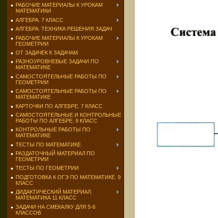
РАБОЧИЕ МАТЕРИАЛЫ К УРОКАМ
МАТЕМАТИКИ
АЛГЕБРА. 7 КЛАСС
АЛГЕБРА. ТЕХНИКА РЕШЕНИЯ ЗАДАЧ
РАБОЧИЕ МАТЕРИАЛЫ К УРОКАМ
ГЕОМЕТРИИ
ОТ ЗАДАЧЕК К ЗАДАЧАМ
РАЗНОУРОВНЕВЫЕ ЗАДАЧИ ПО
МАТЕМАТИКЕ
САМОСТОЯТЕЛЬНЫЕ РАБОТЫ ПО
ГЕОМЕТРИИ
САМОСТОЯТЕЛЬНЫЕ РАБОТЫ ПО
МАТЕМАТИКЕ
КАРТОЧКИ ПО АЛГЕБРЕ. 7 КЛАСС
САМОСТОЯТЕЛЬНЫЕ И КОНТРОЛЬНЫЕ
РАБОТЫ ПО АЛГЕБРЕ. 9 КЛАСС
КОНТРОЛЬНЫЕ РАБОТЫ ПО
МАТЕМАТИКЕ
ТЕСТЫ ПО МАТЕМАТИКЕ
РАЗДАТОЧНЫЙ МАТЕРИАЛ ПО
ГЕОМЕТРИИ
ТЕСТЫ ПО ГЕОМЕТРИИ
ПОДГОТОВКА К ОГЭ ПО МАТЕМАТИКЕ. 9
КЛАСС
ДИДАКТИЧЕСКИЙ МАТЕРИАЛ.
МАТЕМАТИКА 11 КЛАСС
ЗАДАЧИ НА СМЕКАЛКУ ДЛЯ 5-6
КЛАССОВ