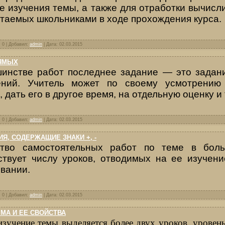
е изучения темы, а также для отработки вычисл
таемых школьниками в ходе прохождения курса.
: 0 | Добавил:
admin
| Дата:
02.03.2015
ЯМЫХ
инстве работ последнее задание — это задан
ений. Учитель может по своему усмотрению 
 дать его в другое время, на отдельную оценку и т
: 0 | Добавил:
admin
| Дата:
02.03.2015
, СОДЕРЖАЩИЕ ЗНАКИ +, -
ство самостоятельных работ по теме в боль
ствует числу уроков, отводимых на ее изучен
вании.
: 0 | Добавил:
admin
| Дата:
02.03.2015
МА И ЕЕ СВОЙСТВА
изучение темы выделяется более двух уроков, уро­вен