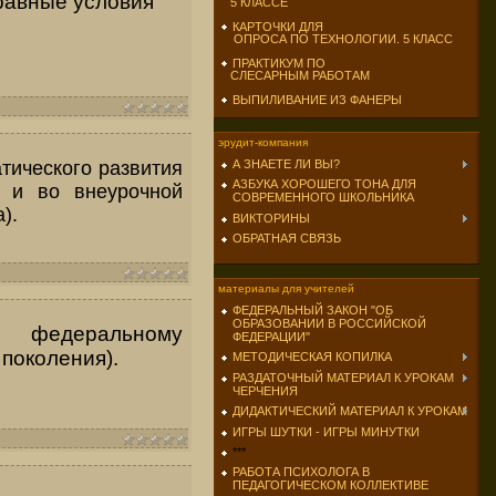
равные условия
5 КЛАССЕ
КАРТОЧКИ ДЛЯ
ОПРОСА ПО ТЕХНОЛОГИИ. 5 КЛАСС
ПРАКТИКУМ ПО
СЛЕСАРНЫМ РАБОТАМ
ВЫПИЛИВАНИЕ ИЗ ФАНЕРЫ
эрудит-компания
тического развития
А ЗНАЕТЕ ЛИ ВЫ?
АЗБУКА ХОРОШЕГО ТОНА ДЛЯ
к и во внеурочной
СОВРЕМЕННОГО ШКОЛЬНИКА
).
ВИКТОРИНЫ
ОБРАТНАЯ СВЯЗЬ
материалы для учителей
ФЕДЕРАЛЬНЫЙ ЗАКОН "ОБ
ОБРАЗОВАНИИ В РОССИЙСКОЙ
федеральному
ФЕДЕРАЦИИ"
поколения).
МЕТОДИЧЕСКАЯ КОПИЛКА
РАЗДАТОЧНЫЙ МАТЕРИАЛ К УРОКАМ
ЧЕРЧЕНИЯ
ДИДАКТИЧЕСКИЙ МАТЕРИАЛ К УРОКАМ
ИГРЫ ШУТКИ - ИГРЫ МИНУТКИ
***
РАБОТА ПСИХОЛОГА В
ПЕДАГОГИЧЕСКОМ КОЛЛЕКТИВЕ