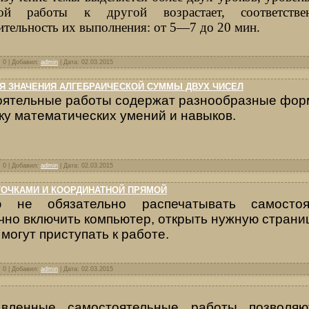
й работы к другой возрастает, соответствен
тельность их выполнения: от 5—7 до 20 мин.
: 0 | Добавил:
admin
| Дата:
02.03.2015
Я ЗНАЧЕНИЯ АЛГЕБРАИЧЕСКОЙ СУММЫ ДВУХ ЧИСЕЛ
ятельные работы содержат разнообразные фор
ку математических умений и навыков.
: 0 | Добавил:
admin
| Дата:
02.03.2015
ТОЧКАМИ И КООРДИНАТНОЙ ПРЯМОЙ
ю не обязательно распечатывать самостоя
чно включить компьютер, открыть нужную страниц
 могут приступать к работе.
: 0 | Добавил:
admin
| Дата:
02.03.2015
авленные самостоятельные работы позволяю