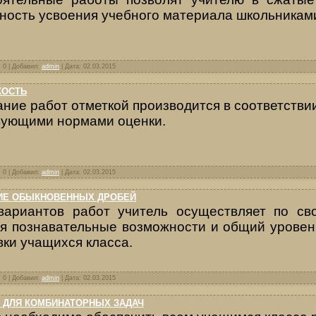
ность усвоения учебного материала школьникам
: 0 | Добавил:
admin
| Дата:
02.03.2015
КОСТЬ
ние работ отметкой производится в соответст­ви
ующими нормами оценки.
: 0 | Добавил:
admin
| Дата:
02.03.2015
ИЕ ОБЫКНОВЕННЫХ ДРОБЕЙ
ариантов работ учитель осущест­вляет по св
я познавательные возможности и общий уровен
вки учащихся класса.
: 0 | Добавил:
admin
| Дата:
02.03.2015
 ДЛЯ КОМБИНАТОРНЫХ ЗАДАЧ