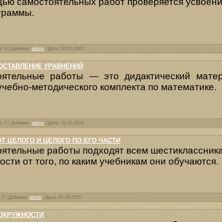
ью самостоятельных работ проверяется усвоен
граммы.
к: 0 | Добавил:
admin
| Дата:
02.03.2015
ОСТАВЛЕНИЕ УРАВНЕНИЙ
оятельные работы — это дидактический матер
учебно-методического комплекта по математике.
к: 0 | Добавил:
admin
| Дата:
02.03.2015
Т ЦЕЛОГО И ЦЕЛОГО ПО ЕГО ЧАСТИ
ятельные работы подходят всем шестиклассник
ости от того, по каким учебникам они обучаются.
: 0 | Добавил:
admin
| Дата:
02.03.2015
 ОКРУЖНОСТИ