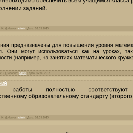
 необходимо обеспечить всем учащимся класса 
олнении заданий.
: 0 | Добавил:
admin
| Дата:
02.03.2015
повышения
ания предназначены для
уровня матема
я. Они могут использоваться как на уроках, та
ости (например, на занятиях математического кружка
к: 0 | Добавил:
admin
| Дата:
02.03.2015
НИЙ
е работы полностью соответствуют 
ственному образовательному стандарту (второго 
: 0 | Добавил:
admin
| Дата:
02.03.2015