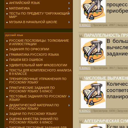
АНГЛИЙСКИЙ ЯЗЫК
процесс
МАТЕМАТИКА
приобре
ТЕСТЫ ПО ПРЕДМЕТУ "ОКРУЖАЮЩИЙ
МИР"
МУЗЫКА В НАЧАЛЬНОЙ ШКОЛЕ
6 КЛАСС
| Просмотров: 4567 | Загрузок
ПАРАЛЛЕЛЬНОСТЬ ПР
русский язык
В больш
РУССКИЕ ПОСЛОВИЦЫ: ТОЛКОВАНИЕ
И ИЛЛЮСТРАЦИИ
вычисл
ЗАДАНИЯ ПО ОРФОЭПИИ
задание,
ГРАММАТИКА РУССКОГО ЯЗЫКА
ПИШЕМ БЕЗ ОШИБОК
УДИВИТЕЛЬНЫЙ МИР ФРАЗЕОЛОГИИ
6 КЛАСС
| Просмотров: 3617 | Загрузок
ТЕКСТЫ ДЛЯ КОМПЛЕКСНОГО АНАЛИЗА
В 9 КЛАССЕ
ЧИСЛОВЫЕ ВЫРАЖЕНИЯ
ТРЕНИРОВОЧНЫЕ УПРАЖНЕНИЯ ПО
РУССКОМУ ЯЗЫКУ
Количе
ПРАКТИЧЕСКИЕ ЗАДАНИЯ ПО
соответ
РУССКОМУ ЯЗЫКУ. 5 КЛАСС
планиро
ТЕСТОВЫЕ ЗАДАНИЯ ПО РУССКОМУ
ЯЗЫКУ
ДИДАКТИЧЕСКИЙ МАТЕРИАЛ ПО
РУССКОМУ ЯЗЫКУ
6 КЛАСС
| Просмотров: 4456 | Загрузок
ЗАДАЧИ ПО РУССКОМУ ЯЗЫКУ
ОЦЕНКА КАЧЕСТВА ЗНАНИЙ ПО
АЛГЕБРАИЧЕСКАЯ СУМ
РУССКОМУ ЯЗЫКУ. 6 КЛАСС
Если на 
ТИПОВЫЕ ТЕСТОВЫЕ ЗАДАНИЯ ДЛЯ