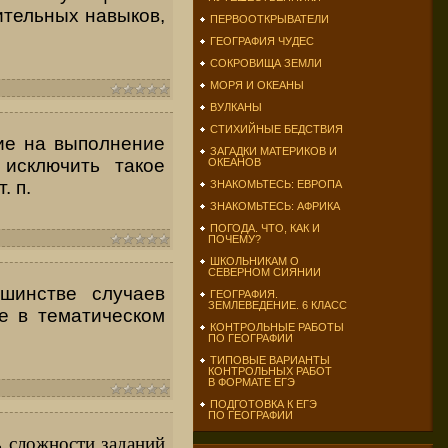
ительных навыков,
ПЕРВООТКРЫВАТЕЛИ
ГЕОГРАФИЯ ЧУДЕС
СОКРОВИЩА ЗЕМЛИ
МОРЯ И ОКЕАНЫ
ВУЛКАНЫ
СТИХИЙНЫЕ БЕДСТВИЯ
ие на выполнение
ЗАГАДКИ МАТЕРИКОВ И
исключить такое
ОКЕАНОВ
. п.
ЗНАКОМЬТЕСЬ: ЕВРОПА
ЗНАКОМЬТЕСЬ: АФРИКА
ПОГОДА. ЧТО, КАК И
ПОЧЕМУ?
ШКОЛЬНИКАМ О
СЕВЕРНОМ СИЯНИИ
шинстве случаев
ГЕОГРАФИЯ.
ЗЕМЛЕВЕДЕНИЕ. 6 КЛАСС
ие в тематическом
КОНТРОЛЬНЫЕ РАБОТЫ
ПО ГЕОГРАФИИ
ТИПОВЫЕ ВАРИАНТЫ
КОНТРОЛЬНЫХ РАБОТ
В ФОРМАТЕ ЕГЭ
ПОДГОТОВКА К ЕГЭ
ПО ГЕОГРАФИИ
ь сложности заданий