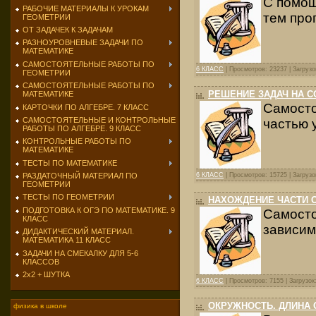
С помощ
РАБОЧИЕ МАТЕРИАЛЫ К УРОКАМ
тем про
ГЕОМЕТРИИ
ОТ ЗАДАЧЕК К ЗАДАЧАМ
РАЗНОУРОВНЕВЫЕ ЗАДАЧИ ПО
МАТЕМАТИКЕ
САМОСТОЯТЕЛЬНЫЕ РАБОТЫ ПО
6 КЛАСС
| Просмотров: 23237 | Загрузо
ГЕОМЕТРИИ
САМОСТОЯТЕЛЬНЫЕ РАБОТЫ ПО
РЕШЕНИЕ ЗАДАЧ НА С
МАТЕМАТИКЕ
Самост
КАРТОЧКИ ПО АЛГЕБРЕ. 7 КЛАСС
САМОСТОЯТЕЛЬНЫЕ И КОНТРОЛЬНЫЕ
частью 
РАБОТЫ ПО АЛГЕБРЕ. 9 КЛАСС
КОНТРОЛЬНЫЕ РАБОТЫ ПО
МАТЕМАТИКЕ
ТЕСТЫ ПО МАТЕМАТИКЕ
6 КЛАСС
| Просмотров: 15725 | Загрузо
РАЗДАТОЧНЫЙ МАТЕРИАЛ ПО
ГЕОМЕТРИИ
ТЕСТЫ ПО ГЕОМЕТРИИ
НАХОЖДЕНИЕ ЧАСТИ О
ПОДГОТОВКА К ОГЭ ПО МАТЕМАТИКЕ. 9
Самосто
КЛАСС
зависим
ДИДАКТИЧЕСКИЙ МАТЕРИАЛ.
МАТЕМАТИКА 11 КЛАСС
ЗАДАЧИ НА СМЕКАЛКУ ДЛЯ 5-6
КЛАССОВ
2х2 + ШУТКА
6 КЛАСС
| Просмотров: 7155 | Загрузок
ОКРУЖНОСТЬ. ДЛИНА
физика в школе