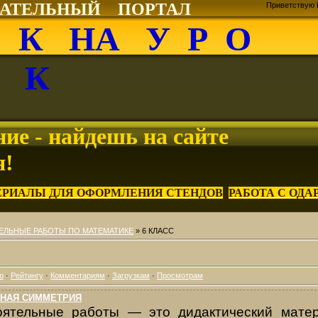
ВАТЕЛЬНЫЙ ПОРТАЛ
Приветствую 
О К НА У Р О
К
ие - найдешь на сайте
я!
ЕРИАЛЫ ДЛЯ ОФОРМЛЕНИЯ СТЕНДОВ
РАБОТА С ОД
ЛЬНЫЕ РАБОТЫ ПО МАТЕМАТИКЕ
» 6 КЛАСС
ю
·
Рейтингу
·
Комментариям
·
Загрузкам
·
Просмотрам
ЬНАЯ СИММЕТРИЯ
оятельные работы — это дидактический матер