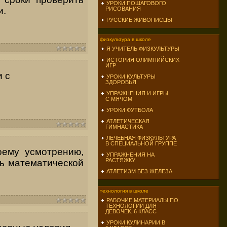
УРОКИ ПОШАГОВОГО
и.
РИСОВАНИЯ
РУССКИЕ ЖИВОПИСЦЫ
физкультура в школе
Я УЧИТЕЛЬ ФИЗКУЛЬТУРЫ
ИСТОРИЯ ОЛИМПИЙСКИХ
ИГР
и с
УРОКИ КУЛЬТУРЫ
ЗДОРОВЬЯ
УПРАЖНЕНИЯ И ИГРЫ
С МЯЧОМ
УРОКИ ФУТБОЛА
АТЛЕТИЧЕСКАЯ
ГИМНАСТИКА
ЛЕЧЕБНАЯ ФИЗКУЛЬТУРА
В СПЕЦИАЛЬНОЙ ГРУППЕ
оему усмотрению,
УПРАЖНЕНИЯ НА
РАСТЯЖКУ
ь математической
АТЛЕТИЗМ БЕЗ ЖЕЛЕЗА
технология в школе
РАБОЧИЕ МАТЕРИАЛЫ ПО
ТЕХНОЛОГИИ ДЛЯ
ДЕВОЧЕК. 6 КЛАСС
УРОКИ КУЛИНАРИИ В