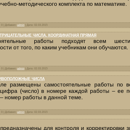
учебно-методического комплекта по математике.
: 0 | Добавил:
admin
| Дата:
02.03.2015
ТРИЦАТЕЛЬНЫЕ ЧИСЛА. КООРДИНАТНАЯ ПРЯМАЯ
оятельные работы подходят всем шести
ости от того, по каким учебникам они обучаются.
: 0 | Добавил:
admin
| Дата:
02.03.2015
ТИВОПОЛОЖНЫЕ ЧИСЛА
ел
е размещены самостоятельные работы по в
 цифра (число) в номере каждой работы
– ее 
— номер работы в данной теме.
: 0 | Добавил:
admin
| Дата:
02.03.2015
предназначены для контроля и корректировки з