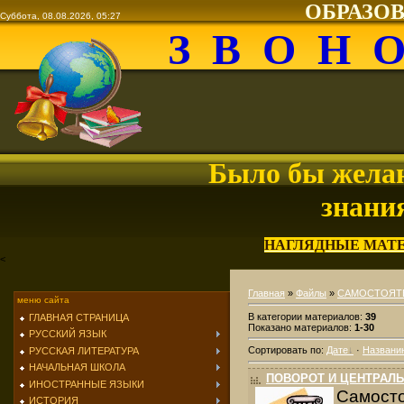
ОБРАЗО
Суббота, 08.08.2026, 05:27
З В О Н 
Было бы желан
знани
НАГЛЯДНЫЕ МАТ
<
Главная
»
Файлы
»
САМОСТОЯТЕ
меню сайта
В категории материалов
:
39
ГЛАВНАЯ СТРАНИЦА
Показано материалов
:
1-30
РУССКИЙ ЯЗЫК
Сортировать по
:
Дате
·
Названи
РУССКАЯ ЛИТЕРАТУРА
НАЧАЛЬНАЯ ШКОЛА
ПОВОРОТ И ЦЕНТРАЛ
ИНОСТРАННЫЕ ЯЗЫКИ
Самост
ИСТОРИЯ