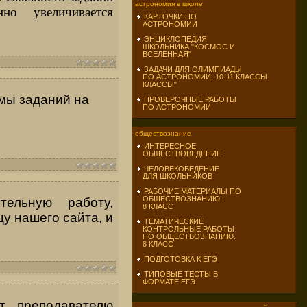
астрономия в школе
но увеличивается
КАРТОЧКИ ПО
АСТРОНОМИИ
ЭНЦИКЛОПЕДИЯ
ШКОЛЬНИКА "КОСМОС И
ВСЕЛЕННАЯ"
ЗАДАЧИ ДЛЯ ОЛИМПИАДЫ
ПО АСТРОНОМИИ. 10-11 КЛАССЫ
КЛАССЫ"
мы заданий на
ПРОВЕРОЧНЫЕ РАБОТЫ
ПО АСТРОНОМИИ
обществознание
ИНТЕРЕСНОЕ
ОБЩЕСТВОВЕДЕНИЕ
ЧЕЛОВЕКОВЕДЕНИЕ
ДЛЯ ШКОЛЬНИКОВ
РАБОЧИЕ МАТЕРИАЛЫ ПО
ОБЩЕСТВОЗНАНИЮ.
тельную работу,
8 КЛАСС
у нашего сайта, и
ТЕМАТИЧЕСКИЕ
КОНТРОЛЬНЫЕ РАБОТЫ
ПО ОБЩЕСТВОЗНАНИЮ.
8 КЛАСС
ПОДГОТОВКА К ЕГЭ
ТИПОВЫЕ ТЕСТЫ В
ФОРМАТЕ ЕГЭ
т преподавателю