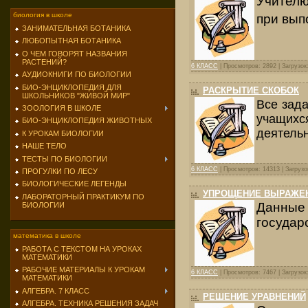
Учителю
биология в школе
при вып
ЗАНИМАТЕЛЬНАЯ БОТАНИКА
ЛЮБОПЫТНАЯ БОТАНИКА
О ЧЕМ ГОВОРЯТ НАЗВАНИЯ
РАСТЕНИЙ?
6 КЛАСС
| Просмотров: 2892 | Загрузок
АУДИОКНИГИ ПО БИОЛОГИИ
БИО-ЭНЦИКЛОПЕДИЯ ДЛЯ
РАСКРЫТИЕ СКОБОК
ШКОЛЬНИКОВ "ЖИВОЙ МИР"
Все зад
ЗООЛОГИЯ В ШКОЛЕ
учащихс
БИО-ЭНЦИКЛОПЕДИЯ ЖИВОТНЫХ
деятельн
К УРОКАМ БИОЛОГИИ
НАШЕ ТЕЛО
ТЕСТЫ ПО БИОЛОГИИ
6 КЛАСС
| Просмотров: 14313 | Загрузо
ПРОГУЛКИ ПО ЛЕСУ
БИОЛОГИЧЕСКИЕ ЛЕГЕНДЫ
УПРОЩЕНИЕ ВЫРАЖЕ
ЛАБОРАТОРНЫЙ ПРАКТИКУМ ПО
Данны
БИОЛОГИИ
государ
математика в школе
РАБОТА С ТЕКСТОМ НА УРОКАХ
МАТЕМАТИКИ
РАБОЧИЕ МАТЕРИАЛЫ К УРОКАМ
6 КЛАСС
| Просмотров: 7467 | Загрузок
МАТЕМАТИКИ
АЛГЕБРА. 7 КЛАСС
РЕШЕНИЕ УРАВНЕНИЙ
АЛГЕБРА. ТЕХНИКА РЕШЕНИЯ ЗАДАЧ