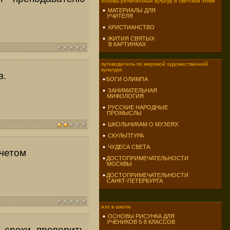
основы религиозных культур и светской этики
МАТЕРИАЛЫ ДЛЯ
УЧИТЕЛЯ
ХРИСТИАНСТВО
ЖИТИЯ СВЯТЫХ
В КАРТИНКАХ
путеводитель по мировой художественной
культуре
в.
БОГИ ОЛИМПА
ЗАНИМАТЕЛЬНАЯ
МИФОЛОГИЯ
РУССКИЕ НАРОДНЫЕ
ПРОМЫСЛЫ
ШКОЛЬНИКАМ О МУЗЕЯХ
СКУЛЬПТУРА
ЧУДЕСА СВЕТА
учетом
ДОСТОПРИМЕЧАТЕЛЬНОСТИ
МОСКВЫ
ДОСТОПРИМЕЧАТЕЛЬНОСТИ
САНКТ-ПЕТЕРБУРГА
изо в школе
ОСНОВЫ РИСУНКА ДЛЯ
УЧЕНИКОВ 5-8 КЛАССОВ
 сроки проверить