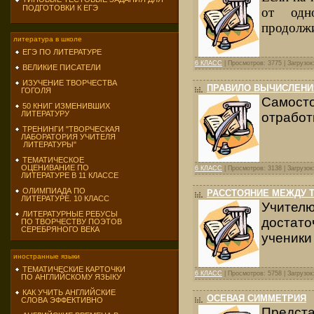
ПОДГОТОВКИ К ЕГЭ
от одно
продолжи
литература в школе
ЕГЭ ПО ЛИТЕРАТУРЕ
6 КЛАСС
| Просмотров: 3775 | Загрузок
ВЕЛИКИЕ ПИСАТЕЛИ
ИЗУЧЕНИЕ ТВОРЧЕСТВА
ПРАВИЛО ВЫЧИСЛЕНИ
ГОГОЛЯ
Самосто
50 КНИГ ИЗМЕНИВШИХ
ЛИТЕРАТУРУ
отработ
ТРЕНИНГИ "ТВОРЧЕСКАЯ
ЛАБОРАТОРИЯ УЧИТЕЛЯ
ЛИТЕРАТУРЫ"
ТЕМАТИЧЕСКОЕ
ОЦЕНИВАНИЕ ПО
6 КЛАСС
| Просмотров: 3138 | Загрузок
ЛИТЕРАТУРЕ В 11 КЛАССЕ
ОЛИМПИАДА ПО
РАССТОЯНИЕ МЕЖДУ 
ЛИТЕРАТУРЕ. 10 КЛАСС
Учител
ЛИТЕРАТУРНЫЕ РЕБУСЫ
достато
ПО ТВОРЧЕСТВУ ПОЭТОВ
СЕРЕБРЯНОГО ВЕКА
ученики
иностранные языки
ТЕМАТИЧЕСКИЕ КАРТОЧКИ
6 КЛАСС
| Просмотров: 5758 | Загрузок
ПО АНГЛИЙСКОМУ ЯЗЫКУ
КАК УЧИТЬ АНГЛИЙСКИЕ
ОСЕВАЯ СИММЕТРИЯ
СЛОВА ЭФФЕКТИВНО
Предст