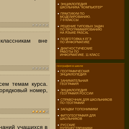
ЭНЦИКЛОПЕДИЯ
ШКОЛЬНИКА "КОМПЬЮТЕР"
ПРАКТИКУМ ПО
МОДЕЛИРОВАНИЮ.
7-9 КЛАССЫ
РЕШЕНИЕ ТИПОВЫХ ЗАДАЧ
ПО ПРОГРАММИРОВАНИЮ
НА ЯЗЫКЕ PASCAL
ПОДГОТОВКА К ЕГЭ
классникам вне
ПО ИНФОРМАТИКЕ
ДИАГНОСТИЧЕСКИЕ
РАБОТЫ ПО
ИНФОРМАТИКЕ. 11 КЛАСС
география в школе
ГЕОГРАФИЧЕСКАЯ
ЭНЦИКЛОПЕДИЯ
ЗАНИМАТЕЛЬНАЯ
сем темам курса.
ГЕОГРАФИЯ
порядковый
номер,
ЭНЦИКЛОПЕДИЯ
ГЕОГРАФИЯ РОССИИ
СПРАВОЧНИК ДЛЯ ШКОЛЬНИКОВ
ПО ГЕОГРАФИИ
ЗАГАДКИ ТОПОНИМИКИ
ФИТОГЕОГРАФИЯ ДЛЯ
ШКОЛЬНИКОВ
РУССКИЕ
на­ний учащихся в
ПУТЕШЕСТВЕННИКИ