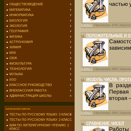
частью 
ОБЩЕСТВОВЕДЕНИЕ
МАТЕМАТИКА
ИНФОРМАТИКА
БИОЛОГИЯ
6 КЛАСС
| Просмотров: 4750 | Загрузок
ЭКОЛОГИЯ
ГЕОГРАФИЯ
ПОЛОЖИТЕЛЬНЫЕ И О
ФИЗИКА
Самост
АСТРОНОМИЯ
зависим
ХИМИЯ
МХК
ОБЖ
ФИЗКУЛЬТУРА
ТЕХНОЛОГИЯ
6 КЛАСС
| Просмотров: 9280 | Загрузок
МУЗЫКА
МОДУЛЬ ЧИСЛА. ПРО
ИЗО
В разд
КЛАССНОЕ РУКОВОДСТВО
ВНЕКЛАССНАЯ РАБОТА
Первая
АДМИНИСТРАЦИЯ ШКОЛЫ
вторая 
начальная школа
6 КЛАСС
| Просмотров: 5808 | Загрузок
ТЕСТЫ ПО РУССКОМУ ЯЗЫКУ. 3 КЛАСС
ТЕСТЫ ПО РУССКОМУ ЯЗЫКУ. 2 КЛАСС
СРАВНЕНИЕ ЧИСЕЛ
КИМ ПО ЛИТЕРАТУРНОМУ ЧТЕНИЮ. 1
Работы 
КЛАСС