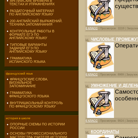
АНГЛИЙСКИЕ ВРЕМЕНА В
ТЕКСТАХ И УПРАЖНЕНИЯХ
существ
РАЗДАТОЧНЫЙ МАТЕРИАЛ
ПО АНГЛИЙСКОМУ ЯЗЫКУ
200 АНГЛИЙСКИЙ ВЫРАЖЕНИЙ.
ТЕХНИКА ЗАПОМИНАНИЯ
6 КЛАСС
| Просмотров: 11116 | Загрузок
КОНТРОЛЬНЫЕ РАБОТЫ В
ФОРМАТЕ ЕГЭ ПО
АНГЛИЙСКОМУ ЯЗЫКУ
ЧИСЛОВЫЕ ПРОМЕЖУ
Операти
ТИПОВЫЕ ВАРИАНТЫ
ЗАДАНИЙ ЕГЭ ПО
АНГЛИЙСКОМУ ЯЗЫКУ
ГРАММАТИКА
ИСПАНСКОГО ЯЗЫКА
французский язык
6 КЛАСС
| Просмотров: 8969 | Загрузок
ФРАНЦУЗСКИЕ СЛОВА.
ВИЗУАЛЬНОЕ
УМНОЖЕНИЕ И ДЕЛЕН
ЗАПОМИНАНИЕ
Самосто
ГРАММАТИКА
ФРАНЦУЗСКОГО ЯЗЫКА
особенн
ВНУТРИШКОЛЬНЫЙ КОНТРОЛЬ
ПО ФРАНЦУЗСКОМУ ЯЗЫКУ
история в школе
6 КЛАСС
| Просмотров: 9924 | Загрузок
ОПОРНЫЕ СХЕМЫ ПО ИСТОРИИ
РОССИИ
КООРДИНАТЫ
ОСНОВЫ ПРОФЕССИОНАЛЬНОГО
Самост
МАСТЕРСТВА УЧИТЕЛЯ ИСТОРИИ