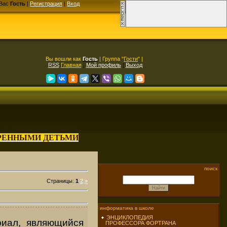
Вас
Гость
|
Регистрация
|
Вход
Вы вошли как
Гость
| Группа "
Гости
" |
RSS
Главная
|
Мой профиль
|
Выход
АРЕННЫМИ ДЕТЬМИ
поиск
Страницы
:
1
2
»
информатика в школе
ЭНЦИКЛОПЕДИЯ
иал, яв­ляющийся
ПРОФЕССОРА ФОРТРАНА