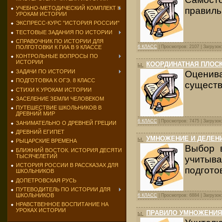
УЧЕБНО-МЕТОДИЧЕСКИЙ КОМПЛЕКТ К
правиль
УРОКАМ ИСТОРИИ
ЭКСПРЕСС-КУРС "ИСТОРИЯ РОССИИ"
ТЕСТОВЫЕ ЗАДАНИЯ ПО ИСТОРИИ
СПРАВОЧНИК ПО ИСТОРИИ ДЛЯ
ПОЛГОТОВКИ К ГИА В 9 КЛАССЕ
6 КЛАСС
| Просмотров: 2107 | Загрузок
КОНТРОЛЬНЫЕ ВОПРОСЫ ПО
ИСТОРИИ
КООРДИНАТНАЯ ПЛОС
ЗАДАЧИ ПО ИСТОРИИ
Оценива
ПОДГОТОВКА К ОГЭ. 8 КЛАСС
существ
СТИХИ К УРОКАМ ИСТОРИИ
ЗАСЕЛЕНИЕ ЗЕМЛИ ЧЕЛОВЕКОМ
ПУТЕШЕСТВИЕ ШКОЛЬНИКОВ В
ДРЕВНИЙ МИР
6 КЛАСС
| Просмотров: 7475 | Загрузок
ЗАНИМАТЕЛЬНО О ДРЕВНЕЙ ГРЕЦИИ
ДРЕВНИЙ ЕГИПЕТ
УМНОЖЕНИЕ И ДЕЛЕН
РЫЦАРСКИЕ ВРЕМЕНА
Выбор в
БЛИЖНИЙ ВОСТОК. ИСТОРИЯ ДЕСЯТИ
ТЫСЯЧЕЛЕТИЙ
учитыва
ИСТОРИЯ РОССИИ В РАССКАЗАХ ДЛЯ
подгото
ШКОЛЬНИКОВ
ДОПЕТРОВСКАЯ РУСЬ
ПУТЕВОДИТЕЛЬ ПО ИСТОРИИ ДЛЯ
ШКОЛЬНИКОВ
6 КЛАСС
| Просмотров: 6884 | Загрузок
НРАВСТВЕННОЕ ВОСПИТАНИЕ НА
УРОКАХ ИСТОРИИ
ПРАВИЛО УМНОЖЕНИЯ