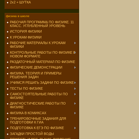
2х2 + ШУТКА
физика в школе
РАБОЧАЯ ПРОГРАММА ПО ФИЗИКЕ. 11
КЛАСС. УГЛУБЛЕННЫЙ УРОВЕНЬ
ИСТОРИЯ ФИЗИКИ
К УРОКАМ ФИЗИКИ
РАБОЧИЕ МАТЕРИАЛЫ К УРОКАМ
ФИЗИКИ
КОНТРОЛЬНЫЕ РАБОТЫ ПО ФИЗИКЕ В
НОВОМ ФОРМАТЕ
РАЗДАТОЧНЫЙ МАТЕРИАЛ ПО ФИЗИКЕ
ФИЗИЧЕСКИЕ ДЕМОНСТРАЦИИ
ФИЗИКА. ТЕОРИЯ И ПРИМЕРЫ
РЕШЕНИЯ ЗАДАЧ
УЧИМСЯ РЕШАТЬ ЗАДАЧИ ПО ФИЗИКЕ
ТЕСТЫ ПО ФИЗИКЕ
САМОСТОЯТЕЛЬНЫЕ РАБОТЫ ПО
ФИЗИКЕ
ДИАГНОСТИЧЕСКИЕ РАБОТЫ ПО
ФИЗИКЕ
ФИЗИКА В КОМИКСАХ
ТРЕНИРОВОЧНЫЕ ЗАДАНИЯ ДЛЯ
ПОДГОТОВКИ К ГИА
ПОДГОТОВКА К ЕГЭ ПО ФИЗИКЕ
ЗАГАДКИ ПРОСТОЙ ВОДЫ