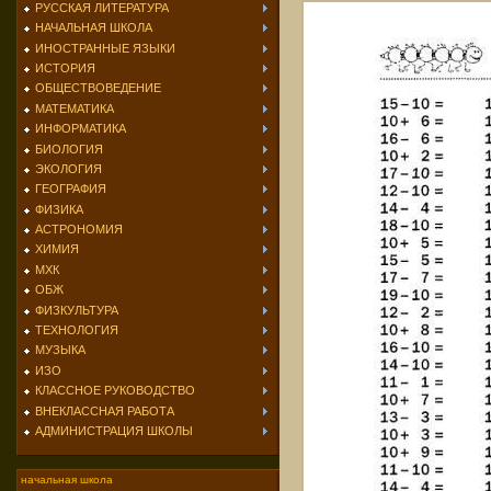
РУССКАЯ ЛИТЕРАТУРА
НАЧАЛЬНАЯ ШКОЛА
ИНОСТРАННЫЕ ЯЗЫКИ
ИСТОРИЯ
ОБЩЕСТВОВЕДЕНИЕ
МАТЕМАТИКА
ИНФОРМАТИКА
БИОЛОГИЯ
ЭКОЛОГИЯ
ГЕОГРАФИЯ
ФИЗИКА
АСТРОНОМИЯ
ХИМИЯ
МХК
ОБЖ
ФИЗКУЛЬТУРА
ТЕХНОЛОГИЯ
МУЗЫКА
ИЗО
КЛАССНОЕ РУКОВОДСТВО
ВНЕКЛАССНАЯ РАБОТА
АДМИНИСТРАЦИЯ ШКОЛЫ
начальная школа