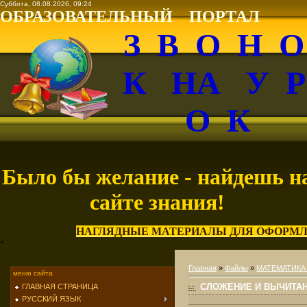
Суббота, 08.08.2026, 09:24
ОБРАЗОВАТЕЛЬНЫЙ ПОРТАЛ
З В О Н 
К НА У 
О К
Было бы желание - найдешь н
сайте знания!
НАГЛЯДНЫЕ МАТЕРИАЛЫ ДЛЯ ОФОРМЛ
<
Главная
»
Файлы
»
МАТЕМАТИКА
меню сайта
СЛОЖЕНИЕ И ВЫЧИТАНИЕ
ГЛАВНАЯ СТРАНИЦА
РУССКИЙ ЯЗЫК