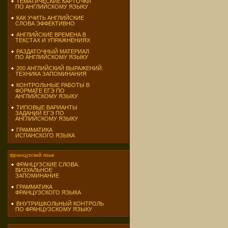
ТЕМАТИЧЕСКИЕ КАРТОЧКИ
ПО АНГЛИЙСКОМУ ЯЗЫКУ
КАК УЧИТЬ АНГЛИЙСКИЕ
СЛОВА ЭФФЕКТИВНО
АНГЛИЙСКИЕ ВРЕМЕНА В
ТЕКСТАХ И УПРАЖНЕНИЯХ
РАЗДАТОЧНЫЙ МАТЕРИАЛ
ПО АНГЛИЙСКОМУ ЯЗЫКУ
200 АНГЛИЙСКИЙ ВЫРАЖЕНИЙ.
ТЕХНИКА ЗАПОМИНАНИЯ
КОНТРОЛЬНЫЕ РАБОТЫ В
ФОРМАТЕ ЕГЭ ПО
АНГЛИЙСКОМУ ЯЗЫКУ
ТИПОВЫЕ ВАРИАНТЫ
ЗАДАНИЙ ЕГЭ ПО
АНГЛИЙСКОМУ ЯЗЫКУ
ГРАММАТИКА
ИСПАНСКОГО ЯЗЫКА
французский язык
ФРАНЦУЗСКИЕ СЛОВА.
ВИЗУАЛЬНОЕ
ЗАПОМИНАНИЕ
ГРАММАТИКА
ФРАНЦУЗСКОГО ЯЗЫКА
ВНУТРИШКОЛЬНЫЙ КОНТРОЛЬ
ПО ФРАНЦУЗСКОМУ ЯЗЫКУ