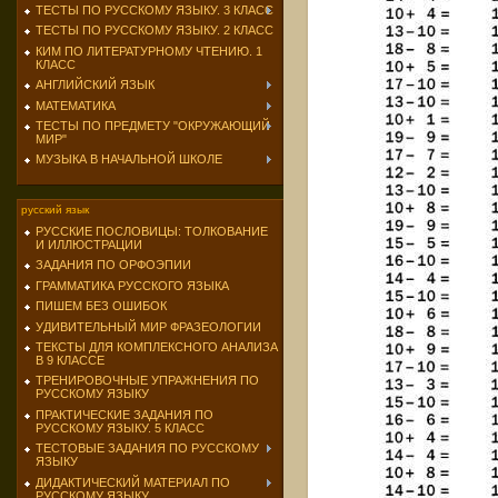
ТЕСТЫ ПО РУССКОМУ ЯЗЫКУ. 3 КЛАСС
ТЕСТЫ ПО РУССКОМУ ЯЗЫКУ. 2 КЛАСС
КИМ ПО ЛИТЕРАТУРНОМУ ЧТЕНИЮ. 1
КЛАСС
АНГЛИЙСКИЙ ЯЗЫК
МАТЕМАТИКА
ТЕСТЫ ПО ПРЕДМЕТУ "ОКРУЖАЮЩИЙ
МИР"
МУЗЫКА В НАЧАЛЬНОЙ ШКОЛЕ
русский язык
РУССКИЕ ПОСЛОВИЦЫ: ТОЛКОВАНИЕ
И ИЛЛЮСТРАЦИИ
ЗАДАНИЯ ПО ОРФОЭПИИ
ГРАММАТИКА РУССКОГО ЯЗЫКА
ПИШЕМ БЕЗ ОШИБОК
УДИВИТЕЛЬНЫЙ МИР ФРАЗЕОЛОГИИ
ТЕКСТЫ ДЛЯ КОМПЛЕКСНОГО АНАЛИЗА
В 9 КЛАССЕ
ТРЕНИРОВОЧНЫЕ УПРАЖНЕНИЯ ПО
РУССКОМУ ЯЗЫКУ
ПРАКТИЧЕСКИЕ ЗАДАНИЯ ПО
РУССКОМУ ЯЗЫКУ. 5 КЛАСС
ТЕСТОВЫЕ ЗАДАНИЯ ПО РУССКОМУ
ЯЗЫКУ
ДИДАКТИЧЕСКИЙ МАТЕРИАЛ ПО
РУССКОМУ ЯЗЫКУ