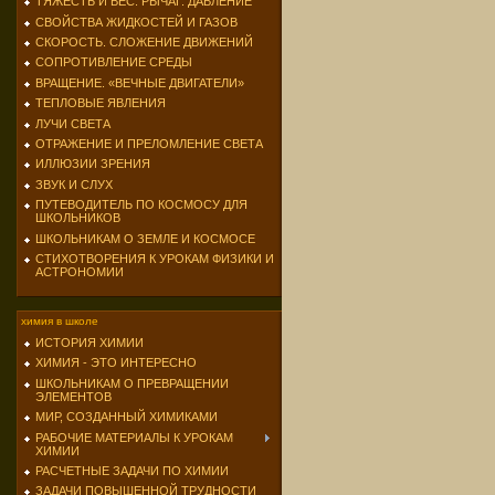
ТЯЖЕСТЬ И ВЕС. РЫЧАГ. ДАВЛЕНИЕ
СВОЙСТВА ЖИДКОСТЕЙ И ГАЗОВ
СКОРОСТЬ. СЛОЖЕНИЕ ДВИЖЕНИЙ
СОПРОТИВЛЕНИЕ СРЕДЫ
ВРАЩЕНИЕ. «ВЕЧНЫЕ ДВИГАТЕЛИ»
ТЕПЛОВЫЕ ЯВЛЕНИЯ
ЛУЧИ СВЕТА
ОТРАЖЕНИЕ И ПРЕЛОМЛЕНИЕ СВЕТА
ИЛЛЮЗИИ ЗРЕНИЯ
ЗВУК И СЛУХ
ПУТЕВОДИТЕЛЬ ПО КОСМОСУ ДЛЯ
ШКОЛЬНИКОВ
ШКОЛЬНИКАМ О ЗЕМЛЕ И КОСМОСЕ
СТИХОТВОРЕНИЯ К УРОКАМ ФИЗИКИ И
АСТРОНОМИИ
химия в школе
ИСТОРИЯ ХИМИИ
ХИМИЯ - ЭТО ИНТЕРЕСНО
ШКОЛЬНИКАМ О ПРЕВРАЩЕНИИ
ЭЛЕМЕНТОВ
МИР, СОЗДАННЫЙ ХИМИКАМИ
РАБОЧИЕ МАТЕРИАЛЫ К УРОКАМ
ХИМИИ
РАСЧЕТНЫЕ ЗАДАЧИ ПО ХИМИИ
ЗАДАЧИ ПОВЫШЕННОЙ ТРУДНОСТИ