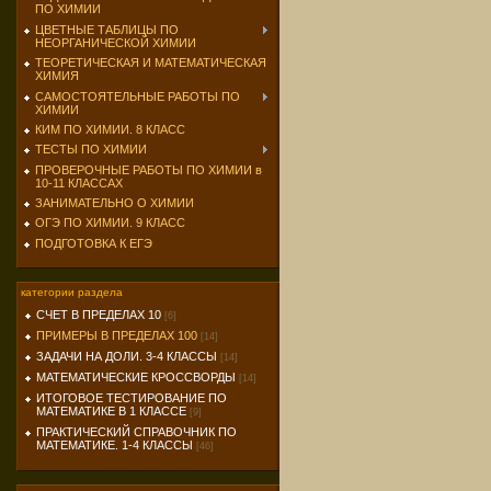
ПО ХИМИИ
ЦВЕТНЫЕ ТАБЛИЦЫ ПО
НЕОРГАНИЧЕСКОЙ ХИМИИ
ТЕОРЕТИЧЕСКАЯ И МАТЕМАТИЧЕСКАЯ
ХИМИЯ
САМОСТОЯТЕЛЬНЫЕ РАБОТЫ ПО
ХИМИИ
КИМ ПО ХИМИИ. 8 КЛАСС
ТЕСТЫ ПО ХИМИИ
ПРОВЕРОЧНЫЕ РАБОТЫ ПО ХИМИИ в
10-11 КЛАССАХ
ЗАНИМАТЕЛЬНО О ХИМИИ
ОГЭ ПО ХИМИИ. 9 КЛАСС
ПОДГОТОВКА К ЕГЭ
категории раздела
СЧЕТ В ПРЕДЕЛАХ 10
[6]
ПРИМЕРЫ В ПРЕДЕЛАХ 100
[14]
ЗАДАЧИ НА ДОЛИ. 3-4 КЛАССЫ
[14]
МАТЕМАТИЧЕСКИЕ КРОССВОРДЫ
[14]
ИТОГОВОЕ ТЕСТИРОВАНИЕ ПО
МАТЕМАТИКЕ В 1 КЛАССЕ
[9]
ПРАКТИЧЕСКИЙ СПРАВОЧНИК ПО
МАТЕМАТИКЕ. 1-4 КЛАССЫ
[46]