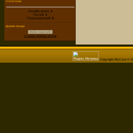
статистика
Онлайн всего:
1
Гостей:
1
Пользователей:
0
форма входа
Войти через uID
Старая форма входа
Copyright MyCorp © 2