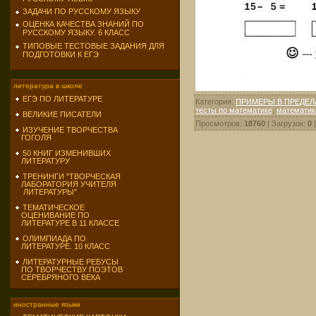
ЗАДАЧИ ПО РУССКОМУ ЯЗЫКУ
ОЦЕНКА КАЧЕСТВА ЗНАНИЙ ПО
РУССКОМУ ЯЗЫКУ. 6 КЛАСС
ТИПОВЫЕ ТЕСТОВЫЕ ЗАДАНИЯ ДЛЯ
ПОДГОТОВКИ К ЕГЭ
литература в школе
ЕГЭ ПО ЛИТЕРАТУРЕ
Категория
:
ПРИМЕРЫ В ПРЕДЕЛА
тесты по математике
,
математика
ВЕЛИКИЕ ПИСАТЕЛИ
Просмотров
:
18760
|
Загрузок
:
0
ИЗУЧЕНИЕ ТВОРЧЕСТВА
ГОГОЛЯ
50 КНИГ ИЗМЕНИВШИХ
ЛИТЕРАТУРУ
ТРЕНИНГИ "ТВОРЧЕСКАЯ
ЛАБОРАТОРИЯ УЧИТЕЛЯ
ЛИТЕРАТУРЫ"
ТЕМАТИЧЕСКОЕ
ОЦЕНИВАНИЕ ПО
ЛИТЕРАТУРЕ В 11 КЛАССЕ
ОЛИМПИАДА ПО
ЛИТЕРАТУРЕ. 10 КЛАСС
ЛИТЕРАТУРНЫЕ РЕБУСЫ
ПО ТВОРЧЕСТВУ ПОЭТОВ
СЕРЕБРЯНОГО ВЕКА
иностранные языки