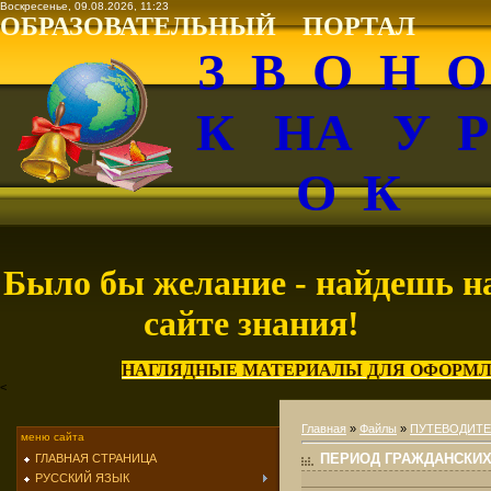
Воскресенье, 09.08.2026, 11:23
ОБРАЗОВАТЕЛЬНЫЙ ПОРТАЛ
З В О Н 
К НА У 
О К
Было бы желание - найдешь н
сайте знания!
НАГЛЯДНЫЕ МАТЕРИАЛЫ ДЛЯ ОФОРМЛ
<
Главная
»
Файлы
»
ПУТЕВОДИТЕ
меню сайта
ПЕРИОД ГРАЖДАНСКИХ
ГЛАВНАЯ СТРАНИЦА
РУССКИЙ ЯЗЫК