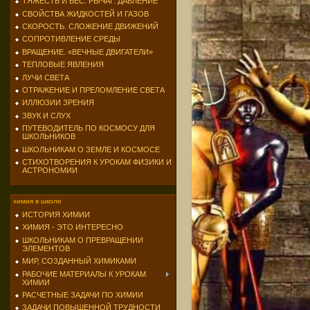
ТЯЖЕСТЬ И ВЕС. РЫЧАГ. ДАВЛЕНИЕ
СВОЙСТВА ЖИДКОСТЕЙ И ГАЗОВ
СКОРОСТЬ. СЛОЖЕНИЕ ДВИЖЕНИЙ
СОПРОТИВЛЕНИЕ СРЕДЫ
ВРАЩЕНИЕ. «ВЕЧНЫЕ ДВИГАТЕЛИ»
ТЕПЛОВЫЕ ЯВЛЕНИЯ
ЛУЧИ СВЕТА
ОТРАЖЕНИЕ И ПРЕЛОМЛЕНИЕ СВЕТА
ИЛЛЮЗИИ ЗРЕНИЯ
ЗВУК И СЛУХ
ПУТЕВОДИТЕЛЬ ПО КОСМОСУ ДЛЯ
ШКОЛЬНИКОВ
ШКОЛЬНИКАМ О ЗЕМЛЕ И КОСМОСЕ
СТИХОТВОРЕНИЯ К УРОКАМ ФИЗИКИ И
АСТРОНОМИИ
химия в школе
ИСТОРИЯ ХИМИИ
ХИМИЯ - ЭТО ИНТЕРЕСНО
ШКОЛЬНИКАМ О ПРЕВРАЩЕНИИ
ЭЛЕМЕНТОВ
МИР, СОЗДАННЫЙ ХИМИКАМИ
РАБОЧИЕ МАТЕРИАЛЫ К УРОКАМ
ХИМИИ
РАСЧЕТНЫЕ ЗАДАЧИ ПО ХИМИИ
ЗАДАЧИ ПОВЫШЕННОЙ ТРУДНОСТИ