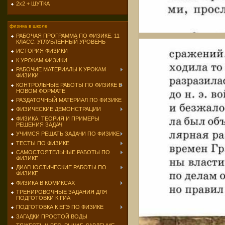
2х2 + ШУТКА
физика в школе
РАБОЧАЯ ПРОГРАММА ПО ФИЗИКЕ. 11
КЛАСС. УГЛУБЛЕННЫЙ УРОВЕНЬ
ИСТОРИЯ ФИЗИКИ
К УРОКАМ ФИЗИКИ
РАБОЧИЕ МАТЕРИАЛЫ К УРОКАМ
ФИЗИКИ
КОНТРОЛЬНЫЕ РАБОТЫ ПО ФИЗИКЕ В
НОВОМ ФОРМАТЕ
РАЗДАТОЧНЫЙ МАТЕРИАЛ ПО ФИЗИКЕ
ФИЗИЧЕСКИЕ ДЕМОНСТРАЦИИ
ФИЗИКА. ТЕОРИЯ И ПРИМЕРЫ
РЕШЕНИЯ ЗАДАЧ
УЧИМСЯ РЕШАТЬ ЗАДАЧИ ПО ФИЗИКЕ
ТЕСТЫ ПО ФИЗИКЕ
САМОСТОЯТЕЛЬНЫЕ РАБОТЫ ПО
ФИЗИКЕ
ДИАГНОСТИЧЕСКИЕ РАБОТЫ ПО
ФИЗИКЕ
ФИЗИКА В КОМИКСАХ
ТРЕНИРОВОЧНЫЕ ЗАДАНИЯ ДЛЯ
ПОДГОТОВКИ К ГИА
ПОДГОТОВКА К ЕГЭ ПО ФИЗИКЕ
ЗАГАДКИ ПРОСТОЙ ВОДЫ