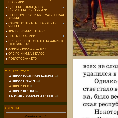
ПО ХИМИИ
ЦВЕТНЫЕ ТАБЛИЦЫ ПО
НЕОРГАНИЧЕСКОЙ ХИМИИ
ТЕОРЕТИЧЕСКАЯ И МАТЕМАТИЧЕСКАЯ
ХИМИЯ
САМОСТОЯТЕЛЬНЫЕ РАБОТЫ ПО
ХИМИИ
КИМ ПО ХИМИИ. 8 КЛАСС
ТЕСТЫ ПО ХИМИИ
ПРОВЕРОЧНЫЕ РАБОТЫ ПО ХИМИИ в
10-11 КЛАССАХ
ЗАНИМАТЕЛЬНО О ХИМИИ
ОГЭ ПО ХИМИИ. 9 КЛАСС
ПОДГОТОВКА К ЕГЭ
категории раздела
ДРЕВНЯЯ РУСЬ. РЮРИКОВИЧИ
[19]
ДРЕВНЯЯ ГРЕЦИЯ
[10]
ДРЕВНИЙ РИМ
[5]
ДРЕВНИЙ ЕГИПЕТ
[11]
ВЕЛИКИЕ СРАЖЕНИЯ И БИТВЫ
[17]
статистика
Онлайн всего:
1