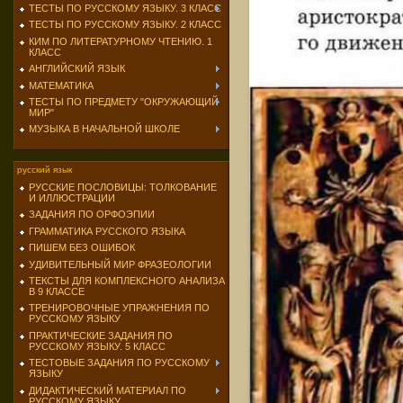
ТЕСТЫ ПО РУССКОМУ ЯЗЫКУ. 3 КЛАСС
ТЕСТЫ ПО РУССКОМУ ЯЗЫКУ. 2 КЛАСС
КИМ ПО ЛИТЕРАТУРНОМУ ЧТЕНИЮ. 1
КЛАСС
АНГЛИЙСКИЙ ЯЗЫК
МАТЕМАТИКА
ТЕСТЫ ПО ПРЕДМЕТУ "ОКРУЖАЮЩИЙ
МИР"
МУЗЫКА В НАЧАЛЬНОЙ ШКОЛЕ
русский язык
РУССКИЕ ПОСЛОВИЦЫ: ТОЛКОВАНИЕ
И ИЛЛЮСТРАЦИИ
ЗАДАНИЯ ПО ОРФОЭПИИ
ГРАММАТИКА РУССКОГО ЯЗЫКА
ПИШЕМ БЕЗ ОШИБОК
УДИВИТЕЛЬНЫЙ МИР ФРАЗЕОЛОГИИ
ТЕКСТЫ ДЛЯ КОМПЛЕКСНОГО АНАЛИЗА
В 9 КЛАССЕ
ТРЕНИРОВОЧНЫЕ УПРАЖНЕНИЯ ПО
РУССКОМУ ЯЗЫКУ
ПРАКТИЧЕСКИЕ ЗАДАНИЯ ПО
РУССКОМУ ЯЗЫКУ. 5 КЛАСС
ТЕСТОВЫЕ ЗАДАНИЯ ПО РУССКОМУ
ЯЗЫКУ
ДИДАКТИЧЕСКИЙ МАТЕРИАЛ ПО
РУССКОМУ ЯЗЫКУ