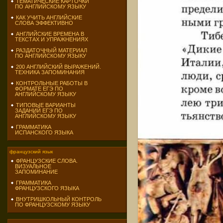
ТЕМАТИЧЕСКИЕ КАРТОЧКИ
ПО АНГЛИЙСКОМУ ЯЗЫКУ
КАК УЧИТЬ АНГЛИЙСКИЕ
СЛОВА ЭФФЕКТИВНО
АНГЛИЙСКИЕ ВРЕМЕНА В
ТЕКСТАХ И УПРАЖНЕНИЯХ
РАЗДАТОЧНЫЙ МАТЕРИАЛ
ПО АНГЛИЙСКОМУ ЯЗЫКУ
200 АНГЛИЙСКИЙ ВЫРАЖЕНИЙ.
ТЕХНИКА ЗАПОМИНАНИЯ
КОНТРОЛЬНЫЕ РАБОТЫ В
ФОРМАТЕ ЕГЭ ПО
АНГЛИЙСКОМУ ЯЗЫКУ
ТИПОВЫЕ ВАРИАНТЫ
ЗАДАНИЙ ЕГЭ ПО
АНГЛИЙСКОМУ ЯЗЫКУ
ГРАММАТИКА
ИСПАНСКОГО ЯЗЫКА
французский язык
ФРАНЦУЗСКИЕ СЛОВА.
ВИЗУАЛЬНОЕ
ЗАПОМИНАНИЕ
ГРАММАТИКА
ФРАНЦУЗСКОГО ЯЗЫКА
ВНУТРИШКОЛЬНЫЙ КОНТРОЛЬ
ПО ФРАНЦУЗСКОМУ ЯЗЫКУ