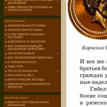
ПУТЕВОДИТЕЛЬ ПО ИСТОРИИ ДЛЯ
ШКОЛЬНИКОВ
НРАВСТВЕННОЕ ВОСПИТАНИЕ НА
УРОКАХ ИСТОРИИ
биология в школе
ЗАНИМАТЕЛЬНАЯ БОТАНИКА
ЛЮБОПЫТНАЯ БОТАНИКА
О ЧЕМ ГОВОРЯТ НАЗВАНИЯ
РАСТЕНИЙ?
АУДИОКНИГИ ПО БИОЛОГИИ
БИО-ЭНЦИКЛОПЕДИЯ ДЛЯ
ШКОЛЬНИКОВ "ЖИВОЙ МИР"
ЗООЛОГИЯ В ШКОЛЕ
БИО-ЭНЦИКЛОПЕДИЯ ЖИВОТНЫХ
К УРОКАМ БИОЛОГИИ
НАШЕ ТЕЛО
ТЕСТЫ ПО БИОЛОГИИ
ПРОГУЛКИ ПО ЛЕСУ
БИОЛОГИЧЕСКИЕ ЛЕГЕНДЫ
ЛАБОРАТОРНЫЙ ПРАКТИКУМ ПО
БИОЛОГИИ
математика в школе
РАБОТА С ТЕКСТОМ НА УРОКАХ
МАТЕМАТИКИ