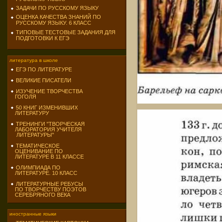
ЗАДАЧИ ПО РУССКОМУ ЯЗЫКУ
ОЦЕНКА КАЧЕСТВА ЗНАНИЙ ПО
РУССКОМУ ЯЗЫКУ. 6 КЛАСС
ТИПОВЫЕ ТЕСТОВЫЕ ЗАДАНИЯ ДЛЯ
ПОДГОТОВКИ К ЕГЭ
литература в школе
ЕГЭ ПО ЛИТЕРАТУРЕ
ВЕЛИКИЕ ПИСАТЕЛИ
ИЗУЧЕНИЕ ТВОРЧЕСТВА
ГОГОЛЯ
50 КНИГ ИЗМЕНИВШИХ
ЛИТЕРАТУРУ
ТРЕНИНГИ "ТВОРЧЕСКАЯ
ЛАБОРАТОРИЯ УЧИТЕЛЯ
ЛИТЕРАТУРЫ"
ТЕМАТИЧЕСКОЕ
ОЦЕНИВАНИЕ ПО
ЛИТЕРАТУРЕ В 11 КЛАССЕ
ОЛИМПИАДА ПО
ЛИТЕРАТУРЕ. 10 КЛАСС
ЛИТЕРАТУРНЫЕ РЕБУСЫ
ПО ТВОРЧЕСТВУ ПОЭТОВ
СЕРЕБРЯНОГО ВЕКА
иностранные языки