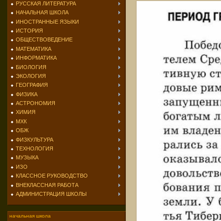
РУССКАЯ ЛИТЕРАТУРА
НАЧАЛЬНАЯ ШКОЛА
ИНОСТРАННЫЕ ЯЗЫКИ
ИСТОРИЯ
ОБЩЕСТВОВЕДЕНИЕ
МАТЕМАТИКА
ИНФОРМАТИКА
БИОЛОГИЯ
ЭКОЛОГИЯ
ГЕОГРАФИЯ
ФИЗИКА
АСТРОНОМИЯ
ХИМИЯ
МХК
ОБЖ
ФИЗКУЛЬТУРА
ТЕХНОЛОГИЯ
МУЗЫКА
ИЗО
КЛАССНОЕ РУКОВОДСТВО
ВНЕКЛАССНАЯ РАБОТА
АДМИНИСТРАЦИЯ ШКОЛЫ
начальная школа