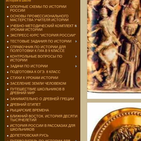
история в школе
ОПОРНЫЕ СХЕМЫ ПО ИСТОРИИ
РОССИИ
ОСНОВЫ ПРОФЕССИОНАЛЬНОГО
МАСТЕРСТВА УЧИТЕЛЯ ИСТОРИИ
УЧЕБНО-МЕТОДИЧЕСКИЙ КОМПЛЕКТ К
УРОКАМ ИСТОРИИ
ЭКСПРЕСС-КУРС "ИСТОРИЯ РОССИИ"
ТЕСТОВЫЕ ЗАДАНИЯ ПО ИСТОРИИ
СПРАВОЧНИК ПО ИСТОРИИ ДЛЯ
ПОЛГОТОВКИ К ГИА В 9 КЛАССЕ
КОНТРОЛЬНЫЕ ВОПРОСЫ ПО
ИСТОРИИ
ЗАДАЧИ ПО ИСТОРИИ
ПОДГОТОВКА К ОГЭ. 8 КЛАСС
СТИХИ К УРОКАМ ИСТОРИИ
ЗАСЕЛЕНИЕ ЗЕМЛИ ЧЕЛОВЕКОМ
ПУТЕШЕСТВИЕ ШКОЛЬНИКОВ В
ДРЕВНИЙ МИР
ЗАНИМАТЕЛЬНО О ДРЕВНЕЙ ГРЕЦИИ
ДРЕВНИЙ ЕГИПЕТ
РЫЦАРСКИЕ ВРЕМЕНА
БЛИЖНИЙ ВОСТОК. ИСТОРИЯ ДЕСЯТИ
ТЫСЯЧЕЛЕТИЙ
ИСТОРИЯ РОССИИ В РАССКАЗАХ ДЛЯ
ШКОЛЬНИКОВ
ДОПЕТРОВСКАЯ РУСЬ