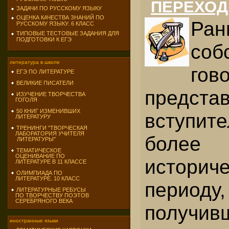
ПЕРЕХОД
ЗАДАЧИ ПО РУССКОМУ ЯЗЫКУ
ОЦЕНКА КАЧЕСТВА ЗНАНИЙ ПО
Ран
РУССКОМУ ЯЗЫКУ. 6 КЛАСС
ТИПОВЫЕ ТЕСТОВЫЕ ЗАДАНИЯ ДЛЯ
ПОДГОТОВКИ К ЕГЭ
соб
литература в школе
гов
ЕГЭ ПО ЛИТЕРАТУРЕ
ВЕЛИКИЕ ПИСАТЕЛИ
предста
ИЗУЧЕНИЕ ТВОРЧЕСТВА
ГОГОЛЯ
50 КНИГ ИЗМЕНИВШИХ
вступит
ЛИТЕРАТУРУ
ТРЕНИНГИ "ТВОРЧЕСКАЯ
ЛАБОРАТОРИЯ УЧИТЕЛЯ
более 
ЛИТЕРАТУРЫ"
ТЕМАТИЧЕСКОЕ
ОЦЕНИВАНИЕ ПО
историч
ЛИТЕРАТУРЕ В 11 КЛАССЕ
ОЛИМПИАДА ПО
ЛИТЕРАТУРЕ. 10 КЛАСС
периоду,
ЛИТЕРАТУРНЫЕ РЕБУСЫ
ПО ТВОРЧЕСТВУ ПОЭТОВ
СЕРЕБРЯНОГО ВЕКА
получив
иностранные языки