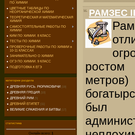
ПО ХИМИИ
ЦВЕТНЫЕ ТАБЛИЦЫ ПО
РАМЗЕС II
НЕОРГАНИЧЕСКОЙ ХИМИИ
ТЕОРЕТИЧЕСКАЯ И МАТЕМАТИЧЕСКАЯ
Ра
ХИМИЯ
САМОСТОЯТЕЛЬНЫЕ РАБОТЫ ПО
ХИМИИ
отл
КИМ ПО ХИМИИ. 8 КЛАСС
ТЕСТЫ ПО ХИМИИ
ПРОВЕРОЧНЫЕ РАБОТЫ ПО ХИМИИ в
огр
10-11 КЛАССАХ
ЗАНИМАТЕЛЬНО О ХИМИИ
ОГЭ ПО ХИМИИ. 9 КЛАСС
росто
ПОДГОТОВКА К ЕГЭ
мет
категории раздела
ДРЕВНЯЯ РУСЬ. РЮРИКОВИЧИ
[19]
богатыр
ДРЕВНЯЯ ГРЕЦИЯ
[10]
ДРЕВНИЙ РИМ
[5]
был с
ДРЕВНИЙ ЕГИПЕТ
[11]
ВЕЛИКИЕ СРАЖЕНИЯ И БИТВЫ
[17]
админи
статистика
неплохи
Онлайн всего:
1