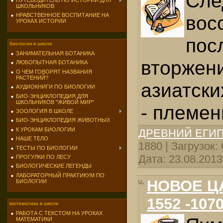
Сле
ПУТЕВОДИТЕЛЬ ПО ИСТОРИИ ДЛЯ
ШКОЛЬНИКОВ
вос
НРАВСТВЕННОЕ ВОСПИТАНИЕ НА
УРОКАХ ИСТОРИИ
пос
биология в школе
ЗАНИМАТЕЛЬНАЯ БОТАНИКА
вторжени
ЛЮБОПЫТНАЯ БОТАНИКА
О ЧЕМ ГОВОРЯТ НАЗВАНИЯ
РАСТЕНИЙ?
азиатски
АУДИОКНИГИ ПО БИОЛОГИИ
БИО-ЭНЦИКЛОПЕДИЯ ДЛЯ
ШКОЛЬНИКОВ "ЖИВОЙ МИР"
- племен
ЗООЛОГИЯ В ШКОЛЕ
БИО-ЭНЦИКЛОПЕДИЯ ЖИВОТНЫХ
К УРОКАМ БИОЛОГИИ
ДРЕВНИЙ ЕГИ
НАШЕ ТЕЛО
1880 | Загрузок:
ТЕСТЫ ПО БИОЛОГИИ
Дата:
23.08.2013
ПРОГУЛКИ ПО ЛЕСУ
БИОЛОГИЧЕСКИЕ ЛЕГЕНДЫ
ЛАБОРАТОРНЫЙ ПРАКТИКУМ ПО
НОВОЕ ЦА
БИОЛОГИИ
1552 -1070 
математика в школе
РАБОТА С ТЕКСТОМ НА УРОКАХ
МАТЕМАТИКИ