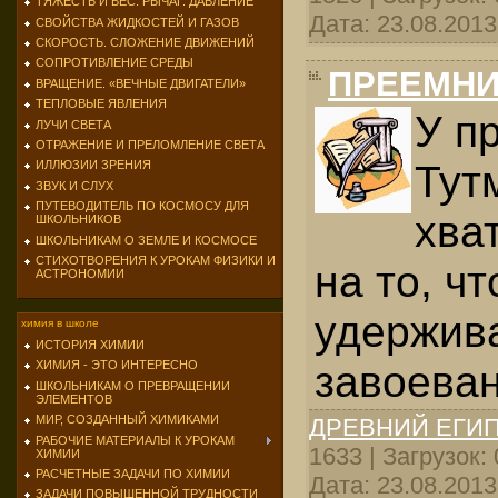
ТЯЖЕСТЬ И ВЕС. РЫЧАГ. ДАВЛЕНИЕ
Дата:
23.08.2013
СВОЙСТВА ЖИДКОСТЕЙ И ГАЗОВ
СКОРОСТЬ. СЛОЖЕНИЕ ДВИЖЕНИЙ
СОПРОТИВЛЕНИЕ СРЕДЫ
ПРЕЕМНИК
ВРАЩЕНИЕ. «ВЕЧНЫЕ ДВИГАТЕЛИ»
ТЕПЛОВЫЕ ЯВЛЕНИЯ
У п
ЛУЧИ СВЕТА
ОТРАЖЕНИЕ И ПРЕЛОМЛЕНИЕ СВЕТА
Тутм
ИЛЛЮЗИИ ЗРЕНИЯ
ЗВУК И СЛУХ
ПУТЕВОДИТЕЛЬ ПО КОСМОСУ ДЛЯ
хва
ШКОЛЬНИКОВ
ШКОЛЬНИКАМ О ЗЕМЛЕ И КОСМОСЕ
СТИХОТВОРЕНИЯ К УРОКАМ ФИЗИКИ И
на то, ч
АСТРОНОМИИ
удержив
химия в школе
ИСТОРИЯ ХИМИИ
завоеван
ХИМИЯ - ЭТО ИНТЕРЕСНО
ШКОЛЬНИКАМ О ПРЕВРАЩЕНИИ
ЭЛЕМЕНТОВ
МИР, СОЗДАННЫЙ ХИМИКАМИ
ДРЕВНИЙ ЕГИ
РАБОЧИЕ МАТЕРИАЛЫ К УРОКАМ
1633 | Загрузок:
ХИМИИ
РАСЧЕТНЫЕ ЗАДАЧИ ПО ХИМИИ
Дата:
23.08.2013
ЗАДАЧИ ПОВЫШЕННОЙ ТРУДНОСТИ