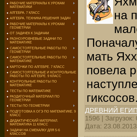
Яхм
РАБОЧИЕ МАТЕРИАЛЫ К УРОКАМ
МАТЕМАТИКИ
на 
АЛГЕБРА. 7 КЛАСС
АЛГЕБРА. ТЕХНИКА РЕШЕНИЯ ЗАДАЧ
РАБОЧИЕ МАТЕРИАЛЫ К УРОКАМ
мал
ГЕОМЕТРИИ
ОТ ЗАДАЧЕК К ЗАДАЧАМ
Поначалу
РАЗНОУРОВНЕВЫЕ ЗАДАЧИ ПО
МАТЕМАТИКЕ
САМОСТОЯТЕЛЬНЫЕ РАБОТЫ ПО
мать Яхх
ГЕОМЕТРИИ
САМОСТОЯТЕЛЬНЫЕ РАБОТЫ ПО
МАТЕМАТИКЕ
повела 
КАРТОЧКИ ПО АЛГЕБРЕ. 7 КЛАСС
САМОСТОЯТЕЛЬНЫЕ И КОНТРОЛЬНЫЕ
РАБОТЫ ПО АЛГЕБРЕ. 9 КЛАСС
наступл
КОНТРОЛЬНЫЕ РАБОТЫ ПО
МАТЕМАТИКЕ
ТЕСТЫ ПО МАТЕМАТИКЕ
гиксосов
РАЗДАТОЧНЫЙ МАТЕРИАЛ ПО
ГЕОМЕТРИИ
ТЕСТЫ ПО ГЕОМЕТРИИ
ДРЕВНИЙ ЕГИ
ПОДГОТОВКА К ОГЭ ПО МАТЕМАТИКЕ. 9
КЛАСС
1596 | Загрузок:
ДИДАКТИЧЕСКИЙ МАТЕРИАЛ.
Дата:
23.08.2013
МАТЕМАТИКА 11 КЛАСС
ЗАДАЧИ НА СМЕКАЛКУ ДЛЯ 5-6
КЛАССОВ