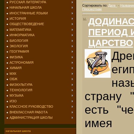
РУССКАЯ ЛИТЕРАТУРА
Сортировать по
:
Дате
·
Названи
НАЧАЛЬНАЯ ШКОЛА
Просмотрам
ИНОСТРАННЫЕ ЯЗЫКИ
ДОДИНАС
ИСТОРИЯ
ОБЩЕСТВОВЕДЕНИЕ
ПЕРИОД 
МАТЕМАТИКА
ИНФОРМАТИКА
ЦАРСТВО
БИОЛОГИЯ
ЭКОЛОГИЯ
Дре
ГЕОГРАФИЯ
ФИЗИКА
АСТРОНОМИЯ
еги
ХИМИЯ
МХК
наз
ОБЖ
ФИЗКУЛЬТУРА
ТЕХНОЛОГИЯ
страну 
МУЗЫКА
ИЗО
есть "ч
КЛАССНОЕ РУКОВОДСТВО
ВНЕКЛАССНАЯ РАБОТА
АДМИНИСТРАЦИЯ ШКОЛЫ
имея
начальная школа