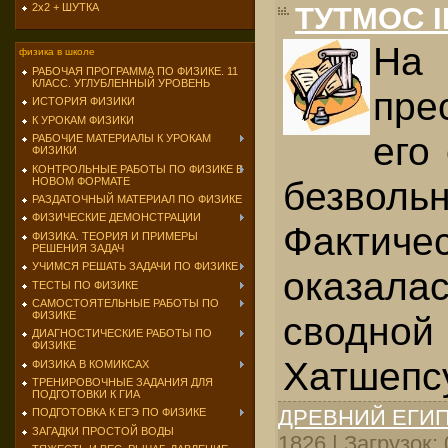
ТУТМОС II
2х2 + ШУТКА
На
физика в школе
РАБОЧАЯ ПРОГРАММА ПО ФИЗИКЕ. 11
КЛАСС. УГЛУБЛЕННЫЙ УРОВЕНЬ
пре
ИСТОРИЯ ФИЗИКИ
К УРОКАМ ФИЗИКИ
его
РАБОЧИЕ МАТЕРИАЛЫ К УРОКАМ
ФИЗИКИ
КОНТРОЛЬНЫЕ РАБОТЫ ПО ФИЗИКЕ В
безвольн
НОВОМ ФОРМАТЕ
РАЗДАТОЧНЫЙ МАТЕРИАЛ ПО ФИЗИКЕ
ФИЗИЧЕСКИЕ ДЕМОНСТРАЦИИ
Фактич
ФИЗИКА. ТЕОРИЯ И ПРИМЕРЫ
РЕШЕНИЯ ЗАДАЧ
УЧИМСЯ РЕШАТЬ ЗАДАЧИ ПО ФИЗИКЕ
оказалас
ТЕСТЫ ПО ФИЗИКЕ
САМОСТОЯТЕЛЬНЫЕ РАБОТЫ ПО
ФИЗИКЕ
сводн
ДИАГНОСТИЧЕСКИЕ РАБОТЫ ПО
ФИЗИКЕ
Хатшепсу
ФИЗИКА В КОМИКСАХ
ТРЕНИРОВОЧНЫЕ ЗАДАНИЯ ДЛЯ
ПОДГОТОВКИ К ГИА
ДРЕВНИЙ ЕГИ
ПОДГОТОВКА К ЕГЭ ПО ФИЗИКЕ
ЗАГАДКИ ПРОСТОЙ ВОДЫ
1826 | Загрузок: