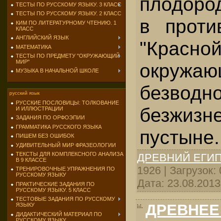
плодоро
ТЕСТЫ ПО РУССКОМУ ЯЗЫКУ. 3 КЛАСС
ТЕСТЫ ПО РУССКОМУ ЯЗЫКУ. 2 КЛАСС
в проти
КИМ ПО ЛИТЕРАТУРНОМУ ЧТЕНИЮ. 1
КЛАСС
АНГЛИЙСКИЙ ЯЗЫК
"Красн
МАТЕМАТИКА
ТЕСТЫ ПО ПРЕДМЕТУ "ОКРУЖАЮЩИЙ
МИР"
окруж
МУЗЫКА В НАЧАЛЬНОЙ ШКОЛЕ
безв
русский язык
РУССКИЕ ПОСЛОВИЦЫ: ТОЛКОВАНИЕ
безжизн
И ИЛЛЮСТРАЦИИ
ЗАДАНИЯ ПО ОРФОЭПИИ
ГРАММАТИКА РУССКОГО ЯЗЫКА
пустыне.
ПИШЕМ БЕЗ ОШИБОК
УДИВИТЕЛЬНЫЙ МИР ФРАЗЕОЛОГИИ
ТЕКСТЫ ДЛЯ КОМПЛЕКСНОГО АНАЛИЗА
ДРЕВНИЙ ЕГИ
В 9 КЛАССЕ
1926 | Загрузок:
ТРЕНИРОВОЧНЫЕ УПРАЖНЕНИЯ ПО
РУССКОМУ ЯЗЫКУ
Дата:
23.08.2013
ПРАКТИЧЕСКИЕ ЗАДАНИЯ ПО
РУССКОМУ ЯЗЫКУ. 5 КЛАСС
ТЕСТОВЫЕ ЗАДАНИЯ ПО РУССКОМУ
ДРЕВНЕЕ 
ЯЗЫКУ
ДИДАКТИЧЕСКИЙ МАТЕРИАЛ ПО
РУССКОМУ ЯЗЫКУ