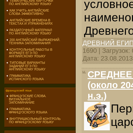
условно
ТЕМАТИЧЕСКИЕ КАРТОЧКИ
ПО АНГЛИЙСКОМУ ЯЗЫКУ
КАК УЧИТЬ АНГЛИЙСКИЕ
наимено
СЛОВА ЭФФЕКТИВНО
АНГЛИЙСКИЕ ВРЕМЕНА В
ТЕКСТАХ И УПРАЖНЕНИЯХ
Древнего
РАЗДАТОЧНЫЙ МАТЕРИАЛ
ПО АНГЛИЙСКОМУ ЯЗЫКУ
200 АНГЛИЙСКИЙ ВЫРАЖЕНИЙ.
ДРЕВНИЙ ЕГИ
ТЕХНИКА ЗАПОМИНАНИЯ
1690 | Загрузок:
КОНТРОЛЬНЫЕ РАБОТЫ В
ФОРМАТЕ ЕГЭ ПО
АНГЛИЙСКОМУ ЯЗЫКУ
Дата:
23.08.2013
ТИПОВЫЕ ВАРИАНТЫ
ЗАДАНИЙ ЕГЭ ПО
АНГЛИЙСКОМУ ЯЗЫКУ
СРЕДНЕЕ
ГРАММАТИКА
ИСПАНСКОГО ЯЗЫКА
(около 204
французский язык
н.э.)
ФРАНЦУЗСКИЕ СЛОВА.
ВИЗУАЛЬНОЕ
ЗАПОМИНАНИЕ
Пер
ГРАММАТИКА
ФРАНЦУЗСКОГО ЯЗЫКА
цар
ВНУТРИШКОЛЬНЫЙ КОНТРОЛЬ
ПО ФРАНЦУЗСКОМУ ЯЗЫКУ