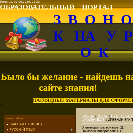
Пятница, 07.08.2026, 22:52
ОБРАЗОВАТЕЛЬНЫЙ ПОРТАЛ
З В О Н 
К НА У 
О К
Было бы желание - найдешь н
сайте знания!
НАГЛЯДНЫЕ МАТЕРИАЛЫ ДЛЯ ОФОРМЛ
<
Главная
»
Файлы
»
ПУТЕВОДИТЕ
меню сайта
ШКОЛЬНИКОВ
» ДРЕВНИЙ ЕГИ
ГЛАВНАЯ СТРАНИЦА
В категории материалов
:
11
РУССКИЙ ЯЗЫК
Показано материалов
:
1-11