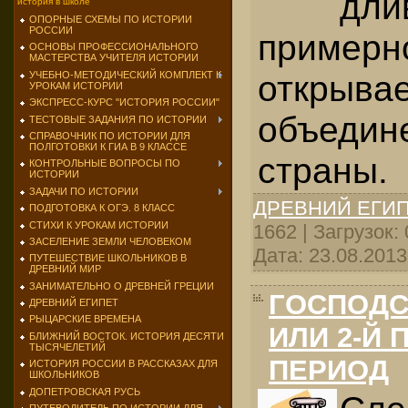
дли
история в школе
ОПОРНЫЕ СХЕМЫ ПО ИСТОРИИ
РОССИИ
примерно
ОСНОВЫ ПРОФЕССИОНАЛЬНОГО
МАСТЕРСТВА УЧИТЕЛЯ ИСТОРИИ
открыва
УЧЕБНО-МЕТОДИЧЕСКИЙ КОМПЛЕКТ К
УРОКАМ ИСТОРИИ
ЭКСПРЕСС-КУРС "ИСТОРИЯ РОССИИ"
объедин
ТЕСТОВЫЕ ЗАДАНИЯ ПО ИСТОРИИ
СПРАВОЧНИК ПО ИСТОРИИ ДЛЯ
ПОЛГОТОВКИ К ГИА В 9 КЛАССЕ
страны.
КОНТРОЛЬНЫЕ ВОПРОСЫ ПО
ИСТОРИИ
ЗАДАЧИ ПО ИСТОРИИ
ДРЕВНИЙ ЕГИ
ПОДГОТОВКА К ОГЭ. 8 КЛАСС
СТИХИ К УРОКАМ ИСТОРИИ
1662 | Загрузок:
ЗАСЕЛЕНИЕ ЗЕМЛИ ЧЕЛОВЕКОМ
Дата:
23.08.2013
ПУТЕШЕСТВИЕ ШКОЛЬНИКОВ В
ДРЕВНИЙ МИР
ЗАНИМАТЕЛЬНО О ДРЕВНЕЙ ГРЕЦИИ
ГОСПОДС
ДРЕВНИЙ ЕГИПЕТ
РЫЦАРСКИЕ ВРЕМЕНА
ИЛИ 2-Й
БЛИЖНИЙ ВОСТОК. ИСТОРИЯ ДЕСЯТИ
ТЫСЯЧЕЛЕТИЙ
ПЕРИОД
ИСТОРИЯ РОССИИ В РАССКАЗАХ ДЛЯ
ШКОЛЬНИКОВ
ДОПЕТРОВСКАЯ РУСЬ