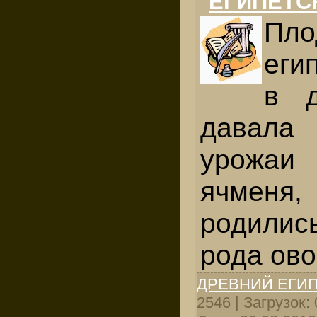
ЕГИПЕТС
Пло
еги
в д
давал
урожаи
ячмен
родили
рода ово
ДРЕВНИЙ ЕГИ
2546 | Загрузок: