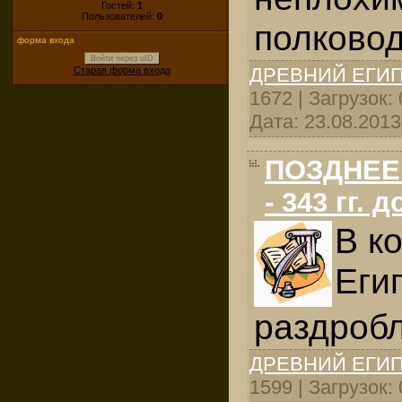
Гостей:
1
Пользователей:
0
полково
форма входа
Войти через uID
ДРЕВНИЙ ЕГИ
Старая форма входа
1672 | Загрузок:
Дата:
23.08.2013
ПОЗДНЕЕ 
- 343 гг. д
В к
Еги
раздробл
ДРЕВНИЙ ЕГИ
1599 | Загрузок: