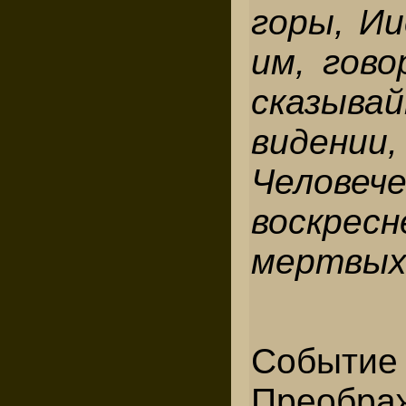
горы, Ии
им, гово
сказыв
видении
Челове
воскр
мертвых
Событие
Преобра