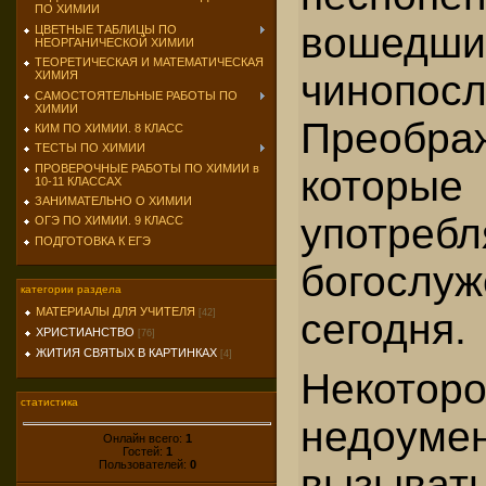
ПО ХИМИИ
воше
ЦВЕТНЫЕ ТАБЛИЦЫ ПО
НЕОРГАНИЧЕСКОЙ ХИМИИ
ТЕОРЕТИЧЕСКАЯ И МАТЕМАТИЧЕСКАЯ
чинопос
ХИМИЯ
САМОСТОЯТЕЛЬНЫЕ РАБОТЫ ПО
ХИМИИ
Преобра
КИМ ПО ХИМИИ. 8 КЛАСС
ТЕСТЫ ПО ХИМИИ
ПРОВЕРОЧНЫЕ РАБОТЫ ПО ХИМИИ в
которые
10-11 КЛАССАХ
ЗАНИМАТЕЛЬНО О ХИМИИ
употре
ОГЭ ПО ХИМИИ. 9 КЛАСС
ПОДГОТОВКА К ЕГЭ
богосл
категории раздела
МАТЕРИАЛЫ ДЛЯ УЧИТЕЛЯ
сегодня.
[42]
ХРИСТИАНСТВО
[76]
ЖИТИЯ СВЯТЫХ В КАРТИНКАХ
[4]
Некотор
статистика
недоум
Онлайн всего:
1
Гостей:
1
Пользователей:
0
вызыв