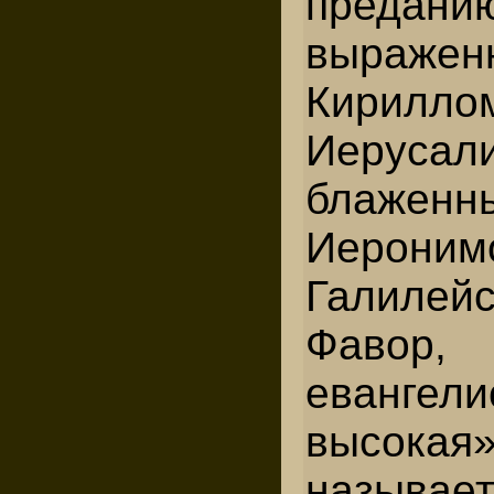
предани
выражен
Кирилло
Иеруса
блаженн
Иероним
Галиле
Фавор
евангел
высокая»
называет