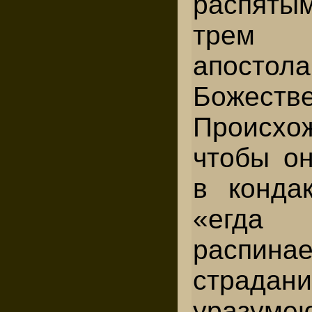
распят
трем 
апост
Божеств
Происхо
чтобы он
в кондак
«егда
распинае
страд
уразумею