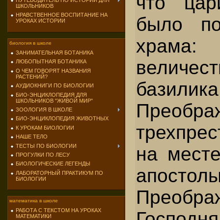
что цар
ПУТЕВОДИТЕЛЬ ПО ИСТОРИИ ДЛЯ
ШКОЛЬНИКОВ
НРАВСТВЕННОЕ ВОСПИТАНИЕ НА
было по
УРОКАХ ИСТОРИИ
храма:
биология в школе
ЗАНИМАТЕЛЬНАЯ БОТАНИКА
величест
ЛЮБОПЫТНАЯ БОТАНИКА
О ЧЕМ ГОВОРЯТ НАЗВАНИЯ
РАСТЕНИЙ?
базили
АУДИОКНИГИ ПО БИОЛОГИИ
БИО-ЭНЦИКЛОПЕДИЯ ДЛЯ
ШКОЛЬНИКОВ "ЖИВОЙ МИР"
Преоб
ЗООЛОГИЯ В ШКОЛЕ
БИО-ЭНЦИКЛОПЕДИЯ ЖИВОТНЫХ
трехпрес
К УРОКАМ БИОЛОГИИ
НАШЕ ТЕЛО
ТЕСТЫ ПО БИОЛОГИИ
на месте
ПРОГУЛКИ ПО ЛЕСУ
БИОЛОГИЧЕСКИЕ ЛЕГЕНДЫ
апосто
ЛАБОРАТОРНЫЙ ПРАКТИКУМ ПО
БИОЛОГИИ
Преобра
математика в школе
РАБОТА С ТЕКСТОМ НА УРОКАХ
Господ
МАТЕМАТИКИ