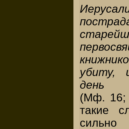
Иеруса
постр
стар
первосв
книжни
убиту,
день в
(Мф. 16;
такие с
сильно