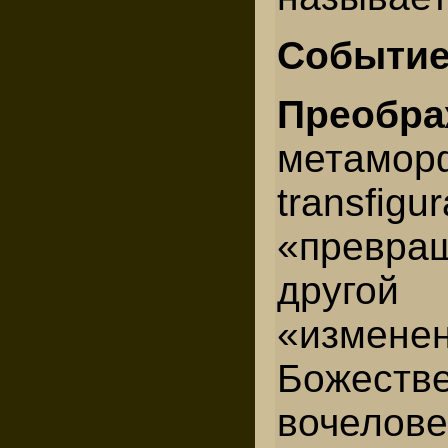
Событие
Преобр
метамо
transf
«прев
друг
«измене
Божеств
вочелове