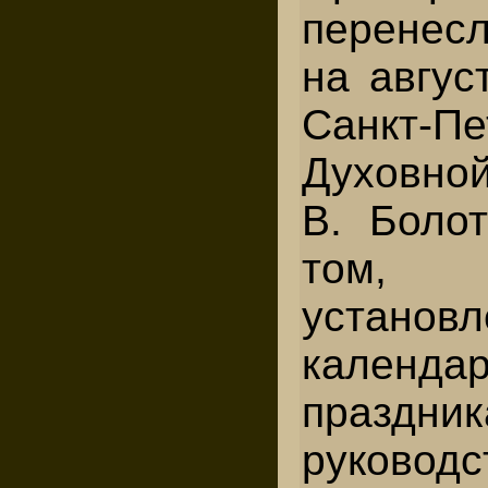
перенесл
на авгус
Санкт-Пе
Духовной
В. Болот
том,
установ
календ
праздн
руководс