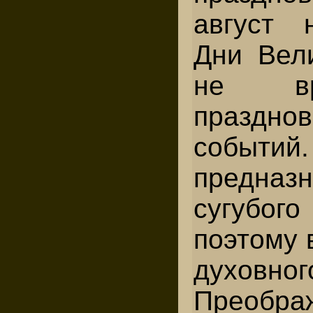
август 
Дни Вели
не в
праздно
событий.
предна
сугубог
поэтому 
духовно
Преобра