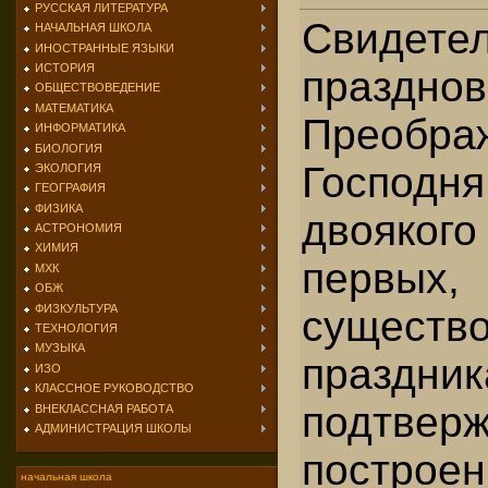
РУССКАЯ ЛИТЕРАТУРА
Свидет
НАЧАЛЬНАЯ ШКОЛА
ИНОСТРАННЫЕ ЯЗЫКИ
ИСТОРИЯ
праздно
ОБЩЕСТВОВЕДЕНИЕ
МАТЕМАТИКА
Преобра
ИНФОРМАТИКА
БИОЛОГИЯ
Господн
ЭКОЛОГИЯ
ГЕОГРАФИЯ
ФИЗИКА
двояког
АСТРОНОМИЯ
ХИМИЯ
первых,
МХК
ОБЖ
ФИЗКУЛЬТУРА
существ
ТЕХНОЛОГИЯ
МУЗЫКА
праздник
ИЗО
КЛАССНОЕ РУКОВОДСТВО
подтве
ВНЕКЛАССНАЯ РАБОТА
АДМИНИСТРАЦИЯ ШКОЛЫ
построе
начальная школа