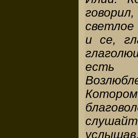
говорил
светлое
и се, гл
глагол
есть
Возлюб
Кото
благов
слуш
услыша