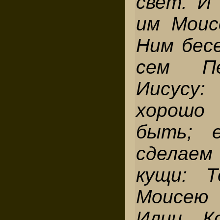
свет. И 
им Моис
Ним бес
сем Пе
Иисусу
хорошо
быть; е
сделае
кущи: Т
Моисею 
Илии. К