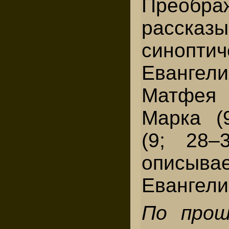
Преобра
рассказы
синоптич
Еванг
Матфея
Марка (9
(9; 28–
описы
Евангели
По прош