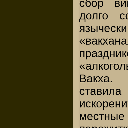
сбор ви
долго с
языческ
«вакха
праздни
«алкого
Вакха.
стави
искоре
местные