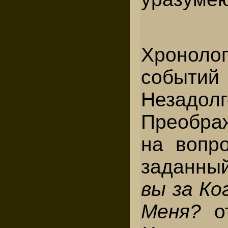
Хронол
событий
Неза
Преобр
на вопро
заданны
вы за Ко
Меня?
о