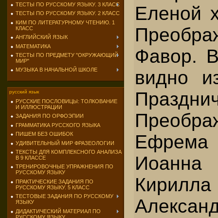
ТЕСТЫ ПО РУССКОМУ ЯЗЫКУ. 3 КЛАСС
Еленой х
ТЕСТЫ ПО РУССКОМУ ЯЗЫКУ. 2 КЛАСС
КИМ ПО ЛИТЕРАТУРНОМУ ЧТЕНИЮ. 1
Преображ
КЛАСС
АНГЛИЙСКИЙ ЯЗЫК
МАТЕМАТИКА
Фавор
. 
ТЕСТЫ ПО ПРЕДМЕТУ "ОКРУЖАЮЩИЙ
МИР"
МУЗЫКА В НАЧАЛЬНОЙ ШКОЛЕ
видно и
Праздни
русский язык
РУССКИЕ ПОСЛОВИЦЫ: ТОЛКОВАНИЕ
И ИЛЛЮСТРАЦИИ
Преобра
ЗАДАНИЯ ПО ОРФОЭПИИ
ГРАММАТИКА РУССКОГО ЯЗЫКА
ПИШЕМ БЕЗ ОШИБОК
Ефрем
УДИВИТЕЛЬНЫЙ МИР ФРАЗЕОЛОГИИ
ТЕКСТЫ ДЛЯ КОМПЛЕКСНОГО АНАЛИЗА
Иоанна 
В 9 КЛАССЕ
ТРЕНИРОВОЧНЫЕ УПРАЖНЕНИЯ ПО
РУССКОМУ ЯЗЫКУ
Кирилла
ПРАКТИЧЕСКИЕ ЗАДАНИЯ ПО
РУССКОМУ ЯЗЫКУ. 5 КЛАСС
ТЕСТОВЫЕ ЗАДАНИЯ ПО РУССКОМУ
Александ
ЯЗЫКУ
ДИДАКТИЧЕСКИЙ МАТЕРИАЛ ПО
РУССКОМУ ЯЗЫКУ