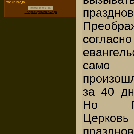
форма входа
праздно
Войти через uID
Старая форма входа
Преобра
согласно
евангель
само
произошл
за 40 дн
Но Пра
Церков
праздн