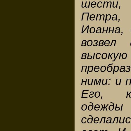
шести,
Петра,
Иоанна, 
возвел
высоку
преобр
ними: и 
Его, к
одежд
сделалис