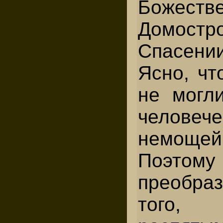
Божеств
Домостр
Спасени
Ясно, чт
не могли
человече
немощей
Поэтом
преобр
того,