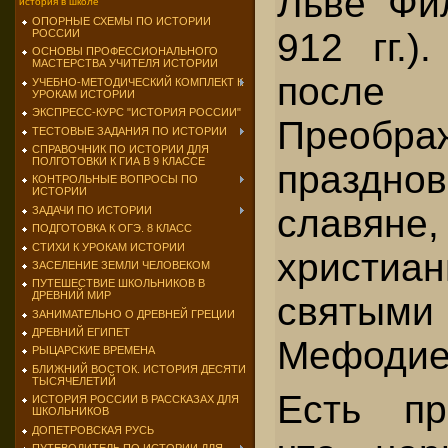
Льве Фи
история в школе
ОПОРНЫЕ СХЕМЫ ПО ИСТОРИИ
912 гг.)
РОССИИ
ОСНОВЫ ПРОФЕССИОНАЛЬНОГО
МАСТЕРСТВА УЧИТЕЛЯ ИСТОРИИ
посл
УЧЕБНО-МЕТОДИЧЕСКИЙ КОМПЛЕКТ К
УРОКАМ ИСТОРИИ
ЭКСПРЕСС-КУРС "ИСТОРИЯ РОССИИ"
Преобра
ТЕСТОВЫЕ ЗАДАНИЯ ПО ИСТОРИИ
СПРАВОЧНИК ПО ИСТОРИИ ДЛЯ
ПОЛГОТОВКИ К ГИА В 9 КЛАССЕ
празд
КОНТРОЛЬНЫЕ ВОПРОСЫ ПО
ИСТОРИИ
славяне,
ЗАДАЧИ ПО ИСТОРИИ
ПОДГОТОВКА К ОГЭ. 8 КЛАСС
СТИХИ К УРОКАМ ИСТОРИИ
христиа
ЗАСЕЛЕНИЕ ЗЕМЛИ ЧЕЛОВЕКОМ
ПУТЕШЕСТВИЕ ШКОЛЬНИКОВ В
ДРЕВНИЙ МИР
святыми
ЗАНИМАТЕЛЬНО О ДРЕВНЕЙ ГРЕЦИИ
ДРЕВНИЙ ЕГИПЕТ
Мефодие
РЫЦАРСКИЕ ВРЕМЕНА
БЛИЖНИЙ ВОСТОК. ИСТОРИЯ ДЕСЯТИ
ТЫСЯЧЕЛЕТИЙ
Есть пр
ИСТОРИЯ РОССИИ В РАССКАЗАХ ДЛЯ
ШКОЛЬНИКОВ
ДОПЕТРОВСКАЯ РУСЬ