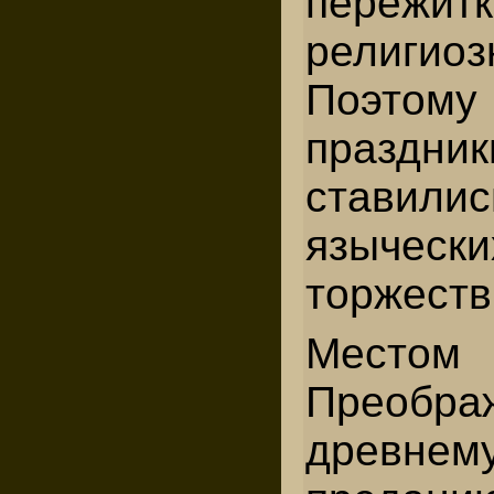
пережи
религиоз
Поэтому 
праздн
ставили
язычески
торжеств
Местом
Преобр
древнем