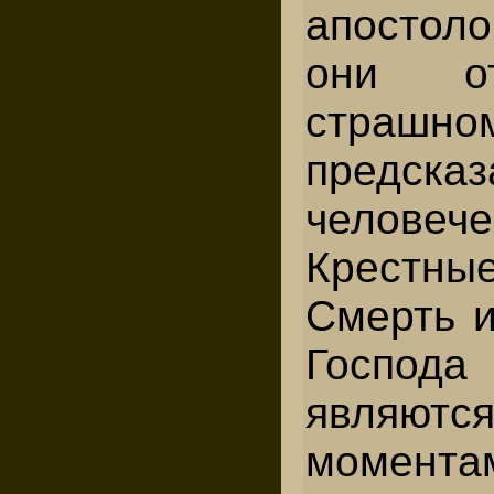
апостоло
они от
страшно
предск
челове
Крестны
Смерть и
Господа
являютс
момента