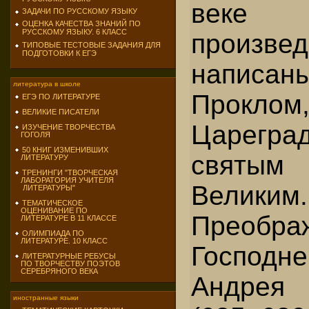
веке 
ЗАДАЧИ ПО РУССКОМУ ЯЗЫКУ
ОЦЕНКА КАЧЕСТВА ЗНАНИЙ ПО
РУССКОМУ ЯЗЫКУ. 6 КЛАСС
произв
ТИПОВЫЕ ТЕСТОВЫЕ ЗАДАНИЯ ДЛЯ
ПОДГОТОВКИ К ЕГЭ
написа
литература в школе
Проклом
ЕГЭ ПО ЛИТЕРАТУРЕ
ВЕЛИКИЕ ПИСАТЕЛИ
Царегр
ИЗУЧЕНИЕ ТВОРЧЕСТВА
ГОГОЛЯ
50 КНИГ ИЗМЕНИВШИХ
свят
ЛИТЕРАТУРУ
ТРЕНИНГИ "ТВОРЧЕСКАЯ
ЛАБОРАТОРИЯ УЧИТЕЛЯ
Великим
ЛИТЕРАТУРЫ"
ТЕМАТИЧЕСКОЕ
ОЦЕНИВАНИЕ ПО
Преобра
ЛИТЕРАТУРЕ В 11 КЛАССЕ
ОЛИМПИАДА ПО
ЛИТЕРАТУРЕ. 10 КЛАСС
Господ
ЛИТЕРАТУРНЫЕ РЕБУСЫ
ПО ТВОРЧЕСТВУ ПОЭТОВ
СЕРЕБРЯНОГО ВЕКА
Андрея
иностранные языки