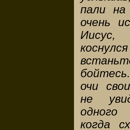
пали на
очень ис
Иисус,
коснулся
встан
бойтесь
очи свои
не уви
одного
когда с