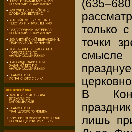
(635–680
ТЕМАТИЧЕСКИЕ КАРТОЧКИ
ПО АНГЛИЙСКОМУ ЯЗЫКУ
КАК УЧИТЬ АНГЛИЙСКИЕ
рассмат
СЛОВА ЭФФЕКТИВНО
АНГЛИЙСКИЕ ВРЕМЕНА В
ТЕКСТАХ И УПРАЖНЕНИЯХ
только с
РАЗДАТОЧНЫЙ МАТЕРИАЛ
ПО АНГЛИЙСКОМУ ЯЗЫКУ
точки зр
200 АНГЛИЙСКИЙ ВЫРАЖЕНИЙ.
ТЕХНИКА ЗАПОМИНАНИЯ
КОНТРОЛЬНЫЕ РАБОТЫ В
смысл
ФОРМАТЕ ЕГЭ ПО
АНГЛИЙСКОМУ ЯЗЫКУ
ТИПОВЫЕ ВАРИАНТЫ
празднуе
ЗАДАНИЙ ЕГЭ ПО
АНГЛИЙСКОМУ ЯЗЫКУ
ГРАММАТИКА
церковно
ИСПАНСКОГО ЯЗЫКА
В Конс
французский язык
ФРАНЦУЗСКИЕ СЛОВА.
ВИЗУАЛЬНОЕ
ЗАПОМИНАНИЕ
праздни
ГРАММАТИКА
ФРАНЦУЗСКОГО ЯЗЫКА
лишь пр
ВНУТРИШКОЛЬНЫЙ КОНТРОЛЬ
ПО ФРАНЦУЗСКОМУ ЯЗЫКУ