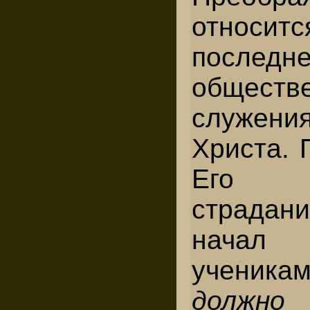
отно
послед
обществ
служен
Христа. 
Его 
страдан
начал 
ученика
должн