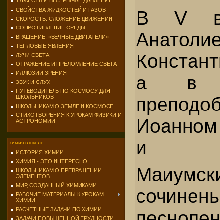
ТЯЖЕСТЬ И ВЕС. РЫЧАГ. ДАВЛЕНИЕ
СВОЙСТВА ЖИДКОСТЕЙ И ГАЗОВ
В V ве
СКОРОСТЬ. СЛОЖЕНИЕ ДВИЖЕНИЙ
СОПРОТИВЛЕНИЕ СРЕДЫ
Анатоли
ВРАЩЕНИЕ. «ВЕЧНЫЕ ДВИГАТЕЛИ»
ТЕПЛОВЫЕ ЯВЛЕНИЯ
Констант
ЛУЧИ СВЕТА
ОТРАЖЕНИЕ И ПРЕЛОМЛЕНИЕ СВЕТА
ИЛЛЮЗИИ ЗРЕНИЯ
а в V
ЗВУК И СЛУХ
ПУТЕВОДИТЕЛЬ ПО КОСМОСУ ДЛЯ
преподо
ШКОЛЬНИКОВ
ШКОЛЬНИКАМ О ЗЕМЛЕ И КОСМОСЕ
СТИХОТВОРЕНИЯ К УРОКАМ ФИЗИКИ И
Иоанном
АСТРОНОМИИ
и К
химия в школе
ИСТОРИЯ ХИМИИ
ХИМИЯ - ЭТО ИНТЕРЕСНО
Маиумск
ШКОЛЬНИКАМ О ПРЕВРАЩЕНИИ
ЭЛЕМЕНТОВ
МИР, СОЗДАННЫЙ ХИМИКАМИ
сочине
РАБОЧИЕ МАТЕРИАЛЫ К УРОКАМ
ХИМИИ
РАСЧЕТНЫЕ ЗАДАЧИ ПО ХИМИИ
песнопен
ЗАДАЧИ ПОВЫШЕННОЙ ТРУДНОСТИ