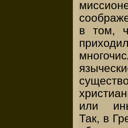
миссион
соображ
в том, ч
приходи
многочи
язычески
сущест
христиа
или ин
Так, в Г