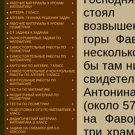
РАБОЧИЕ МАТЕРИАЛЫ К УРОКАМ
МАТЕМАТИКИ
стоял
АЛГЕБРА. 7 КЛАСС
АЛГЕБРА. ТЕХНИКА РЕШЕНИЯ ЗАДАЧ
возвыш
РАБОЧИЕ МАТЕРИАЛЫ К УРОКАМ
ГЕОМЕТРИИ
ОТ ЗАДАЧЕК К ЗАДАЧАМ
горы Фав
РАЗНОУРОВНЕВЫЕ ЗАДАЧИ ПО
МАТЕМАТИКЕ
САМОСТОЯТЕЛЬНЫЕ РАБОТЫ ПО
несколь
ГЕОМЕТРИИ
САМОСТОЯТЕЛЬНЫЕ РАБОТЫ ПО
МАТЕМАТИКЕ
бы там н
КАРТОЧКИ ПО АЛГЕБРЕ. 7 КЛАСС
САМОСТОЯТЕЛЬНЫЕ И КОНТРОЛЬНЫЕ
свидетел
РАБОТЫ ПО АЛГЕБРЕ. 9 КЛАСС
КОНТРОЛЬНЫЕ РАБОТЫ ПО
МАТЕМАТИКЕ
Антони
ТЕСТЫ ПО МАТЕМАТИКЕ
РАЗДАТОЧНЫЙ МАТЕРИАЛ ПО
ГЕОМЕТРИИ
(около 570
ТЕСТЫ ПО ГЕОМЕТРИИ
ПОДГОТОВКА К ОГЭ ПО МАТЕМАТИКЕ. 9
КЛАСС
на Фаво
ДИДАКТИЧЕСКИЙ МАТЕРИАЛ.
МАТЕМАТИКА 11 КЛАСС
три храм
ЗАДАЧИ НА СМЕКАЛКУ ДЛЯ 5-6
КЛАССОВ