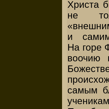
Христа б
не то
«внешни
и самим
На горе 
воочию 
Божеств
происхо
самым б
ученика