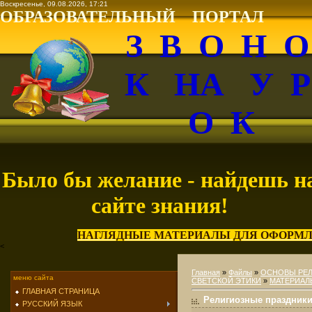
Воскресенье, 09.08.2026, 17:21
ОБРАЗОВАТЕЛЬНЫЙ ПОРТАЛ
З В О Н 
К НА У 
О К
Было бы желание - найдешь н
сайте знания!
НАГЛЯДНЫЕ МАТЕРИАЛЫ ДЛЯ ОФОРМЛ
<
Главная
»
Файлы
»
ОСНОВЫ РЕЛ
меню сайта
СВЕТСКОЙ ЭТИКИ
»
МАТЕРИАЛ
ГЛАВНАЯ СТРАНИЦА
Религиозные праздники
РУССКИЙ ЯЗЫК