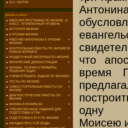
2х2 + ШУТКА
Антонин
физика в школе
обуслов
РАБОЧАЯ ПРОГРАММА ПО ФИЗИКЕ. 11
КЛАСС. УГЛУБЛЕННЫЙ УРОВЕНЬ
ИСТОРИЯ ФИЗИКИ
евангель
К УРОКАМ ФИЗИКИ
РАБОЧИЕ МАТЕРИАЛЫ К УРОКАМ
ФИЗИКИ
свидетел
КОНТРОЛЬНЫЕ РАБОТЫ ПО ФИЗИКЕ В
НОВОМ ФОРМАТЕ
что апо
РАЗДАТОЧНЫЙ МАТЕРИАЛ ПО ФИЗИКЕ
ФИЗИЧЕСКИЕ ДЕМОНСТРАЦИИ
ФИЗИКА. ТЕОРИЯ И ПРИМЕРЫ
время П
РЕШЕНИЯ ЗАДАЧ
УЧИМСЯ РЕШАТЬ ЗАДАЧИ ПО ФИЗИКЕ
предлаг
ТЕСТЫ ПО ФИЗИКЕ
САМОСТОЯТЕЛЬНЫЕ РАБОТЫ ПО
ФИЗИКЕ
построи
ДИАГНОСТИЧЕСКИЕ РАБОТЫ ПО
ФИЗИКЕ
ФИЗИКА В КОМИКСАХ
одну 
ТРЕНИРОВОЧНЫЕ ЗАДАНИЯ ДЛЯ
ПОДГОТОВКИ К ГИА
ПОДГОТОВКА К ЕГЭ ПО ФИЗИКЕ
Моисею и
ЗАГАДКИ ПРОСТОЙ ВОДЫ