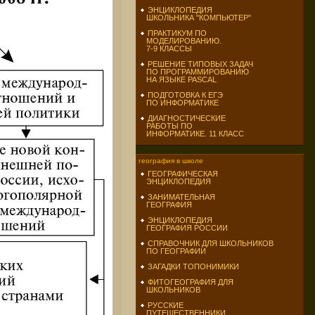
ЭНЦИКЛОПЕДИЯ
ШКОЛЬНИКА "КОМПЬЮТЕР"
ПРАКТИКУМ ПО
МОДЕЛИРОВАНИЮ.
7-9 КЛАССЫ
РЕШЕНИЕ ТИПОВЫХ ЗАДАЧ
ПО ПРОГРАММИРОВАНИЮ
НА ЯЗЫКЕ PASCAL
ПОДГОТОВКА К ЕГЭ
ПО ИНФОРМАТИКЕ
ДИАГНОСТИЧЕСКИЕ
РАБОТЫ ПО
ИНФОРМАТИКЕ. 11 КЛАСС
география в школе
ГЕОГРАФИЧЕСКАЯ
ЭНЦИКЛОПЕДИЯ
ЗАНИМАТЕЛЬНАЯ
ГЕОГРАФИЯ
ЭНЦИКЛОПЕДИЯ
ГЕОГРАФИЯ РОССИИ
СПРАВОЧНИК ДЛЯ ШКОЛЬНИКОВ
ПО ГЕОГРАФИИ
ЗАГАДКИ ТОПОНИМИКИ
ФИТОГЕОГРАФИЯ ДЛЯ
ШКОЛЬНИКОВ
РУССКИЕ
ПУТЕШЕСТВЕННИКИ