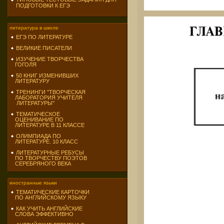
ПОДГОТОВКИ К ЕГЭ
литература в школе
ЕГЭ ПО ЛИТЕРАТУРЕ
ВЕЛИКИЕ ПИСАТЕЛИ
ИЗУЧЕНИЕ ТВОРЧЕСТВА
ГОГОЛЯ
50 КНИГ ИЗМЕНИВШИХ
ЛИТЕРАТУРУ
ТРЕНИНГИ "ТВОРЧЕСКАЯ
ЛАБОРАТОРИЯ УЧИТЕЛЯ
ЛИТЕРАТУРЫ"
ТЕМАТИЧЕСКОЕ
ОЦЕНИВАНИЕ ПО
ЛИТЕРАТУРЕ В 11 КЛАССЕ
ОЛИМПИАДА ПО
ЛИТЕРАТУРЕ. 10 КЛАСС
ЛИТЕРАТУРНЫЕ РЕБУСЫ
ПО ТВОРЧЕСТВУ ПОЭТОВ
СЕРЕБРЯНОГО ВЕКА
иностранные языки
ТЕМАТИЧЕСКИЕ КАРТОЧКИ
ПО АНГЛИЙСКОМУ ЯЗЫКУ
КАК УЧИТЬ АНГЛИЙСКИЕ
СЛОВА ЭФФЕКТИВНО