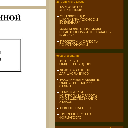
астрономия в школе
КАРТОЧКИ ПО
АСТРОНОМИИ
ЭНЦИКЛОПЕДИЯ
ШКОЛЬНИКА "КОСМОС И
ВСЕЛЕННАЯ"
ЗАДАЧИ ДЛЯ ОЛИМПИАДЫ
ПО АСТРОНОМИИ. 10-11 КЛАССЫ
КЛАССЫ"
ПРОВЕРОЧНЫЕ РАБОТЫ
ПО АСТРОНОМИИ
обществознание
ИНТЕРЕСНОЕ
ОБЩЕСТВОВЕДЕНИЕ
ЧЕЛОВЕКОВЕДЕНИЕ
ДЛЯ ШКОЛЬНИКОВ
РАБОЧИЕ МАТЕРИАЛЫ ПО
ОБЩЕСТВОЗНАНИЮ.
8 КЛАСС
ТЕМАТИЧЕСКИЕ
КОНТРОЛЬНЫЕ РАБОТЫ
ПО ОБЩЕСТВОЗНАНИЮ.
8 КЛАСС
ПОДГОТОВКА К ЕГЭ
ТИПОВЫЕ ТЕСТЫ В
ФОРМАТЕ ЕГЭ