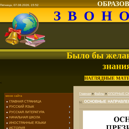
ОБРАЗО
Пятница, 07.08.2026, 15:52
З В О Н 
Было бы желан
знани
НАГЛЯДНЫЕ МАТ
<
Главная
»
Файлы
»
ОПОРНЫЕ С
меню сайта
ОСНОВНЫЕ НАПРАВЛЕНИЯ
ГЛАВНАЯ СТРАНИЦА
РУССКИЙ ЯЗЫК
РУССКАЯ ЛИТЕРАТУРА
НАЧАЛЬНАЯ ШКОЛА
ИНОСТРАННЫЕ ЯЗЫКИ
ИСТОРИЯ