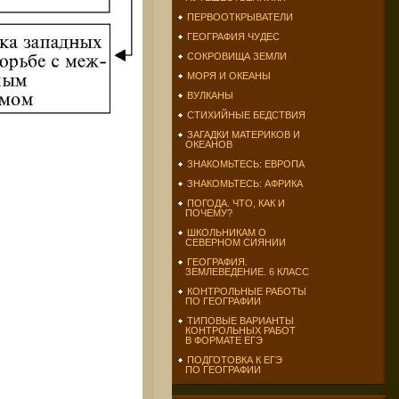
ПЕРВООТКРЫВАТЕЛИ
ГЕОГРАФИЯ ЧУДЕС
СОКРОВИЩА ЗЕМЛИ
МОРЯ И ОКЕАНЫ
ВУЛКАНЫ
СТИХИЙНЫЕ БЕДСТВИЯ
ЗАГАДКИ МАТЕРИКОВ И
ОКЕАНОВ
ЗНАКОМЬТЕСЬ: ЕВРОПА
ЗНАКОМЬТЕСЬ: АФРИКА
ПОГОДА. ЧТО, КАК И
ПОЧЕМУ?
ШКОЛЬНИКАМ О
СЕВЕРНОМ СИЯНИИ
ГЕОГРАФИЯ.
ЗЕМЛЕВЕДЕНИЕ. 6 КЛАСС
КОНТРОЛЬНЫЕ РАБОТЫ
ПО ГЕОГРАФИИ
ТИПОВЫЕ ВАРИАНТЫ
КОНТРОЛЬНЫХ РАБОТ
В ФОРМАТЕ ЕГЭ
ПОДГОТОВКА К ЕГЭ
ПО ГЕОГРАФИИ