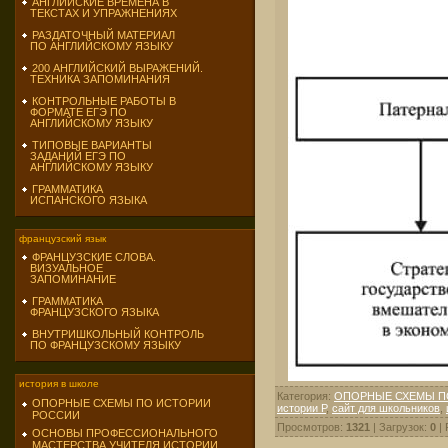
АНГЛИЙСКИЕ ВРЕМЕНА В
ТЕКСТАХ И УПРАЖНЕНИЯХ
РАЗДАТОЧНЫЙ МАТЕРИАЛ
ПО АНГЛИЙСКОМУ ЯЗЫКУ
200 АНГЛИЙСКИЙ ВЫРАЖЕНИЙ.
ТЕХНИКА ЗАПОМИНАНИЯ
КОНТРОЛЬНЫЕ РАБОТЫ В
ФОРМАТЕ ЕГЭ ПО
АНГЛИЙСКОМУ ЯЗЫКУ
ТИПОВЫЕ ВАРИАНТЫ
ЗАДАНИЙ ЕГЭ ПО
АНГЛИЙСКОМУ ЯЗЫКУ
ГРАММАТИКА
ИСПАНСКОГО ЯЗЫКА
французский язык
ФРАНЦУЗСКИЕ СЛОВА.
ВИЗУАЛЬНОЕ
ЗАПОМИНАНИЕ
ГРАММАТИКА
ФРАНЦУЗСКОГО ЯЗЫКА
ВНУТРИШКОЛЬНЫЙ КОНТРОЛЬ
ПО ФРАНЦУЗСКОМУ ЯЗЫКУ
история в школе
Категория
:
ОПОРНЫЕ СХЕМЫ П
ОПОРНЫЕ СХЕМЫ ПО ИСТОРИИ
истории Р
,
сайт для школьников
,
РОССИИ
Просмотров
:
1321
|
Загрузок
:
0
|
ОСНОВЫ ПРОФЕССИОНАЛЬНОГО
МАСТЕРСТВА УЧИТЕЛЯ ИСТОРИИ