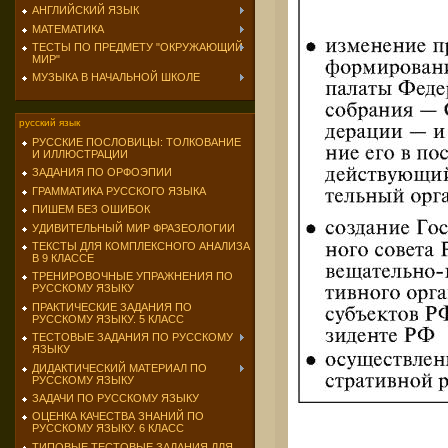
АНГЛИЙСКИЙ ЯЗЫК
МАТЕМАТИКА
ТЕСТЫ ПО ПРЕДМЕТУ "ОКРУЖАЮЩИЙ
МИР"
МУЗЫКА В НАЧАЛЬНОЙ ШКОЛЕ
русский язык
РУССКИЕ ПОСЛОВИЦЫ: ТОЛКОВАНИЕ
И ИЛЛЮСТРАЦИИ
ЗАДАНИЯ ПО ОРФОЭПИИ
ГРАММАТИКА РУССКОГО ЯЗЫКА
ПИШЕМ БЕЗ ОШИБОК
УДИВИТЕЛЬНЫЙ МИР ФРАЗЕОЛОГИИ
ТЕКСТЫ ДЛЯ КОМПЛЕКСНОГО АНАЛИЗА
В 9 КЛАССЕ
ТРЕНИРОВОЧНЫЕ УПРАЖНЕНИЯ ПО
РУССКОМУ ЯЗЫКУ
ПРАКТИЧЕСКИЕ ЗАДАНИЯ ПО
РУССКОМУ ЯЗЫКУ. 5 КЛАСС
ТЕСТОВЫЕ ЗАДАНИЯ ПО РУССКОМУ
ЯЗЫКУ
ДИДАКТИЧЕСКИЙ МАТЕРИАЛ ПО
РУССКОМУ ЯЗЫКУ
ЗАДАЧИ ПО РУССКОМУ ЯЗЫКУ
ОЦЕНКА КАЧЕСТВА ЗНАНИЙ ПО
РУССКОМУ ЯЗЫКУ. 6 КЛАСС
ТИПОВЫЕ ТЕСТОВЫЕ ЗАДАНИЯ ДЛЯ