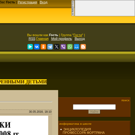
Вас
Гость
|
Регистрация
|
Вход
Вы вошли как
Гость
| Группа "
Гости
" |
RSS
Главная
|
Мой профиль
|
Выход
АРЕННЫМИ ДЕТЬМИ
поиск
30.05.2016, 18:10
информатика в школе
ЭНЦИКЛОПЕДИЯ
ПРОФЕССОРА ФОРТРАНА