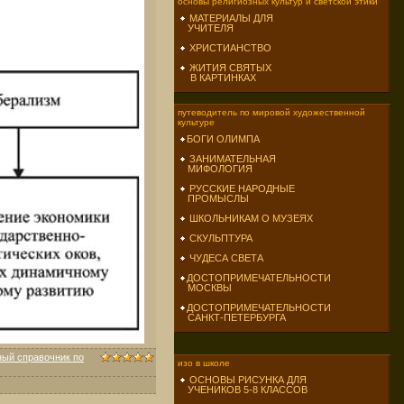
основы религиозных культур и светской этики
МАТЕРИАЛЫ ДЛЯ
УЧИТЕЛЯ
ХРИСТИАНСТВО
ЖИТИЯ СВЯТЫХ
В КАРТИНКАХ
путеводитель по мировой художественной
культуре
БОГИ ОЛИМПА
ЗАНИМАТЕЛЬНАЯ
МИФОЛОГИЯ
РУССКИЕ НАРОДНЫЕ
ПРОМЫСЛЫ
ШКОЛЬНИКАМ О МУЗЕЯХ
СКУЛЬПТУРА
ЧУДЕСА СВЕТА
ДОСТОПРИМЕЧАТЕЛЬНОСТИ
МОСКВЫ
ДОСТОПРИМЕЧАТЕЛЬНОСТИ
САНКТ-ПЕТЕРБУРГА
ный справочник по
изо в школе
ОСНОВЫ РИСУНКА ДЛЯ
УЧЕНИКОВ 5-8 КЛАССОВ