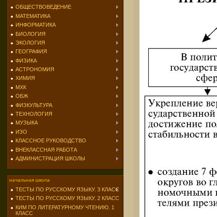
ОБЩЕСТВОВЕДЕНИЕ
МАТЕМАТИКА
ИНФОРМАТИКА
БИОЛОГИЯ
ЭКОЛОГИЯ
ГЕОГРАФИЯ
ФИЗИКА
АСТРОНОМИЯ
ХИМИЯ
МХК
ОБЖ
ФИЗКУЛЬТУРА
ТЕХНОЛОГИЯ
МУЗЫКА
ИЗО
КЛАССНОЕ РУКОВОДСТВО
ВНЕКЛАССНАЯ РАБОТА
АДМИНИСТРАЦИЯ ШКОЛЫ
начальная школа
ТЕСТЫ ПО РУССКОМУ ЯЗЫКУ. 3 КЛАСС
ТЕСТЫ ПО РУССКОМУ ЯЗЫКУ. 2 КЛАСС
КИМ ПО ЛИТЕРАТУРНОМУ ЧТЕНИЮ. 1
КЛАСС