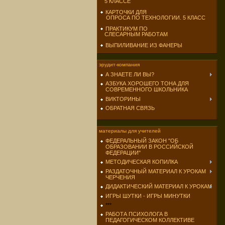
5 КЛАССЕ
КАРТОЧКИ ДЛЯ
ОПРОСА ПО ТЕХНОЛОГИИ. 5 КЛАСС
ПРАКТИКУМ ПО
СЛЕСАРНЫМ РАБОТАМ
ВЫПИЛИВАНИЕ ИЗ ФАНЕРЫ
эрудит-компания
А ЗНАЕТЕ ЛИ ВЫ?
АЗБУКА ХОРОШЕГО ТОНА ДЛЯ
СОВРЕМЕННОГО ШКОЛЬНИКА
ВИКТОРИНЫ
ОБРАТНАЯ СВЯЗЬ
материалы для учителей
ФЕДЕРАЛЬНЫЙ ЗАКОН "ОБ
ОБРАЗОВАНИИ В РОССИЙСКОЙ
ФЕДЕРАЦИИ"
МЕТОДИЧЕСКАЯ КОПИЛКА
РАЗДАТОЧНЫЙ МАТЕРИАЛ К УРОКАМ
ЧЕРЧЕНИЯ
ДИДАКТИЧЕСКИЙ МАТЕРИАЛ К УРОКАМ
ИГРЫ ШУТКИ - ИГРЫ МИНУТКИ
***
РАБОТА ПСИХОЛОГА В
ПЕДАГОГИЧЕСКОМ КОЛЛЕКТИВЕ