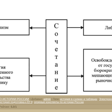
О ИСТОРИИ РОССИИ
|
Добавил
:
admin
|
Теги
:
история в схемах и таблицах
,
Электрон
история подготовка к ЕГЭ
,
опорные конспекты по истории России
Рейтинг
:
5.0
/
1