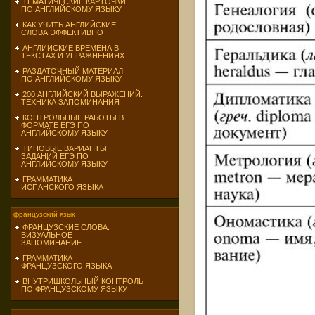
ТЕМАТИЧЕСКИЕ КАРТОЧКИ
ПО АНГЛИЙСКОМУ ЯЗЫКУ
КАК УЧИТЬ АНГЛИЙСКИЕ
СЛОВА ЭФФЕКТИВНО
АНГЛИЙСКИЕ ВРЕМЕНА В
ТЕКСТАХ И УПРАЖНЕНИЯХ
РАЗДАТОЧНЫЙ МАТЕРИАЛ
ПО АНГЛИЙСКОМУ ЯЗЫКУ
200 АНГЛИЙСКИЙ ВЫРАЖЕНИЙ.
ТЕХНИКА ЗАПОМИНАНИЯ
КОНТРОЛЬНЫЕ РАБОТЫ В
ФОРМАТЕ ЕГЭ ПО
АНГЛИЙСКОМУ ЯЗЫКУ
ТИПОВЫЕ ВАРИАНТЫ
ЗАДАНИЙ ЕГЭ ПО
АНГЛИЙСКОМУ ЯЗЫКУ
ГРАММАТИКА
ИСПАНСКОГО ЯЗЫКА
французский язык
ФРАНЦУЗСКИЕ СЛОВА.
ВИЗУАЛЬНОЕ
ЗАПОМИНАНИЕ
ГРАММАТИКА
ФРАНЦУЗСКОГО ЯЗЫКА
ВНУТРИШКОЛЬНЫЙ КОНТРОЛЬ
ПО ФРАНЦУЗСКОМУ ЯЗЫКУ