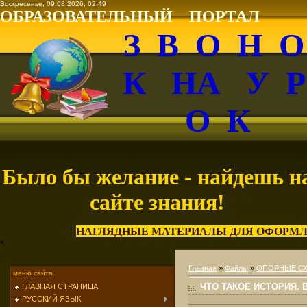
Воскресенье, 09.08.2026, 02:49
ОБРАЗОВАТЕЛЬНЫЙ ПОРТАЛ
З В О Н 
К НА У 
О К
Было бы желание - найдешь н
сайте знания!
НАГЛЯДНЫЕ МАТЕРИАЛЫ ДЛЯ ОФОРМЛ
<
Главная
»
Файлы
»
ОПОРНЫЕ С
меню сайта
ЧТО ТАКОЕ ИСТОРИЯ.
ГЛАВНАЯ СТРАНИЦА
РУССКИЙ ЯЗЫК