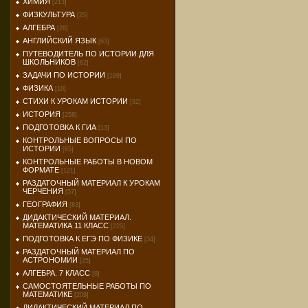
ХИМИЯ
[213]
ФИЗКУЛЬТУРА
[25]
АЛГЕБРА
[28]
АНГЛИЙСКИЙ ЯЗЫК
[63]
ПУТЕВОДИТЕЛЬ ПО ИСТОРИИ ДЛЯ
ШКОЛЬНИКОВ
[62]
ЗАДАЧИ ПО ИСТОРИИ
[199]
ФИЗИКА
[10]
СТИХИ К УРОКАМ ИСТОРИИ
[32]
ИСТОРИЯ
[258]
ПОДГОТОВКА К ГИА
[13]
КОНТРОЛЬНЫЕ ВОПРОСЫ ПО
ИСТОРИИ
[65]
КОНТРОЛЬНЫЕ РАБОТЫ В НОВОМ
ФОРМАТЕ
[121]
РАЗДАТОЧНЫЙ МАТЕРИАЛ К УРОКАМ
ЧЕРЧЕНИЯ
[57]
ГЕОГРАФИЯ
[83]
ДИДАКТИЧЕСКИЙ МАТЕРИАЛ.
МАТЕМАТИКА 11 КЛАСС
[225]
ПОДГОТОВКА К ЕГЭ ПО ФИЗИКЕ
[34]
РАЗДАТОЧНЫЙ МАТЕРИАЛ ПО
АСТРОНОМИИ
[25]
АЛГЕБРА. 7 КЛАСС
[9]
САМОСТОЯТЕЛЬНЫЕ РАБОТЫ ПО
МАТЕМАТИКЕ
[209]
ДИДАКТИЧЕСКИЙ МАТЕРИАЛ ПО