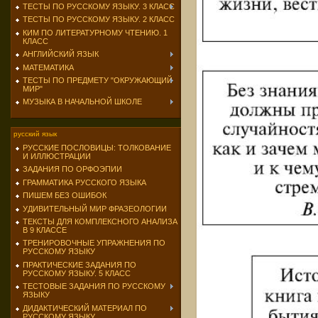
ТЕСТЫ ПО РУССКОМУ ЯЗЫКУ. 3 КЛАСС
ТЕСТЫ ПО РУССКОМУ ЯЗЫКУ. 2 КЛАСС
КИМ ПО ЛИТЕРАТУРНОМУ ЧТЕНИЮ. 1
КЛАСС
АНГЛИЙСКИЙ ЯЗЫК
МАТЕМАТИКА
ТЕСТЫ ПО ПРЕДМЕТУ "ОКРУЖАЮЩИЙ
МИР"
МУЗЫКА В НАЧАЛЬНОЙ ШКОЛЕ
русский язык
РУССКИЕ ПОСЛОВИЦЫ: ТОЛКОВАНИЕ
И ИЛЛЮСТРАЦИИ
ЗАДАНИЯ ПО ОРФОЭПИИ
ГРАММАТИКА РУССКОГО ЯЗЫКА
ПИШЕМ БЕЗ ОШИБОК
УДИВИТЕЛЬНЫЙ МИР ФРАЗЕОЛОГИИ
ТЕКСТЫ ДЛЯ КОМПЛЕКСНОГО АНАЛИЗА
В 9 КЛАССЕ
ТРЕНИРОВОЧНЫЕ УПРАЖНЕНИЯ ПО
РУССКОМУ ЯЗЫКУ
ПРАКТИЧЕСКИЕ ЗАДАНИЯ ПО
РУССКОМУ ЯЗЫКУ. 5 КЛАСС
ТЕСТОВЫЕ ЗАДАНИЯ ПО РУССКОМУ
ЯЗЫКУ
ДИДАКТИЧЕСКИЙ МАТЕРИАЛ ПО
РУССКОМУ ЯЗЫКУ