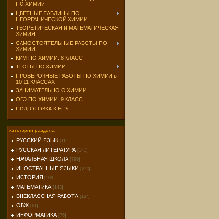
ПО ХИМИИ
ЦВЕТНЫЕ ТАБЛИЦЫ ПО
НЕОРГАНИЧЕСКОЙ ХИМИИ
ТЕОРЕТИЧЕСКАЯ И МАТЕМАТИЧЕСКАЯ
ХИМИЯ
САМОСТОЯТЕЛЬНЫЕ РАБОТЫ ПО
ХИМИИ
КИМ ПО ХИМИИ. 8 КЛАСС
ТЕСТЫ ПО ХИМИИ
ПРОВЕРОЧНЫЕ РАБОТЫ ПО ХИМИИ в
10-11 КЛАССАХ
ЗАНИМАТЕЛЬНО О ХИМИИ
ОГЭ ПО ХИМИИ. 9 КЛАСС
ПОДГОТОВКА К ЕГЭ
категории раздела
РУССКИЙ ЯЗЫК
[111]
РУССКАЯ ЛИТЕРАТУРА
[141]
НАЧАЛЬНАЯ ШКОЛА
[799]
ИНОСТРАННЫЕ ЯЗЫКИ
[223]
ИСТОРИЯ
[109]
МАТЕМАТИКА
[143]
ВНЕКЛАССНАЯ РАБОТА
[124]
ОБЖ
[61]
ИНФОРМАТИКА
[76]