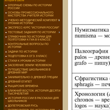
история в школе
ОПОРНЫЕ СХЕМЫ ПО ИСТОРИИ
РОССИИ
ОСНОВЫ ПРОФЕССИОНАЛЬНОГО
МАСТЕРСТВА УЧИТЕЛЯ ИСТОРИИ
УЧЕБНО-МЕТОДИЧЕСКИЙ КОМПЛЕКТ К
УРОКАМ ИСТОРИИ
ЭКСПРЕСС-КУРС "ИСТОРИЯ РОССИИ"
ТЕСТОВЫЕ ЗАДАНИЯ ПО ИСТОРИИ
СПРАВОЧНИК ПО ИСТОРИИ ДЛЯ
ПОЛГОТОВКИ К ГИА В 9 КЛАССЕ
КОНТРОЛЬНЫЕ ВОПРОСЫ ПО
ИСТОРИИ
ЗАДАЧИ ПО ИСТОРИИ
ПОДГОТОВКА К ОГЭ. 8 КЛАСС
СТИХИ К УРОКАМ ИСТОРИИ
ЗАСЕЛЕНИЕ ЗЕМЛИ ЧЕЛОВЕКОМ
ПУТЕШЕСТВИЕ ШКОЛЬНИКОВ В
ДРЕВНИЙ МИР
ЗАНИМАТЕЛЬНО О ДРЕВНЕЙ ГРЕЦИИ
ДРЕВНИЙ ЕГИПЕТ
РЫЦАРСКИЕ ВРЕМЕНА
БЛИЖНИЙ ВОСТОК. ИСТОРИЯ ДЕСЯТИ
ТЫСЯЧЕЛЕТИЙ
ИСТОРИЯ РОССИИ В РАССКАЗАХ ДЛЯ
ШКОЛЬНИКОВ
ДОПЕТРОВСКАЯ РУСЬ