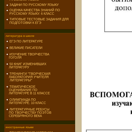
ЗАДАЧИ ПО РУССКОМУ ЯЗЫКУ
ОЦЕНКА КАЧЕСТВА ЗНАНИЙ ПО
РУССКОМУ ЯЗЫКУ. 6 КЛАСС
ТИПОВЫЕ ТЕСТОВЫЕ ЗАДАНИЯ ДЛЯ
ПОДГОТОВКИ К ЕГЭ
литература в школе
ЕГЭ ПО ЛИТЕРАТУРЕ
ВЕЛИКИЕ ПИСАТЕЛИ
ИЗУЧЕНИЕ ТВОРЧЕСТВА
ГОГОЛЯ
50 КНИГ ИЗМЕНИВШИХ
ЛИТЕРАТУРУ
ТРЕНИНГИ "ТВОРЧЕСКАЯ
ЛАБОРАТОРИЯ УЧИТЕЛЯ
ЛИТЕРАТУРЫ"
ТЕМАТИЧЕСКОЕ
ОЦЕНИВАНИЕ ПО
ЛИТЕРАТУРЕ В 11 КЛАССЕ
ОЛИМПИАДА ПО
ЛИТЕРАТУРЕ. 10 КЛАСС
ЛИТЕРАТУРНЫЕ РЕБУСЫ
ПО ТВОРЧЕСТВУ ПОЭТОВ
СЕРЕБРЯНОГО ВЕКА
иностранные языки