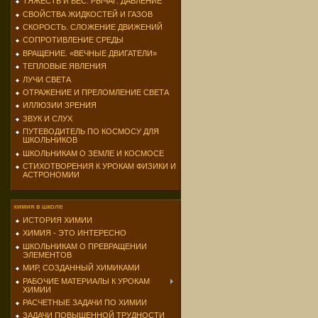
ТЯЖЕСТЬ И ВЕС. РЫЧАГ. ДАВЛЕНИЕ
СВОЙСТВА ЖИДКОСТЕЙ И ГАЗОВ
СКОРОСТЬ. СЛОЖЕНИЕ ДВИЖЕНИЙ
СОПРОТИВЛЕНИЕ СРЕДЫ
ВРАЩЕНИЕ. «ВЕЧНЫЕ ДВИГАТЕЛИ»
ТЕПЛОВЫЕ ЯВЛЕНИЯ
ЛУЧИ СВЕТА
ОТРАЖЕНИЕ И ПРЕЛОМЛЕНИЕ СВЕТА
ИЛЛЮЗИИ ЗРЕНИЯ
ЗВУК И СЛУХ
ПУТЕВОДИТЕЛЬ ПО КОСМОСУ ДЛЯ
ШКОЛЬНИКОВ
ШКОЛЬНИКАМ О ЗЕМЛЕ И КОСМОСЕ
СТИХОТВОРЕНИЯ К УРОКАМ ФИЗИКИ И
АСТРОНОМИИ
химия в школе
ИСТОРИЯ ХИМИИ
ХИМИЯ - ЭТО ИНТЕРЕСНО
ШКОЛЬНИКАМ О ПРЕВРАЩЕНИИ
ЭЛЕМЕНТОВ
МИР, СОЗДАННЫЙ ХИМИКАМИ
РАБОЧИЕ МАТЕРИАЛЫ К УРОКАМ
ХИМИИ
РАСЧЕТНЫЕ ЗАДАЧИ ПО ХИМИИ
ЗАДАЧИ ПОВЫШЕННОЙ ТРУДНОСТИ