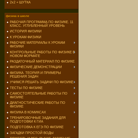
2х2 + ШУТКА
физика в школе
РАБОЧАЯ ПРОГРАММА ПО ФИЗИКЕ. 11
КЛАСС. УГЛУБЛЕННЫЙ УРОВЕНЬ
ИСТОРИЯ ФИЗИКИ
К УРОКАМ ФИЗИКИ
РАБОЧИЕ МАТЕРИАЛЫ К УРОКАМ
ФИЗИКИ
КОНТРОЛЬНЫЕ РАБОТЫ ПО ФИЗИКЕ В
НОВОМ ФОРМАТЕ
РАЗДАТОЧНЫЙ МАТЕРИАЛ ПО ФИЗИКЕ
ФИЗИЧЕСКИЕ ДЕМОНСТРАЦИИ
ФИЗИКА. ТЕОРИЯ И ПРИМЕРЫ
РЕШЕНИЯ ЗАДАЧ
УЧИМСЯ РЕШАТЬ ЗАДАЧИ ПО ФИЗИКЕ
ТЕСТЫ ПО ФИЗИКЕ
САМОСТОЯТЕЛЬНЫЕ РАБОТЫ ПО
ФИЗИКЕ
ДИАГНОСТИЧЕСКИЕ РАБОТЫ ПО
ФИЗИКЕ
ФИЗИКА В КОМИКСАХ
ТРЕНИРОВОЧНЫЕ ЗАДАНИЯ ДЛЯ
ПОДГОТОВКИ К ГИА
ПОДГОТОВКА К ЕГЭ ПО ФИЗИКЕ
ЗАГАДКИ ПРОСТОЙ ВОДЫ