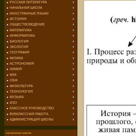
РУССКАЯ ЛИТЕРАТУРА
НАЧАЛЬНАЯ ШКОЛА
ИНОСТРАННЫЕ ЯЗЫКИ
ИСТОРИЯ
ОБЩЕСТВОВЕДЕНИЕ
МАТЕМАТИКА
ИНФОРМАТИКА
БИОЛОГИЯ
ЭКОЛОГИЯ
ГЕОГРАФИЯ
ФИЗИКА
АСТРОНОМИЯ
ХИМИЯ
МХК
ОБЖ
ФИЗКУЛЬТУРА
ТЕХНОЛОГИЯ
МУЗЫКА
ИЗО
КЛАССНОЕ РУКОВОДСТВО
ВНЕКЛАССНАЯ РАБОТА
АДМИНИСТРАЦИЯ ШКОЛЫ
начальная школа