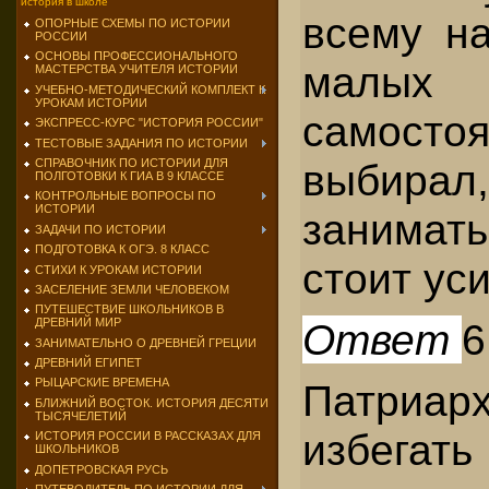
история в школе
всему на
ОПОРНЫЕ СХЕМЫ ПО ИСТОРИИ
РОССИИ
ОСНОВЫ ПРОФЕССИОНАЛЬНОГО
мал
МАСТЕРСТВА УЧИТЕЛЯ ИСТОРИИ
УЧЕБНО-МЕТОДИЧЕСКИЙ КОМПЛЕКТ К
УРОКАМ ИСТОРИИ
самостоя
ЭКСПРЕСС-КУРС "ИСТОРИЯ РОССИИ"
ТЕСТОВЫЕ ЗАДАНИЯ ПО ИСТОРИИ
СПРАВОЧНИК ПО ИСТОРИИ ДЛЯ
выбира
ПОЛГОТОВКИ К ГИА В 9 КЛАССЕ
КОНТРОЛЬНЫЕ ВОПРОСЫ ПО
ИСТОРИИ
занимать
ЗАДАЧИ ПО ИСТОРИИ
ПОДГОТОВКА К ОГЭ. 8 КЛАСС
стоит ус
СТИХИ К УРОКАМ ИСТОРИИ
ЗАСЕЛЕНИЕ ЗЕМЛИ ЧЕЛОВЕКОМ
ПУТЕШЕСТВИЕ ШКОЛЬНИКОВ В
Ответ
6
ДРЕВНИЙ МИР
ЗАНИМАТЕЛЬНО О ДРЕВНЕЙ ГРЕЦИИ
ДРЕВНИЙ ЕГИПЕТ
РЫЦАРСКИЕ ВРЕМЕНА
Патриа
БЛИЖНИЙ ВОСТОК. ИСТОРИЯ ДЕСЯТИ
ТЫСЯЧЕЛЕТИЙ
избега
ИСТОРИЯ РОССИИ В РАССКАЗАХ ДЛЯ
ШКОЛЬНИКОВ
ДОПЕТРОВСКАЯ РУСЬ