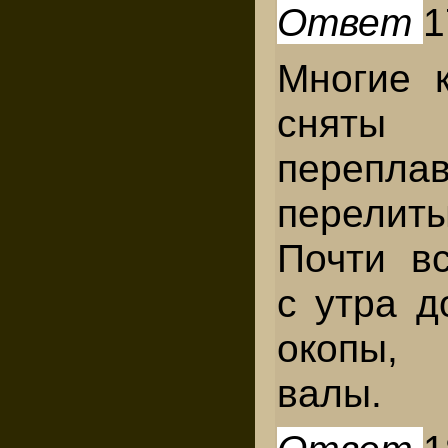
Ответ
1
Многие 
сняты 
переп
перели
Почти в
с утра д
окопы,
валы.