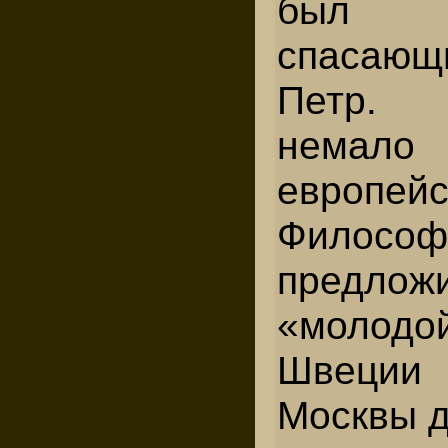
был и
спасающ
Петр. 
немало
европей
Филос
предло
«моло
Швеции 
Москвы д