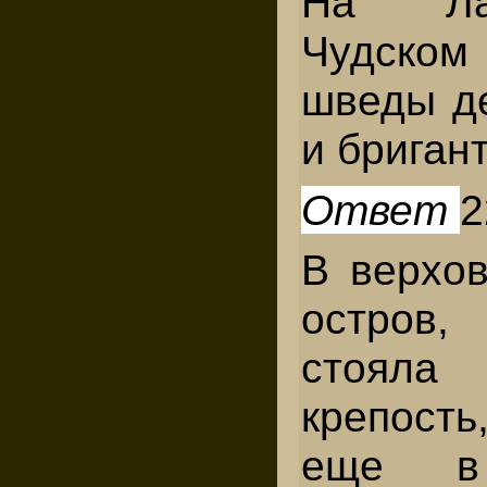
На Ла
Чудском
шведы д
и бриган
Ответ
2
В верхо
остров
стояла
крепость
еще в