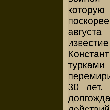
которую
поскор
авгус
изве
Констант
туркам
перемир
30 лет.
долгожд
действий