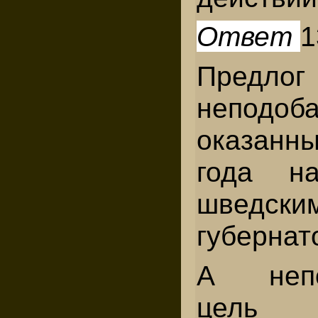
Ответ
1
Пре
неподоб
оказанн
года н
шведск
губернат
А непо
цель