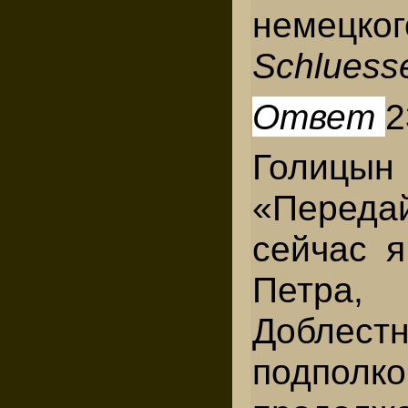
немец
Schluess
Ответ
2
Голицы
«Переда
сейчас я
Петра
Доблест
подполко