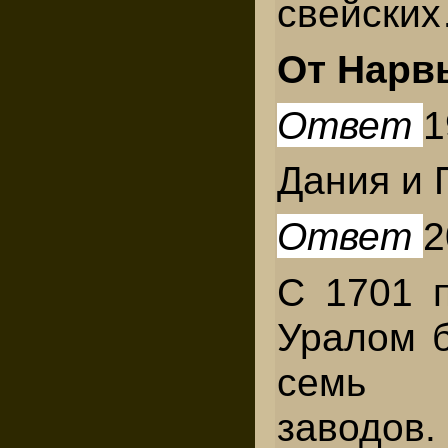
свейски
От Нарв
Ответ
1
Дания и 
Ответ
2
С 1701 п
Уралом 
семь 
заво