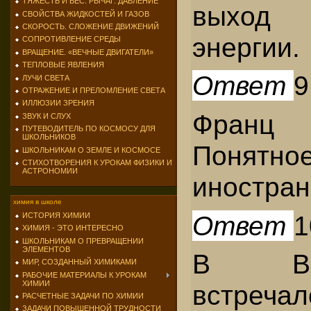
ТЯЖЕСТЬ И ВЕС. РЫЧАГ. ДАВЛЕНИЕ
выход 
СВОЙСТВА ЖИДКОСТЕЙ И ГАЗОВ
СКОРОСТЬ. СЛОЖЕНИЕ ДВИЖЕНИЙ
энергии.
СОПРОТИВЛЕНИЕ СРЕДЫ
ВРАЩЕНИЕ. «ВЕЧНЫЕ ДВИГАТЕЛИ»
ТЕПЛОВЫЕ ЯВЛЕНИЯ
Ответ
9
ЛУЧИ СВЕТА
ОТРАЖЕНИЕ И ПРЕЛОМЛЕНИЕ СВЕТА
ИЛЛЮЗИИ ЗРЕНИЯ
Франц
ЗВУК И СЛУХ
ПУТЕВОДИТЕЛЬ ПО КОСМОСУ ДЛЯ
ШКОЛЬНИКОВ
Понят
ШКОЛЬНИКАМ О ЗЕМЛЕ И КОСМОСЕ
СТИХОТВОРЕНИЯ К УРОКАМ ФИЗИКИ И
АСТРОНОМИИ
иностран
химия в школе
Ответ
1
ИСТОРИЯ ХИМИИ
ХИМИЯ - ЭТО ИНТЕРЕСНО
ШКОЛЬНИКАМ О ПРЕВРАЩЕНИИ
ЭЛЕМЕНТОВ
В Ве
МИР, СОЗДАННЫЙ ХИМИКАМИ
РАБОЧИЕ МАТЕРИАЛЫ К УРОКАМ
ХИМИИ
встр
РАСЧЕТНЫЕ ЗАДАЧИ ПО ХИМИИ
ЗАДАЧИ ПОВЫШЕННОЙ ТРУДНОСТИ