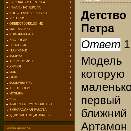
РУССКАЯ ЛИТЕРАТУРА
НАЧАЛЬНАЯ ШКОЛА
Детств
ИНОСТРАННЫЕ ЯЗЫКИ
ИСТОРИЯ
Петра
ОБЩЕСТВОВЕДЕНИЕ
МАТЕМАТИКА
ИНФОРМАТИКА
Ответ
1
БИОЛОГИЯ
ЭКОЛОГИЯ
ГЕОГРАФИЯ
ФИЗИКА
Модел
АСТРОНОМИЯ
ХИМИЯ
котору
МХК
ОБЖ
маленьк
ФИЗКУЛЬТУРА
ТЕХНОЛОГИЯ
МУЗЫКА
первый
ИЗО
КЛАССНОЕ РУКОВОДСТВО
ближн
ВНЕКЛАССНАЯ РАБОТА
АДМИНИСТРАЦИЯ ШКОЛЫ
Артамон 
начальная школа