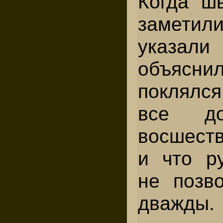
Когда ш
заметили
указали
объясни
поклял
все до
восшеств
и что р
не позво
дважды.