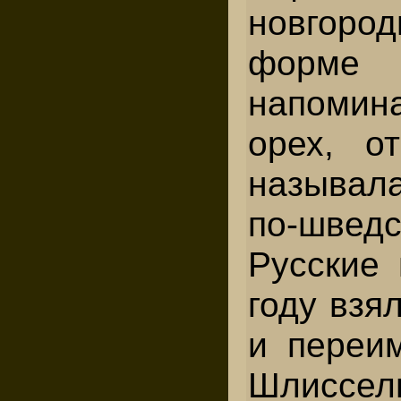
новгор
форм
напоми
орех, от
называл
по-швед
Русские 
году взя
и переи
Шлиссе