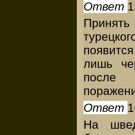
Ответ
1
Принят
турецког
появит
лишь че
после
поражени
Ответ
1
На шве