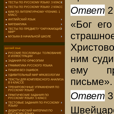
ТЕСТЫ ПО РУССКОМУ ЯЗЫКУ. 3 КЛАСС
Ответ
2
ТЕСТЫ ПО РУССКОМУ ЯЗЫКУ. 2 КЛАСС
КИМ ПО ЛИТЕРАТУРНОМУ ЧТЕНИЮ. 1
КЛАСС
АНГЛИЙСКИЙ ЯЗЫК
«Бог его
МАТЕМАТИКА
ТЕСТЫ ПО ПРЕДМЕТУ "ОКРУЖАЮЩИЙ
страшно
МИР"
МУЗЫКА В НАЧАЛЬНОЙ ШКОЛЕ
Христов
русский язык
РУССКИЕ ПОСЛОВИЦЫ: ТОЛКОВАНИЕ
ним суди
И ИЛЛЮСТРАЦИИ
ЗАДАНИЯ ПО ОРФОЭПИИ
ГРАММАТИКА РУССКОГО ЯЗЫКА
ему п
ПИШЕМ БЕЗ ОШИБОК
УДИВИТЕЛЬНЫЙ МИР ФРАЗЕОЛОГИИ
письме».
ТЕКСТЫ ДЛЯ КОМПЛЕКСНОГО АНАЛИЗА
В 9 КЛАССЕ
ТРЕНИРОВОЧНЫЕ УПРАЖНЕНИЯ ПО
РУССКОМУ ЯЗЫКУ
Ответ
3
ПРАКТИЧЕСКИЕ ЗАДАНИЯ ПО
РУССКОМУ ЯЗЫКУ. 5 КЛАСС
ТЕСТОВЫЕ ЗАДАНИЯ ПО РУССКОМУ
ЯЗЫКУ
Швейцар
ДИДАКТИЧЕСКИЙ МАТЕРИАЛ ПО
РУССКОМУ ЯЗЫКУ