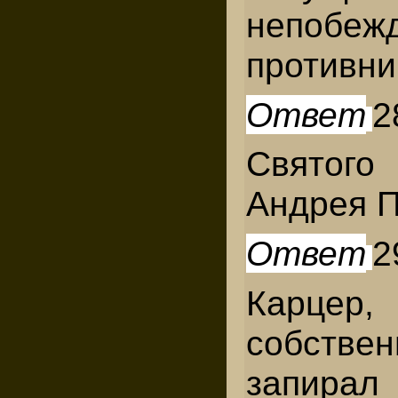
непобеж
противни
Ответ
2
Святог
Андрея П
Ответ
2
Карцер
собствен
запирал