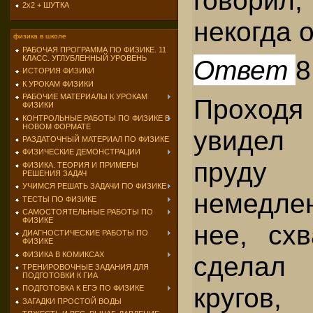
2х2 + ШУТКА
некогда 
физика в школе
РАБОЧАЯ ПРОГРАММА ПО ФИЗИКЕ. 11
КЛАСС. УГЛУБЛЕННЫЙ УРОВЕНЬ
Ответ
8
ИСТОРИЯ ФИЗИКИ
К УРОКАМ ФИЗИКИ
РАБОЧИЕ МАТЕРИАЛЫ К УРОКАМ
Проходя 
ФИЗИКИ
КОНТРОЛЬНЫЕ РАБОТЫ ПО ФИЗИКЕ В
НОВОМ ФОРМАТЕ
увидел
РАЗДАТОЧНЫЙ МАТЕРИАЛ ПО ФИЗИКЕ
ФИЗИЧЕСКИЕ ДЕМОНСТРАЦИИ
пруд
ФИЗИКА. ТЕОРИЯ И ПРИМЕРЫ
РЕШЕНИЯ ЗАДАЧ
УЧИМСЯ РЕШАТЬ ЗАДАЧИ ПО ФИЗИКЕ
немедле
ТЕСТЫ ПО ФИЗИКЕ
САМОСТОЯТЕЛЬНЫЕ РАБОТЫ ПО
ФИЗИКЕ
нее, сх
ДИАГНОСТИЧЕСКИЕ РАБОТЫ ПО
ФИЗИКЕ
ФИЗИКА В КОМИКСАХ
сделал
ТРЕНИРОВОЧНЫЕ ЗАДАНИЯ ДЛЯ
ПОДГОТОВКИ К ГИА
кругов
ПОДГОТОВКА К ЕГЭ ПО ФИЗИКЕ
ЗАГАДКИ ПРОСТОЙ ВОДЫ