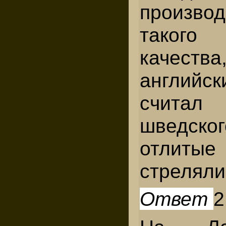
произв
таког
качес
английс
считал
шведско
отлиты
стреляли
Ответ
2