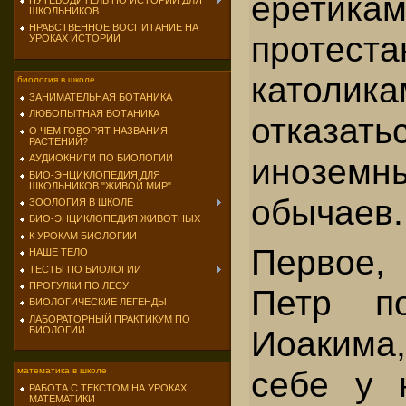
ерет
ПУТЕВОДИТЕЛЬ ПО ИСТОРИИ ДЛЯ
ШКОЛЬНИКОВ
НРАВСТВЕННОЕ ВОСПИТАНИЕ НА
проте
УРОКАХ ИСТОРИИ
катол
биология в школе
ЗАНИМАТЕЛЬНАЯ БОТАНИКА
ЛЮБОПЫТНАЯ БОТАНИКА
отказ
О ЧЕМ ГОВОРЯТ НАЗВАНИЯ
РАСТЕНИЙ?
инозем
АУДИОКНИГИ ПО БИОЛОГИИ
БИО-ЭНЦИКЛОПЕДИЯ ДЛЯ
ШКОЛЬНИКОВ "ЖИВОЙ МИР"
обычаев.
ЗООЛОГИЯ В ШКОЛЕ
БИО-ЭНЦИКЛОПЕДИЯ ЖИВОТНЫХ
К УРОКАМ БИОЛОГИИ
Первое
НАШЕ ТЕЛО
ТЕСТЫ ПО БИОЛОГИИ
ПРОГУЛКИ ПО ЛЕСУ
Петр п
БИОЛОГИЧЕСКИЕ ЛЕГЕНДЫ
ЛАБОРАТОРНЫЙ ПРАКТИКУМ ПО
Иоаким
БИОЛОГИИ
себе у 
математика в школе
РАБОТА С ТЕКСТОМ НА УРОКАХ
МАТЕМАТИКИ