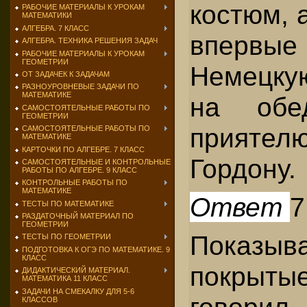
костюм, 
РАБОЧИЕ МАТЕРИАЛЫ К УРОКАМ
МАТЕМАТИКИ
АЛГЕБРА. 7 КЛАСС
впервые
АЛГЕБРА. ТЕХНИКА РЕШЕНИЯ ЗАДАЧ
РАБОЧИЕ МАТЕРИАЛЫ К УРОКАМ
ГЕОМЕТРИИ
Немецк
ОТ ЗАДАЧЕК К ЗАДАЧАМ
РАЗНОУРОВНЕВЫЕ ЗАДАЧИ ПО
МАТЕМАТИКЕ
на обе
САМОСТОЯТЕЛЬНЫЕ РАБОТЫ ПО
ГЕОМЕТРИИ
прияте
САМОСТОЯТЕЛЬНЫЕ РАБОТЫ ПО
МАТЕМАТИКЕ
КАРТОЧКИ ПО АЛГЕБРЕ. 7 КЛАСС
Гордону.
САМОСТОЯТЕЛЬНЫЕ И КОНТРОЛЬНЫЕ
РАБОТЫ ПО АЛГЕБРЕ. 9 КЛАСС
КОНТРОЛЬНЫЕ РАБОТЫ ПО
МАТЕМАТИКЕ
Ответ
7
ТЕСТЫ ПО МАТЕМАТИКЕ
РАЗДАТОЧНЫЙ МАТЕРИАЛ ПО
ГЕОМЕТРИИ
Показыв
ТЕСТЫ ПО ГЕОМЕТРИИ
ПОДГОТОВКА К ОГЭ ПО МАТЕМАТИКЕ. 9
КЛАСС
покрыты
ДИДАКТИЧЕСКИЙ МАТЕРИАЛ.
МАТЕМАТИКА 11 КЛАСС
ЗАДАЧИ НА СМЕКАЛКУ ДЛЯ 5-6
говори
КЛАССОВ