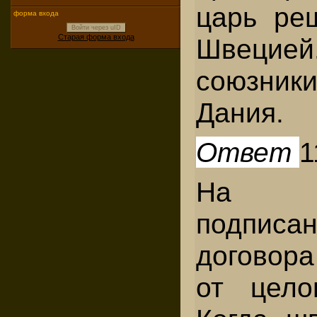
царь ре
форма входа
Войти через uID
Старая форма входа
Швецие
союзник
Дания.
Ответ
1
На ц
подпис
договора
от цело