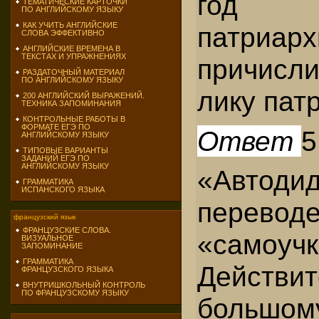
год г
ТЕМАТИЧЕСКИЕ КАРТОЧКИ
ПО АНГЛИЙСКОМУ ЯЗЫКУ
КАК УЧИТЬ АНГЛИЙСКИЕ
патри
СЛОВА ЭФФЕКТИВНО
АНГЛИЙСКИЕ ВРЕМЕНА В
ТЕКСТАХ И УПРАЖНЕНИЯХ
причисл
РАЗДАТОЧНЫЙ МАТЕРИАЛ
ПО АНГЛИЙСКОМУ ЯЗЫКУ
лику пат
200 АНГЛИЙСКИЙ ВЫРАЖЕНИЙ.
ТЕХНИКА ЗАПОМИНАНИЯ
КОНТРОЛЬНЫЕ РАБОТЫ В
ФОРМАТЕ ЕГЭ ПО
Ответ
5
АНГЛИЙСКОМУ ЯЗЫКУ
ТИПОВЫЕ ВАРИАНТЫ
ЗАДАНИЙ ЕГЭ ПО
АНГЛИЙСКОМУ ЯЗЫКУ
«Автод
ГРАММАТИКА
ИСПАНСКОГО ЯЗЫКА
переводе
французский язык
ФРАНЦУЗСКИЕ СЛОВА.
«самоучк
ВИЗУАЛЬНОЕ
ЗАПОМИНАНИЕ
ГРАММАТИКА
Действ
ФРАНЦУЗСКОГО ЯЗЫКА
ВНУТРИШКОЛЬНЫЙ КОНТРОЛЬ
ПО ФРАНЦУЗСКОМУ ЯЗЫКУ
большом