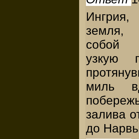
Ингрия,
земля, 
собой 
узкую 
протяну
миль в
побере
залива о
до Нарвы