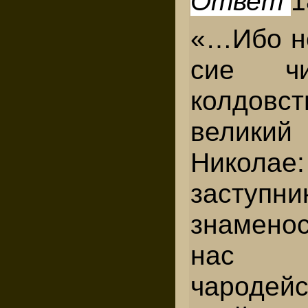
Ответ
1
«…Ибо н
сие чи
колдовст
велики
Никола
заступн
знамено
нас 
чародейс