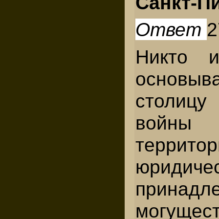
Санкт-П
Ответ
2
Никто 
основ
столицу
войны
террито
юридиче
принадл
могуще