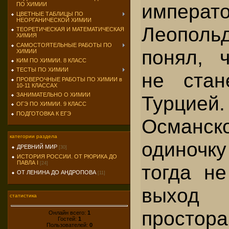
императ
ПО ХИМИИ
ЦВЕТНЫЕ ТАБЛИЦЫ ПО
НЕОРГАНИЧЕСКОЙ ХИМИИ
Леопол
ТЕОРЕТИЧЕСКАЯ И МАТЕМАТИЧЕСКАЯ
ХИМИЯ
САМОСТОЯТЕЛЬНЫЕ РАБОТЫ ПО
понял, 
ХИМИИ
КИМ ПО ХИМИИ. 8 КЛАСС
ТЕСТЫ ПО ХИМИИ
не стан
ПРОВЕРОЧНЫЕ РАБОТЫ ПО ХИМИИ в
10-11 КЛАССАХ
ЗАНИМАТЕЛЬНО О ХИМИИ
Турцией
ОГЭ ПО ХИМИИ. 9 КЛАСС
ПОДГОТОВКА К ЕГЭ
Османск
категории раздела
одиночк
ДРЕВНИЙ МИР
[30]
ИСТОРИЯ РОССИИ. ОТ РЮРИКА ДО
ПАВЛА I
[24]
тогда не
ОТ ЛЕНИНА ДО АНДРОПОВА
[11]
выход
статистика
просто
Онлайн всего:
1
Гостей:
1
Пользователей:
0