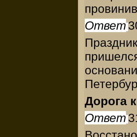
провинив
Ответ
3
Празд
пришел
основа
Петербур
Дорога к
Ответ
3
Восста