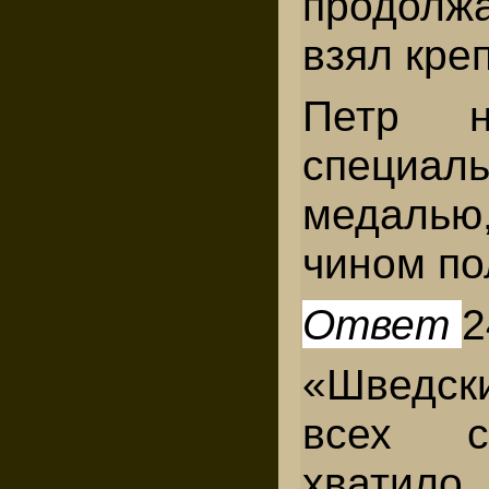
продол
взял кре
Петр н
специал
медалью
чином по
Ответ
2
«Шведск
всех с
хватило.