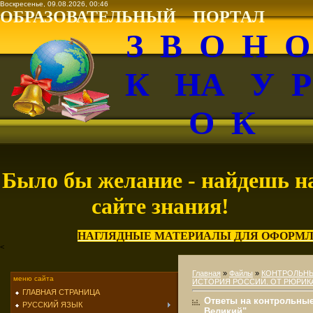
Воскресенье, 09.08.2026, 00:46
ОБРАЗОВАТЕЛЬНЫЙ ПОРТАЛ
З В О Н 
К НА У 
О К
Было бы желание - найдешь н
сайте знания!
НАГЛЯДНЫЕ МАТЕРИАЛЫ ДЛЯ ОФОРМЛ
<
Главная
»
Файлы
»
КОНТРОЛЬН
меню сайта
ИСТОРИЯ РОССИИ. ОТ РЮРИКА
ГЛАВНАЯ СТРАНИЦА
Ответы на контрольные
РУССКИЙ ЯЗЫК
Великий"