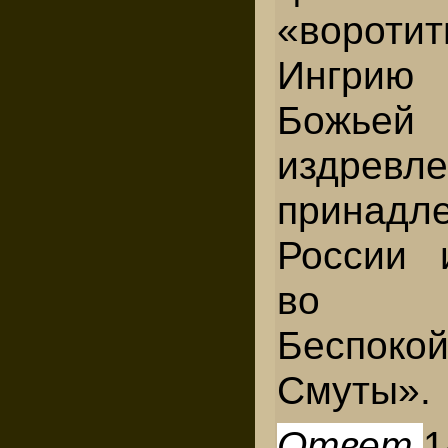
«ворот
Ингрию
Божье
издревле
принадл
России 
во 
Беспо
Смуты».
Ответ
1