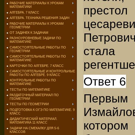
РАБОЧИЕ МАТЕРИАЛЫ К УРОКАМ
престо
МАТЕМАТИКИ
АЛГЕБРА. 7 КЛАСС
АЛГЕБРА. ТЕХНИКА РЕШЕНИЯ ЗАДАЧ
цесаре
РАБОЧИЕ МАТЕРИАЛЫ К УРОКАМ
ГЕОМЕТРИИ
ОТ ЗАДАЧЕК К ЗАДАЧАМ
Петров
РАЗНОУРОВНЕВЫЕ ЗАДАЧИ ПО
МАТЕМАТИКЕ
стала
САМОСТОЯТЕЛЬНЫЕ РАБОТЫ ПО
ГЕОМЕТРИИ
САМОСТОЯТЕЛЬНЫЕ РАБОТЫ ПО
регентше
МАТЕМАТИКЕ
КАРТОЧКИ ПО АЛГЕБРЕ. 7 КЛАСС
САМОСТОЯТЕЛЬНЫЕ И КОНТРОЛЬНЫЕ
РАБОТЫ ПО АЛГЕБРЕ. 9 КЛАСС
Ответ 6
КОНТРОЛЬНЫЕ РАБОТЫ ПО
МАТЕМАТИКЕ
ТЕСТЫ ПО МАТЕМАТИКЕ
Первым
РАЗДАТОЧНЫЙ МАТЕРИАЛ ПО
ГЕОМЕТРИИ
ТЕСТЫ ПО ГЕОМЕТРИИ
Измайлов
ПОДГОТОВКА К ОГЭ ПО МАТЕМАТИКЕ. 9
КЛАСС
ДИДАКТИЧЕСКИЙ МАТЕРИАЛ.
которо
МАТЕМАТИКА 11 КЛАСС
ЗАДАЧИ НА СМЕКАЛКУ ДЛЯ 5-6
КЛАССОВ