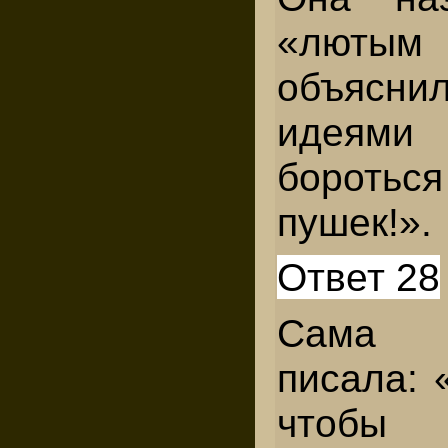
«лютым
объясн
идеям
боротьс
пушек!».
Ответ 28
Сама 
писала: 
чтобы