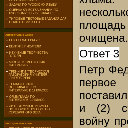
ЗАДАЧИ ПО РУССКОМУ ЯЗЫКУ
нескол
ОЦЕНКА КАЧЕСТВА ЗНАНИЙ ПО
РУССКОМУ ЯЗЫКУ. 6 КЛАСС
ТИПОВЫЕ ТЕСТОВЫЕ ЗАДАНИЯ ДЛЯ
площ
ПОДГОТОВКИ К ЕГЭ
очищена
литература в школе
ЕГЭ ПО ЛИТЕРАТУРЕ
ВЕЛИКИЕ ПИСАТЕЛИ
Ответ 3
ИЗУЧЕНИЕ ТВОРЧЕСТВА
ГОГОЛЯ
50 КНИГ ИЗМЕНИВШИХ
Петр Фед
ЛИТЕРАТУРУ
ТРЕНИНГИ "ТВОРЧЕСКАЯ
ЛАБОРАТОРИЯ УЧИТЕЛЯ
перв
ЛИТЕРАТУРЫ"
ТЕМАТИЧЕСКОЕ
ОЦЕНИВАНИЕ ПО
ЛИТЕРАТУРЕ В 11 КЛАССЕ
постави
ОЛИМПИАДА ПО
ЛИТЕРАТУРЕ. 10 КЛАСС
и (2) с
ЛИТЕРАТУРНЫЕ РЕБУСЫ
ПО ТВОРЧЕСТВУ ПОЭТОВ
СЕРЕБРЯНОГО ВЕКА
войну пр
иностранные языки