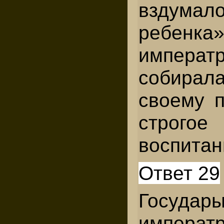
вздума
ребенка
императ
собира
своему п
строгое
воспитан
Ответ 29
Государы
императ