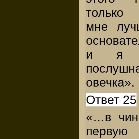
только 
мне луч
основате
и я ст
послу
овечка».
Ответ 25
«…в чин
первую