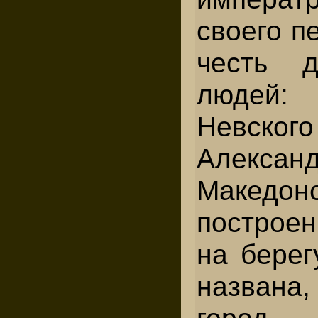
своего п
честь д
людей:
Невс
Алексан
Македон
построен
на берег
названа