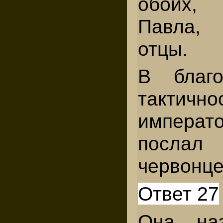
обоих,
Павла,
отцы.
В благо
тактичн
импера
посла
червонце
Ответ 27
Она на