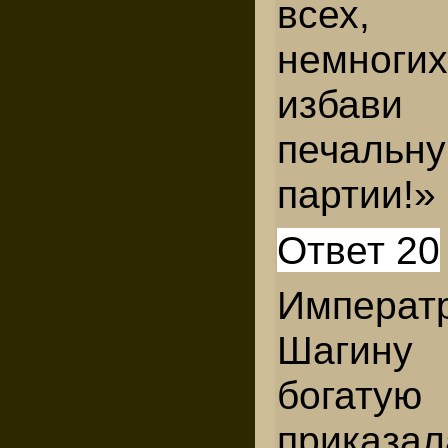
всех
немно
избав
печальну
партии!»
Ответ 20
Императ
Шагину
богату
приказал