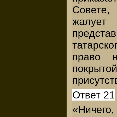
Совете,
жалу
предста
татарс
право н
покрытой
присутст
Ответ 21
«Ничег