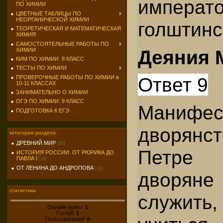
императо
ПО ХИМИИ
ЦВЕТНЫЕ ТАБЛИЦЫ ПО
НЕОРГАНИЧЕСКОЙ ХИМИИ
голштинс
ТЕОРЕТИЧЕСКАЯ И МАТЕМАТИЧЕСКАЯ
ХИМИЯ
САМОСТОЯТЕЛЬНЫЕ РАБОТЫ ПО
Деяния 
ХИМИИ
КИМ ПО ХИМИИ. 8 КЛАСС
ТЕСТЫ ПО ХИМИИ
Ответ 9
ПРОВЕРОЧНЫЕ РАБОТЫ ПО ХИМИИ в
10-11 КЛАССАХ
ЗАНИМАТЕЛЬНО О ХИМИИ
ОГЭ ПО ХИМИИ. 9 КЛАСС
Манифест
ПОДГОТОВКА К ЕГЭ
дворян
категории раздела
ДРЕВНИЙ МИР
[30]
Петр
ИСТОРИЯ РОССИИ. ОТ РЮРИКА ДО
ПАВЛА I
[24]
ОТ ЛЕНИНА ДО АНДРОПОВА
[11]
дворяне
статистика
служить,
Онлайн всего:
1
Гостей:
1
Пользователей:
0