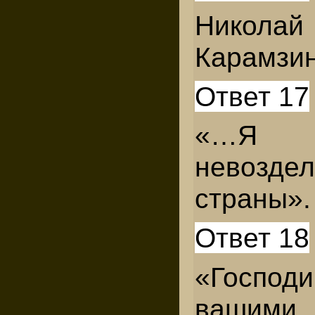
Николай
Карамзин
Ответ 17
«…Я
невозде
страны».
Ответ 18
«Госпо
вашими