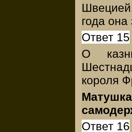
Швецией.
года она
Ответ 15
О казн
Шестнадц
короля Ф
Матушка
самодер
Ответ 16