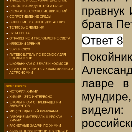
ТЯЖЕСТЬ И ВЕС. РЫЧАГ. ДАВЛЕНИЕ
СВОЙСТВА ЖИДКОСТЕЙ И ГАЗОВ
правнук 
СКОРОСТЬ. СЛОЖЕНИЕ ДВИЖЕНИЙ
СОПРОТИВЛЕНИЕ СРЕДЫ
брата Пе
ВРАЩЕНИЕ. «ВЕЧНЫЕ ДВИГАТЕЛИ»
ТЕПЛОВЫЕ ЯВЛЕНИЯ
ЛУЧИ СВЕТА
Ответ 8
ОТРАЖЕНИЕ И ПРЕЛОМЛЕНИЕ СВЕТА
ИЛЛЮЗИИ ЗРЕНИЯ
ЗВУК И СЛУХ
Покойн
ПУТЕВОДИТЕЛЬ ПО КОСМОСУ ДЛЯ
ШКОЛЬНИКОВ
ШКОЛЬНИКАМ О ЗЕМЛЕ И КОСМОСЕ
Александ
СТИХОТВОРЕНИЯ К УРОКАМ ФИЗИКИ И
АСТРОНОМИИ
лавре в
химия в школе
ИСТОРИЯ ХИМИИ
мундир
ХИМИЯ - ЭТО ИНТЕРЕСНО
ШКОЛЬНИКАМ О ПРЕВРАЩЕНИИ
видел
ЭЛЕМЕНТОВ
МИР, СОЗДАННЫЙ ХИМИКАМИ
РАБОЧИЕ МАТЕРИАЛЫ К УРОКАМ
российск
ХИМИИ
РАСЧЕТНЫЕ ЗАДАЧИ ПО ХИМИИ
ЗАДАЧИ ПОВЫШЕННОЙ ТРУДНОСТИ