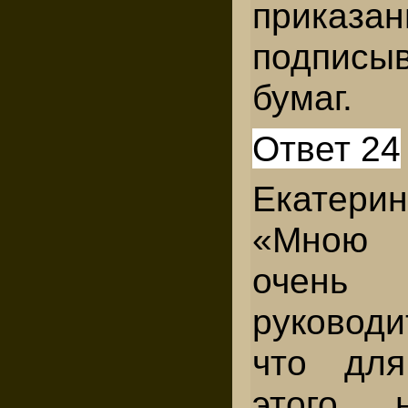
приказ
подписы
бумаг.
Ответ 24
Екатери
«Мною 
очен
руковод
что для
этого 