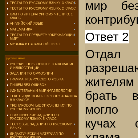
мир бе
ТЕСТЫ ПО РУССКОМУ ЯЗЫКУ. 3 КЛАСС
ТЕСТЫ ПО РУССКОМУ ЯЗЫКУ. 2 КЛАСС
КИМ ПО ЛИТЕРАТУРНОМУ ЧТЕНИЮ. 1
контрибу
КЛАСС
АНГЛИЙСКИЙ ЯЗЫК
МАТЕМАТИКА
Ответ 2
ТЕСТЫ ПО ПРЕДМЕТУ "ОКРУЖАЮЩИЙ
МИР"
МУЗЫКА В НАЧАЛЬНОЙ ШКОЛЕ
Отдал
русский язык
разреша
РУССКИЕ ПОСЛОВИЦЫ: ТОЛКОВАНИЕ
И ИЛЛЮСТРАЦИИ
ЗАДАНИЯ ПО ОРФОЭПИИ
жителям
ГРАММАТИКА РУССКОГО ЯЗЫКА
ПИШЕМ БЕЗ ОШИБОК
УДИВИТЕЛЬНЫЙ МИР ФРАЗЕОЛОГИИ
брать 
ТЕКСТЫ ДЛЯ КОМПЛЕКСНОГО АНАЛИЗА
В 9 КЛАССЕ
могло 
ТРЕНИРОВОЧНЫЕ УПРАЖНЕНИЯ ПО
РУССКОМУ ЯЗЫКУ
ПРАКТИЧЕСКИЕ ЗАДАНИЯ ПО
кучах с
РУССКОМУ ЯЗЫКУ. 5 КЛАСС
ТЕСТОВЫЕ ЗАДАНИЯ ПО РУССКОМУ
ЯЗЫКУ
хлама.
ДИДАКТИЧЕСКИЙ МАТЕРИАЛ ПО
РУССКОМУ ЯЗЫКУ