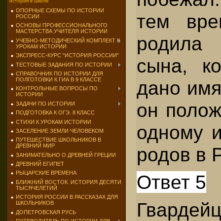
история в школе
ОПОРНЫЕ СХЕМЫ ПО ИСТОРИИ
тем вре
РОССИИ
ОСНОВЫ ПРОФЕССИОНАЛЬНОГО
МАСТЕРСТВА УЧИТЕЛЯ ИСТОРИИ
родила 
УЧЕБНО-МЕТОДИЧЕСКИЙ КОМПЛЕКТ К
УРОКАМ ИСТОРИИ
ЭКСПРЕСС-КУРС "ИСТОРИЯ РОССИИ"
сына, к
ТЕСТОВЫЕ ЗАДАНИЯ ПО ИСТОРИИ
СПРАВОЧНИК ПО ИСТОРИИ ДЛЯ
ПОЛГОТОВКИ К ГИА В 9 КЛАССЕ
дано имя
КОНТРОЛЬНЫЕ ВОПРОСЫ ПО
ИСТОРИИ
он полож
ЗАДАЧИ ПО ИСТОРИИ
ПОДГОТОВКА К ОГЭ. 8 КЛАСС
СТИХИ К УРОКАМ ИСТОРИИ
одному и
ЗАСЕЛЕНИЕ ЗЕМЛИ ЧЕЛОВЕКОМ
ПУТЕШЕСТВИЕ ШКОЛЬНИКОВ В
ДРЕВНИЙ МИР
родов в 
ЗАНИМАТЕЛЬНО О ДРЕВНЕЙ ГРЕЦИИ
ДРЕВНИЙ ЕГИПЕТ
РЫЦАРСКИЕ ВРЕМЕНА
Ответ 5
БЛИЖНИЙ ВОСТОК. ИСТОРИЯ ДЕСЯТИ
ТЫСЯЧЕЛЕТИЙ
ИСТОРИЯ РОССИИ В РАССКАЗАХ ДЛЯ
Гвардейц
ШКОЛЬНИКОВ
ДОПЕТРОВСКАЯ РУСЬ