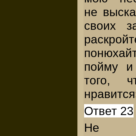
не выска
своих з
раскройт
понюхай
пойму и
того, 
нравится
Ответ 23
Не о