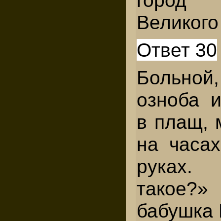
город 
Великого
Ответ 30
Больно
озноба и
в плащ, 
на часах
руках.
такое?»
бабушка 