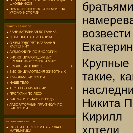
ПУТЕВОДИТЕЛЬ ПО ИСТОРИИ ДЛЯ
братья
ШКОЛЬНИКОВ
НРАВСТВЕННОЕ ВОСПИТАНИЕ НА
УРОКАХ ИСТОРИИ
намерев
биология в школе
возвес
ЗАНИМАТЕЛЬНАЯ БОТАНИКА
ЛЮБОПЫТНАЯ БОТАНИКА
Екатерин
О ЧЕМ ГОВОРЯТ НАЗВАНИЯ
РАСТЕНИЙ?
АУДИОКНИГИ ПО БИОЛОГИИ
БИО-ЭНЦИКЛОПЕДИЯ ДЛЯ
Крупны
ШКОЛЬНИКОВ "ЖИВОЙ МИР"
ЗООЛОГИЯ В ШКОЛЕ
такие, к
БИО-ЭНЦИКЛОПЕДИЯ ЖИВОТНЫХ
К УРОКАМ БИОЛОГИИ
НАШЕ ТЕЛО
наслед
ТЕСТЫ ПО БИОЛОГИИ
ПРОГУЛКИ ПО ЛЕСУ
Никита П
БИОЛОГИЧЕСКИЕ ЛЕГЕНДЫ
ЛАБОРАТОРНЫЙ ПРАКТИКУМ ПО
БИОЛОГИИ
Кирилл 
математика в школе
хотели
РАБОТА С ТЕКСТОМ НА УРОКАХ
МАТЕМАТИКИ