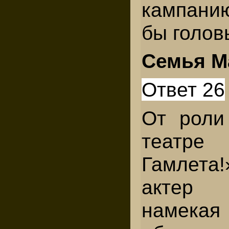
кампани
бы голо
Семья М
Ответ 26
От роли
театре
Гамлета
актер
намекая 