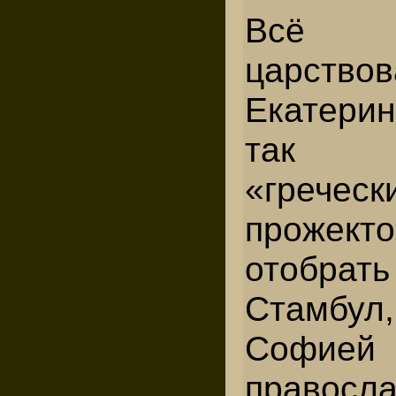
Всё
царствов
Екатер
так н
«греческ
прожект
отобра
Стамбул
Софией
правосла