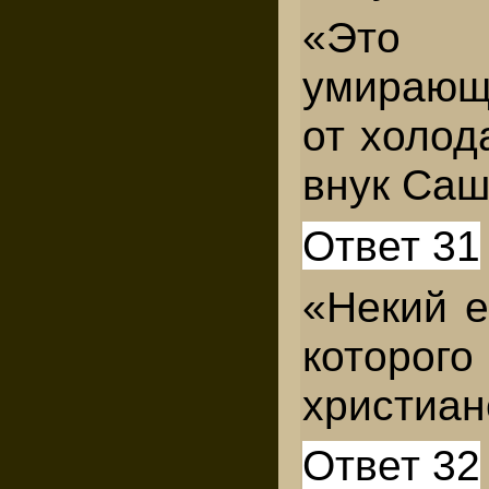
«Это 
умирающ
от холод
внук Саш
Ответ 31
«Некий е
которо
христиан
Ответ 32