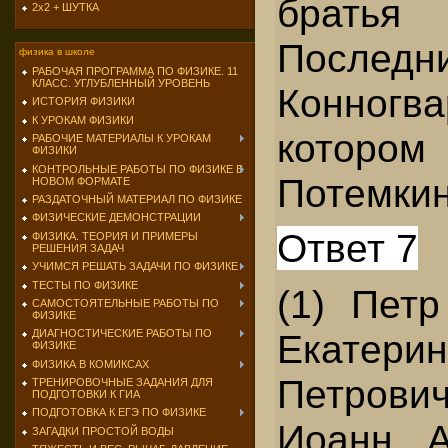
брать
2х2 + ШУТКА
Посл
физика в школе
РАБОЧАЯ ПРОГРАММА ПО ФИЗИКЕ. 11
КЛАСС. УГЛУБЛЕННЫЙ УРОВЕНЬ
Конногв
ИСТОРИЯ ФИЗИКИ
К УРОКАМ ФИЗИКИ
котор
РАБОЧИЕ МАТЕРИАЛЫ К УРОКАМ
ФИЗИКИ
КОНТРОЛЬНЫЕ РАБОТЫ ПО ФИЗИКЕ В
Потемкин
НОВОМ ФОРМАТЕ
РАЗДАТОЧНЫЙ МАТЕРИАЛ ПО ФИЗИКЕ
ФИЗИЧЕСКИЕ ДЕМОНСТРАЦИИ
Ответ 7
ФИЗИКА. ТЕОРИЯ И ПРИМЕРЫ
РЕШЕНИЯ ЗАДАЧ
УЧИМСЯ РЕШАТЬ ЗАДАЧИ ПО ФИЗИКЕ
ТЕСТЫ ПО ФИЗИКЕ
(1) Петр
САМОСТОЯТЕЛЬНЫЕ РАБОТЫ ПО
ФИЗИКЕ
Екатерин
ДИАГНОСТИЧЕСКИЕ РАБОТЫ ПО
ФИЗИКЕ
ФИЗИКА В КОМИКСАХ
Петрович
ТРЕНИРОВОЧНЫЕ ЗАДАНИЯ ДЛЯ
ПОДГОТОВКИ К ГИА
ПОДГОТОВКА К ЕГЭ ПО ФИЗИКЕ
Иоанн А
ЗАГАДКИ ПРОСТОЙ ВОДЫ