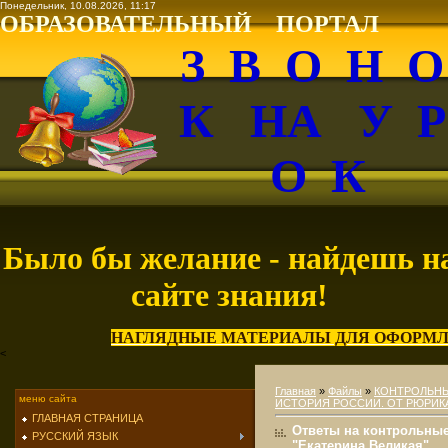
Понедельник, 10.08.2026, 11:17
ОБРАЗОВАТЕЛЬНЫЙ ПОРТАЛ
З В О Н 
К НА У 
О К
Было бы желание - найдешь н
сайте знания!
НАГЛЯДНЫЕ МАТЕРИАЛЫ ДЛЯ ОФОРМЛ
<
Главная
»
Файлы
»
КОНТРОЛЬН
меню сайта
ИСТОРИЯ РОССИИ. ОТ РЮРИКА
ГЛАВНАЯ СТРАНИЦА
Ответы на контрольные
РУССКИЙ ЯЗЫК
"Екатерина Великая"