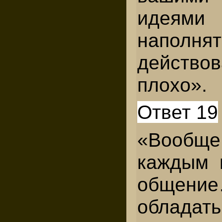
идеям
наполн
действов
плохо».
Ответ 19
«Вообще
каждым 
общен
облада