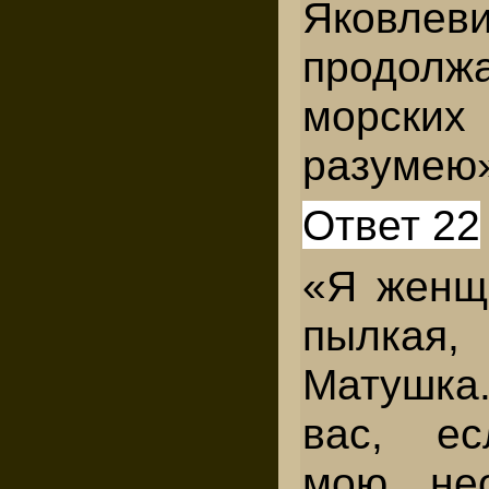
Яковлеви
продолжа
морских
разумею
Ответ 22
«Я женщ
пылкая
Матушк
вас, ес
мою нео