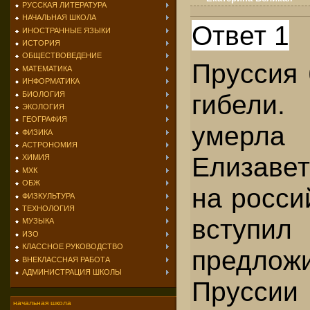
РУССКАЯ ЛИТЕРАТУРА
НАЧАЛЬНАЯ ШКОЛА
Ответ 1
ИНОСТРАННЫЕ ЯЗЫКИ
ИСТОРИЯ
ОБЩЕСТВОВЕДЕНИЕ
Пруссия 
МАТЕМАТИКА
ИНФОРМАТИКА
гибели
БИОЛОГИЯ
ЭКОЛОГИЯ
ГЕОГРАФИЯ
умерла 
ФИЗИКА
АСТРОНОМИЯ
Елизавет
ХИМИЯ
МХК
ОБЖ
на росси
ФИЗКУЛЬТУРА
ТЕХНОЛОГИЯ
вступил 
МУЗЫКА
ИЗО
КЛАССНОЕ РУКОВОДСТВО
предлож
ВНЕКЛАССНАЯ РАБОТА
АДМИНИСТРАЦИЯ ШКОЛЫ
Прусси
начальная школа