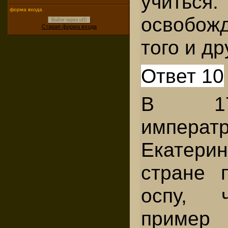
учитьс
форма входа
освобожд
Войти через uID
Старая форма входа
того и др
Ответ 10
В 17
императ
Екатери
стране 
оспу, 
прим