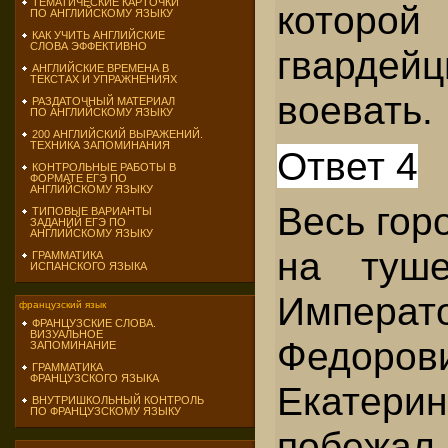
ТЕМАТИЧЕСКИЕ КАРТОЧКИ
которо
ПО АНГЛИЙСКОМУ ЯЗЫКУ
КАК УЧИТЬ АНГЛИЙСКИЕ
СЛОВА ЭФФЕКТИВНО
гвардей
АНГЛИЙСКИЕ ВРЕМЕНА В
ТЕКСТАХ И УПРАЖНЕНИЯХ
воевать.
РАЗДАТОЧНЫЙ МАТЕРИАЛ
ПО АНГЛИЙСКОМУ ЯЗЫКУ
200 АНГЛИЙСКИЙ ВЫРАЖЕНИЙ.
ТЕХНИКА ЗАПОМИНАНИЯ
Ответ 4
КОНТРОЛЬНЫЕ РАБОТЫ В
ФОРМАТЕ ЕГЭ ПО
АНГЛИЙСКОМУ ЯЗЫКУ
Весь гор
ТИПОВЫЕ ВАРИАНТЫ
ЗАДАНИЙ ЕГЭ ПО
АНГЛИЙСКОМУ ЯЗЫКУ
на туше
ГРАММАТИКА
ИСПАНСКОГО ЯЗЫКА
Импер
французский язык
ФРАНЦУЗСКИЕ СЛОВА.
ВИЗУАЛЬНОЕ
Федор
ЗАПОМИНАНИЕ
ГРАММАТИКА
ФРАНЦУЗСКОГО ЯЗЫКА
Екатер
ВНУТРИШКОЛЬНЫЙ КОНТРОЛЬ
ПО ФРАНЦУЗСКОМУ ЯЗЫКУ
побежал.