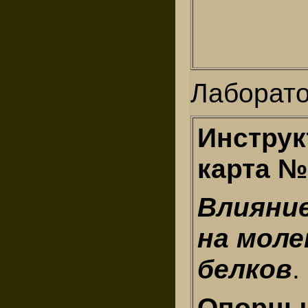
Лаборат
Инструк
карта №
Влияни
на мол
белков
.
Опорные