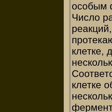
особым 
Число р
реакций,
протека
клетке, 
нескольк
Соответс
клетке 
несколь
фермент