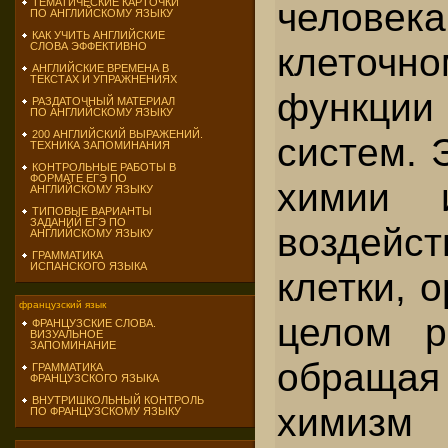
челове
ТЕМАТИЧЕСКИЕ КАРТОЧКИ
ПО АНГЛИЙСКОМУ ЯЗЫКУ
КАК УЧИТЬ АНГЛИЙСКИЕ
клеточ
СЛОВА ЭФФЕКТИВНО
АНГЛИЙСКИЕ ВРЕМЕНА В
ТЕКСТАХ И УПРАЖНЕНИЯХ
функции
РАЗДАТОЧНЫЙ МАТЕРИАЛ
ПО АНГЛИЙСКОМУ ЯЗЫКУ
200 АНГЛИЙСКИЙ ВЫРАЖЕНИЙ.
систем. 
ТЕХНИКА ЗАПОМИНАНИЯ
КОНТРОЛЬНЫЕ РАБОТЫ В
ФОРМАТЕ ЕГЭ ПО
химии 
АНГЛИЙСКОМУ ЯЗЫКУ
ТИПОВЫЕ ВАРИАНТЫ
ЗАДАНИЙ ЕГЭ ПО
воздейс
АНГЛИЙСКОМУ ЯЗЫКУ
ГРАММАТИКА
ИСПАНСКОГО ЯЗЫКА
клетки, 
французский язык
целом р
ФРАНЦУЗСКИЕ СЛОВА.
ВИЗУАЛЬНОЕ
ЗАПОМИНАНИЕ
обращая
ГРАММАТИКА
ФРАНЦУЗСКОГО ЯЗЫКА
ВНУТРИШКОЛЬНЫЙ КОНТРОЛЬ
химизм
ПО ФРАНЦУЗСКОМУ ЯЗЫКУ