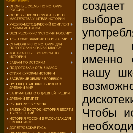
история в школе
создае
ОПОРНЫЕ СХЕМЫ ПО ИСТОРИИ
РОССИИ
выбора
ОСНОВЫ ПРОФЕССИОНАЛЬНОГО
МАСТЕРСТВА УЧИТЕЛЯ ИСТОРИИ
УЧЕБНО-МЕТОДИЧЕСКИЙ КОМПЛЕКТ К
употребл
УРОКАМ ИСТОРИИ
ЭКСПРЕСС-КУРС "ИСТОРИЯ РОССИИ"
ТЕСТОВЫЕ ЗАДАНИЯ ПО ИСТОРИИ
перед 
СПРАВОЧНИК ПО ИСТОРИИ ДЛЯ
ПОЛГОТОВКИ К ГИА В 9 КЛАССЕ
КОНТРОЛЬНЫЕ ВОПРОСЫ ПО
именно 
ИСТОРИИ
ЗАДАЧИ ПО ИСТОРИИ
нашу шк
ПОДГОТОВКА К ОГЭ. 8 КЛАСС
СТИХИ К УРОКАМ ИСТОРИИ
ЗАСЕЛЕНИЕ ЗЕМЛИ ЧЕЛОВЕКОМ
возмож
ПУТЕШЕСТВИЕ ШКОЛЬНИКОВ В
ДРЕВНИЙ МИР
ЗАНИМАТЕЛЬНО О ДРЕВНЕЙ ГРЕЦИИ
дискоте
ДРЕВНИЙ ЕГИПЕТ
РЫЦАРСКИЕ ВРЕМЕНА
Чтобы и
БЛИЖНИЙ ВОСТОК. ИСТОРИЯ ДЕСЯТИ
ТЫСЯЧЕЛЕТИЙ
ИСТОРИЯ РОССИИ В РАССКАЗАХ ДЛЯ
необход
ШКОЛЬНИКОВ
ДОПЕТРОВСКАЯ РУСЬ