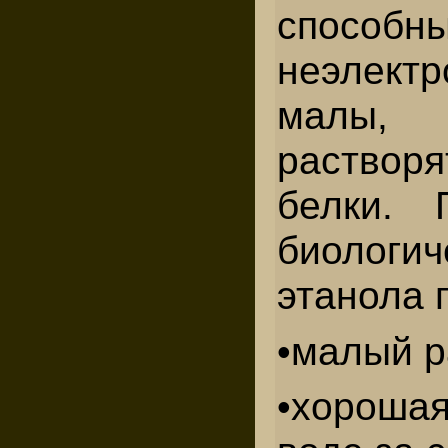
способ
неэлект
малы, 
растворя
белки. 
биологи
этанола 
•малый р
•хороша