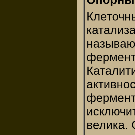
Клеточн
катализ
называю
фермент
Каталит
активно
фермен
исключи
велика.