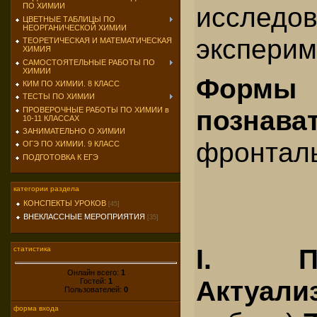
исследо
ПО ХИМИИ
ЦВЕТНЫЕ ТАБЛИЦЫ ПО
НЕОРГАНИЧЕСКОЙ ХИМИИ
эксперим
ТЕОРЕТИЧЕСКАЯ И МАТЕМАТИЧЕСКАЯ
ХИМИЯ
САМОСТОЯТЕЛЬНЫЕ РАБОТЫ ПО
ХИМИИ
Форм
КИМ ПО ХИМИИ. 8 КЛАСС
ТЕСТЫ ПО ХИМИИ
познав
ПРОВЕРОЧНЫЕ РАБОТЫ ПО ХИМИИ в
10-11 КЛАССАХ
ЗАНИМАТЕЛЬНО О ХИМИИ
фронталь
ОГЭ ПО ХИМИИ. 9 КЛАСС
ПОДГОТОВКА К ЕГЭ
категории раздела
КОНСПЕКТЫ УРОКОВ
[45]
ВНЕКЛАССНЫЕ МЕРОПРИЯТИЯ
[35]
I. По
статистика
Онлайн всего:
1
Актуали
Гостей:
1
Пользователей:
0
форма входа