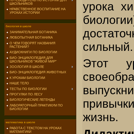
ПУТЕВОДИТЕЛЬ ПО ИСТОРИИ ДЛЯ
урока х
ШКОЛЬНИКОВ
НРАВСТВЕННОЕ ВОСПИТАНИЕ НА
УРОКАХ ИСТОРИИ
биологи
биология в школе
достат
ЗАНИМАТЕЛЬНАЯ БОТАНИКА
ЛЮБОПЫТНАЯ БОТАНИКА
сильный.
О ЧЕМ ГОВОРЯТ НАЗВАНИЯ
РАСТЕНИЙ?
АУДИОКНИГИ ПО БИОЛОГИИ
БИО-ЭНЦИКЛОПЕДИЯ ДЛЯ
Этот у
ШКОЛЬНИКОВ "ЖИВОЙ МИР"
ЗООЛОГИЯ В ШКОЛЕ
своеобра
БИО-ЭНЦИКЛОПЕДИЯ ЖИВОТНЫХ
К УРОКАМ БИОЛОГИИ
НАШЕ ТЕЛО
выпускн
ТЕСТЫ ПО БИОЛОГИИ
ПРОГУЛКИ ПО ЛЕСУ
привычк
БИОЛОГИЧЕСКИЕ ЛЕГЕНДЫ
ЛАБОРАТОРНЫЙ ПРАКТИКУМ ПО
БИОЛОГИИ
жизнь.
математика в школе
РАБОТА С ТЕКСТОМ НА УРОКАХ
Дидакт
МАТЕМАТИКИ