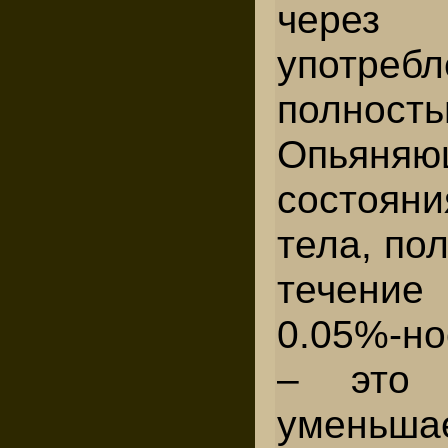
через
употреб
полност
Опьяняю
состояни
тела, по
течени
0.05%-но
– это 
уменьша