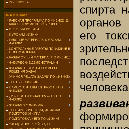
2х2 + ШУТКА
спирта н
физика в школе
органов
РАБОЧАЯ ПРОГРАММА ПО ФИЗИКЕ. 11
КЛАСС. УГЛУБЛЕННЫЙ УРОВЕНЬ
ИСТОРИЯ ФИЗИКИ
его ток
К УРОКАМ ФИЗИКИ
РАБОЧИЕ МАТЕРИАЛЫ К УРОКАМ
ФИЗИКИ
зрительн
КОНТРОЛЬНЫЕ РАБОТЫ ПО ФИЗИКЕ В
НОВОМ ФОРМАТЕ
после
РАЗДАТОЧНЫЙ МАТЕРИАЛ ПО ФИЗИКЕ
ФИЗИЧЕСКИЕ ДЕМОНСТРАЦИИ
ФИЗИКА. ТЕОРИЯ И ПРИМЕРЫ
воздейс
РЕШЕНИЯ ЗАДАЧ
УЧИМСЯ РЕШАТЬ ЗАДАЧИ ПО ФИЗИКЕ
ТЕСТЫ ПО ФИЗИКЕ
человека
САМОСТОЯТЕЛЬНЫЕ РАБОТЫ ПО
ФИЗИКЕ
ДИАГНОСТИЧЕСКИЕ РАБОТЫ ПО
развив
ФИЗИКЕ
ФИЗИКА В КОМИКСАХ
ТРЕНИРОВОЧНЫЕ ЗАДАНИЯ ДЛЯ
формиро
ПОДГОТОВКИ К ГИА
ПОДГОТОВКА К ЕГЭ ПО ФИЗИКЕ
ЗАГАДКИ ПРОСТОЙ ВОДЫ