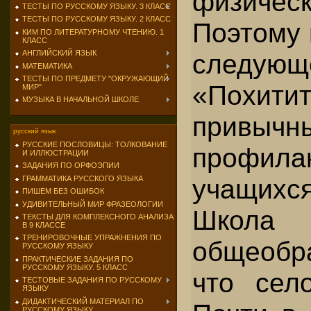
физическ
ТЕСТЫ ПО РУССКОМУ ЯЗЫКУ. 3 КЛАСС
ТЕСТЫ ПО РУССКОМУ ЯЗЫКУ. 2 КЛАСС
Поэтому 
КИМ ПО ЛИТЕРАТУРНОМУ ЧТЕНИЮ. 1
КЛАСС
следую
АНГЛИЙСКИЙ ЯЗЫК
МАТЕМАТИКА
ТЕСТЫ ПО ПРЕДМЕТУ "ОКРУЖАЮЩИЙ
«Похити
МИР"
МУЗЫКА В НАЧАЛЬНОЙ ШКОЛЕ
привычны
русский язык
РУССКИЕ ПОСЛОВИЦЫ: ТОЛКОВАНИЕ
профила
И ИЛЛЮСТРАЦИИ
ЗАДАНИЯ ПО ОРФОЭПИИ
учащихс
ГРАММАТИКА РУССКОГО ЯЗЫКА
ПИШЕМ БЕЗ ОШИБОК
УДИВИТЕЛЬНЫЙ МИР ФРАЗЕОЛОГИИ
Школа
ТЕКСТЫ ДЛЯ КОМПЛЕКСНОГО АНАЛИЗА
В 9 КЛАССЕ
ТРЕНИРОВОЧНЫЕ УПРАЖНЕНИЯ ПО
общеобра
РУССКОМУ ЯЗЫКУ
ПРАКТИЧЕСКИЕ ЗАДАНИЯ ПО
РУССКОМУ ЯЗЫКУ. 5 КЛАСС
что сел
ТЕСТОВЫЕ ЗАДАНИЯ ПО РУССКОМУ
ЯЗЫКУ
ДИДАКТИЧЕСКИЙ МАТЕРИАЛ ПО
РУССКОМУ ЯЗЫКУ