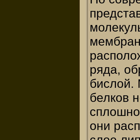
предста
молекул
мембра
располо
ряда, об
бислой.
белков 
сплошно
они рас
слое ли