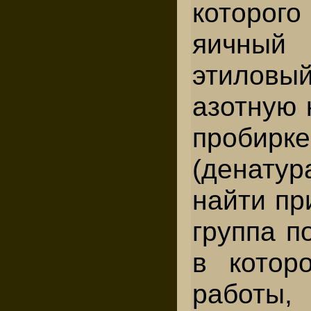
которог
яичный
этиловый
азотную 
пробирк
(денатур
найти пр
группа п
в котор
работ