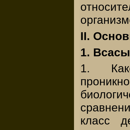
относит
организм
II. Осно
1. Всасы
1. Как
проникно
биологи
сравнен
класс д