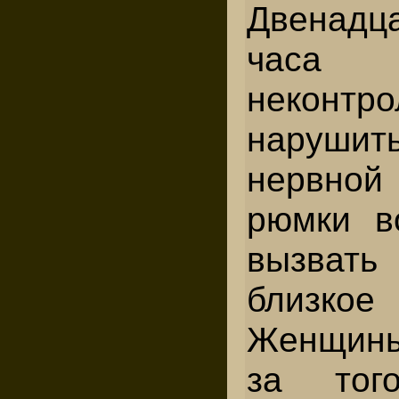
Двенадц
часа
неконт
нарушит
нервной
рюмки в
вызвать
близкое 
Женщины
за тог