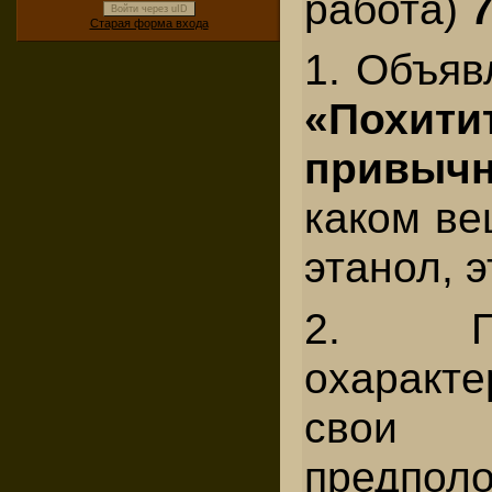
работа)
Войти через uID
Старая форма входа
1. Объяв
«Похити
привыч
каком ве
этанол, 
2. П
охаракте
свои
предполо