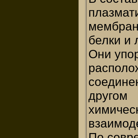
плазмат
мембран
белки и 
Они упо
располо
соедине
другом
химичес
взаимод
По совр