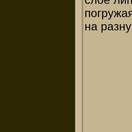
погружая
на разну