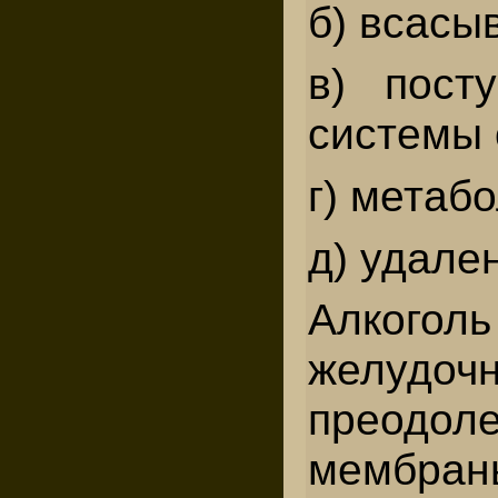
б) всасы
в) пост
системы 
г) метаб
д) удале
Алкоголь
желудоч
преодо
мембран