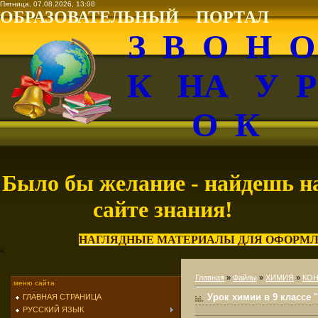
Пятница, 07.08.2026, 13:08
ОБРАЗОВАТЕЛЬНЫЙ ПОРТАЛ
З В О Н 
К НА У 
О К
Было бы желание - найдешь н
сайте знания!
НАГЛЯДНЫЕ МАТЕРИАЛЫ ДЛЯ ОФОРМЛ
<
Главная
»
Файлы
»
ХИМИЯ
»
КОН
меню сайта
Урок химии в 9 классе
ГЛАВНАЯ СТРАНИЦА
РУССКИЙ ЯЗЫК