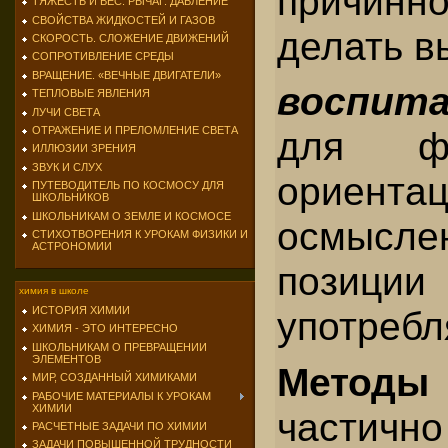
причинн
ТЯЖЕСТЬ И ВЕС. РЫЧАГ. ДАВЛЕНИЕ
СВОЙСТВА ЖИДКОСТЕЙ И ГАЗОВ
делать в
СКОРОСТЬ. СЛОЖЕНИЕ ДВИЖЕНИЙ
СОПРОТИВЛЕНИЕ СРЕДЫ
ВРАЩЕНИЕ. «ВЕЧНЫЕ ДВИГАТЕЛИ»
воспит
ТЕПЛОВЫЕ ЯВЛЕНИЯ
ЛУЧИ СВЕТА
ОТРАЖЕНИЕ И ПРЕЛОМЛЕНИЕ СВЕТА
для фо
ИЛЛЮЗИИ ЗРЕНИЯ
ЗВУК И СЛУХ
ориен
ПУТЕВОДИТЕЛЬ ПО КОСМОСУ ДЛЯ
ШКОЛЬНИКОВ
ШКОЛЬНИКАМ О ЗЕМЛЕ И КОСМОСЕ
осмысле
СТИХОТВОРЕНИЯ К УРОКАМ ФИЗИКИ И
АСТРОНОМИИ
позици
химия в школе
ИСТОРИЯ ХИМИИ
употребл
ХИМИЯ - ЭТО ИНТЕРЕСНО
ШКОЛЬНИКАМ О ПРЕВРАЩЕНИИ
ЭЛЕМЕНТОВ
Методы
МИР, СОЗДАННЫЙ ХИМИКАМИ
РАБОЧИЕ МАТЕРИАЛЫ К УРОКАМ
ХИМИИ
части
РАСЧЕТНЫЕ ЗАДАЧИ ПО ХИМИИ
ЗАДАЧИ ПОВЫШЕННОЙ ТРУДНОСТИ