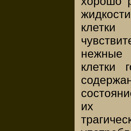
хорошо 
жидкост
клетк
чувстви
нежные 
клетки 
содержа
состояни
их от
трагичес