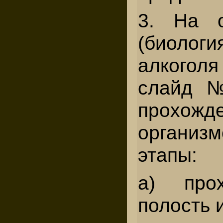
3. На 
(биологи
алкогол
слайд №
прохожд
организ
этапы:
а) про
полость 