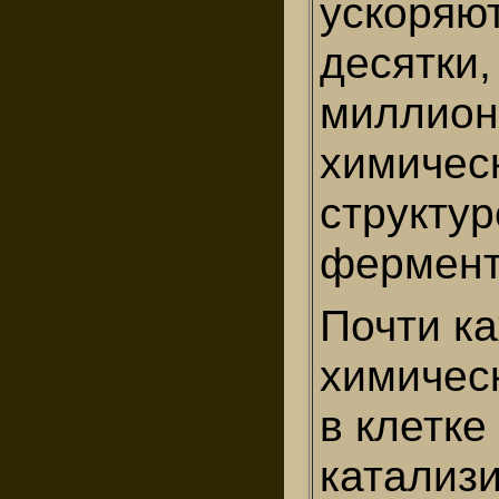
ускоряют
десятки,
миллион
химичес
структур
фермент
Почти к
химичес
в клетке
катализ