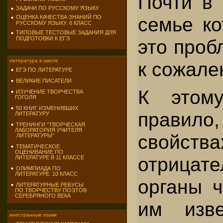
Почти в 
ЗАДАЧИ ПО РУССКОМУ ЯЗЫКУ
семье ко
ОЦЕНКА КАЧЕСТВА ЗНАНИЙ ПО
РУССКОМУ ЯЗЫКУ. 6 КЛАСС
ТИПОВЫЕ ТЕСТОВЫЕ ЗАДАНИЯ ДЛЯ
ПОДГОТОВКИ К ЕГЭ
это проб
литература в школе
к сожале
ЕГЭ ПО ЛИТЕРАТУРЕ
ВЕЛИКИЕ ПИСАТЕЛИ
К этом
ИЗУЧЕНИЕ ТВОРЧЕСТВА
ГОГОЛЯ
50 КНИГ ИЗМЕНИВШИХ
правил
ЛИТЕРАТУРУ
ТРЕНИНГИ "ТВОРЧЕСКАЯ
ЛАБОРАТОРИЯ УЧИТЕЛЯ
свойс
ЛИТЕРАТУРЫ"
ТЕМАТИЧЕСКОЕ
ОЦЕНИВАНИЕ ПО
отрица
ЛИТЕРАТУРЕ В 11 КЛАССЕ
ОЛИМПИАДА ПО
ЛИТЕРАТУРЕ. 10 КЛАСС
органы ч
ЛИТЕРАТУРНЫЕ РЕБУСЫ
ПО ТВОРЧЕСТВУ ПОЭТОВ
СЕРЕБРЯНОГО ВЕКА
им изве
иностранные языки