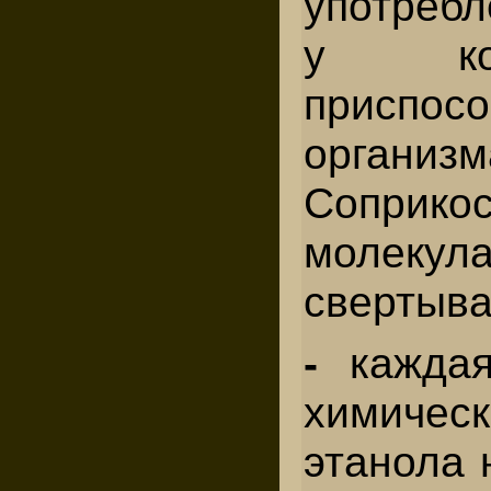
употребл
у ко
приспо
организ
Соприк
молеку
свертыва
-
кажда
химичес
этанола 