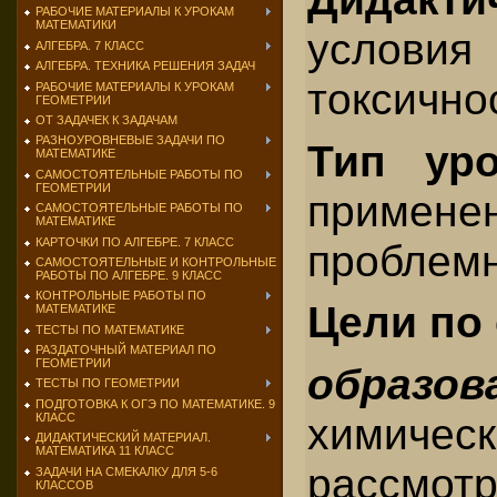
РАБОЧИЕ МАТЕРИАЛЫ К УРОКАМ
МАТЕМАТИКИ
услови
АЛГЕБРА. 7 КЛАСС
АЛГЕБРА. ТЕХНИКА РЕШЕНИЯ ЗАДАЧ
токсично
РАБОЧИЕ МАТЕРИАЛЫ К УРОКАМ
ГЕОМЕТРИИ
ОТ ЗАДАЧЕК К ЗАДАЧАМ
РАЗНОУРОВНЕВЫЕ ЗАДАЧИ ПО
Тип уро
МАТЕМАТИКЕ
САМОСТОЯТЕЛЬНЫЕ РАБОТЫ ПО
ГЕОМЕТРИИ
примен
САМОСТОЯТЕЛЬНЫЕ РАБОТЫ ПО
МАТЕМАТИКЕ
КАРТОЧКИ ПО АЛГЕБРЕ. 7 КЛАСС
проблемн
САМОСТОЯТЕЛЬНЫЕ И КОНТРОЛЬНЫЕ
РАБОТЫ ПО АЛГЕБРЕ. 9 КЛАСС
КОНТРОЛЬНЫЕ РАБОТЫ ПО
Цели по
МАТЕМАТИКЕ
ТЕСТЫ ПО МАТЕМАТИКЕ
РАЗДАТОЧНЫЙ МАТЕРИАЛ ПО
ГЕОМЕТРИИ
образов
ТЕСТЫ ПО ГЕОМЕТРИИ
ПОДГОТОВКА К ОГЭ ПО МАТЕМАТИКЕ. 9
химич
КЛАСС
ДИДАКТИЧЕСКИЙ МАТЕРИАЛ.
МАТЕМАТИКА 11 КЛАСС
рассмо
ЗАДАЧИ НА СМЕКАЛКУ ДЛЯ 5-6
КЛАССОВ