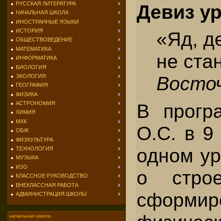
РУССКАЯ ЛИТЕРАТУРА
Девиз ур
НАЧАЛЬНАЯ ШКОЛА
ИНОСТРАННЫЕ ЯЗЫКИ
ИСТОРИЯ
«Яд, д
ОБЩЕСТВОВЕДЕНИЕ
МАТЕМАТИКА
не ста
ИНФОРМАТИКА
БИОЛОГИЯ
Восто
ЭКОЛОГИЯ
ГЕОГРАФИЯ
ФИЗИКА
В прогр
АСТРОНОМИЯ
ХИМИЯ
МХК
О.С. в 9
ОБЖ
ФИЗКУЛЬТУРА
одном ур
ТЕХНОЛОГИЯ
МУЗЫКА
ИЗО
о стро
КЛАССНОЕ РУКОВОДСТВО
ВНЕКЛАССНАЯ РАБОТА
сформи
АДМИНИСТРАЦИЯ ШКОЛЫ
начальная школа