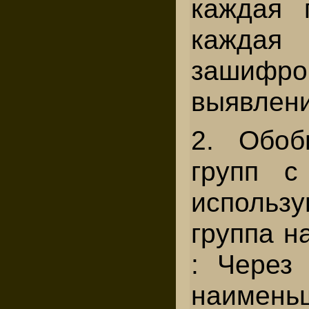
каждая 
кажда
зашифр
выявлен
2. Обоб
групп с
использ
группа н
: Через
наимен