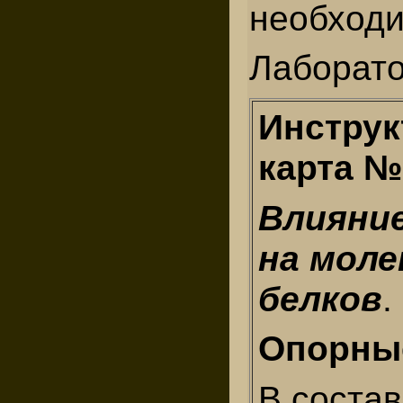
необходи
Лаборат
Инструк
карта №
Влияни
на мол
белков
.
Опорные
В состав