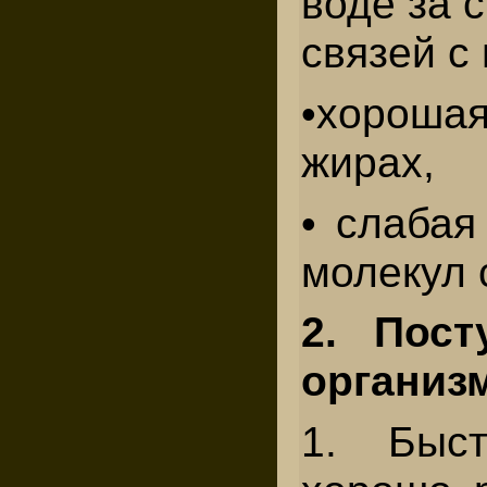
воде за 
связей с
•хороша
жирах,
• слабая
молекул 
2. Пост
организ
1. Быс