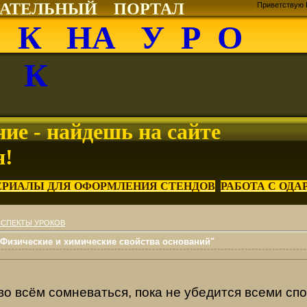
ВАТЕЛЬНЫЙ ПОРТАЛ
Приветствую 
О К НА У Р О
К
ие - найдешь на сайте
я!
ЕРИАЛЫ ДЛЯ ОФОРМЛЕНИЯ СТЕНДОВ
РАБОТА С ОД
СПЕКТЫ УРОКОВ
 "Физические и химические свойства оснований"
о всём сомневаться, пока не убедится всеми сп