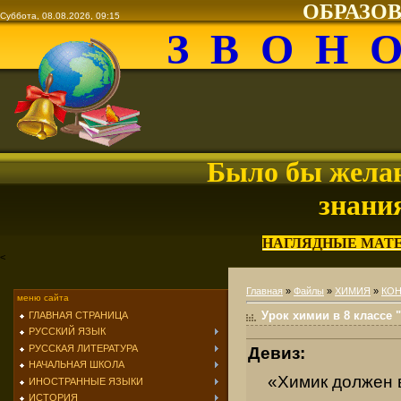
ОБРАЗО
Суббота, 08.08.2026, 09:15
З В О Н 
Было бы желан
знани
НАГЛЯДНЫЕ МАТ
<
Главная
»
Файлы
»
ХИМИЯ
»
КОН
меню сайта
Урок химии в 8 классе
ГЛАВНАЯ СТРАНИЦА
РУССКИЙ ЯЗЫК
РУССКАЯ ЛИТЕРАТУРА
Девиз:
НАЧАЛЬНАЯ ШКОЛА
«Химик должен в
ИНОСТРАННЫЕ ЯЗЫКИ
ИСТОРИЯ