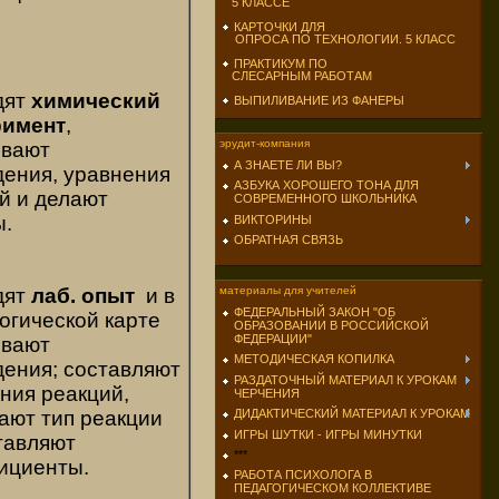
5 КЛАССЕ
КАРТОЧКИ ДЛЯ
ОПРОСА ПО ТЕХНОЛОГИИ. 5 КЛАСС
ПРАКТИКУМ ПО
СЛЕСАРНЫМ РАБОТАМ
дят
химический
ВЫПИЛИВАНИЕ ИЗ ФАНЕРЫ
римент
,
эрудит-компания
ывают
А ЗНАЕТЕ ЛИ ВЫ?
ения, уравнения
АЗБУКА ХОРОШЕГО ТОНА ДЛЯ
й и делают
СОВРЕМЕННОГО ШКОЛЬНИКА
ы.
ВИКТОРИНЫ
ОБРАТНАЯ СВЯЗЬ
материалы для учителей
дят
лаб. опыт
и в
ФЕДЕРАЛЬНЫЙ ЗАКОН "ОБ
огической карте
ОБРАЗОВАНИИ В РОССИЙСКОЙ
ФЕДЕРАЦИИ"
ывают
МЕТОДИЧЕСКАЯ КОПИЛКА
ения; составляют
РАЗДАТОЧНЫЙ МАТЕРИАЛ К УРОКАМ
ния реакций,
ЧЕРЧЕНИЯ
ДИДАКТИЧЕСКИЙ МАТЕРИАЛ К УРОКАМ
ают тип реакции
ИГРЫ ШУТКИ - ИГРЫ МИНУТКИ
тавляют
***
ициенты.
РАБОТА ПСИХОЛОГА В
ПЕДАГОГИЧЕСКОМ КОЛЛЕКТИВЕ