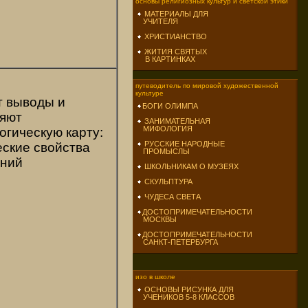
основы религиозных культур и светской этики
МАТЕРИАЛЫ ДЛЯ
УЧИТЕЛЯ
ХРИСТИАНСТВО
ЖИТИЯ СВЯТЫХ
В КАРТИНКАХ
путеводитель по мировой художественной
культуре
 выводы и
БОГИ ОЛИМПА
яют
ЗАНИМАТЕЛЬНАЯ
МИФОЛОГИЯ
огическую карту:
РУССКИЕ НАРОДНЫЕ
ские свойства
ПРОМЫСЛЫ
аний
ШКОЛЬНИКАМ О МУЗЕЯХ
СКУЛЬПТУРА
ЧУДЕСА СВЕТА
ДОСТОПРИМЕЧАТЕЛЬНОСТИ
МОСКВЫ
ДОСТОПРИМЕЧАТЕЛЬНОСТИ
САНКТ-ПЕТЕРБУРГА
изо в школе
ОСНОВЫ РИСУНКА ДЛЯ
УЧЕНИКОВ 5-8 КЛАССОВ