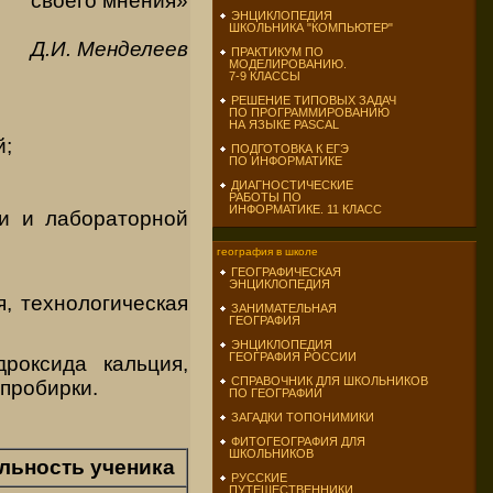
своего мнения»
ЭНЦИКЛОПЕДИЯ
ШКОЛЬНИКА "КОМПЬЮТЕР"
Д.И. Менделеев
ПРАКТИКУМ ПО
МОДЕЛИРОВАНИЮ.
7-9 КЛАССЫ
РЕШЕНИЕ ТИПОВЫХ ЗАДАЧ
ПО ПРОГРАММИРОВАНИЮ
НА ЯЗЫКЕ PASCAL
й;
ПОДГОТОВКА К ЕГЭ
ПО ИНФОРМАТИКЕ
ДИАГНОСТИЧЕСКИЕ
РАБОТЫ ПО
ИНФОРМАТИКЕ. 11 КЛАСС
и и лабораторной
география в школе
ГЕОГРАФИЧЕСКАЯ
ЭНЦИКЛОПЕДИЯ
, технологическая
ЗАНИМАТЕЛЬНАЯ
ГЕОГРАФИЯ
ЭНЦИКЛОПЕДИЯ
ГЕОГРАФИЯ РОССИИ
роксида кальция,
СПРАВОЧНИК ДЛЯ ШКОЛЬНИКОВ
 пробирки.
ПО ГЕОГРАФИИ
ЗАГАДКИ ТОПОНИМИКИ
ФИТОГЕОГРАФИЯ ДЛЯ
ШКОЛЬНИКОВ
льность ученика
РУССКИЕ
ПУТЕШЕСТВЕННИКИ