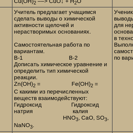
Cu(OH)
––> CuO↓ + H
O
2
2
Учитель предлагает учащимся
Учени
сделать выводы о химической
выводы
активности щелочей и
для не
нерастворимых основаниях.
основа
в техн
Самостоятельная работа по
Выпол
вариантам.
самост
В-1 В-2
по ва
Дописать химическое уравнение и
определить тип химической
реакции.
Zn(OH)
= Fe(OH)
=
2
2
C какими из перечисленных
веществ взаимодействуют:
Гидроксид Гидроксид
натрия калия
HNO
, CaO, SO
,
3
3
NaNO
.
3