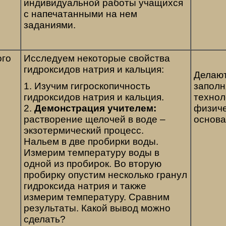
индивидуальной работы учащихся
с напечатанными на нем
заданиями.
ого
Исследуем некоторые свойства
гидроксидов натрия и кальция:
Делают
1. Изучим гигроскопичность
заполн
гидроксидов натрия и кальция.
технол
2.
Демонстрация учителем:
физиче
растворение щелочей в воде –
основ
экзотермический процесс.
Нальем в две пробирки воды.
Измерим температуру воды в
одной из пробирок. Во вторую
пробирку опустим несколько гранул
гидроксида натрия и также
измерим температуру. Сравним
результаты. Какой вывод можно
сделать?