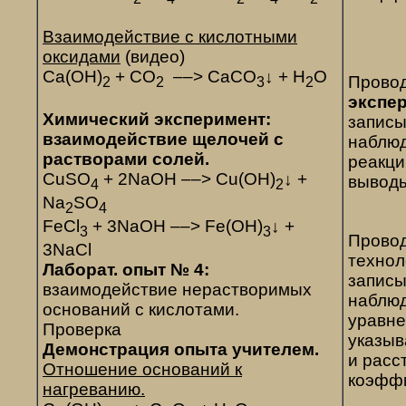
Взаимодействие с кислотными
оксидами
(видео)
Са(ОН)
+ СО
––> СаСО
↓ + Н
О
Прово
2
2
3
2
экспе
Химический эксперимент:
запис
взаимодействие щелочей с
наблюд
растворами солей.
реакци
CuSO
+ 2NaOH ––> Cu(OH)
↓ +
вывод
4
2
Na
SO
2
4
FeCl
+ 3NaOH ––> Fe(OH)
↓ +
3
3
Прово
3NaCl
технол
Лаборат. опыт № 4:
запис
взаимодействие нерастворимых
наблюд
оснований с кислотами.
уравне
Проверка
указыв
Демонстрация опыта учителем.
и расс
Отношение оснований к
коэфф
нагреванию.