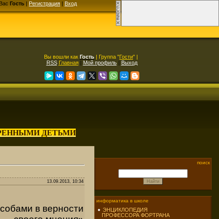
Вас
Гость
|
Регистрация
|
Вход
Вы вошли как
Гость
| Группа "
Гости
" |
RSS
Главная
|
Мой профиль
|
Выход
АРЕННЫМИ ДЕТЬМИ
поиск
13.09.2013, 10:34
информатика в школе
особами в верности
ЭНЦИКЛОПЕДИЯ
ПРОФЕССОРА ФОРТРАНА