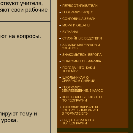
ствуют учителя,
ПЕРВООТКРЫВАТЕЛИ
яют свои рабочие
ГЕОГРАФИЯ ЧУДЕС
СОКРОВИЩА ЗЕМЛИ
МОРЯ И ОКЕАНЫ
ВУЛКАНЫ
ют на вопросы.
СТИХИЙНЫЕ БЕДСТВИЯ
ЗАГАДКИ МАТЕРИКОВ И
ОКЕАНОВ
ЗНАКОМЬТЕСЬ: ЕВРОПА
ЗНАКОМЬТЕСЬ: АФРИКА
ПОГОДА. ЧТО, КАК И
ПОЧЕМУ?
ШКОЛЬНИКАМ О
СЕВЕРНОМ СИЯНИИ
ГЕОГРАФИЯ.
ЗЕМЛЕВЕДЕНИЕ. 6 КЛАСС
КОНТРОЛЬНЫЕ РАБОТЫ
ПО ГЕОГРАФИИ
ТИПОВЫЕ ВАРИАНТЫ
КОНТРОЛЬНЫХ РАБОТ
ируют тему и
В ФОРМАТЕ ЕГЭ
 урока.
ПОДГОТОВКА К ЕГЭ
ПО ГЕОГРАФИИ