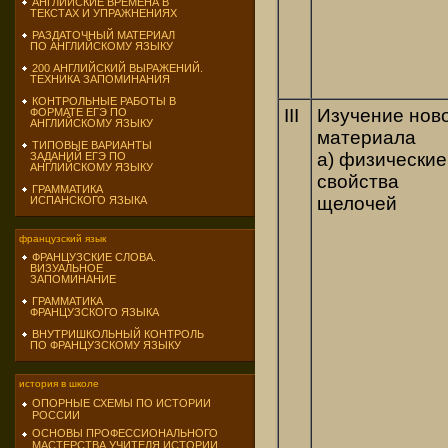
АНГЛИЙСКИЕ ВРЕМЕНА В
ТЕКСТАХ И УПРАЖНЕНИЯХ
РАЗДАТОЧНЫЙ МАТЕРИАЛ
ПО АНГЛИЙСКОМУ ЯЗЫКУ
200 АНГЛИЙСКИЙ ВЫРАЖЕНИЙ.
ТЕХНИКА ЗАПОМИНАНИЯ
КОНТРОЛЬНЫЕ РАБОТЫ В
III
Изучение нов
ФОРМАТЕ ЕГЭ ПО
АНГЛИЙСКОМУ ЯЗЫКУ
материала
ТИПОВЫЕ ВАРИАНТЫ
а) физические
ЗАДАНИЙ ЕГЭ ПО
АНГЛИЙСКОМУ ЯЗЫКУ
свойства
ГРАММАТИКА
щелочей
ИСПАНСКОГО ЯЗЫКА
французский язык
ФРАНЦУЗСКИЕ СЛОВА.
ВИЗУАЛЬНОЕ
ЗАПОМИНАНИЕ
ГРАММАТИКА
ФРАНЦУЗСКОГО ЯЗЫКА
ВНУТРИШКОЛЬНЫЙ КОНТРОЛЬ
ПО ФРАНЦУЗСКОМУ ЯЗЫКУ
история в школе
ОПОРНЫЕ СХЕМЫ ПО ИСТОРИИ
РОССИИ
ОСНОВЫ ПРОФЕССИОНАЛЬНОГО
МАСТЕРСТВА УЧИТЕЛЯ ИСТОРИИ