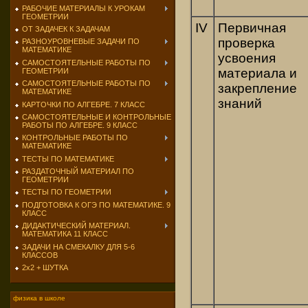
РАБОЧИЕ МАТЕРИАЛЫ К УРОКАМ
ГЕОМЕТРИИ
IV
Первичная
ОТ ЗАДАЧЕК К ЗАДАЧАМ
проверка
РАЗНОУРОВНЕВЫЕ ЗАДАЧИ ПО
МАТЕМАТИКЕ
усвоения
САМОСТОЯТЕЛЬНЫЕ РАБОТЫ ПО
материала и
ГЕОМЕТРИИ
САМОСТОЯТЕЛЬНЫЕ РАБОТЫ ПО
закрепление
МАТЕМАТИКЕ
знаний
КАРТОЧКИ ПО АЛГЕБРЕ. 7 КЛАСС
САМОСТОЯТЕЛЬНЫЕ И КОНТРОЛЬНЫЕ
РАБОТЫ ПО АЛГЕБРЕ. 9 КЛАСС
КОНТРОЛЬНЫЕ РАБОТЫ ПО
МАТЕМАТИКЕ
ТЕСТЫ ПО МАТЕМАТИКЕ
РАЗДАТОЧНЫЙ МАТЕРИАЛ ПО
ГЕОМЕТРИИ
ТЕСТЫ ПО ГЕОМЕТРИИ
ПОДГОТОВКА К ОГЭ ПО МАТЕМАТИКЕ. 9
КЛАСС
ДИДАКТИЧЕСКИЙ МАТЕРИАЛ.
МАТЕМАТИКА 11 КЛАСС
ЗАДАЧИ НА СМЕКАЛКУ ДЛЯ 5-6
КЛАССОВ
2х2 + ШУТКА
физика в школе