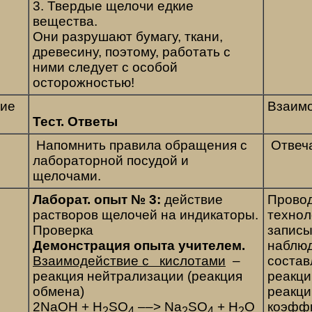
3. Твердые щелочи едкие
вещества.
Они разрушают бумагу, ткани,
древесину, поэтому, работать с
ними следует с особой
осторожностью!
ние
Взаимо
Тест. Ответы
Напомнить правила обращения с
Отвеча
лабораторной посудой и
щелочами.
Лаборат. опыт № 3:
действие
Прово
растворов щелочей на индикаторы.
технол
Проверка
запис
Демонстрация опыта учителем.
наблюд
Взаимодействие с кислотами
–
состав
реакция нейтрализации (реакция
реакци
обмена)
реакци
2NaOH + H
SO
––> Na
SO
+ H
O
коэфф
2
4
2
4
2