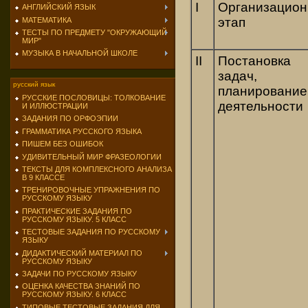
I
Организацио
АНГЛИЙСКИЙ ЯЗЫК
этап
МАТЕМАТИКА
ТЕСТЫ ПО ПРЕДМЕТУ "ОКРУЖАЮЩИЙ
МИР"
МУЗЫКА В НАЧАЛЬНОЙ ШКОЛЕ
II
Постановка
задач,
русский язык
планирование
РУССКИЕ ПОСЛОВИЦЫ: ТОЛКОВАНИЕ
деятельности
И ИЛЛЮСТРАЦИИ
ЗАДАНИЯ ПО ОРФОЭПИИ
ГРАММАТИКА РУССКОГО ЯЗЫКА
ПИШЕМ БЕЗ ОШИБОК
УДИВИТЕЛЬНЫЙ МИР ФРАЗЕОЛОГИИ
ТЕКСТЫ ДЛЯ КОМПЛЕКСНОГО АНАЛИЗА
В 9 КЛАССЕ
ТРЕНИРОВОЧНЫЕ УПРАЖНЕНИЯ ПО
РУССКОМУ ЯЗЫКУ
ПРАКТИЧЕСКИЕ ЗАДАНИЯ ПО
РУССКОМУ ЯЗЫКУ. 5 КЛАСС
ТЕСТОВЫЕ ЗАДАНИЯ ПО РУССКОМУ
ЯЗЫКУ
ДИДАКТИЧЕСКИЙ МАТЕРИАЛ ПО
РУССКОМУ ЯЗЫКУ
ЗАДАЧИ ПО РУССКОМУ ЯЗЫКУ
ОЦЕНКА КАЧЕСТВА ЗНАНИЙ ПО
РУССКОМУ ЯЗЫКУ. 6 КЛАСС
ТИПОВЫЕ ТЕСТОВЫЕ ЗАДАНИЯ ДЛЯ