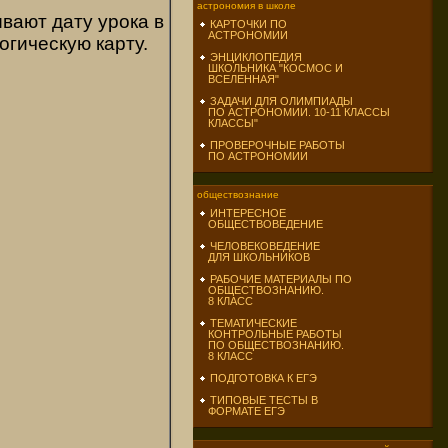
астрономия в школе
вают дату урока в
КАРТОЧКИ ПО
АСТРОНОМИИ
огическую карту.
ЭНЦИКЛОПЕДИЯ
ШКОЛЬНИКА "КОСМОС И
ВСЕЛЕННАЯ"
ЗАДАЧИ ДЛЯ ОЛИМПИАДЫ
ПО АСТРОНОМИИ. 10-11 КЛАССЫ
КЛАССЫ"
ПРОВЕРОЧНЫЕ РАБОТЫ
ПО АСТРОНОМИИ
обществознание
ИНТЕРЕСНОЕ
ОБЩЕСТВОВЕДЕНИЕ
ЧЕЛОВЕКОВЕДЕНИЕ
ДЛЯ ШКОЛЬНИКОВ
РАБОЧИЕ МАТЕРИАЛЫ ПО
ОБЩЕСТВОЗНАНИЮ.
8 КЛАСС
ТЕМАТИЧЕСКИЕ
КОНТРОЛЬНЫЕ РАБОТЫ
ПО ОБЩЕСТВОЗНАНИЮ.
8 КЛАСС
ПОДГОТОВКА К ЕГЭ
ТИПОВЫЕ ТЕСТЫ В
ФОРМАТЕ ЕГЭ