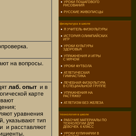
УРОКИ ПОШАГОВОГО
РИСОВАНИЯ
РУССКИЕ ЖИВОПИСЦЫ
физкультура в школе
Я УЧИТЕЛЬ ФИЗКУЛЬТУРЫ
ИСТОРИЯ ОЛИМПИЙСКИХ
ИГР
проверка.
УРОКИ КУЛЬТУРЫ
ЗДОРОВЬЯ
УПРАЖНЕНИЯ И ИГРЫ
С МЯЧОМ
ют на вопросы.
УРОКИ ФУТБОЛА
АТЛЕТИЧЕСКАЯ
ГИМНАСТИКА
ЛЕЧЕБНАЯ ФИЗКУЛЬТУРА
дят
лаб. опыт
и в
В СПЕЦИАЛЬНОЙ ГРУППЕ
огической карте
УПРАЖНЕНИЯ НА
РАСТЯЖКУ
ывают
АТЛЕТИЗМ БЕЗ ЖЕЛЕЗА
ения;
ляют уравнения
технология в школе
й, указывают тип
РАБОЧИЕ МАТЕРИАЛЫ ПО
ТЕХНОЛОГИИ ДЛЯ
и и расставляют
ДЕВОЧЕК. 6 КЛАСС
ициенты.
УРОКИ КУЛИНАРИИ В