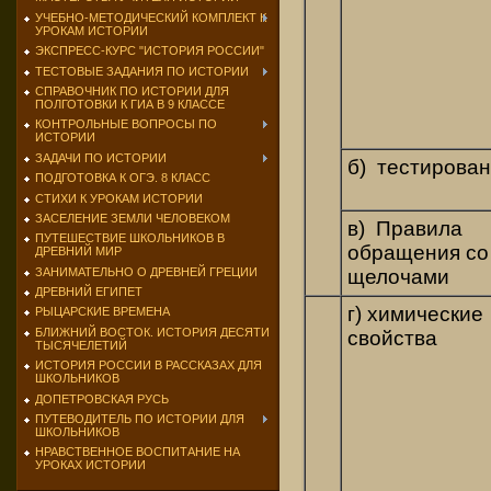
УЧЕБНО-МЕТОДИЧЕСКИЙ КОМПЛЕКТ К
УРОКАМ ИСТОРИИ
ЭКСПРЕСС-КУРС "ИСТОРИЯ РОССИИ"
ТЕСТОВЫЕ ЗАДАНИЯ ПО ИСТОРИИ
СПРАВОЧНИК ПО ИСТОРИИ ДЛЯ
ПОЛГОТОВКИ К ГИА В 9 КЛАССЕ
КОНТРОЛЬНЫЕ ВОПРОСЫ ПО
ИСТОРИИ
ЗАДАЧИ ПО ИСТОРИИ
б) тестирова
ПОДГОТОВКА К ОГЭ. 8 КЛАСС
СТИХИ К УРОКАМ ИСТОРИИ
ЗАСЕЛЕНИЕ ЗЕМЛИ ЧЕЛОВЕКОМ
в) Правила
ПУТЕШЕСТВИЕ ШКОЛЬНИКОВ В
обращения со
ДРЕВНИЙ МИР
ЗАНИМАТЕЛЬНО О ДРЕВНЕЙ ГРЕЦИИ
щелочами
ДРЕВНИЙ ЕГИПЕТ
г) химические
РЫЦАРСКИЕ ВРЕМЕНА
БЛИЖНИЙ ВОСТОК. ИСТОРИЯ ДЕСЯТИ
свойства
ТЫСЯЧЕЛЕТИЙ
ИСТОРИЯ РОССИИ В РАССКАЗАХ ДЛЯ
ШКОЛЬНИКОВ
ДОПЕТРОВСКАЯ РУСЬ
ПУТЕВОДИТЕЛЬ ПО ИСТОРИИ ДЛЯ
ШКОЛЬНИКОВ
НРАВСТВЕННОЕ ВОСПИТАНИЕ НА
УРОКАХ ИСТОРИИ