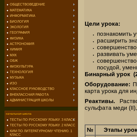
ОБЩЕСТВОВЕДЕНИЕ
МАТЕМАТИКА
ИНФОРМАТИКА
БИОЛОГИЯ
Цели урока:
ЭКОЛОГИЯ
познакомить 
ГЕОГРАФИЯ
ФИЗИКА
расширить зна
АСТРОНОМИЯ
совершенство
ХИМИЯ
развивать уме
МХК
совершенство
ОБЖ
посудой, умен
ФИЗКУЛЬТУРА
ТЕХНОЛОГИЯ
Бинарный урок (2
МУЗЫКА
Оборудование:
ПС
ИЗО
КЛАССНОЕ РУКОВОДСТВО
карта урока для и
ВНЕКЛАССНАЯ РАБОТА
Реактивы.
Раство
АДМИНИСТРАЦИЯ ШКОЛЫ
сульфата меди (II
начальная школа
ТЕСТЫ ПО РУССКОМУ ЯЗЫКУ. 3 КЛАСС
ТЕСТЫ ПО РУССКОМУ ЯЗЫКУ. 2 КЛАСС
№
Этапы уро
КИМ ПО ЛИТЕРАТУРНОМУ ЧТЕНИЮ. 1
КЛАСС