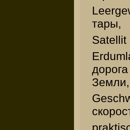
Leerg
тары,
Satellit
Erdum
дорога
Земли,
Gesch
скорос
praktis