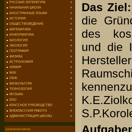
РУССКАЯ ЛИТЕРАТУРА
Das Ziel:
НАЧАЛЬНАЯ ШКОЛА
ИНОСТРАННЫЕ ЯЗЫКИ
die Grün
ИСТОРИЯ
ОБЩЕСТВОВЕДЕНИЕ
des kos
МАТЕМАТИКА
ИНФОРМАТИКА
БИОЛОГИЯ
und die I
ЭКОЛОГИЯ
ГЕОГРАФИЯ
Herst
ФИЗИКА
АСТРОНОМИЯ
ХИМИЯ
Raumschi
МХК
ОБЖ
kennenzu
ФИЗКУЛЬТУРА
ТЕХНОЛОГИЯ
МУЗЫКА
K.E.Zi
ИЗО
КЛАССНОЕ РУКОВОДСТВО
S.P.Korol
ВНЕКЛАССНАЯ РАБОТА
АДМИНИСТРАЦИЯ ШКОЛЫ
Aufgabe
начальная школа