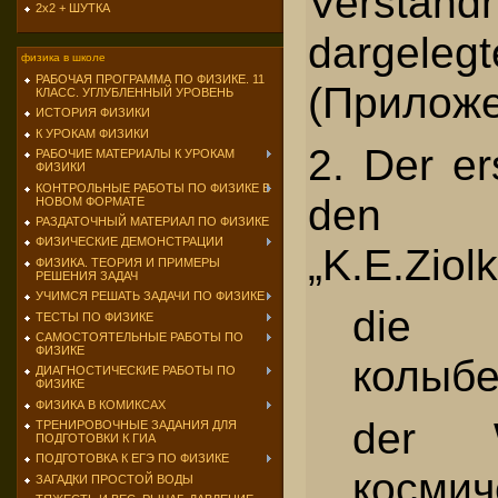
Verst
2х2 + ШУТКА
dargeleg
физика в школе
РАБОЧАЯ ПРОГРАММА ПО ФИЗИКЕ. 11
(Приложе
КЛАСС. УГЛУБЛЕННЫЙ УРОВЕНЬ
ИСТОРИЯ ФИЗИКИ
К УРОКАМ ФИЗИКИ
2. Der er
РАБОЧИЕ МАТЕРИАЛЫ К УРОКАМ
ФИЗИКИ
КОНТРОЛЬНЫЕ РАБОТЫ ПО ФИЗИКЕ В
den 
НОВОМ ФОРМАТЕ
РАЗДАТОЧНЫЙ МАТЕРИАЛ ПО ФИЗИКЕ
ФИЗИЧЕСКИЕ ДЕМОНСТРАЦИИ
„K.E.Ziol
ФИЗИКА. ТЕОРИЯ И ПРИМЕРЫ
РЕШЕНИЯ ЗАДАЧ
УЧИМСЯ РЕШАТЬ ЗАДАЧИ ПО ФИЗИКЕ
die
ТЕСТЫ ПО ФИЗИКЕ
САМОСТОЯТЕЛЬНЫЕ РАБОТЫ ПО
ФИЗИКЕ
колыбе
ДИАГНОСТИЧЕСКИЕ РАБОТЫ ПО
ФИЗИКЕ
ФИЗИКА В КОМИКСАХ
der 
ТРЕНИРОВОЧНЫЕ ЗАДАНИЯ ДЛЯ
ПОДГОТОВКИ К ГИА
ПОДГОТОВКА К ЕГЭ ПО ФИЗИКЕ
космич
ЗАГАДКИ ПРОСТОЙ ВОДЫ