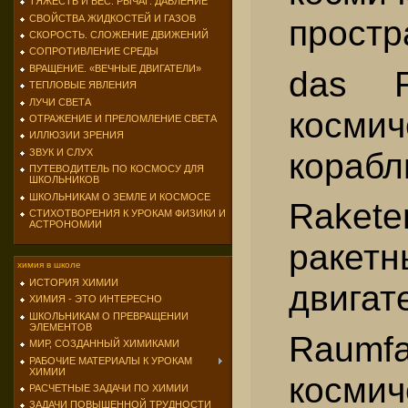
ТЯЖЕСТЬ И ВЕС. РЫЧАГ. ДАВЛЕНИЕ
СВОЙСТВА ЖИДКОСТЕЙ И ГАЗОВ
простр
СКОРОСТЬ. СЛОЖЕНИЕ ДВИЖЕНИЙ
СОПРОТИВЛЕНИЕ СРЕДЫ
ВРАЩЕНИЕ. «ВЕЧНЫЕ ДВИГАТЕЛИ»
das R
ТЕПЛОВЫЕ ЯВЛЕНИЯ
ЛУЧИ СВЕТА
космич
ОТРАЖЕНИЕ И ПРЕЛОМЛЕНИЕ СВЕТА
ИЛЛЮЗИИ ЗРЕНИЯ
корабл
ЗВУК И СЛУХ
ПУТЕВОДИТЕЛЬ ПО КОСМОСУ ДЛЯ
ШКОЛЬНИКОВ
ШКОЛЬНИКАМ О ЗЕМЛЕ И КОСМОСЕ
Raket
СТИХОТВОРЕНИЯ К УРОКАМ ФИЗИКИ И
АСТРОНОМИИ
ракетн
химия в школе
ИСТОРИЯ ХИМИИ
двигат
ХИМИЯ - ЭТО ИНТЕРЕСНО
ШКОЛЬНИКАМ О ПРЕВРАЩЕНИИ
ЭЛЕМЕНТОВ
Rau
МИР, СОЗДАННЫЙ ХИМИКАМИ
РАБОЧИЕ МАТЕРИАЛЫ К УРОКАМ
ХИМИИ
космич
РАСЧЕТНЫЕ ЗАДАЧИ ПО ХИМИИ
ЗАДАЧИ ПОВЫШЕННОЙ ТРУДНОСТИ