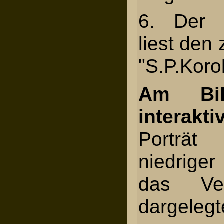
6. Der 
liest den 
"S.P.Koro
Am Bil
interakti
Porträt 
niedriger 
das Ver
dargelegt