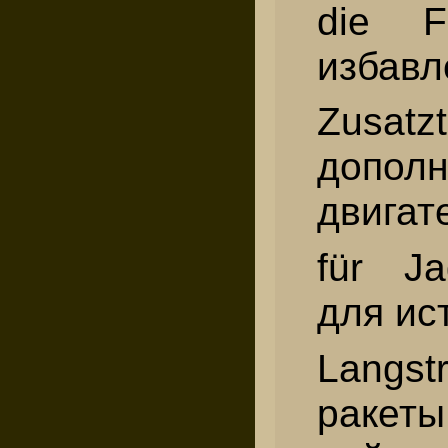
die F
избавл
Zusatz
допол
двигат
für Ja
для ис
Langst
ракет