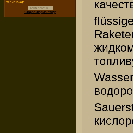
качеств
форма входа
Войти через uID
Старая форма входа
flüssig
Raketen
жидко
топлив
Wass
водоро
Saue
кислор