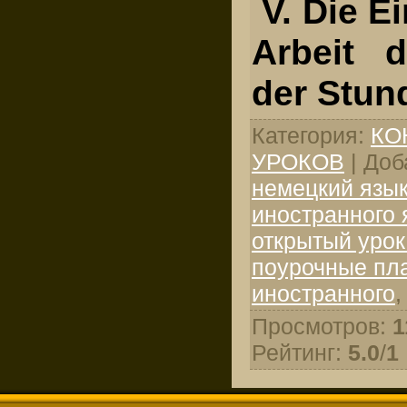
V. Die E
Arbeit 
der Stun
Категория
:
КО
УРОКОВ
|
Доб
немецкий язы
иностранного 
открытый урок
поурочные пл
иностранного
Просмотров
:
1
Рейтинг
:
5.0
/
1