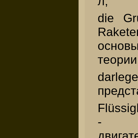
л,
die Gr
Rakete
основ
теории
dar
предст
Flüssig
- ис
двигат