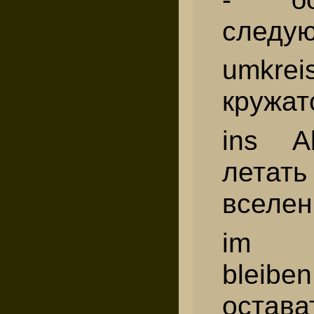
следую
umk
кружат
ins A
лет
вселен
im V
bleibe
остава