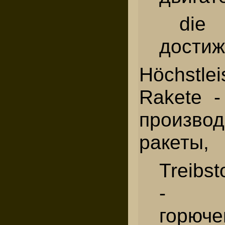
die E
достиж
Höchstl
Rakete 
производ
ракеты,
Treibst
- ко
горюче