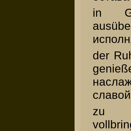
in Ge
ausüb
исполн
der Ru
gen
наслаж
славой
zu L
voll