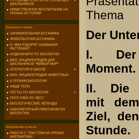
Präsent
ПУТЕВОДИТЕЛЬ ПО ИСТОРИИ ДЛЯ
ШКОЛЬНИКОВ
НРАВСТВЕННОЕ ВОСПИТАНИЕ НА
Thema
УРОКАХ ИСТОРИИ
биология в школе
Der Unter
ЗАНИМАТЕЛЬНАЯ БОТАНИКА
ЛЮБОПЫТНАЯ БОТАНИКА
О ЧЕМ ГОВОРЯТ НАЗВАНИЯ
РАСТЕНИЙ?
I. Der
АУДИОКНИГИ ПО БИОЛОГИИ
БИО-ЭНЦИКЛОПЕДИЯ ДЛЯ
Moment.
ШКОЛЬНИКОВ "ЖИВОЙ МИР"
ЗООЛОГИЯ В ШКОЛЕ
БИО-ЭНЦИКЛОПЕДИЯ ЖИВОТНЫХ
К УРОКАМ БИОЛОГИИ
II. Die
НАШЕ ТЕЛО
ТЕСТЫ ПО БИОЛОГИИ
mit de
ПРОГУЛКИ ПО ЛЕСУ
БИОЛОГИЧЕСКИЕ ЛЕГЕНДЫ
ЛАБОРАТОРНЫЙ ПРАКТИКУМ ПО
Ziel, de
БИОЛОГИИ
Stunde.
математика в школе
РАБОТА С ТЕКСТОМ НА УРОКАХ
МАТЕМАТИКИ