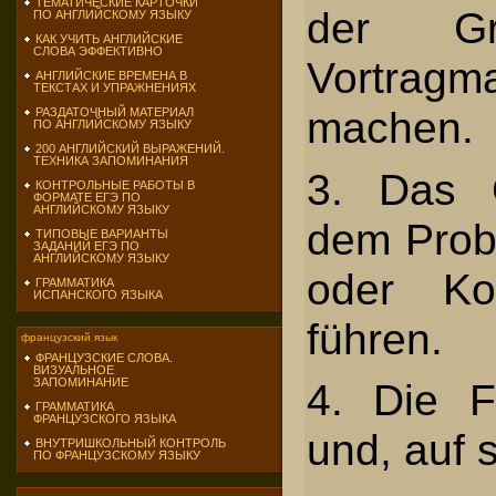
ТЕМАТИЧЕСКИЕ КАРТОЧКИ
der Gr
ПО АНГЛИЙСКОМУ ЯЗЫКУ
КАК УЧИТЬ АНГЛИЙСКИЕ
СЛОВА ЭФФЕКТИВНО
Vortrag
АНГЛИЙСКИЕ ВРЕМЕНА В
ТЕКСТАХ И УПРАЖНЕНИЯХ
machen.
РАЗДАТОЧНЫЙ МАТЕРИАЛ
ПО АНГЛИЙСКОМУ ЯЗЫКУ
200 АНГЛИЙСКИЙ ВЫРАЖЕНИЙ.
ТЕХНИКА ЗАПОМИНАНИЯ
3. Das 
КОНТРОЛЬНЫЕ РАБОТЫ В
ФОРМАТЕ ЕГЭ ПО
АНГЛИЙСКОМУ ЯЗЫКУ
dem Probl
ТИПОВЫЕ ВАРИАНТЫ
ЗАДАНИЙ ЕГЭ ПО
АНГЛИЙСКОМУ ЯЗЫКУ
oder Kol
ГРАММАТИКА
ИСПАНСКОГО ЯЗЫКА
führen.
французский язык
ФРАНЦУЗСКИЕ СЛОВА.
ВИЗУАЛЬНОЕ
ЗАПОМИНАНИЕ
4. Die F
ГРАММАТИКА
ФРАНЦУЗСКОГО ЯЗЫКА
und, auf 
ВНУТРИШКОЛЬНЫЙ КОНТРОЛЬ
ПО ФРАНЦУЗСКОМУ ЯЗЫКУ