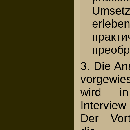
Umse
erleben
практи
преобр
3. Die An
vorgewie
wird i
Intervie
Der Vort