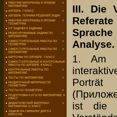
РАБОЧИЕ МАТЕРИАЛЫ К УРОКАМ
III. Die 
МАТЕМАТИКИ
АЛГЕБРА. 7 КЛАСС
АЛГЕБРА. ТЕХНИКА РЕШЕНИЯ ЗАДАЧ
Refera
РАБОЧИЕ МАТЕРИАЛЫ К УРОКАМ
ГЕОМЕТРИИ
ОТ ЗАДАЧЕК К ЗАДАЧАМ
Sprach
РАЗНОУРОВНЕВЫЕ ЗАДАЧИ ПО
МАТЕМАТИКЕ
Analyse
САМОСТОЯТЕЛЬНЫЕ РАБОТЫ ПО
ГЕОМЕТРИИ
САМОСТОЯТЕЛЬНЫЕ РАБОТЫ ПО
МАТЕМАТИКЕ
1. Am B
КАРТОЧКИ ПО АЛГЕБРЕ. 7 КЛАСС
САМОСТОЯТЕЛЬНЫЕ И КОНТРОЛЬНЫЕ
РАБОТЫ ПО АЛГЕБРЕ. 9 КЛАСС
interakti
КОНТРОЛЬНЫЕ РАБОТЫ ПО
МАТЕМАТИКЕ
ТЕСТЫ ПО МАТЕМАТИКЕ
Porträt K
РАЗДАТОЧНЫЙ МАТЕРИАЛ ПО
ГЕОМЕТРИИ
(Приложен
ТЕСТЫ ПО ГЕОМЕТРИИ
ПОДГОТОВКА К ОГЭ ПО МАТЕМАТИКЕ. 9
КЛАСС
ist die
ДИДАКТИЧЕСКИЙ МАТЕРИАЛ.
МАТЕМАТИКА 11 КЛАСС
ЗАДАЧИ НА СМЕКАЛКУ ДЛЯ 5-6
КЛАССОВ