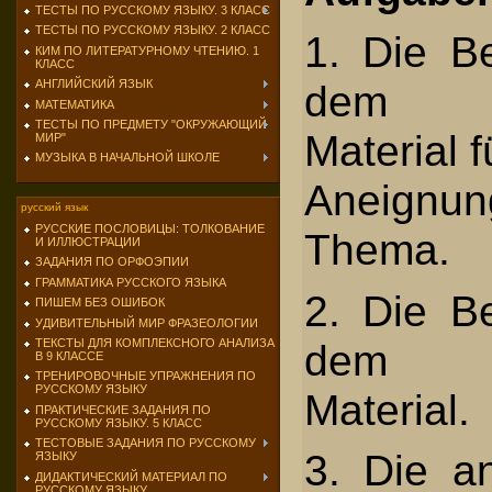
ТЕСТЫ ПО РУССКОМУ ЯЗЫКУ. 3 КЛАСС
ТЕСТЫ ПО РУССКОМУ ЯЗЫКУ. 2 КЛАСС
1. Die Be
КИМ ПО ЛИТЕРАТУРНОМУ ЧТЕНИЮ. 1
КЛАСС
dem le
АНГЛИЙСКИЙ ЯЗЫК
МАТЕМАТИКА
ТЕСТЫ ПО ПРЕДМЕТУ "ОКРУЖАЮЩИЙ
Material f
МИР"
МУЗЫКА В НАЧАЛЬНОЙ ШКОЛЕ
Aneign
русский язык
РУССКИЕ ПОСЛОВИЦЫ: ТОЛКОВАНИЕ
Thema.
И ИЛЛЮСТРАЦИИ
ЗАДАНИЯ ПО ОРФОЭПИИ
ГРАММАТИКА РУССКОГО ЯЗЫКА
2. Die Be
ПИШЕМ БЕЗ ОШИБОК
УДИВИТЕЛЬНЫЙ МИР ФРАЗЕОЛОГИИ
dem a
ТЕКСТЫ ДЛЯ КОМПЛЕКСНОГО АНАЛИЗА
В 9 КЛАССЕ
ТРЕНИРОВОЧНЫЕ УПРАЖНЕНИЯ ПО
РУССКОМУ ЯЗЫКУ
Material.
ПРАКТИЧЕСКИЕ ЗАДАНИЯ ПО
РУССКОМУ ЯЗЫКУ. 5 КЛАСС
ТЕСТОВЫЕ ЗАДАНИЯ ПО РУССКОМУ
3. Die an
ЯЗЫКУ
ДИДАКТИЧЕСКИЙ МАТЕРИАЛ ПО
РУССКОМУ ЯЗЫКУ