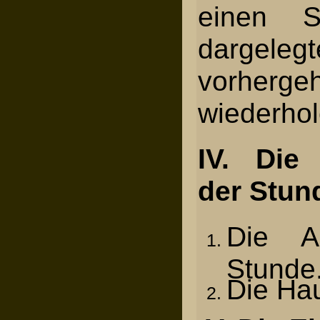
einen 
dargel
vorherg
wiederhol
IV. Die
der Stun
Die A
Stunde
Die Ha