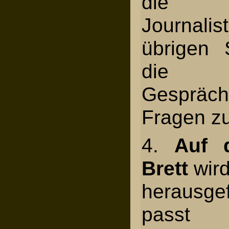
die 
Journal
übrigen S
die 
Gespräc
Fragen zu
4.
Auf d
Brett
wird
herausg
passt 