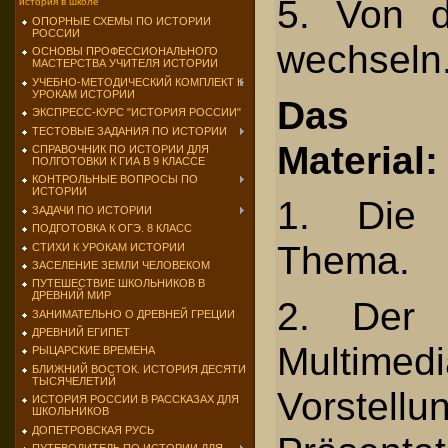
5. Von 
история в школе
ОПОРНЫЕ СХЕМЫ ПО ИСТОРИИ
РОССИИ
wechseln
ОСНОВЫ ПРОФЕССИОНАЛЬНОГО
МАСТЕРСТВА УЧИТЕЛЯ ИСТОРИИ
УЧЕБНО-МЕТОДИЧЕСКИЙ КОМПЛЕКТ К
УРОКАМ ИСТОРИИ
Das an
ЭКСПРЕСС-КУРС "ИСТОРИЯ РОССИИ"
ТЕСТОВЫЕ ЗАДАНИЯ ПО ИСТОРИИ
Material:
СПРАВОЧНИК ПО ИСТОРИИ ДЛЯ
ПОЛГОТОВКИ К ГИА В 9 КЛАССЕ
КОНТРОЛЬНЫЕ ВОПРОСЫ ПО
ИСТОРИИ
1. Die 
ЗАДАЧИ ПО ИСТОРИИ
ПОДГОТОВКА К ОГЭ. 8 КЛАСС
Thema.
СТИХИ К УРОКАМ ИСТОРИИ
ЗАСЕЛЕНИЕ ЗЕМЛИ ЧЕЛОВЕКОМ
ПУТЕШЕСТВИЕ ШКОЛЬНИКОВ В
ДРЕВНИЙ МИР
2. Der 
ЗАНИМАТЕЛЬНО О ДРЕВНЕЙ ГРЕЦИИ
ДРЕВНИЙ ЕГИПЕТ
Multim
РЫЦАРСКИЕ ВРЕМЕНА
БЛИЖНИЙ ВОСТОК. ИСТОРИЯ ДЕСЯТИ
ТЫСЯЧЕЛЕТИЙ
Vorst
ИСТОРИЯ РОССИИ В РАССКАЗАХ ДЛЯ
ШКОЛЬНИКОВ
ДОПЕТРОВСКАЯ РУСЬ