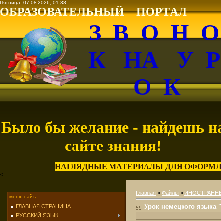
Пятница, 07.08.2026, 01:38
ОБРАЗОВАТЕЛЬНЫЙ ПОРТАЛ
З В О Н 
К НА У 
О К
Было бы желание - найдешь н
сайте знания!
НАГЛЯДНЫЕ МАТЕРИАЛЫ ДЛЯ ОФОРМЛ
<
Главная
»
Файлы
»
ИНОСТРАНН
меню сайта
Урок немецкого языка "D
ГЛАВНАЯ СТРАНИЦА
РУССКИЙ ЯЗЫК