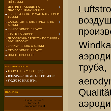
ПО ХИМИИ
Luftst
ЦВЕТНЫЕ ТАБЛИЦЫ ПО
НЕОРГАНИЧЕСКОЙ ХИМИИ
ТЕОРЕТИЧЕСКАЯ И МАТЕМАТИЧЕСКАЯ
возду
ХИМИЯ
САМОСТОЯТЕЛЬНЫЕ РАБОТЫ ПО
ХИМИИ
произв
КИМ ПО ХИМИИ. 8 КЛАСС
ТЕСТЫ ПО ХИМИИ
ПРОВЕРОЧНЫЕ РАБОТЫ ПО ХИМИИ в
Win
10-11 КЛАССАХ
ЗАНИМАТЕЛЬНО О ХИМИИ
ОГЭ ПО ХИМИИ. 9 КЛАСС
аэроди
ПОДГОТОВКА К ЕГЭ
труба,
категории раздела
КОНСПЕКТЫ УРОКОВ
[154]
ВНЕКЛАССНЫЕ МЕРОПРИЯТИЯ
[32]
aerody
ПОДГОТОВКА К ЕГЭ
[37]
Qual
статистика
аэроди
Онлайн всего:
1
Гостей:
1
Пользователей:
0