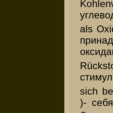
Kohlen
углево
als Oxi
прин
оксида
Rücks
стимул
sich b
)- себ