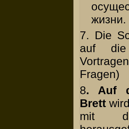
осущес
жизни.
7. Die Sc
auf di
Vortra
Fragen)
8
. Auf d
Brett
wird
mit d
herausgef