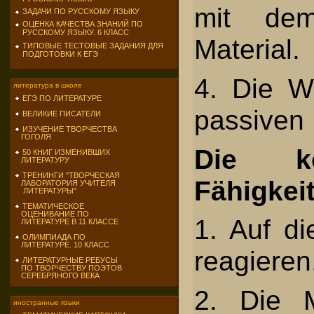
mit dem
ЗАДАЧИ ПО РУССКОМУ ЯЗЫКУ
ОЦЕНКА КАЧЕСТВА ЗНАНИЙ ПО
РУССКОМУ ЯЗЫКУ. 6 КЛАСС
Material.
ТИПОВЫЕ ТЕСТОВЫЕ ЗАДАНИЯ ДЛЯ
ПОДГОТОВКИ К ЕГЭ
4. Die W
литература в школе
ЕГЭ ПО ЛИТЕРАТУРЕ
passiven 
ВЕЛИКИЕ ПИСАТЕЛИ
ИЗУЧЕНИЕ ТВОРЧЕСТВА
ГОГОЛЯ
Die ko
50 КНИГ ИЗМЕНИВШИХ
ЛИТЕРАТУРУ
ТРЕНИНГИ "ТВОРЧЕСКАЯ
Fähigkei
ЛАБОРАТОРИЯ УЧИТЕЛЯ
ЛИТЕРАТУРЫ"
ТЕМАТИЧЕСКОЕ
ОЦЕНИВАНИЕ ПО
1. Auf di
ЛИТЕРАТУРЕ В 11 КЛАССЕ
ОЛИМПИАДА ПО
ЛИТЕРАТУРЕ. 10 КЛАСС
reagieren
ЛИТЕРАТУРНЫЕ РЕБУСЫ
ПО ТВОРЧЕСТВУ ПОЭТОВ
СЕРЕБРЯНОГО ВЕКА
2. Die M
иностранные языки