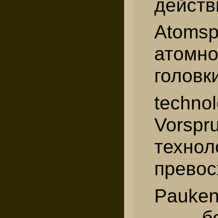
действ
Atoms
атом
головк
techno
Vor
технол
превос
Pauken
- бо