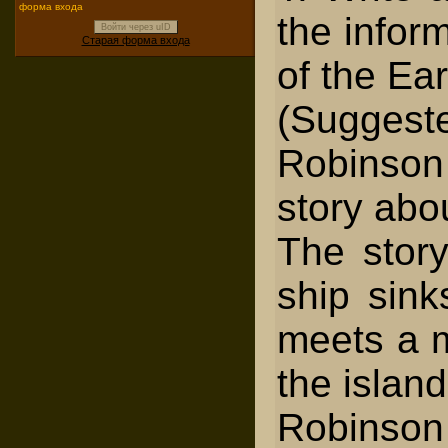
форма входа
the infor
Войти через uID
Старая форма входа
of the Ear
(Suggest
Robinson 
story abo
The stor
ship sink
meets a m
the islan
Robinson 