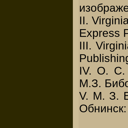
изображе
II. Virgi
Express P
III. Virg
Publishin
IV. O. C
М.З. Бибо
V. М. З.
Обнинск: