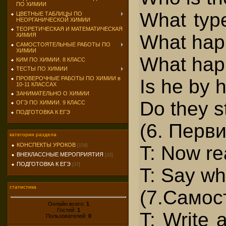
ПО ХИМИИ
What type
ЦВЕТНЫЕ ТАБЛИЦЫ ПО
НЕОРГАНИЧЕСКОЙ ХИМИИ
ТЕОРЕТИЧЕСКАЯ И МАТЕМАТИЧЕСКАЯ
What happ
ХИМИЯ
САМОСТОЯТЕЛЬНЫЕ РАБОТЫ ПО
ХИМИИ
What happ
КИМ ПО ХИМИИ. 8 КЛАСС
ТЕСТЫ ПО ХИМИИ
ПРОВЕРОЧНЫЕ РАБОТЫ ПО ХИМИИ в
Is he by 
10-11 КЛАССАХ
ЗАНИМАТЕЛЬНО О ХИМИИ
Do they s
ОГЭ ПО ХИМИИ. 9 КЛАСС
ПОДГОТОВКА К ЕГЭ
(6. Перв
категории раздела
КОНСПЕКТЫ УРОКОВ
T: Now re
[154]
ВНЕКЛАССНЫЕ МЕРОПРИЯТИЯ
[32]
ПОДГОТОВКА К ЕГЭ
[37]
T: Say wh
статистика
(7.Самос
Онлайн всего:
1
Гостей:
1
T: Write 
Пользователей:
0