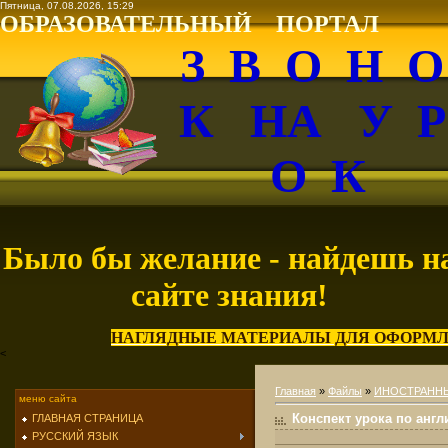
Пятница, 07.08.2026, 15:29
ОБРАЗОВАТЕЛЬНЫЙ ПОРТАЛ
З В О Н 
К НА У 
О К
Было бы желание - найдешь н
сайте знания!
НАГЛЯДНЫЕ МАТЕРИАЛЫ ДЛЯ ОФОРМЛ
<
Главная
»
Файлы
»
ИНОСТРАНН
меню сайта
Конспект урока по англ
ГЛАВНАЯ СТРАНИЦА
РУССКИЙ ЯЗЫК