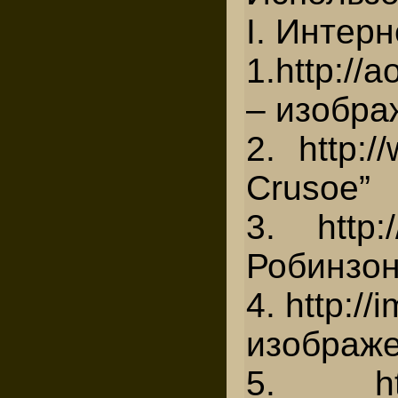
I. Интер
1.http://
– изображ
2. http:
Crusoe”
3. http:
Робинзон
4. http:/
изображе
5. http