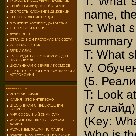
T: What s
ТЯЖЕСТЬ И ВЕС. РЫЧАГ. ДАВЛЕНИЕ
СВОЙСТВА ЖИДКОСТЕЙ И ГАЗОВ
name, the 
СКОРОСТЬ. СЛОЖЕНИЕ ДВИЖЕНИЙ
СОПРОТИВЛЕНИЕ СРЕДЫ
ВРАЩЕНИЕ. «ВЕЧНЫЕ ДВИГАТЕЛИ»
T: What s
ТЕПЛОВЫЕ ЯВЛЕНИЯ
ЛУЧИ СВЕТА
summary o
ОТРАЖЕНИЕ И ПРЕЛОМЛЕНИЕ СВЕТА
ИЛЛЮЗИИ ЗРЕНИЯ
T: What s
ЗВУК И СЛУХ
ПУТЕВОДИТЕЛЬ ПО КОСМОСУ ДЛЯ
ШКОЛЬНИКОВ
V. Обуче
ШКОЛЬНИКАМ О ЗЕМЛЕ И КОСМОСЕ
СТИХОТВОРЕНИЯ К УРОКАМ ФИЗИКИ И
АСТРОНОМИИ
(5. Реал
химия в школе
T: Look a
ИСТОРИЯ ХИМИИ
ХИМИЯ - ЭТО ИНТЕРЕСНО
(7 слайд)
ШКОЛЬНИКАМ О ПРЕВРАЩЕНИИ
ЭЛЕМЕНТОВ
МИР, СОЗДАННЫЙ ХИМИКАМИ
(Key: Wha
РАБОЧИЕ МАТЕРИАЛЫ К УРОКАМ
ХИМИИ
РАСЧЕТНЫЕ ЗАДАЧИ ПО ХИМИИ
Who is th
ЗАДАЧИ ПОВЫШЕННОЙ ТРУДНОСТИ