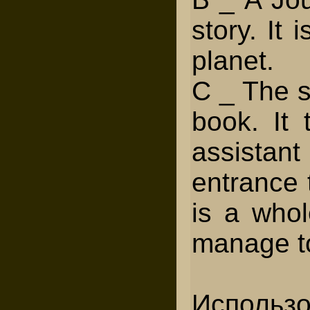
story. It
planet.
С _ The s
book. It 
assistant
entrance 
is a who
manage t
Использо