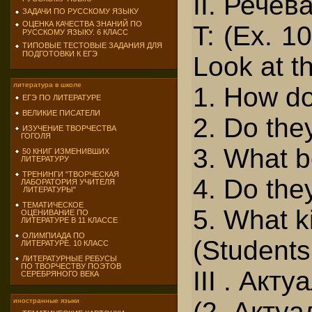
II. Речев
ЗАДАЧИ ПО РУССКОМУ ЯЗЫКУ
ОЦЕНКА КАЧЕСТВА ЗНАНИЙ ПО
T: (Ex. 1
РУССКОМУ ЯЗЫКУ. 6 КЛАСС
ТИПОВЫЕ ТЕСТОВЫЕ ЗАДАНИЯ ДЛЯ
ПОДГОТОВКИ К ЕГЭ
Look at 
литература в школе
1. How do 
ЕГЭ ПО ЛИТЕРАТУРЕ
ВЕЛИКИЕ ПИСАТЕЛИ
2. Do the
ИЗУЧЕНИЕ ТВОРЧЕСТВА
ГОГОЛЯ
3. What b
50 КНИГ ИЗМЕНИВШИХ
ЛИТЕРАТУРУ
ТРЕНИНГИ "ТВОРЧЕСКАЯ
4. Do the
ЛАБОРАТОРИЯ УЧИТЕЛЯ
ЛИТЕРАТУРЫ"
ТЕМАТИЧЕСКОЕ
5. What k
ОЦЕНИВАНИЕ ПО
ЛИТЕРАТУРЕ В 11 КЛАССЕ
ОЛИМПИАДА ПО
(Students
ЛИТЕРАТУРЕ. 10 КЛАСС
ЛИТЕРАТУРНЫЕ РЕБУСЫ
ПО ТВОРЧЕСТВУ ПОЭТОВ
III . Акт
СЕРЕБРЯНОГО ВЕКА
(2. Акту
иностранные языки