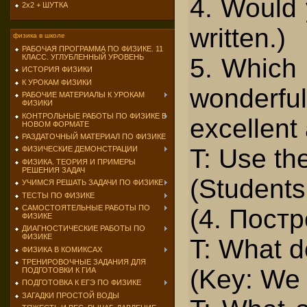
4. Would 
2х2 + ШУТКА
written.)
физика в школе
РАБОЧАЯ ПРОГРАММА ПО ФИЗИКЕ. 11
КЛАСС. УГЛУБЛЕННЫЙ УРОВЕНЬ
5. Which 
ИСТОРИЯ ФИЗИКИ
К УРОКАМ ФИЗИКИ
wonderful
РАБОЧИЕ МАТЕРИАЛЫ К УРОКАМ
ФИЗИКИ
КОНТРОЛЬНЫЕ РАБОТЫ ПО ФИЗИКЕ В
excellent
НОВОМ ФОРМАТЕ
РАЗДАТОЧНЫЙ МАТЕРИАЛ ПО ФИЗИКЕ
T: Use th
ФИЗИЧЕСКИЕ ДЕМОНСТРАЦИИ
ФИЗИКА. ТЕОРИЯ И ПРИМЕРЫ
РЕШЕНИЯ ЗАДАЧ
(Students
УЧИМСЯ РЕШАТЬ ЗАДАЧИ ПО ФИЗИКЕ
ТЕСТЫ ПО ФИЗИКЕ
САМОСТОЯТЕЛЬНЫЕ РАБОТЫ ПО
(4. Пост
ФИЗИКЕ
ДИАГНОСТИЧЕСКИЕ РАБОТЫ ПО
ФИЗИКЕ
T: What d
ФИЗИКА В КОМИКСАХ
ТРЕНИРОВОЧНЫЕ ЗАДАНИЯ ДЛЯ
(Key: We 
ПОДГОТОВКИ К ГИА
ПОДГОТОВКА К ЕГЭ ПО ФИЗИКЕ
ЗАГАДКИ ПРОСТОЙ ВОДЫ