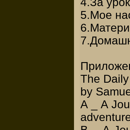
4.За уро
5.Мое н
6.Матер
7.Домаш
Приложе
The Daily
by Samue
A _ A Jou
adventures
В _ A Jou