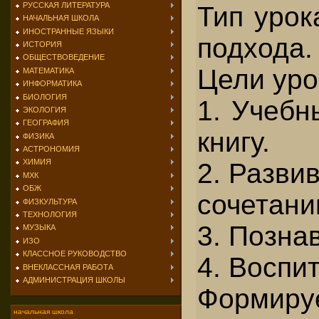
РУССКАЯ ЛИТЕРАТУРА
Тип урок
НАЧАЛЬНАЯ ШКОЛА
ИНОСТРАННЫЕ ЯЗЫКИ
подхода.
ИСТОРИЯ
ОБЩЕСТВОВЕДЕНИЕ
Цели уро
МАТЕМАТИКА
ИНФОРМАТИКА
БИОЛОГИЯ
1. Учебн
ЭКОЛОГИЯ
ГЕОГРАФИЯ
книгу.
ФИЗИКА
АСТРОНОМИЯ
ХИМИЯ
2. Разви
МХК
ОБЖ
сочетани
ФИЗКУЛЬТУРА
ТЕХНОЛОГИЯ
3. Позна
МУЗЫКА
ИЗО
КЛАССНОЕ РУКОВОДСТВО
4. Воспи
ВНЕКЛАССНАЯ РАБОТА
АДМИНИСТРАЦИЯ ШКОЛЫ
Формируе
начальная школа