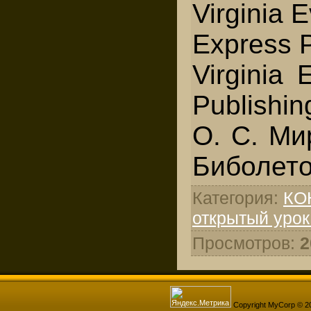
Virginia 
Express P
Virginia 
Publishin
O. C. Ми
Биболетов
Категория
:
КО
открытый урок
Просмотров
:
2
Copyright MyCorp © 2