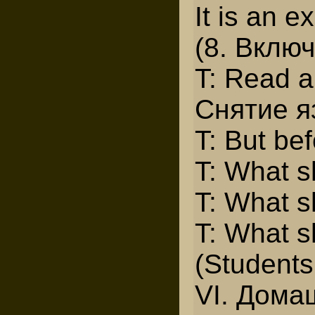
It is an e
(8. Вклю
T: Read a
Снятие я
T: But be
T: What s
T: What s
T: What s
(Students
VI. Дома