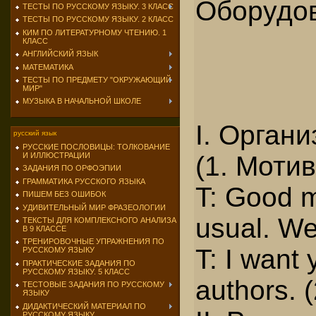
Оборудов
ТЕСТЫ ПО РУССКОМУ ЯЗЫКУ. 3 КЛАСС
ТЕСТЫ ПО РУССКОМУ ЯЗЫКУ. 2 КЛАСС
КИМ ПО ЛИТЕРАТУРНОМУ ЧТЕНИЮ. 1
КЛАСС
АНГЛИЙСКИЙ ЯЗЫК
МАТЕМАТИКА
ТЕСТЫ ПО ПРЕДМЕТУ "ОКРУЖАЮЩИЙ
МИР"
МУЗЫКА В НАЧАЛЬНОЙ ШКОЛЕ
I. Орган
русский язык
РУССКИЕ ПОСЛОВИЦЫ: ТОЛКОВАНИЕ
(1. Моти
И ИЛЛЮСТРАЦИИ
ЗАДАНИЯ ПО ОРФОЭПИИ
ГРАММАТИКА РУССКОГО ЯЗЫКА
T: Good m
ПИШЕМ БЕЗ ОШИБОК
УДИВИТЕЛЬНЫЙ МИР ФРАЗЕОЛОГИИ
usual. We
ТЕКСТЫ ДЛЯ КОМПЛЕКСНОГО АНАЛИЗА
В 9 КЛАССЕ
ТРЕНИРОВОЧНЫЕ УПРАЖНЕНИЯ ПО
T: I want
РУССКОМУ ЯЗЫКУ
ПРАКТИЧЕСКИЕ ЗАДАНИЯ ПО
РУССКОМУ ЯЗЫКУ. 5 КЛАСС
authors. 
ТЕСТОВЫЕ ЗАДАНИЯ ПО РУССКОМУ
ЯЗЫКУ
ДИДАКТИЧЕСКИЙ МАТЕРИАЛ ПО
РУССКОМУ ЯЗЫКУ