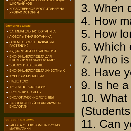
ПУТЕВОДИТЕЛЬ ПО ИСТОРИИ ДЛЯ
3. When d
ШКОЛЬНИКОВ
НРАВСТВЕННОЕ ВОСПИТАНИЕ НА
УРОКАХ ИСТОРИИ
4. How ma
биология в школе
5. How l
ЗАНИМАТЕЛЬНАЯ БОТАНИКА
ЛЮБОПЫТНАЯ БОТАНИКА
6. Which 
О ЧЕМ ГОВОРЯТ НАЗВАНИЯ
РАСТЕНИЙ?
АУДИОКНИГИ ПО БИОЛОГИИ
7. Who is
БИО-ЭНЦИКЛОПЕДИЯ ДЛЯ
ШКОЛЬНИКОВ "ЖИВОЙ МИР"
ЗООЛОГИЯ В ШКОЛЕ
8. Have y
БИО-ЭНЦИКЛОПЕДИЯ ЖИВОТНЫХ
К УРОКАМ БИОЛОГИИ
9. Is he a
НАШЕ ТЕЛО
ТЕСТЫ ПО БИОЛОГИИ
ПРОГУЛКИ ПО ЛЕСУ
10. What 
БИОЛОГИЧЕСКИЕ ЛЕГЕНДЫ
ЛАБОРАТОРНЫЙ ПРАКТИКУМ ПО
(Students
БИОЛОГИИ
11. Can y
математика в школе
РАБОТА С ТЕКСТОМ НА УРОКАХ
МАТЕМАТИКИ