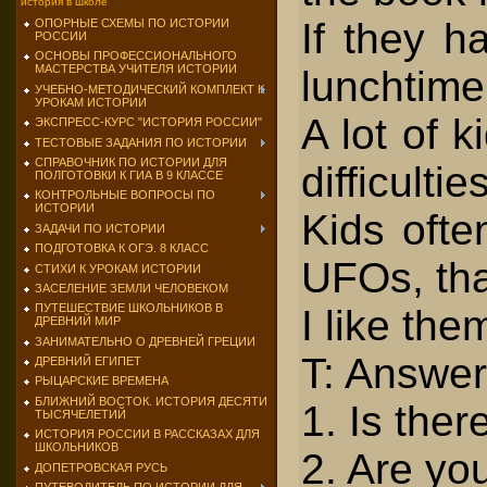
история в школе
If they h
ОПОРНЫЕ СХЕМЫ ПО ИСТОРИИ
РОССИИ
ОСНОВЫ ПРОФЕССИОНАЛЬНОГО
МАСТЕРСТВА УЧИТЕЛЯ ИСТОРИИ
lunchtime 
УЧЕБНО-МЕТОДИЧЕСКИЙ КОМПЛЕКТ К
УРОКАМ ИСТОРИИ
A lot of 
ЭКСПРЕСС-КУРС "ИСТОРИЯ РОССИИ"
ТЕСТОВЫЕ ЗАДАНИЯ ПО ИСТОРИИ
СПРАВОЧНИК ПО ИСТОРИИ ДЛЯ
difficulti
ПОЛГОТОВКИ К ГИА В 9 КЛАССЕ
КОНТРОЛЬНЫЕ ВОПРОСЫ ПО
ИСТОРИИ
Kids ofte
ЗАДАЧИ ПО ИСТОРИИ
ПОДГОТОВКА К ОГЭ. 8 КЛАСС
UFOs, tha
СТИХИ К УРОКАМ ИСТОРИИ
ЗАСЕЛЕНИЕ ЗЕМЛИ ЧЕЛОВЕКОМ
ПУТЕШЕСТВИЕ ШКОЛЬНИКОВ В
I like the
ДРЕВНИЙ МИР
ЗАНИМАТЕЛЬНО О ДРЕВНЕЙ ГРЕЦИИ
T: Answer
ДРЕВНИЙ ЕГИПЕТ
РЫЦАРСКИЕ ВРЕМЕНА
БЛИЖНИЙ ВОСТОК. ИСТОРИЯ ДЕСЯТИ
1. Is ther
ТЫСЯЧЕЛЕТИЙ
ИСТОРИЯ РОССИИ В РАССКАЗАХ ДЛЯ
ШКОЛЬНИКОВ
2. Are yo
ДОПЕТРОВСКАЯ РУСЬ