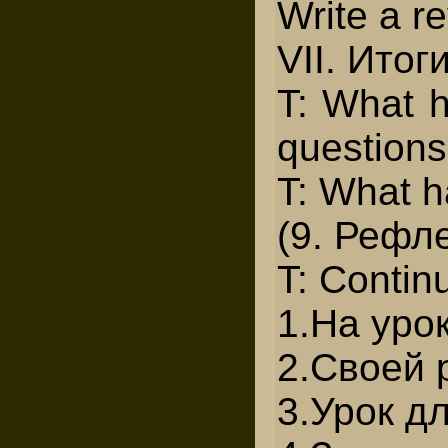
Write a r
VII. Итог
T: What 
questions
T: What h
(9. Рефл
T: Contin
1.На уро
2.Своей 
3.Урок д