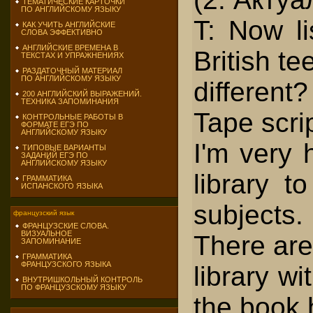
ТЕМАТИЧЕСКИЕ КАРТОЧКИ
ПО АНГЛИЙСКОМУ ЯЗЫКУ
T: Now li
КАК УЧИТЬ АНГЛИЙСКИЕ
СЛОВА ЭФФЕКТИВНО
АНГЛИЙСКИЕ ВРЕМЕНА В
British te
ТЕКСТАХ И УПРАЖНЕНИЯХ
РАЗДАТОЧНЫЙ МАТЕРИАЛ
ПО АНГЛИЙСКОМУ ЯЗЫКУ
different?
200 АНГЛИЙСКИЙ ВЫРАЖЕНИЙ.
ТЕХНИКА ЗАПОМИНАНИЯ
Tape scrip
КОНТРОЛЬНЫЕ РАБОТЫ В
ФОРМАТЕ ЕГЭ ПО
АНГЛИЙСКОМУ ЯЗЫКУ
I'm very 
ТИПОВЫЕ ВАРИАНТЫ
ЗАДАНИЙ ЕГЭ ПО
АНГЛИЙСКОМУ ЯЗЫКУ
library 
ГРАММАТИКА
ИСПАНСКОГО ЯЗЫКА
subjects.
французский язык
ФРАНЦУЗСКИЕ СЛОВА.
ВИЗУАЛЬНОЕ
There are
ЗАПОМИНАНИЕ
ГРАММАТИКА
ФРАНЦУЗСКОГО ЯЗЫКА
library w
ВНУТРИШКОЛЬНЫЙ КОНТРОЛЬ
ПО ФРАНЦУЗСКОМУ ЯЗЫКУ
the book 