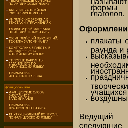
ТЕМАТИЧЕСКИЕ КАРТОЧКИ
ПО АНГЛИЙСКОМУ ЯЗЫКУ
формы 
КАК УЧИТЬ АНГЛИЙСКИЕ
глаголов.
СЛОВА ЭФФЕКТИВНО
АНГЛИЙСКИЕ ВРЕМЕНА В
ТЕКСТАХ И УПРАЖНЕНИЯХ
Оформление
РАЗДАТОЧНЫЙ МАТЕРИАЛ
ПО АНГЛИЙСКОМУ ЯЗЫКУ
плакаты 
200 АНГЛИЙСКИЙ ВЫРАЖЕНИЙ.
ТЕХНИКА ЗАПОМИНАНИЯ
раунда и 
КОНТРОЛЬНЫЕ РАБОТЫ В
ФОРМАТЕ ЕГЭ ПО
выск
АНГЛИЙСКОМУ ЯЗЫКУ
ТИПОВЫЕ ВАРИАНТЫ
необход
ЗАДАНИЙ ЕГЭ ПО
АНГЛИЙСКОМУ ЯЗЫКУ
иностран
ГРАММАТИКА
праздн
ИСПАНСКОГО ЯЗЫКА
творч
французский язык
учащихся 
ФРАНЦУЗСКИЕ СЛОВА.
ВИЗУАЛЬНОЕ
воздушны
ЗАПОМИНАНИЕ
ГРАММАТИКА
ФРАНЦУЗСКОГО ЯЗЫКА
Ведущий
ВНУТРИШКОЛЬНЫЙ КОНТРОЛЬ
ПО ФРАНЦУЗСКОМУ ЯЗЫКУ
следующие 