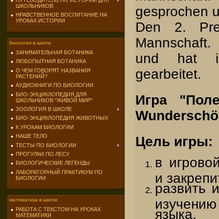
ПУТЕВОДИТЕЛЬ ПО ИСТОРИИ ДЛЯ
ШКОЛЬНИКОВ
gesprochen u
НРАВСТВЕННОЕ ВОСПИТАНИЕ НА
УРОКАХ ИСТОРИИ
Den 2. Pre
Mannschaft. 
биология в школе
ЗАНИМАТЕЛЬНАЯ БОТАНИКА
und hat 
ЛЮБОПЫТНАЯ БОТАНИКА
gearbeitet.
О ЧЕМ ГОВОРЯТ НАЗВАНИЯ
РАСТЕНИЙ?
АУДИОКНИГИ ПО БИОЛОГИИ
БИО-ЭНЦИКЛОПЕДИЯ ДЛЯ
Игра "Пол
ШКОЛЬНИКОВ "ЖИВОЙ МИР"
ЗООЛОГИЯ В ШКОЛЕ
Wunderschö
БИО-ЭНЦИКЛОПЕДИЯ ЖИВОТНЫХ
К УРОКАМ БИОЛОГИИ
НАШЕ ТЕЛО
Цель игры:
ТЕСТЫ ПО БИОЛОГИИ
ПРОГУЛКИ ПО ЛЕСУ
в игрово
БИОЛОГИЧЕСКИЕ ЛЕГЕНДЫ
ЛАБОРАТОРНЫЙ ПРАКТИКУМ ПО
и закрепи
БИОЛОГИИ
развить 
изучени
математика в школе
РАБОТА С ТЕКСТОМ НА УРОКАХ
языка.
МАТЕМАТИКИ