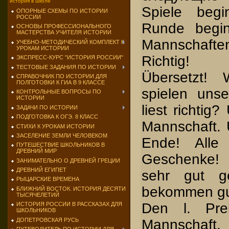
история в школе
Spiele begin
ОПОРНЫЕ СХЕМЫ ПО ИСТОРИИ
РОССИИ
Runde begin
ОСНОВЫ ПРОФЕССИОНАЛЬНОГО
МАСТЕРСТВА УЧИТЕЛЯ ИСТОРИИ
Mannschaft
УЧЕБНО-МЕТОДИЧЕСКИЙ КОМПЛЕКТ К
УРОКАМ ИСТОРИИ
Richtig! 
ЭКСПРЕСС-КУРС "ИСТОРИЯ РОССИИ"
ТЕСТОВЫЕ ЗАДАНИЯ ПО ИСТОРИИ
Übersetzt! 
СПРАВОЧНИК ПО ИСТОРИИ ДЛЯ
ПОЛГОТОВКИ К ГИА В 9 КЛАССЕ
spielen uns
КОНТРОЛЬНЫЕ ВОПРОСЫ ПО
ИСТОРИИ
liest richtig?
ЗАДАЧИ ПО ИСТОРИИ
ПОДГОТОВКА К ОГЭ. 8 КЛАСС
Mannschaft. 
СТИХИ К УРОКАМ ИСТОРИИ
ЗАСЕЛЕНИЕ ЗЕМЛИ ЧЕЛОВЕКОМ
Ende! Alle
ПУТЕШЕСТВИЕ ШКОЛЬНИКОВ В
ДРЕВНИЙ МИР
Geschenke!
ЗАНИМАТЕЛЬНО О ДРЕВНЕЙ ГРЕЦИИ
ДРЕВНИЙ ЕГИПЕТ
sehr gut ge
РЫЦАРСКИЕ ВРЕМЕНА
bekommen gu
БЛИЖНИЙ ВОСТОК. ИСТОРИЯ ДЕСЯТИ
ТЫСЯЧЕЛЕТИЙ
Den l. Pre
ИСТОРИЯ РОССИИ В РАССКАЗАХ ДЛЯ
ШКОЛЬНИКОВ
ДОПЕТРОВСКАЯ РУСЬ
Mannschaf