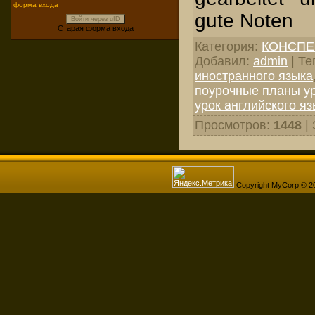
форма входа
gute Noten
Войти через uID
Старая форма входа
Категория
:
КОНСПЕ
Добавил
:
admin
|
Те
иностранного языка
поурочные планы ур
урок английского яз
Просмотров
:
1448
|
Copyright MyCorp © 2