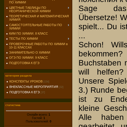
ПО ХИМИИ
Sage das
ЦВЕТНЫЕ ТАБЛИЦЫ ПО
НЕОРГАНИЧЕСКОЙ ХИМИИ
Übersetze! W
ТЕОРЕТИЧЕСКАЯ И МАТЕМАТИЧЕСКАЯ
ХИМИЯ
spielt... Du i
САМОСТОЯТЕЛЬНЫЕ РАБОТЫ ПО
ХИМИИ
...
КИМ ПО ХИМИИ. 8 КЛАСС
ТЕСТЫ ПО ХИМИИ
Schon! Will
ПРОВЕРОЧНЫЕ РАБОТЫ ПО ХИМИИ в
10-11 КЛАССАХ
bekomm
ЗАНИМАТЕЛЬНО О ХИМИИ
ОГЭ ПО ХИМИИ. 9 КЛАСС
Buchstaben 
ПОДГОТОВКА К ЕГЭ
will helfen
категории раздела
Unsere Spiele
КОНСПЕКТЫ УРОКОВ
[154]
ВНЕКЛАССНЫЕ МЕРОПРИЯТИЯ
[32]
3.) Runde be
ПОДГОТОВКА К ЕГЭ
[37]
ist zu End
статистика
kleine Gesche
Онлайн всего:
1
Alle haben
Гостей:
1
Пользователей:
0
gearbeitet 