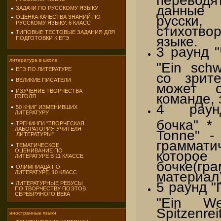
данные 
ЗАДАЧИ ПО РУССКОМУ ЯЗЫКУ
русски
ОЦЕНКА КАЧЕСТВА ЗНАНИЙ ПО
РУССКОМУ ЯЗЫКУ. 6 КЛАСС
стихотво
ТИПОВЫЕ ТЕСТОВЫЕ ЗАДАНИЯ ДЛЯ
языке.
ПОДГОТОВКИ К ЕГЭ
3 раунд 
литература в школе
"Ein schw
ЕГЭ ПО ЛИТЕРАТУРЕ
со зрите
ВЕЛИКИЕ ПИСАТЕЛИ
может о
ИЗУЧЕНИЕ ТВОРЧЕСТВА
команде, 
ГОГОЛЯ
4 раунд
50 КНИГ ИЗМЕНИВШИХ
ЛИТЕРАТУРУ
бочка" * 
ТРЕНИНГИ "ТВОРЧЕСКАЯ
ЛАБОРАТОРИЯ УЧИТЕЛЯ
Tonne" -
ЛИТЕРАТУРЫ"
граммат
ТЕМАТИЧЕСКОЕ
ОЦЕНИВАНИЕ ПО
которо
ЛИТЕРАТУРЕ В 11 КЛАССЕ
бочке(гр
ОЛИМПИАДА ПО
материал)
ЛИТЕРАТУРЕ. 10 КЛАСС
5 раунд "
ЛИТЕРАТУРНЫЕ РЕБУСЫ
ПО ТВОРЧЕСТВУ ПОЭТОВ
СЕРЕБРЯНОГО ВЕКА
"Ein We
Spitzen
иностранные языки
называю