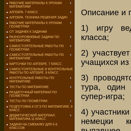
РАБОЧИЕ МАТЕРИАЛЫ К УРОКАМ
МАТЕМАТИКИ
Описание и 
АЛГЕБРА. 7 КЛАСС
АЛГЕБРА. ТЕХНИКА РЕШЕНИЯ ЗАДАЧ
РАБОЧИЕ МАТЕРИАЛЫ К УРОКАМ
1) игру ве
ГЕОМЕТРИИ
ОТ ЗАДАЧЕК К ЗАДАЧАМ
класса;
РАЗНОУРОВНЕВЫЕ ЗАДАЧИ ПО
МАТЕМАТИКЕ
САМОСТОЯТЕЛЬНЫЕ РАБОТЫ ПО
ГЕОМЕТРИИ
2) участвует
САМОСТОЯТЕЛЬНЫЕ РАБОТЫ ПО
МАТЕМАТИКЕ
учащихся из
КАРТОЧКИ ПО АЛГЕБРЕ. 7 КЛАСС
САМОСТОЯТЕЛЬНЫЕ И КОНТРОЛЬНЫЕ
РАБОТЫ ПО АЛГЕБРЕ. 9 КЛАСС
3) проводят
КОНТРОЛЬНЫЕ РАБОТЫ ПО
МАТЕМАТИКЕ
тура, один
ТЕСТЫ ПО МАТЕМАТИКЕ
РАЗДАТОЧНЫЙ МАТЕРИАЛ ПО
супер-игра;
ГЕОМЕТРИИ
ТЕСТЫ ПО ГЕОМЕТРИИ
ПОДГОТОВКА К ОГЭ ПО МАТЕМАТИКЕ. 9
4) участники
КЛАСС
ДИДАКТИЧЕСКИЙ МАТЕРИАЛ.
немецки ко
МАТЕМАТИКА 11 КЛАСС
ЗАДАЧИ НА СМЕКАЛКУ ДЛЯ 5-6
КЛАССОВ
выпавш