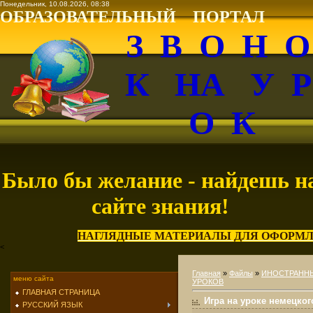
Понедельник, 10.08.2026, 08:38
ОБРАЗОВАТЕЛЬНЫЙ ПОРТАЛ
З В О Н 
К НА У 
О К
Было бы желание - найдешь н
сайте знания!
НАГЛЯДНЫЕ МАТЕРИАЛЫ ДЛЯ ОФОРМЛ
<
Главная
»
Файлы
»
ИНОСТРАНН
меню сайта
УРОКОВ
ГЛАВНАЯ СТРАНИЦА
Игра на уроке немецкого
РУССКИЙ ЯЗЫК