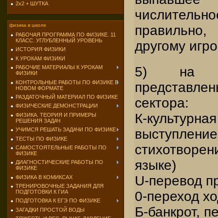
2х2 + ШУТКА
числитель
физика в школе
правильно,
РАБОЧАЯ ПРОГРАММА ПО ФИЗИКЕ. 11
КЛАСС. УГЛУБЛЕННЫЙ УРОВЕНЬ
другому игро
ИСТОРИЯ ФИЗИКИ
К УРОКАМ ФИЗИКИ
РАБОЧИЕ МАТЕРИАЛЫ К УРОКАМ
5) на и
ФИЗИКИ
КОНТРОЛЬНЫЕ РАБОТЫ ПО ФИЗИКЕ В
представ
НОВОМ ФОРМАТЕ
РАЗДАТОЧНЫЙ МАТЕРИАЛ ПО ФИЗИКЕ
сектора:
ФИЗИЧЕСКИЕ ДЕМОНСТРАЦИИ
К-культур
ФИЗИКА. ТЕОРИЯ И ПРИМЕРЫ
РЕШЕНИЯ ЗАДАЧ
УЧИМСЯ РЕШАТЬ ЗАДАЧИ ПО ФИЗИКЕ
выступлени
ТЕСТЫ ПО ФИЗИКЕ
стихотворе
САМОСТОЯТЕЛЬНЫЕ РАБОТЫ ПО
ФИЗИКЕ
языке)
ДИАГНОСТИЧЕСКИЕ РАБОТЫ ПО
ФИЗИКЕ
U-перевод п
ФИЗИКА В КОМИКСАХ
ТРЕНИРОВОЧНЫЕ ЗАДАНИЯ ДЛЯ
ПОДГОТОВКИ К ГИА
0-переход х
ПОДГОТОВКА К ЕГЭ ПО ФИЗИКЕ
Б-банкрот, п
ЗАГАДКИ ПРОСТОЙ ВОДЫ