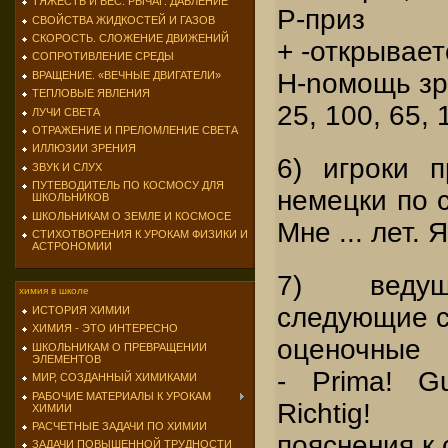
ТЯЖЕСТЬ И ВЕС. РЫЧАГ. ДАВЛЕНИЕ
Р-приз
СВОЙСТВА ЖИДКОСТЕЙ И ГАЗОВ
СКОРОСТЬ. СЛОЖЕНИЕ ДВИЖЕНИЙ
+ -открывает
СОПРОТИВЛЕНИЕ СРЕДЫ
Н-noмощь зр
ВРАЩЕНИЕ. «ВЕЧНЫЕ ДВИГАТЕЛИ»
ТЕПЛОВЫЕ ЯВЛЕНИЯ
25, 100, 65, 
ЛУЧИ СВЕТА
ОТРАЖЕНИЕ И ПРЕЛОМЛЕНИЕ СВЕТА
ИЛЛЮЗИИ ЗРЕНИЯ
6) игроки п
ЗВУК И СЛУХ
ПУТЕВОДИТЕЛЬ ПО КОСМОСУ ДЛЯ
немецки по с
ШКОЛЬНИКОВ
ШКОЛЬНИКАМ О ЗЕМЛЕ И КОСМОСЕ
Мне ... лет. 
СТИХОТВОРЕНИЯ К УРОКАМ ФИЗИКИ И
АСТРОНОМИИ
7) ведущ
химия в школе
следующие с
ИСТОРИЯ ХИМИИ
ХИМИЯ - ЭТО ИНТЕРЕСНО
оценочные
ШКОЛЬНИКАМ О ПРЕВРАЩЕНИИ
ЭЛЕМЕНТОВ
- Prima! Gu
МИР, СОЗДАННЫЙ ХИМИКАМИ
РАБОЧИЕ МАТЕРИАЛЫ К УРОКАМ
Richtig!
ХИМИИ
РАСЧЕТНЫЕ ЗАДАЧИ ПО ХИМИИ
пояснения к 
ЗАДАЧИ ПОВЫШЕННОЙ ТРУДНОСТИ