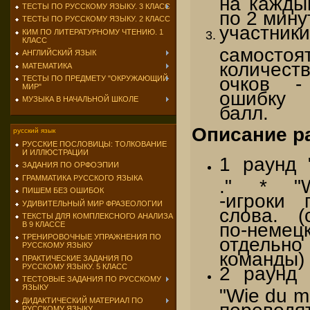
ТЕСТЫ ПО РУССКОМУ ЯЗЫКУ. 3 КЛАСС
по 2 мину
ТЕСТЫ ПО РУССКОМУ ЯЗЫКУ. 2 КЛАСС
участник
КИМ ПО ЛИТЕРАТУРНОМУ ЧТЕНИЮ. 1
КЛАСС
самосто
АНГЛИЙСКИЙ ЯЗЫК
количе
МАТЕМАТИКА
очков -
ТЕСТЫ ПО ПРЕДМЕТУ "ОКРУЖАЮЩИЙ
МИР"
ошибку 
МУЗЫКА В НАЧАЛЬНОЙ ШКОЛЕ
балл.
Описание р
русский язык
РУССКИЕ ПОСЛОВИЦЫ: ТОЛКОВАНИЕ
И ИЛЛЮСТРАЦИИ
1 раунд 
ЗАДАНИЯ ПО ОРФОЭПИИ
ГРАММАТИКА РУССКОГО ЯЗЫКА
." * "W
ПИШЕМ БЕЗ ОШИБОК
-игроки 
УДИВИТЕЛЬНЫЙ МИР ФРАЗЕОЛОГИИ
слова. (
ТЕКСТЫ ДЛЯ КОМПЛЕКСНОГО АНАЛИЗА
по-немецк
В 9 КЛАССЕ
ТРЕНИРОВОЧНЫЕ УПРАЖНЕНИЯ ПО
отдель
РУССКОМУ ЯЗЫКУ
команды)
ПРАКТИЧЕСКИЕ ЗАДАНИЯ ПО
РУССКОМУ ЯЗЫКУ. 5 КЛАСС
2 раунд 
ТЕСТОВЫЕ ЗАДАНИЯ ПО РУССКОМУ
ЯЗЫКУ
"Wie du mi
ДИДАКТИЧЕСКИЙ МАТЕРИАЛ ПО
перево
РУССКОМУ ЯЗЫКУ