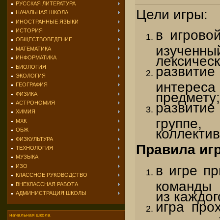
РУССКАЯ ЛИТЕРАТУРА
Цели игры:
НАЧАЛЬНАЯ ШКОЛА
ИНОСТРАННЫЕ ЯЗЫКИ
ИСТОРИЯ
в игрово
ОБЩЕСТВОВЕДЕНИЕ
изученны
МАТЕМАТИКА
лексичес
ИНФОРМАТИКА
БИОЛОГИЯ
развит
ЭКОЛОГИЯ
интерес
ГЕОГРАФИЯ
предмету;
ФИЗИКА
АСТРОНОМИЯ
развитие
ХИМИЯ
групп
МХК
коллектив
ОБЖ
ФИЗКУЛЬТУРА
Правила иг
ТЕХНОЛОГИЯ
МУЗЫКА
в игре п
ИЗО
КЛАССНОЕ РУКОВОДСТВО
команды 
ВНЕКЛАССНАЯ РАБОТА
из каждог
АДМИНИСТРАЦИЯ ШКОЛЫ
игра про
начальная школа
на кажды