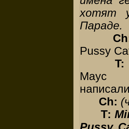
имена г
хотят у
Параде.
Ch
Pussy Ca
T
Маус 
написали
Ch:
(
Т:
Mi
Pussy Ca