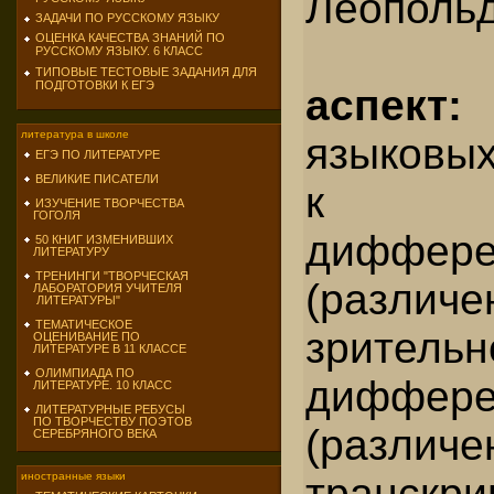
Леополь
ЗАДАЧИ ПО РУССКОМУ ЯЗЫКУ
ОЦЕНКА КАЧЕСТВА ЗНАНИЙ ПО
РУССКОМУ ЯЗЫКУ. 6 КЛАСС
ТИПОВЫЕ ТЕСТОВЫЕ ЗАДАНИЯ ДЛЯ
ПОДГОТОВКИ К ЕГЭ
аспе
литература в школе
языковых
ЕГЭ ПО ЛИТЕРАТУРЕ
ВЕЛИКИЕ ПИСАТЕЛИ
к с
ИЗУЧЕНИЕ ТВОРЧЕСТВА
ГОГОЛЯ
диффере
50 КНИГ ИЗМЕНИВШИХ
ЛИТЕРАТУРУ
ТРЕНИНГИ "ТВОРЧЕСКАЯ
(различ
ЛАБОРАТОРИЯ УЧИТЕЛЯ
ЛИТЕРАТУРЫ"
ТЕМАТИЧЕСКОЕ
зрительн
ОЦЕНИВАНИЕ ПО
ЛИТЕРАТУРЕ В 11 КЛАССЕ
ОЛИМПИАДА ПО
диффере
ЛИТЕРАТУРЕ. 10 КЛАСС
ЛИТЕРАТУРНЫЕ РЕБУСЫ
ПО ТВОРЧЕСТВУ ПОЭТОВ
(разли
СЕРЕБРЯНОГО ВЕКА
транскр
иностранные языки