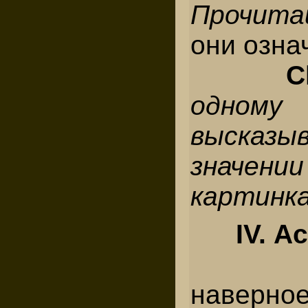
Прочита
они озна
Ch
одном
высказы
значе
картинк
IV. Ac
наверн