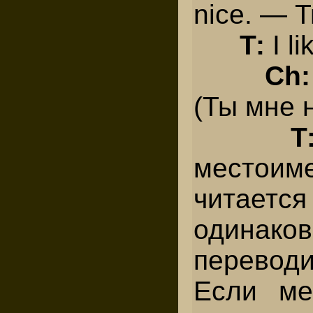
nice. — 
Т:
I l
Ch
(Ты мне 
Т
местоим
читает
один
переводи
Если ме