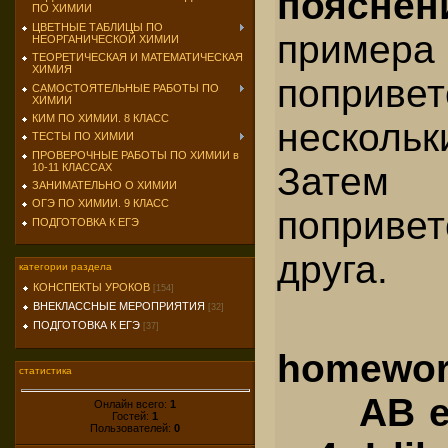
поясне
ПО ХИМИИ
ЦВЕТНЫЕ ТАБЛИЦЫ ПО
пример
НЕОРГАНИЧЕСКОЙ ХИМИИ
ТЕОРЕТИЧЕСКАЯ И МАТЕМАТИЧЕСКАЯ
ХИМИЯ
попривет
САМОСТОЯТЕЛЬНЫЕ РАБОТЫ ПО
ХИМИИ
КИМ ПО ХИМИИ. 8 КЛАСС
несколь
ТЕСТЫ ПО ХИМИИ
ПРОВЕРОЧНЫЕ РАБОТЫ ПО ХИМИИ в
Затем
10-11 КЛАССАХ
ЗАНИМАТЕЛЬНО О ХИМИИ
ОГЭ ПО ХИМИИ. 9 КЛАСС
поприве
ПОДГОТОВКА К ЕГЭ
друга.
категории раздела
КОНСПЕКТЫ УРОКОВ
[154]
ВНЕКЛАССНЫЕ МЕРОПРИЯТИЯ
[32]
ПОДГОТОВКА К ЕГЭ
[37]
homewor
статистика
АВ e
Онлайн всего:
1
Гостей:
1
Пользователей:
0