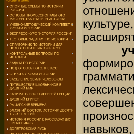
история в школе
отноше
ОПОРНЫЕ СХЕМЫ ПО ИСТОРИИ
РОССИИ
ОСНОВЫ ПРОФЕССИОНАЛЬНОГО
МАСТЕРСТВА УЧИТЕЛЯ ИСТОРИИ
культу
УЧЕБНО-МЕТОДИЧЕСКИЙ КОМПЛЕКТ К
УРОКАМ ИСТОРИИ
расширят
ЭКСПРЕСС-КУРС "ИСТОРИЯ РОССИИ"
ТЕСТОВЫЕ ЗАДАНИЯ ПО ИСТОРИИ
СПРАВОЧНИК ПО ИСТОРИИ ДЛЯ
у
ПОЛГОТОВКИ К ГИА В 9 КЛАССЕ
КОНТРОЛЬНЫЕ ВОПРОСЫ ПО
ИСТОРИИ
формиро
ЗАДАЧИ ПО ИСТОРИИ
ПОДГОТОВКА К ОГЭ. 8 КЛАСС
грамм
СТИХИ К УРОКАМ ИСТОРИИ
ЗАСЕЛЕНИЕ ЗЕМЛИ ЧЕЛОВЕКОМ
ПУТЕШЕСТВИЕ ШКОЛЬНИКОВ В
лексиче
ДРЕВНИЙ МИР
ЗАНИМАТЕЛЬНО О ДРЕВНЕЙ ГРЕЦИИ
соверше
ДРЕВНИЙ ЕГИПЕТ
РЫЦАРСКИЕ ВРЕМЕНА
БЛИЖНИЙ ВОСТОК. ИСТОРИЯ ДЕСЯТИ
произно
ТЫСЯЧЕЛЕТИЙ
ИСТОРИЯ РОССИИ В РАССКАЗАХ ДЛЯ
ШКОЛЬНИКОВ
навык
ДОПЕТРОВСКАЯ РУСЬ