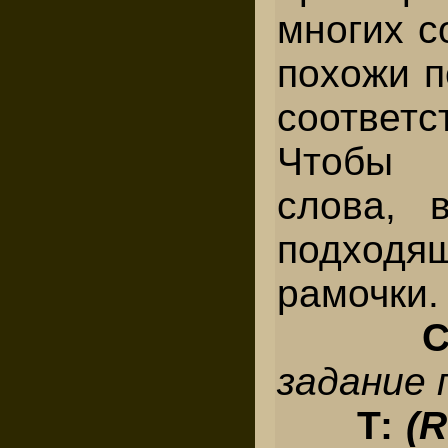
многих с
похожи п
соответс
Чтобы 
слова, 
подходя
рамочки.
задание 
Т:
(R