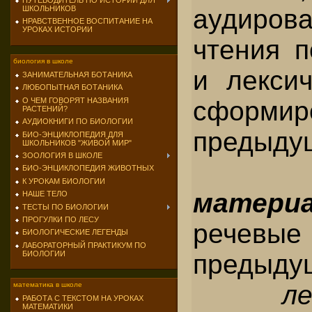
ПУТЕВОДИТЕЛЬ ПО ИСТОРИИ ДЛЯ
аудиров
ШКОЛЬНИКОВ
НРАВСТВЕННОЕ ВОСПИТАНИЕ НА
УРОКАХ ИСТОРИИ
чтения п
биология в школе
и лексич
ЗАНИМАТЕЛЬНАЯ БОТАНИКА
ЛЮБОПЫТНАЯ БОТАНИКА
сформи
О ЧЕМ ГОВОРЯТ НАЗВАНИЯ
РАСТЕНИЙ?
АУДИОКНИГИ ПО БИОЛОГИИ
предыдущ
БИО-ЭНЦИКЛОПЕДИЯ ДЛЯ
ШКОЛЬНИКОВ "ЖИВОЙ МИР"
ЗООЛОГИЯ В ШКОЛЕ
БИО-ЭНЦИКЛОПЕДИЯ ЖИВОТНЫХ
К УРОКАМ БИОЛОГИИ
матери
НАШЕ ТЕЛО
ТЕСТЫ ПО БИОЛОГИИ
ПРОГУЛКИ ПО ЛЕСУ
речев
БИОЛОГИЧЕСКИЕ ЛЕГЕНДЫ
ЛАБОРАТОРНЫЙ ПРАКТИКУМ ПО
предыдущ
БИОЛОГИИ
л
математика в школе
РАБОТА С ТЕКСТОМ НА УРОКАХ
МАТЕМАТИКИ