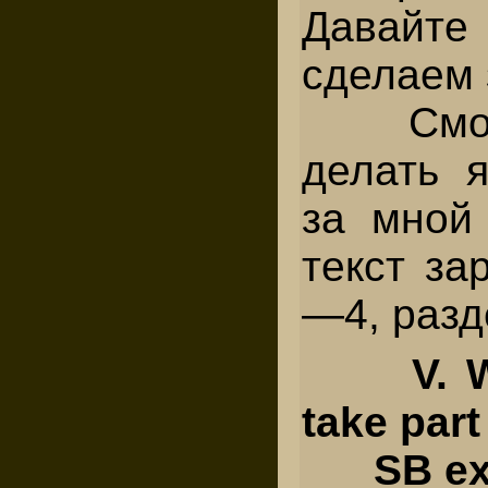
Давайт
сделаем 
Смотри
делать я
за мной
текст за
—4, разде
V. 
take part
SB ex.