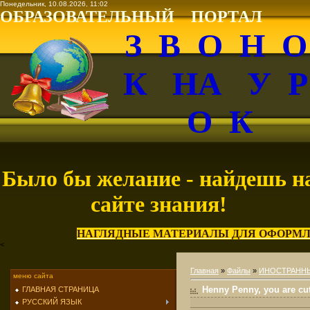
Понедельник, 10.08.2026, 11:02
ОБРАЗОВАТЕЛЬНЫЙ ПОРТАЛ
З В О Н 
К НА У 
О К
Было бы желание - найдешь н
сайте знания!
НАГЛЯДНЫЕ МАТЕРИАЛЫ ДЛЯ ОФОРМЛ
<
Главная
»
Файлы
»
ИНОСТРАНН
меню сайта
Henny Penny, you are cut
ГЛАВНАЯ СТРАНИЦА
РУССКИЙ ЯЗЫК