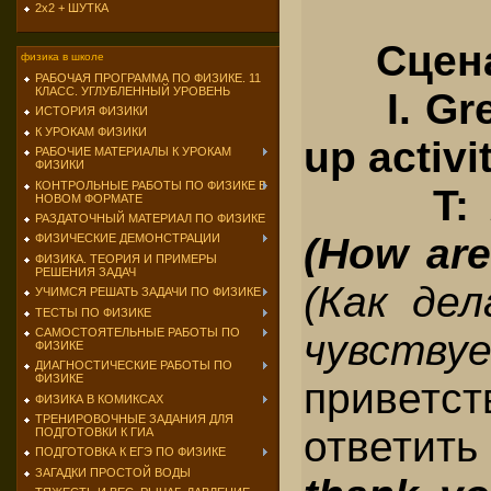
2х2 + ШУТКА
Сцен
физика в школе
РАБОЧАЯ ПРОГРАММА ПО ФИЗИКЕ. 11
КЛАСС. УГЛУБЛЕННЫЙ УРОВЕНЬ
I. Gree
ИСТОРИЯ ФИЗИКИ
К УРОКАМ ФИЗИКИ
up activit
РАБОЧИЕ МАТЕРИАЛЫ К УРОКАМ
ФИЗИКИ
КОНТРОЛЬНЫЕ РАБОТЫ ПО ФИЗИКЕ В
T:
НОВОМ ФОРМАТЕ
РАЗДАТОЧНЫЙ МАТЕРИАЛ ПО ФИЗИКЕ
(How ar
ФИЗИЧЕСКИЕ ДЕМОНСТРАЦИИ
ФИЗИКА. ТЕОРИЯ И ПРИМЕРЫ
РЕШЕНИЯ ЗАДАЧ
(Как дел
УЧИМСЯ РЕШАТЬ ЗАДАЧИ ПО ФИЗИКЕ
ТЕСТЫ ПО ФИЗИКЕ
САМОСТОЯТЕЛЬНЫЕ РАБОТЫ ПО
чувств
ФИЗИКЕ
ДИАГНОСТИЧЕСКИЕ РАБОТЫ ПО
ФИЗИКЕ
приветс
ФИЗИКА В КОМИКСАХ
ТРЕНИРОВОЧНЫЕ ЗАДАНИЯ ДЛЯ
ответит
ПОДГОТОВКИ К ГИА
ПОДГОТОВКА К ЕГЭ ПО ФИЗИКЕ
ЗАГАДКИ ПРОСТОЙ ВОДЫ