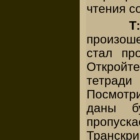
чтения с
Т
произош
стал про
Откро
тетрад
Посмотр
даны бу
пропуск
Транскри