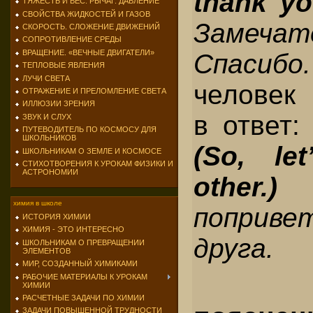
thank y
ТЯЖЕСТЬ И ВЕС. РЫЧАГ. ДАВЛЕНИЕ
СВОЙСТВА ЖИДКОСТЕЙ И ГАЗОВ
Замечат
СКОРОСТЬ. СЛОЖЕНИЕ ДВИЖЕНИЙ
СОПРОТИВЛЕНИЕ СРЕДЫ
ВРАЩЕНИЕ. «ВЕЧНЫЕ ДВИГАТЕЛИ»
Спаси
ТЕПЛОВЫЕ ЯВЛЕНИЯ
ЛУЧИ СВЕТА
человек 
ОТРАЖЕНИЕ И ПРЕЛОМЛЕНИЕ СВЕТА
ИЛЛЮЗИИ ЗРЕНИЯ
в ответ
ЗВУК И СЛУХ
ПУТЕВОДИТЕЛЬ ПО КОСМОСУ ДЛЯ
ШКОЛЬНИКОВ
(So, le
ШКОЛЬНИКАМ О ЗЕМЛЕ И КОСМОСЕ
СТИХОТВОРЕНИЯ К УРОКАМ ФИЗИКИ И
АСТРОНОМИИ
othe
химия в школе
поприве
ИСТОРИЯ ХИМИИ
ХИМИЯ - ЭТО ИНТЕРЕСНО
друга.
ШКОЛЬНИКАМ О ПРЕВРАЩЕНИИ
ЭЛЕМЕНТОВ
МИР, СОЗДАННЫЙ ХИМИКАМИ
РАБОЧИЕ МАТЕРИАЛЫ К УРОКАМ
ХИМИИ
РАСЧЕТНЫЕ ЗАДАЧИ ПО ХИМИИ
ЗАДАЧИ ПОВЫШЕННОЙ ТРУДНОСТИ