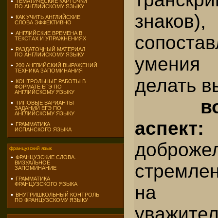
ТЕМАТИЧЕСКИЕ КАРТОЧКИ
ПО АНГЛИЙСКОМУ ЯЗЫКУ
знаков),
КАК УЧИТЬ АНГЛИЙСКИЕ
СЛОВА ЭФФЕКТИВНО
АНГЛИЙСКИЕ ВРЕМЕНА В
сопостав
ТЕКСТАХ И УПРАЖНЕНИЯХ
РАЗДАТОЧНЫЙ МАТЕРИАЛ
ПО АНГЛИЙСКОМУ ЯЗЫКУ
умения 
200 АНГЛИЙСКИЙ ВЫРАЖЕНИЙ.
ТЕХНИКА ЗАПОМИНАНИЯ
делать в
КОНТРОЛЬНЫЕ РАБОТЫ В
ФОРМАТЕ ЕГЭ ПО
АНГЛИЙСКОМУ ЯЗЫКУ
в
ТИПОВЫЕ ВАРИАНТЫ
ЗАДАНИЙ ЕГЭ ПО
АНГЛИЙСКОМУ ЯЗЫКУ
аспе
ГРАММАТИКА
ИСПАНСКОГО ЯЗЫКА
доброжел
французский язык
ФРАНЦУЗСКИЕ СЛОВА.
ВИЗУАЛЬНОЕ
стремле
ЗАПОМИНАНИЕ
ГРАММАТИКА
ФРАНЦУЗСКОГО ЯЗЫКА
на 
ВНУТРИШКОЛЬНЫЙ КОНТРОЛЬ
ПО ФРАНЦУЗСКОМУ ЯЗЫКУ
уважител