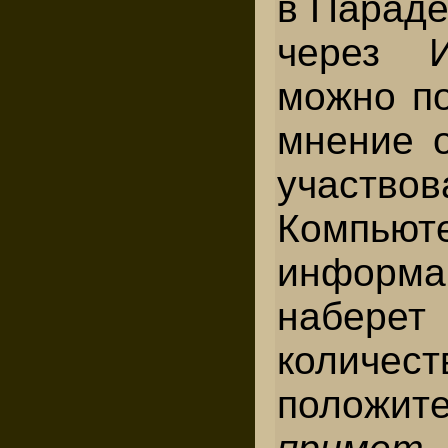
в Параде
через И
можно по
мнение о
участво
Компьют
информац
набере
количест
положите