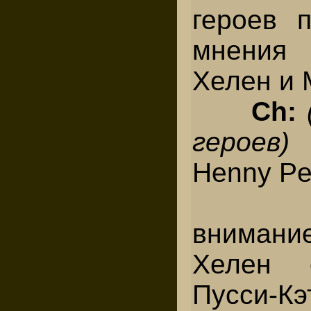
героев 
мнения
Хелен и 
Ch:
героев)
Henny Pe
T
внимани
Хелен 
Пусси-