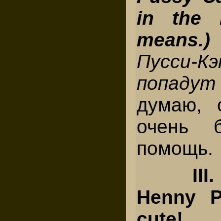
in the 
means.)
Пусси-К
попаду
думаю, 
очень б
помощь.
II
Henny P
cute!