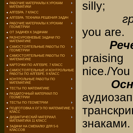
silly;
РАБОЧИЕ МАТЕРИАЛЫ К УРОКАМ
МАТЕМАТИКИ
АЛГЕБРА. 7 КЛАСС
г
АЛГЕБРА. ТЕХНИКА РЕШЕНИЯ ЗАДАЧ
РАБОЧИЕ МАТЕРИАЛЫ К УРОКАМ
ГЕОМЕТРИИ
you are.
ОТ ЗАДАЧЕК К ЗАДАЧАМ
РАЗНОУРОВНЕВЫЕ ЗАДАЧИ ПО
Реч
МАТЕМАТИКЕ
САМОСТОЯТЕЛЬНЫЕ РАБОТЫ ПО
ГЕОМЕТРИИ
praisi
САМОСТОЯТЕЛЬНЫЕ РАБОТЫ ПО
МАТЕМАТИКЕ
КАРТОЧКИ ПО АЛГЕБРЕ. 7 КЛАСС
nice./You 
САМОСТОЯТЕЛЬНЫЕ И КОНТРОЛЬНЫЕ
РАБОТЫ ПО АЛГЕБРЕ. 9 КЛАСС
КОНТРОЛЬНЫЕ РАБОТЫ ПО
Осн
МАТЕМАТИКЕ
ТЕСТЫ ПО МАТЕМАТИКЕ
аудиозап
РАЗДАТОЧНЫЙ МАТЕРИАЛ ПО
ГЕОМЕТРИИ
ТЕСТЫ ПО ГЕОМЕТРИИ
транскр
ПОДГОТОВКА К ОГЭ ПО МАТЕМАТИКЕ. 9
КЛАСС
ДИДАКТИЧЕСКИЙ МАТЕРИАЛ.
знаками.
МАТЕМАТИКА 11 КЛАСС
ЗАДАЧИ НА СМЕКАЛКУ ДЛЯ 5-6
КЛАССОВ