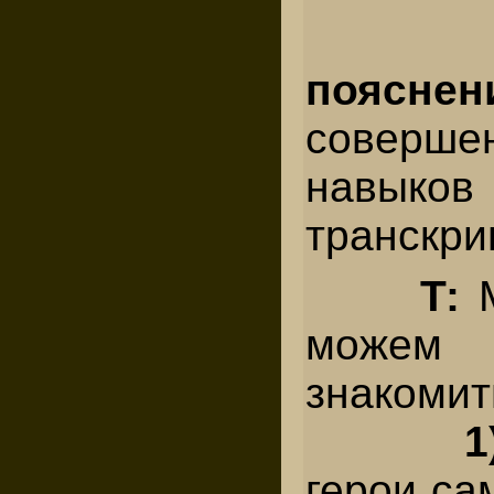
пояснен
соверше
навыко
транскри
Т:
може
знакомит
1
герои са