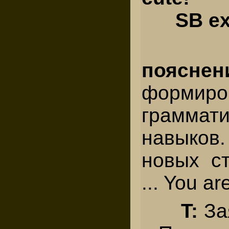
SB ex.
пояснен
формиро
граммати
навыков
новых ст
... You are 
T:
За