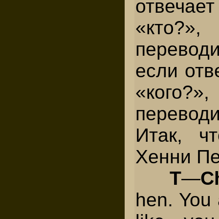
отвеча
«кто?
перевод
если отв
«ког
переводи
Итак, ч
Хенни П
Т
—
C
hen. You 