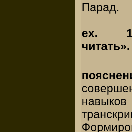
Парад.
ex. 1
читать».
пояснен
соверше
навыко
транскри
Формиро