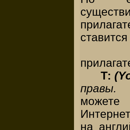
существ
прилагат
ставится 
прилагат
Т:
(Yo
правы
можете
Интерне
на англи