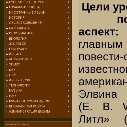
РУССКАЯ ЛИТЕРАТУРА
Цели ур
НАЧАЛЬНАЯ ШКОЛА
ИНОСТРАННЫЕ ЯЗЫКИ
п
ИСТОРИЯ
ОБЩЕСТВОВЕДЕНИЕ
аспект
МАТЕМАТИКА
ИНФОРМАТИКА
БИОЛОГИЯ
главны
ЭКОЛОГИЯ
ГЕОГРАФИЯ
повести-
ФИЗИКА
АСТРОНОМИЯ
ХИМИЯ
известно
МХК
ОБЖ
американ
ФИЗКУЛЬТУРА
ТЕХНОЛОГИЯ
Элвина 
МУЗЫКА
ИЗО
КЛАССНОЕ РУКОВОДСТВО
(Е. В. 
ВНЕКЛАССНАЯ РАБОТА
АДМИНИСТРАЦИЯ ШКОЛЫ
Литл» ("
начальная школа