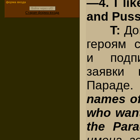
—4. I li
форма входа
Войти через uID
and Puss
Старая форма входа
T:
До
героям с
и подпи
заявки 
Параде
names of
who want
the Para