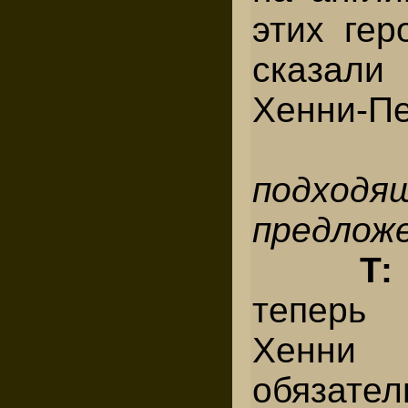
этих гер
сказали
Хенни-П
C
подходя
предложе
Т
теперь
Хенн
обязател