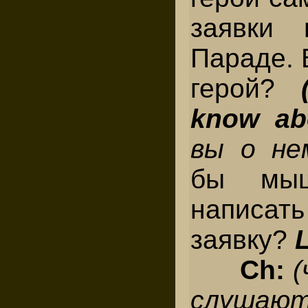
заявки 
Параде. 
герой?
know ab
вы о н
бы мыш
написат
заявку?
L
Ch:
слушают