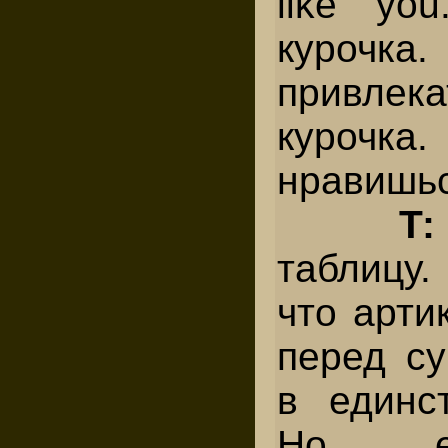
like yo
куро
привлека
куроч
нравишьс
Т
таблицу.
что арти
перед с
в единс
Но е