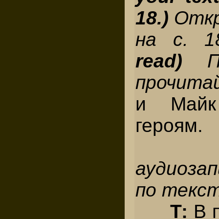
18.)
Откр
на с. 
read)
прочита
и Майк
героям.
C
аудиоза
по текст
Т:
В 