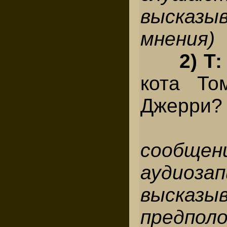
выска
мнения)
2) Т
кота То
Джерри
C
сообще
ауди
выска
предполо