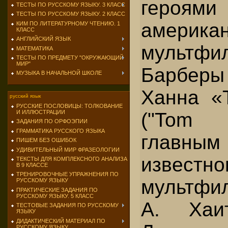
героями
ТЕСТЫ ПО РУССКОМУ ЯЗЫКУ. 3 КЛАСС
ТЕСТЫ ПО РУССКОМУ ЯЗЫКУ. 2 КЛАСС
американ
КИМ ПО ЛИТЕРАТУРНОМУ ЧТЕНИЮ. 1
КЛАСС
АНГЛИЙСКИЙ ЯЗЫК
мультфи
МАТЕМАТИКА
ТЕСТЫ ПО ПРЕДМЕТУ "ОКРУЖАЮЩИЙ
МИР"
Барбер
МУЗЫКА В НАЧАЛЬНОЙ ШКОЛЕ
Ханна «
русский язык
РУССКИЕ ПОСЛОВИЦЫ: ТОЛКОВАНИЕ
("Tom 
И ИЛЛЮСТРАЦИИ
ЗАДАНИЯ ПО ОРФОЭПИИ
ГРАММАТИКА РУССКОГО ЯЗЫКА
главны
ПИШЕМ БЕЗ ОШИБОК
УДИВИТЕЛЬНЫЙ МИР ФРАЗЕОЛОГИИ
известн
ТЕКСТЫ ДЛЯ КОМПЛЕКСНОГО АНАЛИЗА
В 9 КЛАССЕ
ТРЕНИРОВОЧНЫЕ УПРАЖНЕНИЯ ПО
мультфи
РУССКОМУ ЯЗЫКУ
ПРАКТИЧЕСКИЕ ЗАДАНИЯ ПО
РУССКОМУ ЯЗЫКУ. 5 КЛАСС
А. Ха
ТЕСТОВЫЕ ЗАДАНИЯ ПО РУССКОМУ
ЯЗЫКУ
ДИДАКТИЧЕСКИЙ МАТЕРИАЛ ПО
РУССКОМУ ЯЗЫКУ