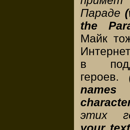
приме
Параде
(
the Par
Майк то
Интерне
в под
героев.
names
characte
этих 
your tex