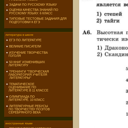
ЗАДАЧИ ПО РУССКОМУ ЯЗЫКУ
ОЦЕНКА КАЧЕСТВА ЗНАНИЙ ПО
РУССКОМУ ЯЗЫКУ. 6 КЛАСС
ТИПОВЫЕ ТЕСТОВЫЕ ЗАДАНИЯ ДЛЯ
ПОДГОТОВКИ К ЕГЭ
литература в школе
ЕГЭ ПО ЛИТЕРАТУРЕ
ВЕЛИКИЕ ПИСАТЕЛИ
ИЗУЧЕНИЕ ТВОРЧЕСТВА
ГОГОЛЯ
50 КНИГ ИЗМЕНИВШИХ
ЛИТЕРАТУРУ
ТРЕНИНГИ "ТВОРЧЕСКАЯ
ЛАБОРАТОРИЯ УЧИТЕЛЯ
ЛИТЕРАТУРЫ"
ТЕМАТИЧЕСКОЕ
ОЦЕНИВАНИЕ ПО
ЛИТЕРАТУРЕ В 11 КЛАССЕ
ОЛИМПИАДА ПО
ЛИТЕРАТУРЕ. 10 КЛАСС
ЛИТЕРАТУРНЫЕ РЕБУСЫ
ПО ТВОРЧЕСТВУ ПОЭТОВ
СЕРЕБРЯНОГО ВЕКА
иностранные языки