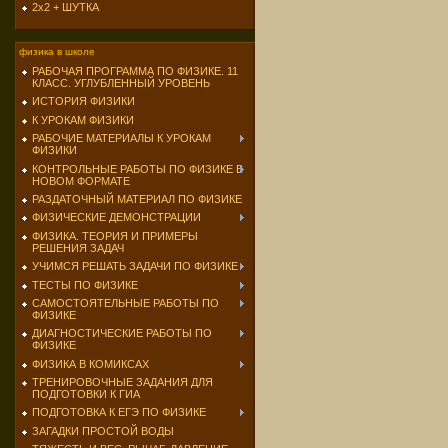
2х2 + ШУТКА
физика в школе
РАБОЧАЯ ПРОГРАММА ПО ФИЗИКЕ. 11
КЛАСС. УГЛУБЛЕННЫЙ УРОВЕНЬ
ИСТОРИЯ ФИЗИКИ
К УРОКАМ ФИЗИКИ
РАБОЧИЕ МАТЕРИАЛЫ К УРОКАМ
ФИЗИКИ
КОНТРОЛЬНЫЕ РАБОТЫ ПО ФИЗИКЕ В
НОВОМ ФОРМАТЕ
РАЗДАТОЧНЫЙ МАТЕРИАЛ ПО ФИЗИКЕ
ФИЗИЧЕСКИЕ ДЕМОНСТРАЦИИ
ФИЗИКА. ТЕОРИЯ И ПРИМЕРЫ
РЕШЕНИЯ ЗАДАЧ
УЧИМСЯ РЕШАТЬ ЗАДАЧИ ПО ФИЗИКЕ
ТЕСТЫ ПО ФИЗИКЕ
САМОСТОЯТЕЛЬНЫЕ РАБОТЫ ПО
ФИЗИКЕ
ДИАГНОСТИЧЕСКИЕ РАБОТЫ ПО
ФИЗИКЕ
ФИЗИКА В КОМИКСАХ
ТРЕНИРОВОЧНЫЕ ЗАДАНИЯ ДЛЯ
ПОДГОТОВКИ К ГИА
ПОДГОТОВКА К ЕГЭ ПО ФИЗИКЕ
ЗАГАДКИ ПРОСТОЙ ВОДЫ