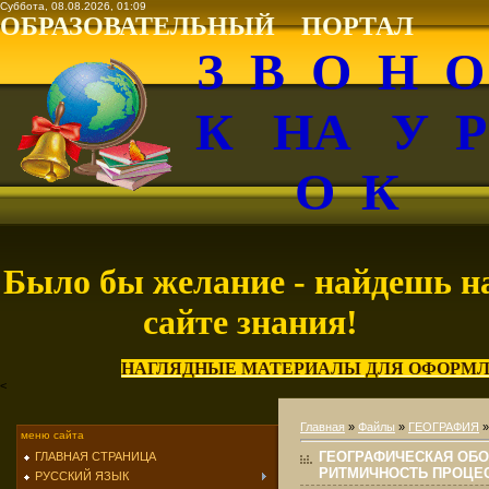
Суббота, 08.08.2026, 01:09
ОБРАЗОВАТЕЛЬНЫЙ ПОРТАЛ
З В О Н 
К НА У 
О К
Было бы желание - найдешь н
сайте знания!
НАГЛЯДНЫЕ МАТЕРИАЛЫ ДЛЯ ОФОРМЛ
<
Главная
»
Файлы
»
ГЕОГРАФИЯ
меню сайта
ГЕОГРАФИЧЕСКАЯ ОБО
ГЛАВНАЯ СТРАНИЦА
РИТМИЧНОСТЬ ПРОЦЕ
РУССКИЙ ЯЗЫК