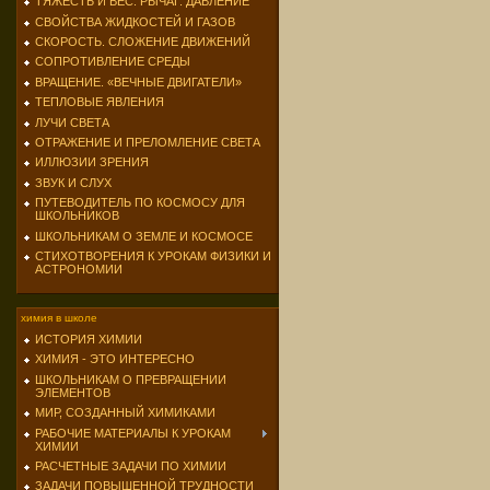
ТЯЖЕСТЬ И ВЕС. РЫЧАГ. ДАВЛЕНИЕ
СВОЙСТВА ЖИДКОСТЕЙ И ГАЗОВ
СКОРОСТЬ. СЛОЖЕНИЕ ДВИЖЕНИЙ
СОПРОТИВЛЕНИЕ СРЕДЫ
ВРАЩЕНИЕ. «ВЕЧНЫЕ ДВИГАТЕЛИ»
ТЕПЛОВЫЕ ЯВЛЕНИЯ
ЛУЧИ СВЕТА
ОТРАЖЕНИЕ И ПРЕЛОМЛЕНИЕ СВЕТА
ИЛЛЮЗИИ ЗРЕНИЯ
ЗВУК И СЛУХ
ПУТЕВОДИТЕЛЬ ПО КОСМОСУ ДЛЯ
ШКОЛЬНИКОВ
ШКОЛЬНИКАМ О ЗЕМЛЕ И КОСМОСЕ
СТИХОТВОРЕНИЯ К УРОКАМ ФИЗИКИ И
АСТРОНОМИИ
химия в школе
ИСТОРИЯ ХИМИИ
ХИМИЯ - ЭТО ИНТЕРЕСНО
ШКОЛЬНИКАМ О ПРЕВРАЩЕНИИ
ЭЛЕМЕНТОВ
МИР, СОЗДАННЫЙ ХИМИКАМИ
РАБОЧИЕ МАТЕРИАЛЫ К УРОКАМ
ХИМИИ
РАСЧЕТНЫЕ ЗАДАЧИ ПО ХИМИИ
ЗАДАЧИ ПОВЫШЕННОЙ ТРУДНОСТИ