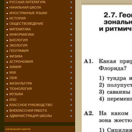
РУССКАЯ ЛИТЕРАТУРА
НАЧАЛЬНАЯ ШКОЛА
ИНОСТРАННЫЕ ЯЗЫКИ
ИСТОРИЯ
ОБЩЕСТВОВЕДЕНИЕ
МАТЕМАТИКА
ИНФОРМАТИКА
БИОЛОГИЯ
ЭКОЛОГИЯ
ГЕОГРАФИЯ
ФИЗИКА
АСТРОНОМИЯ
ХИМИЯ
МХК
ОБЖ
ФИЗКУЛЬТУРА
ТЕХНОЛОГИЯ
МУЗЫКА
ИЗО
КЛАССНОЕ РУКОВОДСТВО
ВНЕКЛАССНАЯ РАБОТА
АДМИНИСТРАЦИЯ ШКОЛЫ
начальная школа