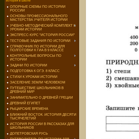
история в школе
ОПОРНЫЕ СХЕМЫ ПО ИСТОРИИ
РОССИИ
ОСНОВЫ ПРОФЕССИОНАЛЬНОГО
МАСТЕРСТВА УЧИТЕЛЯ ИСТОРИИ
УЧЕБНО-МЕТОДИЧЕСКИЙ КОМПЛЕКТ К
УРОКАМ ИСТОРИИ
ЭКСПРЕСС-КУРС "ИСТОРИЯ РОССИИ"
ТЕСТОВЫЕ ЗАДАНИЯ ПО ИСТОРИИ
СПРАВОЧНИК ПО ИСТОРИИ ДЛЯ
ПОЛГОТОВКИ К ГИА В 9 КЛАССЕ
КОНТРОЛЬНЫЕ ВОПРОСЫ ПО
ИСТОРИИ
ЗАДАЧИ ПО ИСТОРИИ
ПОДГОТОВКА К ОГЭ. 8 КЛАСС
СТИХИ К УРОКАМ ИСТОРИИ
ЗАСЕЛЕНИЕ ЗЕМЛИ ЧЕЛОВЕКОМ
ПУТЕШЕСТВИЕ ШКОЛЬНИКОВ В
ДРЕВНИЙ МИР
ЗАНИМАТЕЛЬНО О ДРЕВНЕЙ ГРЕЦИИ
ДРЕВНИЙ ЕГИПЕТ
РЫЦАРСКИЕ ВРЕМЕНА
БЛИЖНИЙ ВОСТОК. ИСТОРИЯ ДЕСЯТИ
ТЫСЯЧЕЛЕТИЙ
ИСТОРИЯ РОССИИ В РАССКАЗАХ ДЛЯ
ШКОЛЬНИКОВ
ДОПЕТРОВСКАЯ РУСЬ