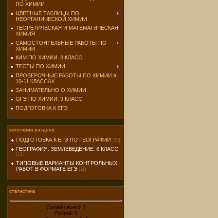
ПО ХИМИИ
ЦВЕТНЫЕ ТАБЛИЦЫ ПО
НЕОРГАНИЧЕСКОЙ ХИМИИ
ТЕОРЕТИЧЕСКАЯ И МАТЕМАТИЧЕСКАЯ
ХИМИЯ
САМОСТОЯТЕЛЬНЫЕ РАБОТЫ ПО
ХИМИИ
КИМ ПО ХИМИИ. 8 КЛАСС
ТЕСТЫ ПО ХИМИИ
ПРОВЕРОЧНЫЕ РАБОТЫ ПО ХИМИИ в
10-11 КЛАССАХ
ЗАНИМАТЕЛЬНО О ХИМИИ
ОГЭ ПО ХИМИИ. 9 КЛАСС
ПОДГОТОВКА К ЕГЭ
категории раздела
ПОДГОТОВКА К ЕГЭ ПО ГЕОГРАФИИ
[58]
ГЕОГРАФИЯ. ЗЕМЛЕВЕДЕНИЕ. 6 КЛАСС
[14]
ТИПОВЫЕ ВАРИАНТЫ КОНТРОЛЬНЫХ
РАБОТ В ФОРМАТЕ ЕГЭ
[11]
статистика
Онлайн всего:
1
Гостей:
1