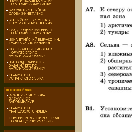
ТЕМАТИЧЕСКИЕ КАРТОЧКИ
ПО АНГЛИЙСКОМУ ЯЗЫКУ
КАК УЧИТЬ АНГЛИЙСКИЕ
СЛОВА ЭФФЕКТИВНО
АНГЛИЙСКИЕ ВРЕМЕНА В
ТЕКСТАХ И УПРАЖНЕНИЯХ
РАЗДАТОЧНЫЙ МАТЕРИАЛ
ПО АНГЛИЙСКОМУ ЯЗЫКУ
200 АНГЛИЙСКИЙ ВЫРАЖЕНИЙ.
ТЕХНИКА ЗАПОМИНАНИЯ
КОНТРОЛЬНЫЕ РАБОТЫ В
ФОРМАТЕ ЕГЭ ПО
АНГЛИЙСКОМУ ЯЗЫКУ
ТИПОВЫЕ ВАРИАНТЫ
ЗАДАНИЙ ЕГЭ ПО
АНГЛИЙСКОМУ ЯЗЫКУ
ГРАММАТИКА
ИСПАНСКОГО ЯЗЫКА
французский язык
ФРАНЦУЗСКИЕ СЛОВА.
ВИЗУАЛЬНОЕ
ЗАПОМИНАНИЕ
ГРАММАТИКА
ФРАНЦУЗСКОГО ЯЗЫКА
ВНУТРИШКОЛЬНЫЙ КОНТРОЛЬ
ПО ФРАНЦУЗСКОМУ ЯЗЫКУ