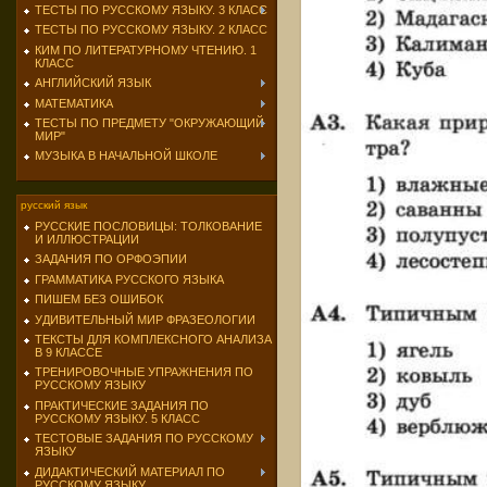
ТЕСТЫ ПО РУССКОМУ ЯЗЫКУ. 3 КЛАСС
ТЕСТЫ ПО РУССКОМУ ЯЗЫКУ. 2 КЛАСС
КИМ ПО ЛИТЕРАТУРНОМУ ЧТЕНИЮ. 1
КЛАСС
АНГЛИЙСКИЙ ЯЗЫК
МАТЕМАТИКА
ТЕСТЫ ПО ПРЕДМЕТУ "ОКРУЖАЮЩИЙ
МИР"
МУЗЫКА В НАЧАЛЬНОЙ ШКОЛЕ
русский язык
РУССКИЕ ПОСЛОВИЦЫ: ТОЛКОВАНИЕ
И ИЛЛЮСТРАЦИИ
ЗАДАНИЯ ПО ОРФОЭПИИ
ГРАММАТИКА РУССКОГО ЯЗЫКА
ПИШЕМ БЕЗ ОШИБОК
УДИВИТЕЛЬНЫЙ МИР ФРАЗЕОЛОГИИ
ТЕКСТЫ ДЛЯ КОМПЛЕКСНОГО АНАЛИЗА
В 9 КЛАССЕ
ТРЕНИРОВОЧНЫЕ УПРАЖНЕНИЯ ПО
РУССКОМУ ЯЗЫКУ
ПРАКТИЧЕСКИЕ ЗАДАНИЯ ПО
РУССКОМУ ЯЗЫКУ. 5 КЛАСС
ТЕСТОВЫЕ ЗАДАНИЯ ПО РУССКОМУ
ЯЗЫКУ
ДИДАКТИЧЕСКИЙ МАТЕРИАЛ ПО
РУССКОМУ ЯЗЫКУ