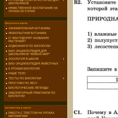
ПУТЕВОДИТЕЛЬ ПО ИСТОРИИ ДЛЯ
ШКОЛЬНИКОВ
НРАВСТВЕННОЕ ВОСПИТАНИЕ НА
УРОКАХ ИСТОРИИ
биология в школе
ЗАНИМАТЕЛЬНАЯ БОТАНИКА
ЛЮБОПЫТНАЯ БОТАНИКА
О ЧЕМ ГОВОРЯТ НАЗВАНИЯ
РАСТЕНИЙ?
АУДИОКНИГИ ПО БИОЛОГИИ
БИО-ЭНЦИКЛОПЕДИЯ ДЛЯ
ШКОЛЬНИКОВ "ЖИВОЙ МИР"
ЗООЛОГИЯ В ШКОЛЕ
БИО-ЭНЦИКЛОПЕДИЯ ЖИВОТНЫХ
К УРОКАМ БИОЛОГИИ
НАШЕ ТЕЛО
ТЕСТЫ ПО БИОЛОГИИ
ПРОГУЛКИ ПО ЛЕСУ
БИОЛОГИЧЕСКИЕ ЛЕГЕНДЫ
ЛАБОРАТОРНЫЙ ПРАКТИКУМ ПО
БИОЛОГИИ
математика в школе
РАБОТА С ТЕКСТОМ НА УРОКАХ
МАТЕМАТИКИ