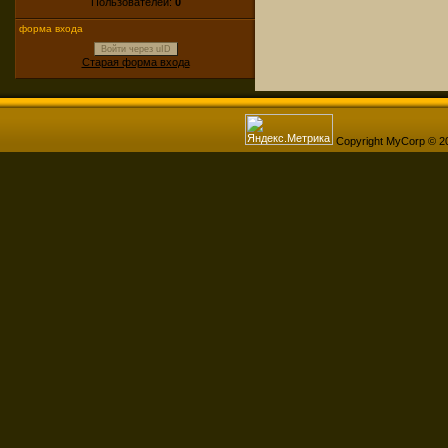
Пользователей:
0
форма входа
Войти через uID
Старая форма входа
Copyright MyCorp © 2