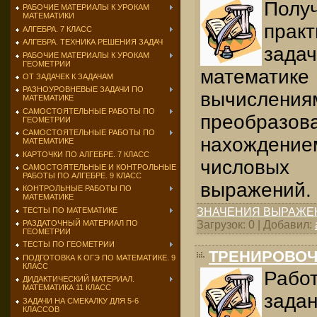
Пол
РАБОЧИЕ МАТЕРИАЛЫ К УРОКАМ
МАТЕМАТИКИ
прак
АЛГЕБРА. 7 КЛАСС
АЛГЕБРА. ТЕХНИКА РЕШЕНИЯ ЗАДАЧ
зад
РАБОЧИЕ МАТЕРИАЛЫ К УРОКАМ
ГЕОМЕТРИИ
математ
ОТ ЗАДАЧЕК К ЗАДАЧАМ
РАЗНОУРОВНЕВЫЕ ЗАДАЧИ ПО
вычисления
МАТЕМАТИКЕ
САМОСТОЯТЕЛЬНЫЕ РАБОТЫ ПО
преобразов
ГЕОМЕТРИИ
САМОСТОЯТЕЛЬНЫЕ РАБОТЫ ПО
нахожде
МАТЕМАТИКЕ
КАРТОЧКИ ПО АЛГЕБРЕ. 7 КЛАСС
числовы
САМОСТОЯТЕЛЬНЫЕ И КОНТРОЛЬНЫЕ
РАБОТЫ ПО АЛГЕБРЕ. 9 КЛАСС
выражений.
КОНТРОЛЬНЫЕ РАБОТЫ ПО
МАТЕМАТИКЕ
ТЕСТЫ ПО МАТЕМАТИКЕ
ЗНАЧЕНИЯ ВЫРАЖЕ
Загрузок: 0 | Добавил:
РАЗДАТОЧНЫЙ МАТЕРИАЛ ПО
ГЕОМЕТРИИ
ТЕСТЫ ПО ГЕОМЕТРИИ
ТРЕНИРОВОЧ
ПОДГОТОВКА К ОГЭ ПО МАТЕМАТИКЕ. 9
КЛАСС
Рабо
ДИДАКТИЧЕСКИЙ МАТЕРИАЛ.
МАТЕМАТИКА 11 КЛАСС
за
ЗАДАЧИ НА СМЕКАЛКУ ДЛЯ 5-6
КЛАССОВ