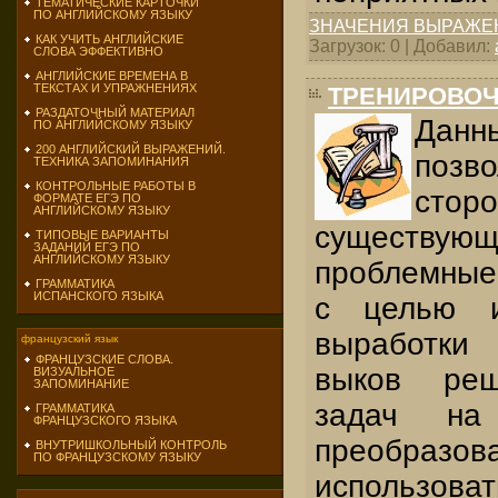
ТЕМАТИЧЕСКИЕ КАРТОЧКИ
ПО АНГЛИЙСКОМУ ЯЗЫКУ
ЗНАЧЕНИЯ ВЫРАЖЕ
КАК УЧИТЬ АНГЛИЙСКИЕ
Загрузок: 0 | Добавил:
СЛОВА ЭФФЕКТИВНО
АНГЛИЙСКИЕ ВРЕМЕНА В
ТЕКСТАХ И УПРАЖНЕНИЯХ
ТРЕНИРОВОЧ
РАЗДАТОЧНЫЙ МАТЕРИАЛ
Данн
ПО АНГЛИЙСКОМУ ЯЗЫКУ
200 АНГЛИЙСКИЙ ВЫРАЖЕНИЙ.
поз
ТЕХНИКА ЗАПОМИНАНИЯ
КОНТРОЛЬНЫЕ РАБОТЫ В
сто
ФОРМАТЕ ЕГЭ ПО
АНГЛИЙСКОМУ ЯЗЫКУ
существу
ТИПОВЫЕ ВАРИАНТЫ
ЗАДАНИЙ ЕГЭ ПО
АНГЛИЙСКОМУ ЯЗЫКУ
проблемные 
ГРАММАТИКА
ИСПАНСКОГО ЯЗЫКА
с целью и
выработки
французский язык
ФРАНЦУЗСКИЕ СЛОВА.
выков реш
ВИЗУАЛЬНОЕ
ЗАПОМИНАНИЕ
задач на
ГРАММАТИКА
ФРАНЦУЗСКОГО ЯЗЫКА
преобразова
ВНУТРИШКОЛЬНЫЙ КОНТРОЛЬ
ПО ФРАНЦУЗСКОМУ ЯЗЫКУ
ис­пользо