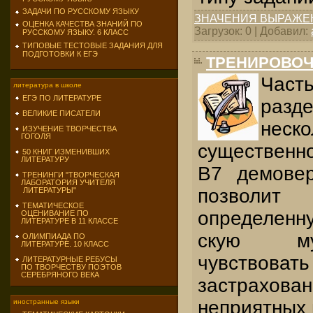
ЗАДАЧИ ПО РУССКОМУ ЯЗЫКУ
ЗНАЧЕНИЯ ВЫРАЖЕ
ОЦЕНКА КАЧЕСТВА ЗНАНИЙ ПО
Загрузок: 0 | Добавил:
РУССКОМУ ЯЗЫКУ. 6 КЛАСС
ТИПОВЫЕ ТЕСТОВЫЕ ЗАДАНИЯ ДЛЯ
ПОДГОТОВКИ К ЕГЭ
ТРЕНИРОВОЧ
Част
литература в школе
ЕГЭ ПО ЛИТЕРАТУРЕ
раз
ВЕЛИКИЕ ПИСАТЕЛИ
нес
ИЗУЧЕНИЕ ТВОРЧЕСТВА
ГОГОЛЯ
существенн
50 КНИГ ИЗМЕНИВШИХ
ЛИТЕРАТУРУ
В7 демове
ТРЕНИНГИ "ТВОРЧЕСКАЯ
ЛАБОРАТОРИЯ УЧИТЕЛЯ
позволи
ЛИТЕРАТУРЫ"
ТЕМАТИЧЕСКОЕ
определен
ОЦЕНИВАНИЕ ПО
ЛИТЕРАТУРЕ В 11 КЛАССЕ
скую му
ОЛИМПИАДА ПО
ЛИТЕРАТУРЕ. 10 КЛАСС
чувствовать
ЛИТЕРАТУРНЫЕ РЕБУСЫ
ПО ТВОРЧЕСТВУ ПОЭТОВ
СЕРЕБРЯНОГО ВЕКА
застра
неприятных 
иностранные языки