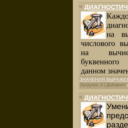
ДИАГНОСТИЧ
Каждо
диагн
на вы
числового в
на вычисл
буквенног
данном значе
ЗНАЧЕНИЯ ВЫРАЖЕ
Загрузок: 0 | Добавил:
ДИАГНОСТИЧ
Уме
пред
разд