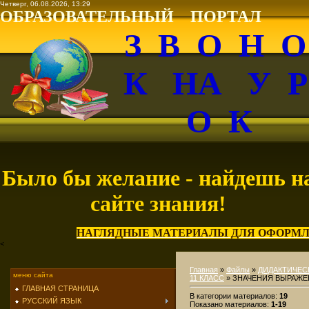
Четверг, 06.08.2026, 13:29
ОБРАЗОВАТЕЛЬНЫЙ ПОРТАЛ
З В О Н 
К НА У 
О К
Было бы желание - найдешь н
сайте знания!
НАГЛЯДНЫЕ МАТЕРИАЛЫ ДЛЯ ОФОРМЛ
<
Главная
»
Файлы
»
ДИДАКТИЧЕС
меню сайта
11 КЛАСС
» ЗНАЧЕНИЯ ВЫРАЖ
ГЛАВНАЯ СТРАНИЦА
В категории материалов
:
19
РУССКИЙ ЯЗЫК
Показано материалов
:
1-19