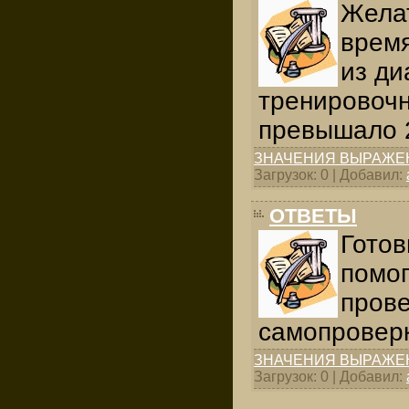
Жела­
врем
из ди
тренировочн
превышало 
ЗНАЧЕНИЯ ВЫРАЖЕ
Загрузок: 0 | Добавил:
ОТВЕТЫ
Готов
помог
прове
самопроверк
ЗНАЧЕНИЯ ВЫРАЖЕ
Загрузок: 0 | Добавил: