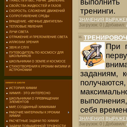
выполнит
ТЯЖЕСТЬ И ВЕС. РЫЧАГ. ДАВЛЕНИЕ
СВОЙСТВА ЖИДКОСТЕЙ И ГАЗОВ
тренинги.
СКОРОСТЬ. СЛОЖЕНИЕ ДВИЖЕНИЙ
СОПРОТИВЛЕНИЕ СРЕДЫ
ЗНАЧЕНИЯ ВЫРАЖЕ
ВРАЩЕНИЕ. «ВЕЧНЫЕ ДВИГАТЕЛИ»
Загрузок: 0 | Добавил:
ТЕПЛОВЫЕ ЯВЛЕНИЯ
ЛУЧИ СВЕТА
ТРЕНИРОВОЧ
ОТРАЖЕНИЕ И ПРЕЛОМЛЕНИЕ СВЕТА
ИЛЛЮЗИИ ЗРЕНИЯ
При 
ЗВУК И СЛУХ
ПУТЕВОДИТЕЛЬ ПО КОСМОСУ ДЛЯ
перву
ШКОЛЬНИКОВ
ШКОЛЬНИКАМ О ЗЕМЛЕ И КОСМОСЕ
вн
СТИХОТВОРЕНИЯ К УРОКАМ ФИЗИКИ И
АСТРОНОМИИ
заданиям, 
получают
химия в школе
ИСТОРИЯ ХИМИИ
максималь
ХИМИЯ - ЭТО ИНТЕРЕСНО
выполнения
ШКОЛЬНИКАМ О ПРЕВРАЩЕНИИ
ЭЛЕМЕНТОВ
МИР, СОЗДАННЫЙ ХИМИКАМИ
себя времен
РАБОЧИЕ МАТЕРИАЛЫ К УРОКАМ
ХИМИИ
ЗНАЧЕНИЯ ВЫРАЖЕ
РАСЧЕТНЫЕ ЗАДАЧИ ПО ХИМИИ
Загрузок: 0 | Добавил:
ЗАДАЧИ ПОВЫШЕННОЙ ТРУДНОСТИ