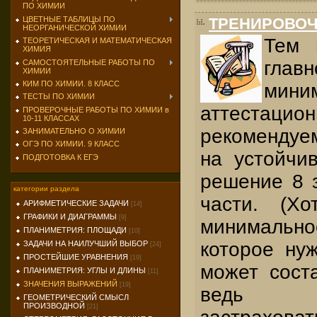
ПО ХИМИИ
ЦВЕТНЫЕ ТАБЛИЦЫ ПО
ТРЕНИРОВОЧ
НЕОРГАНИЧЕСКОЙ ХИМИИ
Тем 
ТЕОРЕТИЧЕСКАЯ И МАТЕМАТИЧЕСКАЯ
ХИМИЯ
глав
САМОСТОЯТЕЛЬНЫЕ РАБОТЫ ПО
ХИМИИ
КИМ ПО ХИМИИ. 8 КЛАСС
мини
ТЕСТЫ ПО ХИМИИ
аттестаци
ПРОВЕРОЧНЫЕ РАБОТЫ ПО ХИМИИ в
10-11 КЛАССАХ
рекомендуе
ЗАНИМАТЕЛЬНО О ХИМИИ
ОГЭ ПО ХИМИИ. 9 КЛАСС
на устойчи
ПОДГОТОВКА К ЕГЭ
решение 8 
категории раздела
части. (Х
АРИФМЕТИЧЕСКИЕ ЗАДАЧИ
[14]
ГРАФИКИ И ДИАГРАММЫ
[9]
минимально
ПЛАНИМЕТРИЯ: ПЛОЩАДИ
[10]
которое нуж
ЗАДАЧИ НА НАИЛУЧШИЙ ВЫБОР
[24]
ПРОСТЕЙШИЕ УРАВНЕНИЯ
[19]
может сост
ПЛАНИМЕТРИЯ: УГЛЫ И ДЛИНЫ
[11]
ЗНАЧЕНИЯ ВЫРАЖЕНИЙ
[19]
ведь 
ГЕОМЕТРИЧЕСКИЙ СМЫСЛ
ПРОИЗВОДНОЙ
[21]