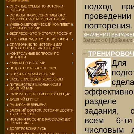
история в школе
подход пр
ОПОРНЫЕ СХЕМЫ ПО ИСТОРИИ
РОССИИ
проведен
ОСНОВЫ ПРОФЕССИОНАЛЬНОГО
МАСТЕРСТВА УЧИТЕЛЯ ИСТОРИИ
повто­рения.
УЧЕБНО-МЕТОДИЧЕСКИЙ КОМПЛЕКТ К
УРОКАМ ИСТОРИИ
ЭКСПРЕСС-КУРС "ИСТОРИЯ РОССИИ"
ЗНАЧЕНИЯ ВЫРАЖЕ
ТЕСТОВЫЕ ЗАДАНИЯ ПО ИСТОРИИ
Загрузок: 0 | Добавил:
СПРАВОЧНИК ПО ИСТОРИИ ДЛЯ
ПОЛГОТОВКИ К ГИА В 9 КЛАССЕ
ТРЕНИРОВОЧ
КОНТРОЛЬНЫЕ ВОПРОСЫ ПО
ИСТОРИИ
Для
ЗАДАЧИ ПО ИСТОРИИ
ПОДГОТОВКА К ОГЭ. 8 КЛАСС
под
СТИХИ К УРОКАМ ИСТОРИИ
ЗАСЕЛЕНИЕ ЗЕМЛИ ЧЕЛОВЕКОМ
сдел
ПУТЕШЕСТВИЕ ШКОЛЬНИКОВ В
ДРЕВНИЙ МИР
эффектив
ЗАНИМАТЕЛЬНО О ДРЕВНЕЙ ГРЕЦИИ
разделе
ДРЕВНИЙ ЕГИПЕТ
РЫЦАРСКИЕ ВРЕМЕНА
задания, с
БЛИЖНИЙ ВОСТОК. ИСТОРИЯ ДЕСЯТИ
ТЫСЯЧЕЛЕТИЙ
всем
6-
ти
ИСТОРИЯ РОССИИ В РАССКАЗАХ ДЛЯ
ШКОЛЬНИКОВ
числовым 
ДОПЕТРОВСКАЯ РУСЬ