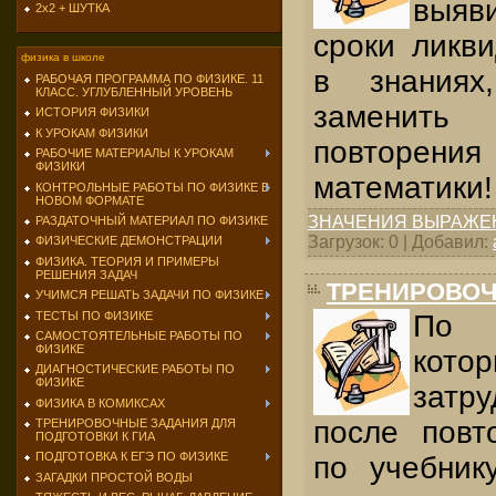
выяви
2х2 + ШУТКА
сроки ликв
физика в школе
в знания
РАБОЧАЯ ПРОГРАММА ПО ФИЗИКЕ. 11
КЛАСС. УГЛУБЛЕННЫЙ УРОВЕНЬ
заменить с
ИСТОРИЯ ФИЗИКИ
К УРОКАМ ФИЗИКИ
повторения
РАБОЧИЕ МАТЕРИАЛЫ К УРОКАМ
ФИЗИКИ
математики!
КОНТРОЛЬНЫЕ РАБОТЫ ПО ФИЗИКЕ В
НОВОМ ФОРМАТЕ
ЗНАЧЕНИЯ ВЫРАЖЕ
РАЗДАТОЧНЫЙ МАТЕРИАЛ ПО ФИЗИКЕ
Загрузок: 0 | Добавил:
ФИЗИЧЕСКИЕ ДЕМОНСТРАЦИИ
ФИЗИКА. ТЕОРИЯ И ПРИМЕРЫ
РЕШЕНИЯ ЗАДАЧ
ТРЕНИРОВОЧ
УЧИМСЯ РЕШАТЬ ЗАДАЧИ ПО ФИЗИКЕ
ТЕСТЫ ПО ФИЗИКЕ
По 
САМОСТОЯТЕЛЬНЫЕ РАБОТЫ ПО
ФИЗИКЕ
кот
ДИАГНОСТИЧЕСКИЕ РАБОТЫ ПО
ФИЗИКЕ
затр
ФИЗИКА В КОМИКСАХ
после повт
ТРЕНИРОВОЧНЫЕ ЗАДАНИЯ ДЛЯ
ПОДГОТОВКИ К ГИА
ПОДГОТОВКА К ЕГЭ ПО ФИЗИКЕ
по учебник
ЗАГАДКИ ПРОСТОЙ ВОДЫ