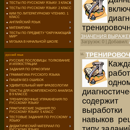
ТЕСТЫ ПО РУССКОМУ ЯЗЫКУ. 3 КЛАСС
включ
ТЕСТЫ ПО РУССКОМУ ЯЗЫКУ. 2 КЛАСС
КИМ ПО ЛИТЕРАТУРНОМУ ЧТЕНИЮ. 1
диагн
КЛАСС
АНГЛИЙСКИЙ ЯЗЫК
тренировочн
МАТЕМАТИКА
ТЕСТЫ ПО ПРЕДМЕТУ "ОКРУЖАЮЩИЙ
ЗНАЧЕНИЯ ВЫРАЖЕ
МИР"
Загрузок: 0 | Добавил:
МУЗЫКА В НАЧАЛЬНОЙ ШКОЛЕ
ТРЕНИРОВОЧ
русский язык
РУССКИЕ ПОСЛОВИЦЫ: ТОЛКОВАНИЕ
Кажд
И ИЛЛЮСТРАЦИИ
ЗАДАНИЯ ПО ОРФОЭПИИ
рабо
ГРАММАТИКА РУССКОГО ЯЗЫКА
одн
ПИШЕМ БЕЗ ОШИБОК
УДИВИТЕЛЬНЫЙ МИР ФРАЗЕОЛОГИИ
диагности
ТЕКСТЫ ДЛЯ КОМПЛЕКСНОГО АНАЛИЗА
В 9 КЛАССЕ
содержит
ТРЕНИРОВОЧНЫЕ УПРАЖНЕНИЯ ПО
РУССКОМУ ЯЗЫКУ
выработки
ПРАКТИЧЕСКИЕ ЗАДАНИЯ ПО
РУССКОМУ ЯЗЫКУ. 5 КЛАСС
навыков ре
ТЕСТОВЫЕ ЗАДАНИЯ ПО РУССКОМУ
ЯЗЫКУ
ДИДАКТИЧЕСКИЙ МАТЕРИАЛ ПО
типу задани
РУССКОМУ ЯЗЫКУ