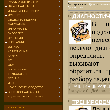
РУССКАЯ ЛИТЕРАТУРА
Сортировать по
:
Дате
·
Названи
НАЧАЛЬНАЯ ШКОЛА
Просмотрам
ИНОСТРАННЫЕ ЯЗЫКИ
ДИАГНОСТИЧ
ИСТОРИЯ
ОБЩЕСТВОВЕДЕНИЕ
В н
МАТЕМАТИКА
ИНФОРМАТИКА
под
БИОЛОГИЯ
целес
ЭКОЛОГИЯ
ГЕОГРАФИЯ
первую диаг
ФИЗИКА
АСТРОНОМИЯ
определит
ХИМИЯ
МХК
вызывают 
ОБЖ
обратиться 
ФИЗКУЛЬТУРА
ТЕХНОЛОГИЯ
разбору задач
МУЗЫКА
ИЗО
ЗНАЧЕНИЯ ВЫРАЖЕ
КЛАССНОЕ РУКОВОДСТВО
Загрузок: 0 | Добавил:
ВНЕКЛАССНАЯ РАБОТА
АДМИНИСТРАЦИЯ ШКОЛЫ
ТРЕНИРОВОЧ
Данн
начальная школа