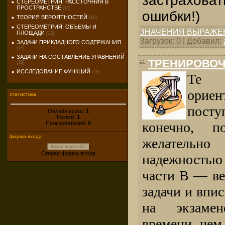
застрахова
СТЕРЕОМЕТРИЯ: РАССТОЧНИЯ В
ПРОСТРАНСТВЕ
[10]
ошибки!)
ТЕОРИЯ ВЕРОЯТНОСТЕЙ
[16]
СТЕРЕОМЕТРИЯ: ОБЪЕМЫ И
ЗНАЧЕНИЯ ВЫРАЖЕ
ПЛОЩАДИ
[12]
Загрузок: 0 | Добавил:
ЗАДАЧИ ПРИКЛАДНОГО СОДЕРЖАНИЯ
[13]
ЗАДАЧИ НА СОСТАВЛЕНИЕ УРАВНЕНИЙ
ТРЕНИРОВОЧ
[19]
ИССЛЕДОВАНИЕ ФУНКЦИЙ
[28]
Те 
ори
статистика
пост
Онлайн всего:
1
Гостей:
1
конечно, 
Пользователей:
0
форма входа
желател
Войти через uID
Старая форма входа
надежностью
части В — ве
задачи и впис
на экзаме
времени, чем 