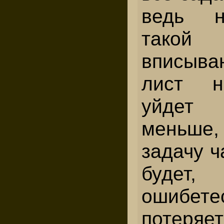
ведь 
такой
вписыва
лист н
уйдет
меньш
задачу ч
будет
ошиб
потеря