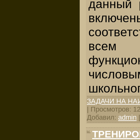
данный 
включен
соответ
все
функцио
число
школьног
ЗАДАЧИ НА Н
| Просмотров: 125
Добавил:
admin
ТРЕНИРО