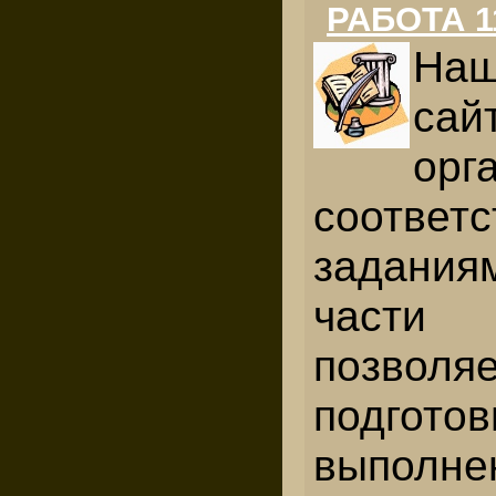
РАБОТА 1
На
сай
орг
соотв
задани
части
Е
позволя
подго
выпол