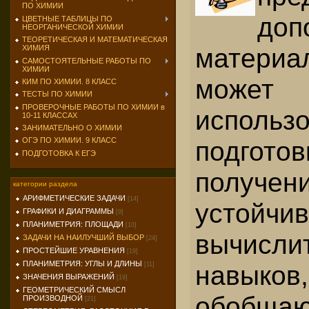
ПО ХИМИИ
доп
ЦВЕТНЫЕ ТАБЛИЦЫ ПО
НЕОРГАНИЧЕСКОЙ ХИМИИ
ТЕОРЕТИЧЕСКАЯ И МАТЕМАТИЧЕСКАЯ
матери
ХИМИЯ
САМОСТОЯТЕЛЬНЫЕ РАБОТЫ ПО
ХИМИИ
мож
КИМ ПО ХИМИИ. 8 КЛАСС
ТЕСТЫ ПО ХИМИИ
ПРОВЕРОЧНЫЕ РАБОТЫ ПО ХИМИИ в
испол
10-11 КЛАССАХ
ЗАНИМАТЕЛЬНО О ХИМИИ
подгото
ОГЭ ПО ХИМИИ. 9 КЛАСС
ПОДГОТОВКА К ЕГЭ
получен
категории раздела
АРИФМЕТИЧЕСКИЕ ЗАДАЧИ
[14]
устойчи
ГРАФИКИ И ДИАГРАММЫ
[9]
ПЛАНИМЕТРИЯ: ПЛОЩАДИ
[10]
вычислит
ЗАДАЧИ НА НАИЛУЧШИЙ ВЫБОР
[24]
ПРОСТЕЙШИЕ УРАВНЕНИЯ
[19]
ПЛАНИМЕТРИЯ: УГЛЫ И ДЛИНЫ
навыков,
[11]
ЗНАЧЕНИЯ ВЫРАЖЕНИЙ
[19]
ГЕОМЕТРИЧЕСКИЙ СМЫСЛ
обобща
ПРОИЗВОДНОЙ
[21]