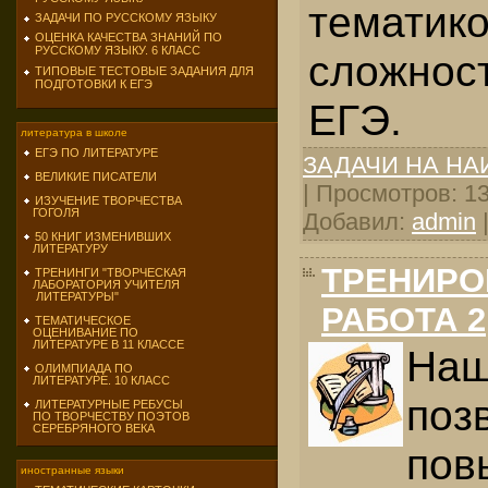
тематик
ЗАДАЧИ ПО РУССКОМУ ЯЗЫКУ
ОЦЕНКА КАЧЕСТВА ЗНАНИЙ ПО
РУССКОМУ ЯЗЫКУ. 6 КЛАСС
сложно
ТИПОВЫЕ ТЕСТОВЫЕ ЗАДАНИЯ ДЛЯ
ПОДГОТОВКИ К ЕГЭ
ЕГЭ.
литература в школе
ЕГЭ ПО ЛИТЕРАТУРЕ
ЗАДАЧИ НА Н
ВЕЛИКИЕ ПИСАТЕЛИ
| Просмотров: 135
ИЗУЧЕНИЕ ТВОРЧЕСТВА
ГОГОЛЯ
Добавил:
admin
50 КНИГ ИЗМЕНИВШИХ
ЛИТЕРАТУРУ
ТРЕНИРО
ТРЕНИНГИ "ТВОРЧЕСКАЯ
ЛАБОРАТОРИЯ УЧИТЕЛЯ
ЛИТЕРАТУРЫ"
РАБОТА 2
ТЕМАТИЧЕСКОЕ
ОЦЕНИВАНИЕ ПО
ЛИТЕРАТУРЕ В 11 КЛАССЕ
На
ОЛИМПИАДА ПО
ЛИТЕРАТУРЕ. 10 КЛАСС
поз
ЛИТЕРАТУРНЫЕ РЕБУСЫ
ПО ТВОРЧЕСТВУ ПОЭТОВ
СЕРЕБРЯНОГО ВЕКА
пов
иностранные языки