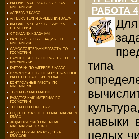
РАБОЧИЕ МАТЕРИАЛЫ К УРОКАМ
РАБОТА 4
МАТЕМАТИКИ
АЛГЕБРА. 7 КЛАСС
АЛГЕБРА. ТЕХНИКА РЕШЕНИЯ ЗАДАЧ
Дл
РАБОЧИЕ МАТЕРИАЛЫ К УРОКАМ
ГЕОМЕТРИИ
зад
ОТ ЗАДАЧЕК К ЗАДАЧАМ
РАЗНОУРОВНЕВЫЕ ЗАДАЧИ ПО
МАТЕМАТИКЕ
пре
САМОСТОЯТЕЛЬНЫЕ РАБОТЫ ПО
ГЕОМЕТРИИ
САМОСТОЯТЕЛЬНЫЕ РАБОТЫ ПО
типа 
МАТЕМАТИКЕ
КАРТОЧКИ ПО АЛГЕБРЕ. 7 КЛАСС
САМОСТОЯТЕЛЬНЫЕ И КОНТРОЛЬНЫЕ
определ
РАБОТЫ ПО АЛГЕБРЕ. 9 КЛАСС
КОНТРОЛЬНЫЕ РАБОТЫ ПО
МАТЕМАТИКЕ
вычисли
ТЕСТЫ ПО МАТЕМАТИКЕ
РАЗДАТОЧНЫЙ МАТЕРИАЛ ПО
ГЕОМЕТРИИ
культур
ТЕСТЫ ПО ГЕОМЕТРИИ
ПОДГОТОВКА К ОГЭ ПО МАТЕМАТИКЕ. 9
навыки 
КЛАСС
ДИДАКТИЧЕСКИЙ МАТЕРИАЛ.
МАТЕМАТИКА 11 КЛАСС
целых чи
ЗАДАЧИ НА СМЕКАЛКУ ДЛЯ 5-6
КЛАССОВ