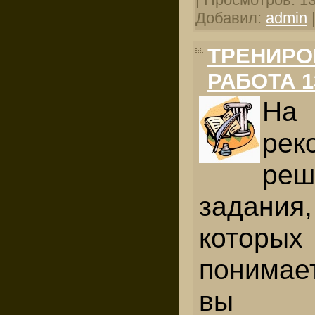
Добавил:
admin
ТРЕНИРО
РАБОТА 1
На 
рек
ре
задани
которы
понимае
вы 