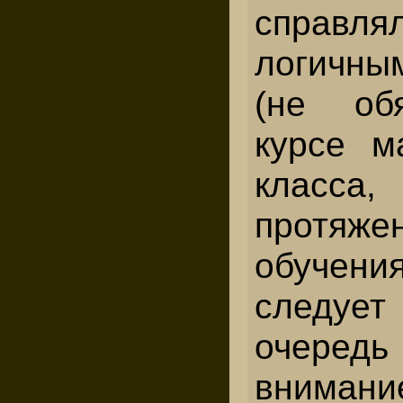
справля
логичны
(не об
курсе м
клас
протяж
обучени
следуе
очере
вним