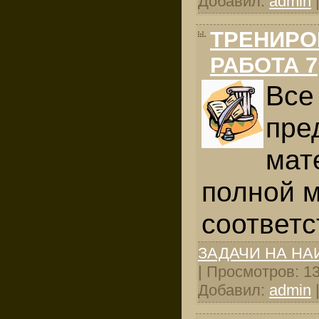
Добавил:
admin
ТРЕНИРО
РАБОТА 7
Все
пре
мат
полной 
соответ
ЗАДАЧИ НА Н
| Просмотров: 133
Добавил:
admin