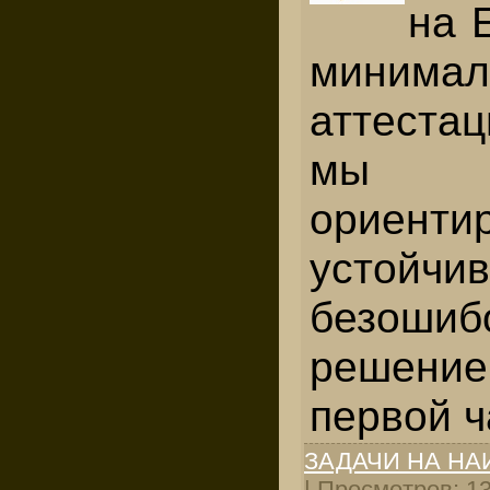
на 
минимал
аттеста
мы ре
ориенти
устойчив
безошиб
решение
первой ч
ЗАДАЧИ НА Н
| Просмотров: 131