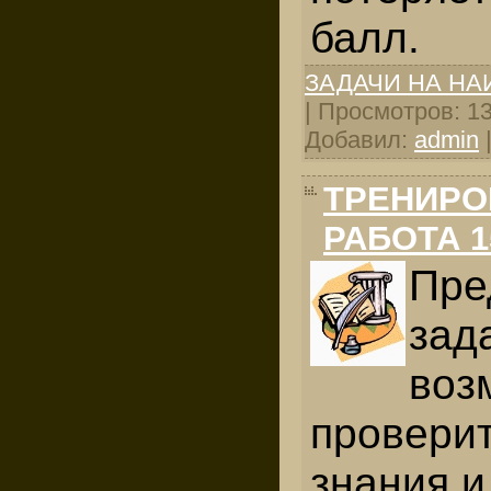
балл.
ЗАДАЧИ НА Н
| Просмотров: 134
Добавил:
admin
ТРЕНИРО
РАБОТА 1
Пре
зад
воз
проверит
знания и