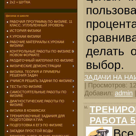
2х2 + ШУТКА
пользова
физика в школе
процент
РАБОЧАЯ ПРОГРАММА ПО ФИЗИКЕ. 11
КЛАСС. УГЛУБЛЕННЫЙ УРОВЕНЬ
ИСТОРИЯ ФИЗИКИ
сравнив
К УРОКАМ ФИЗИКИ
РАБОЧИЕ МАТЕРИАЛЫ К УРОКАМ
ФИЗИКИ
делать 
КОНТРОЛЬНЫЕ РАБОТЫ ПО ФИЗИКЕ В
НОВОМ ФОРМАТЕ
выбор.
РАЗДАТОЧНЫЙ МАТЕРИАЛ ПО ФИЗИКЕ
ФИЗИЧЕСКИЕ ДЕМОНСТРАЦИИ
ФИЗИКА. ТЕОРИЯ И ПРИМЕРЫ
РЕШЕНИЯ ЗАДАЧ
ЗАДАЧИ НА Н
УЧИМСЯ РЕШАТЬ ЗАДАЧИ ПО ФИЗИКЕ
| Просмотров: 129
ТЕСТЫ ПО ФИЗИКЕ
Добавил:
admin
САМОСТОЯТЕЛЬНЫЕ РАБОТЫ ПО
ФИЗИКЕ
ДИАГНОСТИЧЕСКИЕ РАБОТЫ ПО
ФИЗИКЕ
ТРЕНИРО
ФИЗИКА В КОМИКСАХ
ТРЕНИРОВОЧНЫЕ ЗАДАНИЯ ДЛЯ
РАБОТА 5
ПОДГОТОВКИ К ГИА
ПОДГОТОВКА К ЕГЭ ПО ФИЗИКЕ
Все
ЗАГАДКИ ПРОСТОЙ ВОДЫ