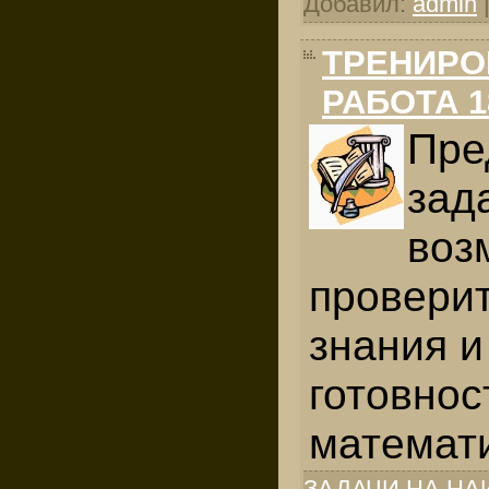
Добавил:
admin
ТРЕНИРО
РАБОТА 1
Пре
зад
воз
проверит
знания и
готовнос
мате­мат
ЗАДАЧИ НА Н