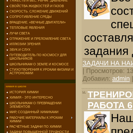
ТЯЖЕСТЬ И ВЕС. РЫЧАГ. ДАВЛЕНИЕ
СВОЙСТВА ЖИДКОСТЕЙ И ГАЗОВ
сос
СКОРОСТЬ. СЛОЖЕНИЕ ДВИЖЕНИЙ
СОПРОТИВЛЕНИЕ СРЕДЫ
спе
ВРАЩЕНИЕ. «ВЕЧНЫЕ ДВИГАТЕЛИ»
ТЕПЛОВЫЕ ЯВЛЕНИЯ
составл
ЛУЧИ СВЕТА
ОТРАЖЕНИЕ И ПРЕЛОМЛЕНИЕ СВЕТА
ИЛЛЮЗИИ ЗРЕНИЯ
задания 
ЗВУК И СЛУХ
ПУТЕВОДИТЕЛЬ ПО КОСМОСУ ДЛЯ
ШКОЛЬНИКОВ
ЗАДАЧИ НА Н
ШКОЛЬНИКАМ О ЗЕМЛЕ И КОСМОСЕ
| Просмотров: 130
СТИХОТВОРЕНИЯ К УРОКАМ ФИЗИКИ И
АСТРОНОМИИ
Добавил:
admin
химия в школе
ТРЕНИРО
ИСТОРИЯ ХИМИИ
ХИМИЯ - ЭТО ИНТЕРЕСНО
РАБОТА 6
ШКОЛЬНИКАМ О ПРЕВРАЩЕНИИ
ЭЛЕМЕНТОВ
МИР, СОЗДАННЫЙ ХИМИКАМИ
Н
РАБОЧИЕ МАТЕРИАЛЫ К УРОКАМ
ХИМИИ
РАСЧЕТНЫЕ ЗАДАЧИ ПО ХИМИИ
пре
ЗАДАЧИ ПОВЫШЕННОЙ ТРУДНОСТИ