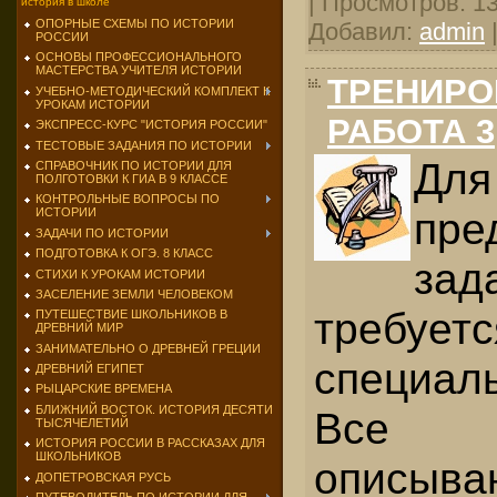
| Просмотров: 133
история в школе
ОПОРНЫЕ СХЕМЫ ПО ИСТОРИИ
Добавил:
admin
РОССИИ
ОСНОВЫ ПРОФЕССИОНАЛЬНОГО
МАСТЕРСТВА УЧИТЕЛЯ ИСТОРИИ
ТРЕНИРО
УЧЕБНО-МЕТОДИЧЕСКИЙ КОМПЛЕКТ К
УРОКАМ ИСТОРИИ
РАБОТА 3
ЭКСПРЕСС-КУРС "ИСТОРИЯ РОССИИ"
ТЕСТОВЫЕ ЗАДАНИЯ ПО ИСТОРИИ
Дл
СПРАВОЧНИК ПО ИСТОРИИ ДЛЯ
ПОЛГОТОВКИ К ГИА В 9 КЛАССЕ
КОНТРОЛЬНЫЕ ВОПРОСЫ ПО
пре
ИСТОРИИ
ЗАДАЧИ ПО ИСТОРИИ
ПОДГОТОВКА К ОГЭ. 8 КЛАСС
за
СТИХИ К УРОКАМ ИСТОРИИ
ЗАСЕЛЕНИЕ ЗЕМЛИ ЧЕЛОВЕКОМ
требуетс
ПУТЕШЕСТВИЕ ШКОЛЬНИКОВ В
ДРЕВНИЙ МИР
ЗАНИМАТЕЛЬНО О ДРЕВНЕЙ ГРЕЦИИ
специал
ДРЕВНИЙ ЕГИПЕТ
РЫЦАРСКИЕ ВРЕМЕНА
БЛИЖНИЙ ВОСТОК. ИСТОРИЯ ДЕСЯТИ
Все 
ТЫСЯЧЕЛЕТИЙ
ИСТОРИЯ РОССИИ В РАССКАЗАХ ДЛЯ
ШКОЛЬНИКОВ
описыв
ДОПЕТРОВСКАЯ РУСЬ