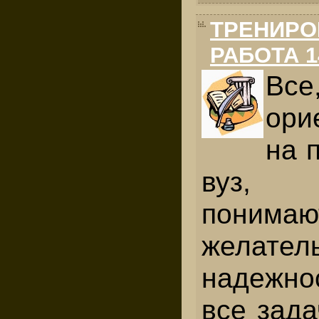
ТРЕНИРО
РАБОТА 1
В
ори
на 
вуз, 
понима
желател
надежно
все зад