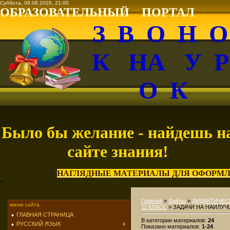
Суббота, 08.08.2026, 21:00
ОБРАЗОВАТЕЛЬНЫЙ ПОРТАЛ
З В О Н 
К НА У 
О К
Было бы желание - найдешь н
сайте знания!
НАГЛЯДНЫЕ МАТЕРИАЛЫ ДЛЯ ОФОРМЛ
<
Главная
»
Файлы
»
ДИДАКТИЧЕС
меню сайта
11 КЛАСС
» ЗАДАЧИ НА НАИЛУ
ГЛАВНАЯ СТРАНИЦА
В категории материалов
:
24
РУССКИЙ ЯЗЫК
Показано материалов
:
1-24