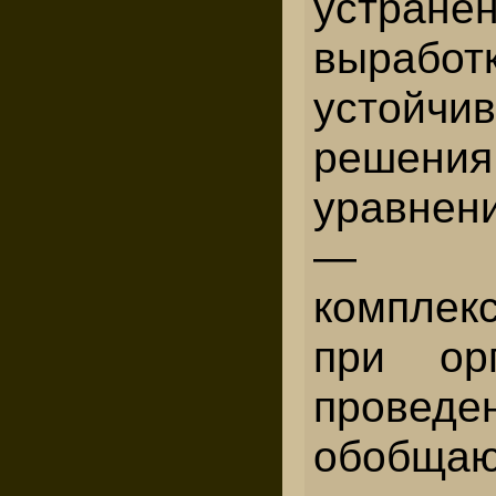
устр
выработ
устойчи
решения
уравнени
— исп
комплек
п
p
и
ор
проведе
обобща