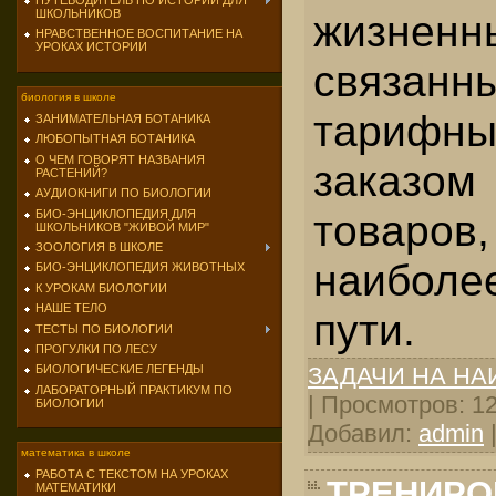
ПУТЕВОДИТЕЛЬ ПО ИСТОРИИ ДЛЯ
жизненн
ШКОЛЬНИКОВ
НРАВСТВЕННОЕ ВОСПИТАНИЕ НА
УРОКАХ ИСТОРИИ
связанн
биология в школе
тарифн
ЗАНИМАТЕЛЬНАЯ БОТАНИКА
ЛЮБОПЫТНАЯ БОТАНИКА
О ЧЕМ ГОВОРЯТ НАЗВАНИЯ
заказом
РАСТЕНИЙ?
АУДИОКНИГИ ПО БИОЛОГИИ
товаро
БИО-ЭНЦИКЛОПЕДИЯ ДЛЯ
ШКОЛЬНИКОВ "ЖИВОЙ МИР"
ЗООЛОГИЯ В ШКОЛЕ
наиболе
БИО-ЭНЦИКЛОПЕДИЯ ЖИВОТНЫХ
К УРОКАМ БИОЛОГИИ
НАШЕ ТЕЛО
пути.
ТЕСТЫ ПО БИОЛОГИИ
ПРОГУЛКИ ПО ЛЕСУ
ЗАДАЧИ НА Н
БИОЛОГИЧЕСКИЕ ЛЕГЕНДЫ
ЛАБОРАТОРНЫЙ ПРАКТИКУМ ПО
| Просмотров: 127
БИОЛОГИИ
Добавил:
admin
математика в школе
РАБОТА С ТЕКСТОМ НА УРОКАХ
ТРЕНИРО
МАТЕМАТИКИ