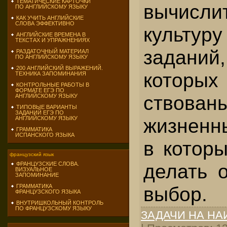
ТЕМАТИЧЕСКИЕ КАРТОЧКИ
вычисли
ПО АНГЛИЙСКОМУ ЯЗЫКУ
КАК УЧИТЬ АНГЛИЙСКИЕ
СЛОВА ЭФФЕКТИВНО
культур
АНГЛИЙСКИЕ ВРЕМЕНА В
ТЕКСТАХ И УПРАЖНЕНИЯХ
задан
РАЗДАТОЧНЫЙ МАТЕРИАЛ
ПО АНГЛИЙСКОМУ ЯЗЫКУ
200 АНГЛИЙСКИЙ ВЫРАЖЕНИЙ.
котор
ТЕХНИКА ЗАПОМИНАНИЯ
КОНТРОЛЬНЫЕ РАБОТЫ В
ФОРМАТЕ ЕГЭ ПО
ство
АНГЛИЙСКОМУ ЯЗЫКУ
ТИПОВЫЕ ВАРИАНТЫ
ЗАДАНИЙ ЕГЭ ПО
жизненн
АНГЛИЙСКОМУ ЯЗЫКУ
ГРАММАТИКА
ИСПАНСКОГО ЯЗЫКА
в котор
французский язык
делать 
ФРАНЦУЗСКИЕ СЛОВА.
ВИЗУАЛЬНОЕ
ЗАПОМИНАНИЕ
выбор.
ГРАММАТИКА
ФРАНЦУЗСКОГО ЯЗЫКА
ВНУТРИШКОЛЬНЫЙ КОНТРОЛЬ
ПО ФРАНЦУЗСКОМУ ЯЗЫКУ
ЗАДАЧИ НА Н