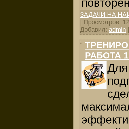
повторен
ЗАДАЧИ НА Н
| Просмотров: 122
Добавил:
admin
ТРЕНИРО
РАБОТА 1
Для
под
сде
максима
эффек