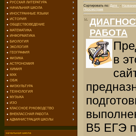
РУССКАЯ ЛИТЕРАТУРА
Сортировать по
:
Дате
·
Названи
НАЧАЛЬНАЯ ШКОЛА
Просмотрам
ИНОСТРАННЫЕ ЯЗЫКИ
ДИАГНОС
ИСТОРИЯ
ОБЩЕСТВОВЕДЕНИЕ
РАБОТА
МАТЕМАТИКА
ИНФОРМАТИКА
Пре
БИОЛОГИЯ
ЭКОЛОГИЯ
ГЕОГРАФИЯ
в э
ФИЗИКА
АСТРОНОМИЯ
сай
ХИМИЯ
МХК
ОБЖ
предназ
ФИЗКУЛЬТУРА
ТЕХНОЛОГИЯ
подготов
МУЗЫКА
ИЗО
КЛАССНОЕ РУКОВОДСТВО
выполне
ВНЕКЛАССНАЯ РАБОТА
АДМИНИСТРАЦИЯ ШКОЛЫ
В5 ЕГЭ 
начальная школа