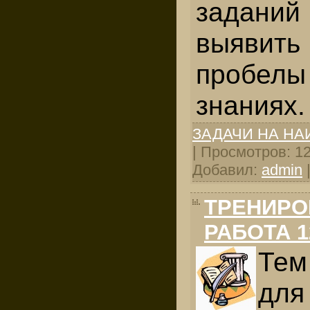
заданий
выявить
пробе
знаниях.
ЗАДАЧИ НА Н
| Просмотров: 124
Добавил:
admin
ТРЕНИРО
РАБОТА 1
Т
для