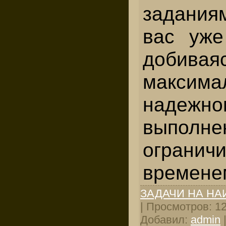
задания
вас уже
добивая
максима
наде
выпол
ограни
времене
ЗАДАЧИ НА Н
| Просмотров: 127
Добавил:
admin