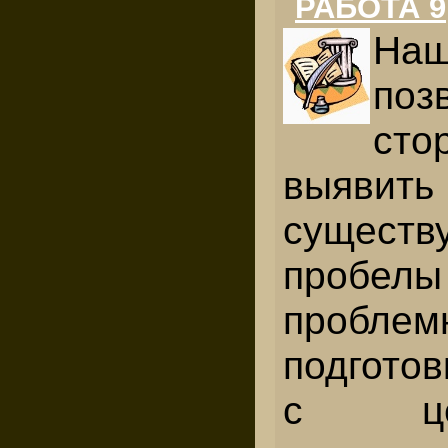
РАБОТА 9
Наш
поз
сто
выявить
существ
про
проблем
подгото
с ц