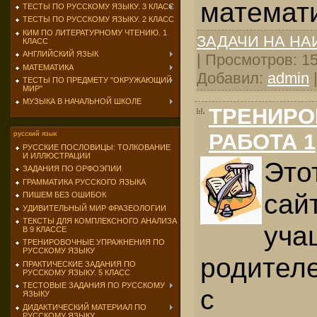
математи
ТЕСТЫ ПО РУССКОМУ ЯЗЫКУ. 3 КЛАСС
ТЕСТЫ ПО РУССКОМУ ЯЗЫКУ. 2 КЛАСС
КИМ ПО ЛИТЕРАТУРНОМУ ЧТЕНИЮ. 1
ЗАДАЧИ НА Н
КЛАСС
АНГЛИЙСКИЙ ЯЗЫК
| Просмотров: 158
МАТЕМАТИКА
Добавил:
admin
ТЕСТЫ ПО ПРЕДМЕТУ "ОКРУЖАЮЩИЙ
МИР"
МУЗЫКА В НАЧАЛЬНОЙ ШКОЛЕ
ТРЕНИРО
РАБОТА 1
русский язык
РУССКИЕ ПОСЛОВИЦЫ: ТОЛКОВАНИЕ
И ИЛЛЮСТРАЦИИ
Эт
ЗАДАНИЯ ПО ОРФОЭПИИ
ГРАММАТИКА РУССКОГО ЯЗЫКА
сай
ПИШЕМ БЕЗ ОШИБОК
УДИВИТЕЛЬНЫЙ МИР ФРАЗЕОЛОГИИ
ТЕКСТЫ ДЛЯ КОМПЛЕКСНОГО АНАЛИЗА
уча
В 9 КЛАССЕ
ТРЕНИРОВОЧНЫЕ УПРАЖНЕНИЯ ПО
РУССКОМУ ЯЗЫКУ
родител
ПРАКТИЧЕСКИЕ ЗАДАНИЯ ПО
РУССКОМУ ЯЗЫКУ. 5 КЛАСС
ТЕСТОВЫЕ ЗАДАНИЯ ПО РУССКОМУ
с пр
ЯЗЫКУ
ДИДАКТИЧЕСКИЙ МАТЕРИАЛ ПО
РУССКОМУ ЯЗЫКУ