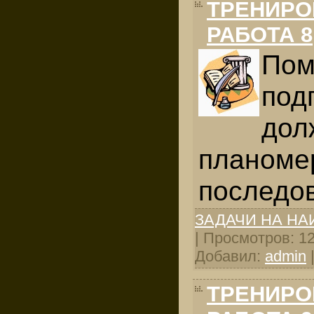
ТРЕНИРО
РАБОТА 8
Пом
под
дол
планоме
последо
ЗАДАЧИ НА Н
| Просмотров: 128
Добавил:
admin
ТРЕНИРО