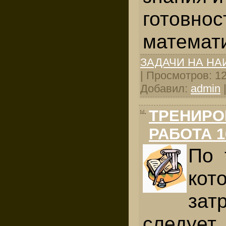
готовнос
мате­мат
ЗАДАЧИ НА Н
| Просмотров: 122
Добавил:
admin
ТРЕНИРО
РАБОТА 1
По 
кот
зат
следуе