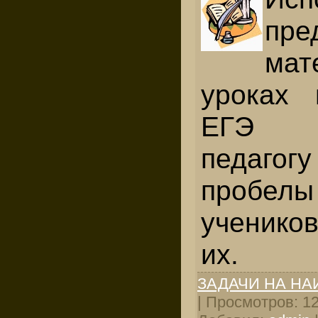
пре
мат
уроках 
ЕГЭ 
педаг
пробел
ученико
их.
ЗАДАЧИ НА Н
| Просмотров: 124