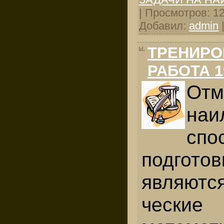
| Просмотров: 129
Добавил:
admin
ТРЕНИРО
РАБОТА 1
От
наи
спо
подгот
являютс
чески