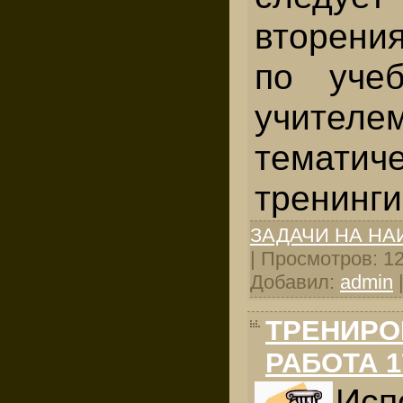
вторени
по уче
учителе
тематич
тренинги
ЗАДАЧИ НА Н
| Просмотров: 127
Добавил:
admin
ТРЕНИРО
РАБОТА 1
Исп