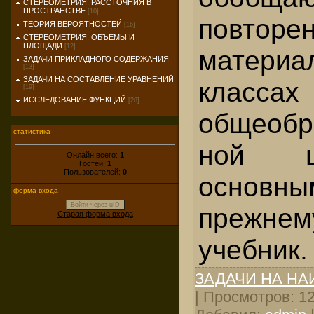
СТЕРЕОМЕТРИЯ: РАССТОЧНИЯ В
ПРОСТРАНСТВЕ
[10]
повторе
ТЕОРИЯ ВЕРОЯТНОСТЕЙ
[16]
СТЕРЕОМЕТРИЯ: ОБЪЕМЫ И
ПЛОЩАДИ
[12]
матери
ЗАДАЧИ ПРИКЛАДНОГО СОДЕРЖАНИЯ
[13]
ЗАДАЧИ НА СОСТАВЛЕНИЕ УРАВНЕНИЙ
классах
[19]
ИССЛЕДОВАНИЕ ФУНКЦИЙ
[28]
общеобр
статистика
ной ш
Онлайн всего:
1
Гостей:
1
Пользователей:
0
основ
форма входа
Войти через uID
прежнем
Старая форма входа
учебник.
ЗАДАЧИ НА Н
| Просмотров: 125