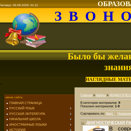
ОБРАЗО
Четверг, 06.08.2026, 01:11
З В О Н 
Было бы желан
знани
НАГЛЯДНЫЕ МАТ
<
Главная
»
Файлы
»
ДИДАКТИЧЕСК
меню сайта
В категории материалов
:
9
ГЛАВНАЯ СТРАНИЦА
Показано материалов
:
1-9
РУССКИЙ ЯЗЫК
Сортировать по
:
Дате
·
Названи
РУССКАЯ ЛИТЕРАТУРА
НАЧАЛЬНАЯ ШКОЛА
ДИАГНОСТИЧЕСКАЯ Р
ИНОСТРАННЫЕ ЯЗЫКИ
В совр
ИСТОРИЯ