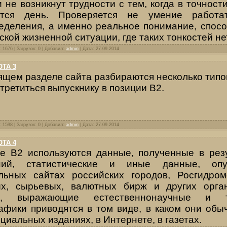
и не возникнут трудности с тем, когда в точност
ется день. Проверяется не умение работа
еделения, а именно реальное понимание, спосо
ской жизненной ситуации, где таких тонкостей не
 1676 | Загрузок: 0 | Добавил:
admin
| Дата:
27.09.2014
ТА 3
оящем
разделе сайта
разбираются несколько типо
тре­титься выпускнику в позиции В2.
 1598 | Загрузок: 0 | Добавил:
admin
| Дата:
27.09.2014
ТА 4
е В2 используются данные, полученные в рез
ний, статистические и иные данные, опу
ьных сайтах российских городов, Росгидроме
ых, сырьевых, валютных бирж и других орга
и, выражающие естественнонаучные и т
афики приводятся в том виде, в каком они обы
иальных изданиях, в Интернете, в газетах.