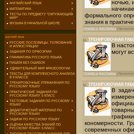
ночью, 
АНГЛИЙСКИЙ ЯЗЫК
начина
МАТЕМАТИКА
ТЕСТЫ ПО ПРЕДМЕТУ "ОКРУЖАЮЩИЙ
формального опр
МИР"
знания в практиче
МУЗЫКА В НАЧАЛЬНОЙ ШКОЛЕ
ГРАФИКИ И ДИАГРАММЫ
| Просмотров:
русский язык
ТРЕНИРОВОЧНАЯ РАБО
РУССКИЕ ПОСЛОВИЦЫ: ТОЛКОВАНИЕ
В наст
И ИЛЛЮСТРАЦИИ
могут вс
ЗАДАНИЯ ПО ОРФОЭПИИ
ГРАММАТИКА РУССКОГО ЯЗЫКА
ПИШЕМ БЕЗ ОШИБОК
УДИВИТЕЛЬНЫЙ МИР ФРАЗЕОЛОГИИ
ТЕКСТЫ ДЛЯ КОМПЛЕКСНОГО АНАЛИЗА
ГРАФИКИ И ДИАГРАММЫ
| Просмотров:
В 9 КЛАССЕ
ТРЕНИРОВОЧНЫЕ УПРАЖНЕНИЯ ПО
ТРЕНИРОВОЧНАЯ РАБО
РУССКОМУ ЯЗЫКУ
В задач
ПРАКТИЧЕСКИЕ ЗАДАНИЯ ПО
РУССКОМУ ЯЗЫКУ. 5 КЛАСС
измере
ТЕСТОВЫЕ ЗАДАНИЯ ПО РУССКОМУ
официал
ЯЗЫКУ
товарн
ДИДАКТИЧЕСКИЙ МАТЕРИАЛ ПО
РУССКОМУ ЯЗЫКУ
график
ЗАДАЧИ ПО РУССКОМУ ЯЗЫКУ
кономерности. Гр
ОЦЕНКА КАЧЕСТВА ЗНАНИЙ ПО
РУССКОМУ ЯЗЫКУ. 6 КЛАСС
современных офиц
ТИПОВЫЕ ТЕСТОВЫЕ ЗАДАНИЯ ДЛЯ