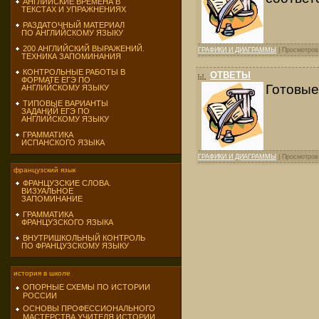
АНГЛИЙСКИЕ ВРЕМЕНА В
ТЕКСТАХ И УПРАЖНЕНИЯХ
РАЗДАТОЧНЫЙ МАТЕРИАЛ
ПО АНГЛИЙСКОМУ ЯЗЫКУ
200 АНГЛИЙСКИЙ ВЫРАЖЕНИЙ.
ГРАФИКИ И ДИАГРАММЫ
| Просмотров:
ТЕХНИКА ЗАПОМИНАНИЯ
КОНТРОЛЬНЫЕ РАБОТЫ В
ОТВЕТЫ
ФОРМАТЕ ЕГЭ ПО
Готовые
АНГЛИЙСКОМУ ЯЗЫКУ
ТИПОВЫЕ ВАРИАНТЫ
ЗАДАНИЙ ЕГЭ ПО
АНГЛИЙСКОМУ ЯЗЫКУ
ГРАММАТИКА
ИСПАНСКОГО ЯЗЫКА
ГРАФИКИ И ДИАГРАММЫ
| Просмотров:
французский язык
ФРАНЦУЗСКИЕ СЛОВА.
ВИЗУАЛЬНОЕ
ЗАПОМИНАНИЕ
ГРАММАТИКА
ФРАНЦУЗСКОГО ЯЗЫКА
ВНУТРИШКОЛЬНЫЙ КОНТРОЛЬ
ПО ФРАНЦУЗСКОМУ ЯЗЫКУ
история в школе
ОПОРНЫЕ СХЕМЫ ПО ИСТОРИИ
РОССИИ
ОСНОВЫ ПРОФЕССИОНАЛЬНОГО
МАСТЕРСТВА УЧИТЕЛЯ ИСТОРИИ