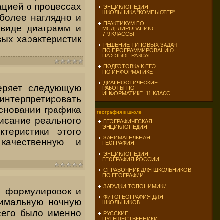
ацией о процессах
ЭНЦИКЛОПЕДИЯ
ШКОЛЬНИКА "КОМПЬЮТЕР"
иболее наглядно и
ПРАКТИКУМ ПО
 виде диаграмм и
МОДЕЛИРОВАНИЮ.
7-9 КЛАССЫ
вых характеристик
РЕШЕНИЕ ТИПОВЫХ ЗАДАЧ
ПО ПРОГРАММИРОВАНИЮ
НА ЯЗЫКЕ PASCAL
ПОДГОТОВКА К ЕГЭ
ПО ИНФОРМАТИКЕ
ДИАГНОСТИЧЕСКИЕ
веряет следующую
РАБОТЫ ПО
ИНФОРМАТИКЕ. 11 КЛАСС
интерпретировать
сновании графика
география в школе
писание реального
ГЕОГРАФИЧЕСКАЯ
ЭНЦИКЛОПЕДИЯ
теристики этого
ЗАНИМАТЕЛЬНАЯ
ачествен­ную и
ГЕОГРАФИЯ
ЭНЦИКЛОПЕДИЯ
ГЕОГРАФИЯ РОССИИ
СПРАВОЧНИК ДЛЯ ШКОЛЬНИКОВ
ПО ГЕОГРАФИИ
ЗАГАДКИ ТОПОНИМИКИ
х формулировок и
ФИТОГЕОГРАФИЯ ДЛЯ
нимальную ночную
ШКОЛЬНИКОВ
всего было именно
РУССКИЕ
ПУТЕШЕСТВЕННИКИ