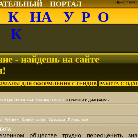
ВАТЕЛЬНЫЙ ПОРТАЛ
Приветствую 
О К НА У Р О
К
ие - найдешь на сайте
я!
ЕРИАЛЫ ДЛЯ ОФОРМЛЕНИЯ СТЕНДОВ
РАБОТА С ОД
ИЙ МАТЕРИАЛ. МАТЕМАТИКА 11 КЛАСС
» ГРАФИКИ И ДИАГРАММЫ
ю
·
Рейтингу
·
Комментариям
·
Загрузкам
·
Просмотрам
АБОТА
еменном обществе трудно переоценить зн