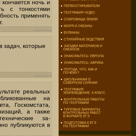
и кончается ночь и
ПЕРВООТКРЫВАТЕЛИ
ть с
тонкостями
ГЕОГРАФИЯ ЧУДЕС
бность применять
СОКРОВИЩА ЗЕМЛИ
т.
МОРЯ И ОКЕАНЫ
ВУЛКАНЫ
СТИХИЙНЫЕ БЕДСТВИЯ
в задач, которые
ЗАГАДКИ МАТЕРИКОВ И
ОКЕАНОВ
ЗНАКОМЬТЕСЬ: ЕВРОПА
ЗНАКОМЬТЕСЬ: АФРИКА
ПОГОДА. ЧТО, КАК И
ПОЧЕМУ?
ШКОЛЬНИКАМ О
СЕВЕРНОМ СИЯНИИ
ГЕОГРАФИЯ.
ультате реальных
ЗЕМЛЕВЕДЕНИЕ. 6 КЛАСС
бликованные на
КОНТРОЛЬНЫЕ РАБОТЫ
ПО ГЕОГРАФИИ
та, Госкомстата,
ТИПОВЫЕ ВАРИАНТЫ
низаций, а также
КОНТРОЛЬНЫХ РАБОТ
В ФОРМАТЕ ЕГЭ
ехнические за­
ПОДГОТОВКА К ЕГЭ
чно публикуются в
ПО ГЕОГРАФИИ