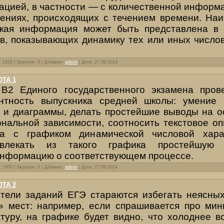
цией, в частности — с количественной информ
ениях, происходя­щих с течением времени. На
акая информация может быть представлена в
в, показывающих динамику тех или иных число
 1828 | Загрузок: 0 | Добавил:
admin
| Дата:
27.09.2014
ТА 1
 В2 Единого государственного экзамена про
нт­ность выпускника средней школы: умение 
 и диаграммы, делать простейшие выводы на о
нальной зависимости, со­относить текстовое о
са с графиком динамической числовой харак
влекать из такого графика простейшую к
информацию о соответствующем процессе.
 1800 | Загрузок: 0 | Добавил:
admin
| Дата:
27.09.2014
ТА 2
ители
заданий ЕГЭ
стараются избегать неясны
» мест: напри­мер, если спрашивается про ми
туру, на графике будет видно, что холоднее 