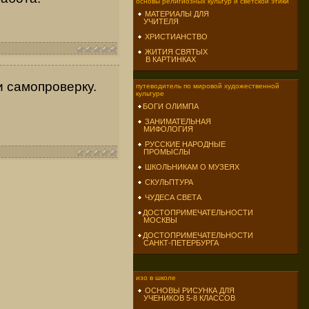
основы религиозных культур и светской этики
МАТЕРИАЛЫ ДЛЯ
УЧИТЕЛЯ
ХРИСТИАНСТВО
ЖИТИЯ СВЯТЫХ
В КАРТИНКАХ
и самопроверку.
путеводитель по мировой художественной
культуре
БОГИ ОЛИМПА
ЗАНИМАТЕЛЬНАЯ
МИФОЛОГИЯ
РУССКИЕ НАРОДНЫЕ
ПРОМЫСЛЫ
ШКОЛЬНИКАМ О МУЗЕЯХ
СКУЛЬПТУРА
ЧУДЕСА СВЕТА
ДОСТОПРИМЕЧАТЕЛЬНОСТИ
МОСКВЫ
ДОСТОПРИМЕЧАТЕЛЬНОСТИ
САНКТ-ПЕТЕРБУРГА
изо в школе
ОСНОВЫ РИСУНКА ДЛЯ
УЧЕНИКОВ 5-8 КЛАССОВ