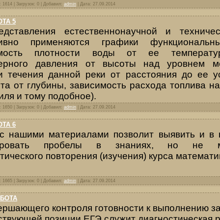
 1614 | Загрузок: 0 | Добавил:
admin
| Дата:
27.09.2014
ТА 5
едставления естественнонаучной и техниче
ивно применяются графики функциональны
имость плотности воды от ее температур
ерного давления от высоты над уровнем мо
и течения данной реки от расстояния до ее у
та от глубины, зависимость расхода топлива на
иля и тому подобное).
 1650 | Загрузок: 0 | Добавил:
admin
| Дата:
27.09.2014
ТА 6
 с
нашими материалами
позволит выявить и в 
дировать пробелы в знаниях, но не м
тического повторения (изучения) курса математи
 1665 | Загрузок: 0 | Добавил:
admin
| Дата:
27.09.2014
АБОТА
ершающего контроля готовности к выполнению з
ствующей позиции ЕГЭ служит диагностическая р