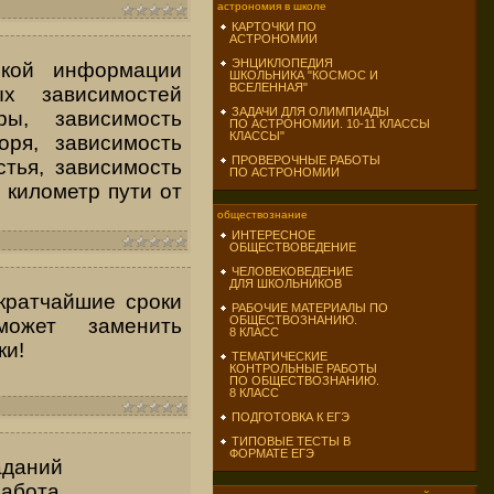
астрономия в школе
КАРТОЧКИ ПО
АСТРОНОМИИ
ЭНЦИКЛОПЕДИЯ
ской информации
ШКОЛЬНИКА "КОСМОС И
ВСЕЛЕННАЯ"
х зависимостей
ЗАДАЧИ ДЛЯ ОЛИМПИАДЫ
ы, зависимость
ПО АСТРОНОМИИ. 10-11 КЛАССЫ
КЛАССЫ"
ря, зависимость
ПРОВЕРОЧНЫЕ РАБОТЫ
стья, зависимость
ПО АСТРОНОМИИ
 километр пути от
обществознание
ИНТЕРЕСНОЕ
ОБЩЕСТВОВЕДЕНИЕ
ЧЕЛОВЕКОВЕДЕНИЕ
ДЛЯ ШКОЛЬНИКОВ
кратчайшие сроки
РАБОЧИЕ МАТЕРИАЛЫ ПО
ОБЩЕСТВОЗНАНИЮ.
ожет заменить
8 КЛАСС
ки!
ТЕМАТИЧЕСКИЕ
КОНТРОЛЬНЫЕ РАБОТЫ
ПО ОБЩЕСТВОЗНАНИЮ.
8 КЛАСС
ПОДГОТОВКА К ЕГЭ
ТИПОВЫЕ ТЕСТЫ В
ФОРМАТЕ ЕГЭ
аданий
абота.