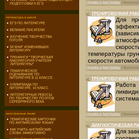
ГРАФИКИ И ДИАГРАММЫ
| Просмотров:
ПОДГОТОВКИ К ЕГЭ
ТРЕНИРОВОЧНАЯ РАБО
литература в школе
Для пр
ЕГЭ ПО ЛИТЕРАТУРЕ
эффект
ВЕЛИКИЕ ПИСАТЕЛИ
(завис
ИЗУЧЕНИЕ ТВОРЧЕСТВА
атмосф
ГОГОЛЯ
скорост
50 КНИГ ИЗМЕНИВШИХ
ЛИТЕРАТУРУ
температуры грун
ТРЕНИНГИ "ТВОРЧЕСКАЯ
скорости автомоб
ЛАБОРАТОРИЯ УЧИТЕЛЯ
ЛИТЕРАТУРЫ"
ГРАФИКИ И ДИАГРАММЫ
| Просмотров:
ТЕМАТИЧЕСКОЕ
ОЦЕНИВАНИЕ ПО
ЛИТЕРАТУРЕ В 11 КЛАССЕ
ТРЕНИРОВОЧНАЯ РАБО
Работа
ОЛИМПИАДА ПО
ЛИТЕРАТУРЕ. 10 КЛАСС
ликви
ЛИТЕРАТУРНЫЕ РЕБУСЫ
система
ПО ТВОРЧЕСТВУ ПОЭТОВ
СЕРЕБРЯНОГО ВЕКА
иностранные языки
ГРАФИКИ И ДИАГРАММЫ
| Просмотров:
ТЕМАТИЧЕСКИЕ КАРТОЧКИ
ПО АНГЛИЙСКОМУ ЯЗЫКУ
ДИАГНОСТИЧЕСКАЯ Р
КАК УЧИТЬ АНГЛИЙСКИЕ
Для зав
СЛОВА ЭФФЕКТИВНО
соответ