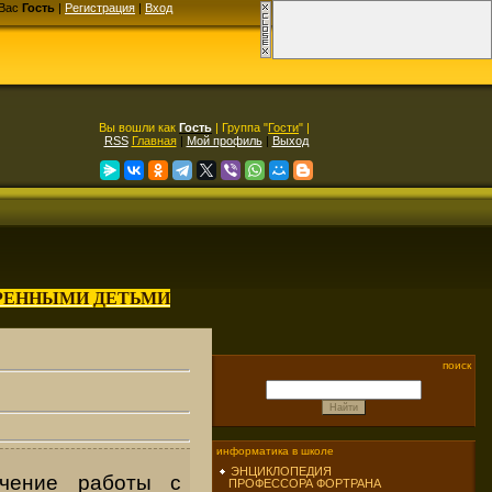
Вас
Гость
|
Регистрация
|
Вход
Вы вошли как
Гость
| Группа "
Гости
" |
RSS
Главная
|
Мой профиль
|
Выход
АРЕННЫМИ ДЕТЬМИ
поиск
информатика в школе
ЭНЦИКЛОПЕДИЯ
ачение работы с
ПРОФЕССОРА ФОРТРАНА