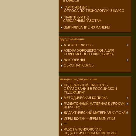
5 КЛАССЕ
КАРТОЧКИ ДЛЯ
ОПРОСА ПО ТЕХНОЛОГИИ. 5 КЛАСС
ПРАКТИКУМ ПО
СЛЕСАРНЫМ РАБОТАМ
ВЫПИЛИВАНИЕ ИЗ ФАНЕРЫ
эрудит-компания
А ЗНАЕТЕ ЛИ ВЫ?
АЗБУКА ХОРОШЕГО ТОНА ДЛЯ
СОВРЕМЕННОГО ШКОЛЬНИКА
ВИКТОРИНЫ
ОБРАТНАЯ СВЯЗЬ
материалы для учителей
ФЕДЕРАЛЬНЫЙ ЗАКОН "ОБ
ОБРАЗОВАНИИ В РОССИЙСКОЙ
ФЕДЕРАЦИИ"
МЕТОДИЧЕСКАЯ КОПИЛКА
РАЗДАТОЧНЫЙ МАТЕРИАЛ К УРОКАМ
ЧЕРЧЕНИЯ
ДИДАКТИЧЕСКИЙ МАТЕРИАЛ К УРОКАМ
ИГРЫ ШУТКИ - ИГРЫ МИНУТКИ
***
РАБОТА ПСИХОЛОГА В
ПЕДАГОГИЧЕСКОМ КОЛЛЕКТИВЕ