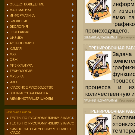
информа
ОБЩЕСТВОВЕДЕНИЕ
и измен
МАТЕМАТИКА
ИНФОРМАТИКА
емко т
БИОЛОГИЯ
графико
ЭКОЛОГИЯ
происходящего.
ГЕОГРАФИЯ
ФИЗИКА
ГРАФИКИ И ДИАГРАММЫ
| Просмотров:
АСТРОНОМИЯ
ТРЕНИРОВОЧНАЯ РАБО
ХИМИЯ
Задача
МХК
компете
ОБЖ
ФИЗКУЛЬТУРА
графики
ТЕХНОЛОГИЯ
функцио
МУЗЫКА
процес
ИЗО
процесса и из
КЛАССНОЕ РУКОВОДСТВО
количественную 
ВНЕКЛАССНАЯ РАБОТА
АДМИНИСТРАЦИЯ ШКОЛЫ
ГРАФИКИ И ДИАГРАММЫ
| Просмотров:
ТРЕНИРОВОЧНАЯ РАБО
начальная школа
Состав
ТЕСТЫ ПО РУССКОМУ ЯЗЫКУ. 3 КЛАСС
«тонких
ТЕСТЫ ПО РУССКОМУ ЯЗЫКУ. 2 КЛАСС
КИМ ПО ЛИТЕРАТУРНОМУ ЧТЕНИЮ. 1
темпера
КЛАСС