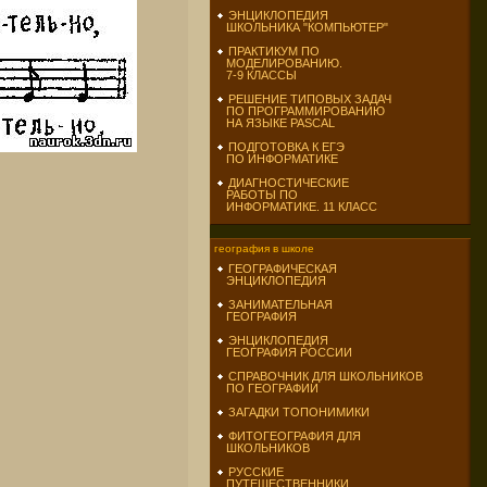
ЭНЦИКЛОПЕДИЯ
ШКОЛЬНИКА "КОМПЬЮТЕР"
ПРАКТИКУМ ПО
МОДЕЛИРОВАНИЮ.
7-9 КЛАССЫ
РЕШЕНИЕ ТИПОВЫХ ЗАДАЧ
ПО ПРОГРАММИРОВАНИЮ
НА ЯЗЫКЕ PASCAL
ПОДГОТОВКА К ЕГЭ
ПО ИНФОРМАТИКЕ
ДИАГНОСТИЧЕСКИЕ
РАБОТЫ ПО
ИНФОРМАТИКЕ. 11 КЛАСС
география в школе
ГЕОГРАФИЧЕСКАЯ
ЭНЦИКЛОПЕДИЯ
ЗАНИМАТЕЛЬНАЯ
ГЕОГРАФИЯ
ЭНЦИКЛОПЕДИЯ
ГЕОГРАФИЯ РОССИИ
СПРАВОЧНИК ДЛЯ ШКОЛЬНИКОВ
ПО ГЕОГРАФИИ
ЗАГАДКИ ТОПОНИМИКИ
ФИТОГЕОГРАФИЯ ДЛЯ
ШКОЛЬНИКОВ
РУССКИЕ
ПУТЕШЕСТВЕННИКИ