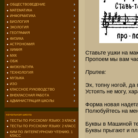
ОБЩЕСТВОВЕДЕНИЕ
МАТЕМАТИКА
ИНФОРМАТИКА
БИОЛОГИЯ
ЭКОЛОГИЯ
ГЕОГРАФИЯ
ФИЗИКА
АСТРОНОМИЯ
ХИМИЯ
Ставьте ушки на ма
МХК
Пропоем мы вам час
ОБЖ
ФИЗКУЛЬТУРА
Припев:
ТЕХНОЛОГИЯ
МУЗЫКА
Эх, топну ногой, да
ИЗО
КЛАССНОЕ РУКОВОДСТВО
Устоять не могу, хар
ВНЕКЛАССНАЯ РАБОТА
АДМИНИСТРАЦИЯ ШКОЛЫ
Форма новая надета
Полюбуйтесь на мен
начальная школа
ТЕСТЫ ПО РУССКОМУ ЯЗЫКУ. 3 КЛАСС
Буквы в Машиной тет
ТЕСТЫ ПО РУССКОМУ ЯЗЫКУ. 2 КЛАСС
Буквы прыгают и пл
КИМ ПО ЛИТЕРАТУРНОМУ ЧТЕНИЮ. 1
КЛАСС