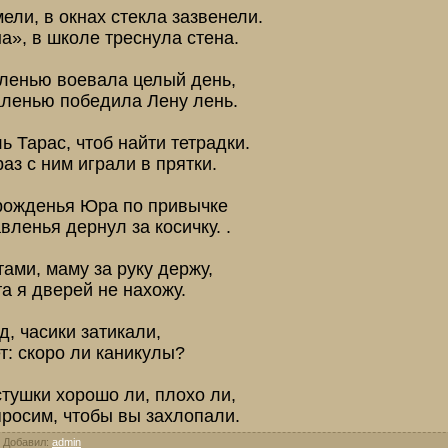
ли, в окнах стекла зазвенели.
а», в школе треснула стена.
 ленью воевала целый день,
аленью победила Лену лень.
ь Тарас, чтоб найти тетрадки.
аз с ним играли в прятки.
рожденья Юра по привычке
ленья дернул за косичку. .
тами, маму за руку держу,
а я дверей не нахожу.
, часики затикали,
т: скоро ли каникулы?
тушки хорошо ли, плохо ли,
просим, чтобы вы захлопали.
|
Добавил
:
admin