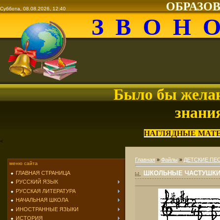
ОБРАЗО
Суббота, 08.08.2026, 12:40
З В О Н 
Было бы желан
знани
НАГЛЯДНЫЕ МАТ
<
Главная
»
Файлы
»
ДЕТСКИЕ ПЕ
меню сайта
ШКОЛЬНЫЕ ЧАСТУШКИ 
ГЛАВНАЯ СТРАНИЦА
РУССКИЙ ЯЗЫК
РУССКАЯ ЛИТЕРАТУРА
НАЧАЛЬНАЯ ШКОЛА
ИНОСТРАННЫЕ ЯЗЫКИ
ИСТОРИЯ