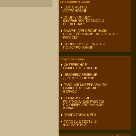
астрономия в школе
КАРТОЧКИ ПО
АСТРОНОМИИ
ЭНЦИКЛОПЕДИЯ
ШКОЛЬНИКА "КОСМОС И
ВСЕЛЕННАЯ"
ЗАДАЧИ ДЛЯ ОЛИМПИАДЫ
ПО АСТРОНОМИИ. 10-11 КЛАССЫ
КЛАССЫ"
ПРОВЕРОЧНЫЕ РАБОТЫ
ПО АСТРОНОМИИ
обществознание
ИНТЕРЕСНОЕ
ОБЩЕСТВОВЕДЕНИЕ
ЧЕЛОВЕКОВЕДЕНИЕ
ДЛЯ ШКОЛЬНИКОВ
РАБОЧИЕ МАТЕРИАЛЫ ПО
ОБЩЕСТВОЗНАНИЮ.
8 КЛАСС
ТЕМАТИЧЕСКИЕ
КОНТРОЛЬНЫЕ РАБОТЫ
ПО ОБЩЕСТВОЗНАНИЮ.
8 КЛАСС
ПОДГОТОВКА К ЕГЭ
ТИПОВЫЕ ТЕСТЫ В
ФОРМАТЕ ЕГЭ