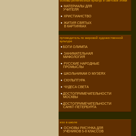
основы религиозных культур и светской этики
МАТЕРИАЛЫ ДЛЯ
УЧИТЕЛЯ
ХРИСТИАНСТВО
ЖИТИЯ СВЯТЫХ
В КАРТИНКАХ
путеводитель по мировой художественной
культуре
БОГИ ОЛИМПА
ЗАНИМАТЕЛЬНАЯ
МИФОЛОГИЯ
РУССКИЕ НАРОДНЫЕ
ПРОМЫСЛЫ
ШКОЛЬНИКАМ О МУЗЕЯХ
СКУЛЬПТУРА
ЧУДЕСА СВЕТА
ДОСТОПРИМЕЧАТЕЛЬНОСТИ
МОСКВЫ
ДОСТОПРИМЕЧАТЕЛЬНОСТИ
САНКТ-ПЕТЕРБУРГА
изо в школе
ОСНОВЫ РИСУНКА ДЛЯ
УЧЕНИКОВ 5-8 КЛАССОВ