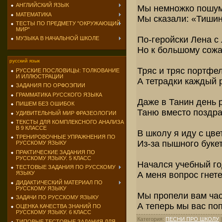
АНГЛИЙСКИЙ ЯЗЫК
Мы немножко пошуме
МАТЕМАТИКА
Мы сказали: «Тишин
ТЕСТЫ ПО ПРЕДМЕТУ "ОКРУЖАЮЩИЙ
МИР"
По-геройски Лена с
МУЗЫКА В НАЧАЛЬНОЙ ШКОЛЕ
Но к большому сож
русский язык
Тряс и тряс портфел
РУССКИЕ ПОСЛОВИЦЫ: ТОЛКОВАНИЕ
И ИЛЛЮСТРАЦИИ
А тетрадки каждый р
ЗАДАНИЯ ПО ОРФОЭПИИ
ГРАММАТИКА РУССКОГО ЯЗЫКА
Даже в Танин день 
ПИШЕМ БЕЗ ОШИБОК
Таню вместо поздрав
УДИВИТЕЛЬНЫЙ МИР ФРАЗЕОЛОГИИ
ТЕКСТЫ ДЛЯ КОМПЛЕКСНОГО АНАЛИЗА
В 9 КЛАССЕ
В школу я иду с цве
ТРЕНИРОВОЧНЫЕ УПРАЖНЕНИЯ ПО
Из-за пышного букет
РУССКОМУ ЯЗЫКУ
ПРАКТИЧЕСКИЕ ЗАДАНИЯ ПО
РУССКОМУ ЯЗЫКУ. 5 КЛАСС
Начался учебный год
ТЕСТОВЫЕ ЗАДАНИЯ ПО РУССКОМУ
А меня вопрос гнете
ЯЗЫКУ
ДИДАКТИЧЕСКИЙ МАТЕРИАЛ ПО
РУССКОМУ ЯЗЫКУ
Мы пропели вам час
ЗАДАЧИ ПО РУССКОМУ ЯЗЫКУ
А теперь мы вас по
ОЦЕНКА КАЧЕСТВА ЗНАНИЙ ПО
РУССКОМУ ЯЗЫКУ. 6 КЛАСС
Категория
:
ПЕСНИ ПРО ШКОЛУ
ТИПОВЫЕ ТЕСТОВЫЕ ЗАДАНИЯ ДЛЯ