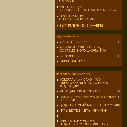
5 КЛАССЕ
КАРТОЧКИ ДЛЯ
ОПРОСА ПО ТЕХНОЛОГИИ. 5 КЛАСС
ПРАКТИКУМ ПО
СЛЕСАРНЫМ РАБОТАМ
ВЫПИЛИВАНИЕ ИЗ ФАНЕРЫ
эрудит-компания
А ЗНАЕТЕ ЛИ ВЫ?
АЗБУКА ХОРОШЕГО ТОНА ДЛЯ
СОВРЕМЕННОГО ШКОЛЬНИКА
ВИКТОРИНЫ
ОБРАТНАЯ СВЯЗЬ
материалы для учителей
ФЕДЕРАЛЬНЫЙ ЗАКОН "ОБ
ОБРАЗОВАНИИ В РОССИЙСКОЙ
ФЕДЕРАЦИИ"
МЕТОДИЧЕСКАЯ КОПИЛКА
РАЗДАТОЧНЫЙ МАТЕРИАЛ К УРОКАМ
ЧЕРЧЕНИЯ
ДИДАКТИЧЕСКИЙ МАТЕРИАЛ К УРОКАМ
ИГРЫ ШУТКИ - ИГРЫ МИНУТКИ
***
РАБОТА ПСИХОЛОГА В
ПЕДАГОГИЧЕСКОМ КОЛЛЕКТИВЕ