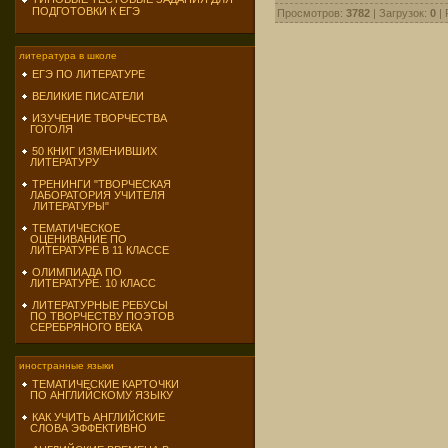
ПОДГОТОВКИ К ЕГЭ
Просмотров
:
3782
|
Загрузок
:
0
|
литература в школе
ЕГЭ ПО ЛИТЕРАТУРЕ
ВЕЛИКИЕ ПИСАТЕЛИ
ИЗУЧЕНИЕ ТВОРЧЕСТВА
ГОГОЛЯ
50 КНИГ ИЗМЕНИВШИХ
ЛИТЕРАТУРУ
ТРЕНИНГИ "ТВОРЧЕСКАЯ
ЛАБОРАТОРИЯ УЧИТЕЛЯ
ЛИТЕРАТУРЫ"
ТЕМАТИЧЕСКОЕ
ОЦЕНИВАНИЕ ПО
ЛИТЕРАТУРЕ В 11 КЛАССЕ
ОЛИМПИАДА ПО
ЛИТЕРАТУРЕ. 10 КЛАСС
ЛИТЕРАТУРНЫЕ РЕБУСЫ
ПО ТВОРЧЕСТВУ ПОЭТОВ
СЕРЕБРЯНОГО ВЕКА
иностранные языки
ТЕМАТИЧЕСКИЕ КАРТОЧКИ
ПО АНГЛИЙСКОМУ ЯЗЫКУ
КАК УЧИТЬ АНГЛИЙСКИЕ
СЛОВА ЭФФЕКТИВНО