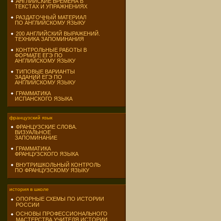
АНГЛИЙСКИЕ ВРЕМЕНА В
ТЕКСТАХ И УПРАЖНЕНИЯХ
РАЗДАТОЧНЫЙ МАТЕРИАЛ
ПО АНГЛИЙСКОМУ ЯЗЫКУ
200 АНГЛИЙСКИЙ ВЫРАЖЕНИЙ.
ТЕХНИКА ЗАПОМИНАНИЯ
КОНТРОЛЬНЫЕ РАБОТЫ В
ФОРМАТЕ ЕГЭ ПО
АНГЛИЙСКОМУ ЯЗЫКУ
ТИПОВЫЕ ВАРИАНТЫ
ЗАДАНИЙ ЕГЭ ПО
АНГЛИЙСКОМУ ЯЗЫКУ
ГРАММАТИКА
ИСПАНСКОГО ЯЗЫКА
французский язык
ФРАНЦУЗСКИЕ СЛОВА.
ВИЗУАЛЬНОЕ
ЗАПОМИНАНИЕ
ГРАММАТИКА
ФРАНЦУЗСКОГО ЯЗЫКА
ВНУТРИШКОЛЬНЫЙ КОНТРОЛЬ
ПО ФРАНЦУЗСКОМУ ЯЗЫКУ
история в школе
ОПОРНЫЕ СХЕМЫ ПО ИСТОРИИ
РОССИИ
ОСНОВЫ ПРОФЕССИОНАЛЬНОГО
МАСТЕРСТВА УЧИТЕЛЯ ИСТОРИИ