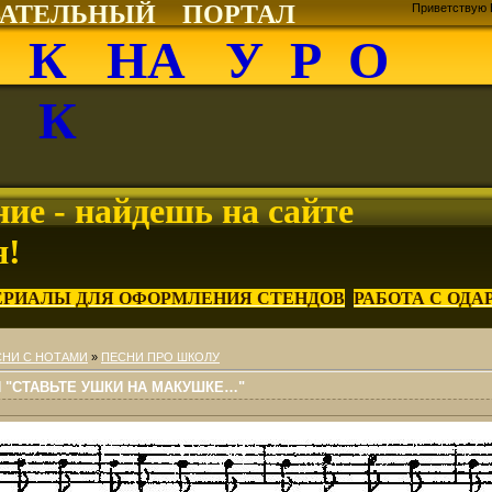
ВАТЕЛЬНЫЙ ПОРТАЛ
Приветствую 
О К НА У Р О
К
ие - найдешь на сайте
я!
ЕРИАЛЫ ДЛЯ ОФОРМЛЕНИЯ СТЕНДОВ
РАБОТА С ОД
СНИ С НОТАМИ
»
ПЕСНИ ПРО ШКОЛУ
"СТАВЬТЕ УШКИ НА МАКУШКЕ…"