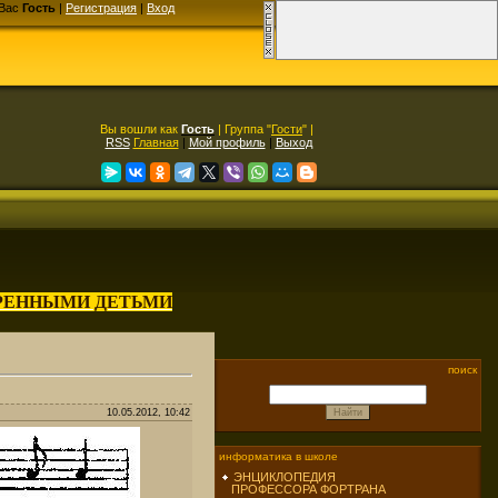
Вас
Гость
|
Регистрация
|
Вход
Вы вошли как
Гость
| Группа "
Гости
" |
RSS
Главная
|
Мой профиль
|
Выход
АРЕННЫМИ ДЕТЬМИ
поиск
10.05.2012, 10:42
информатика в школе
ЭНЦИКЛОПЕДИЯ
ПРОФЕССОРА ФОРТРАНА