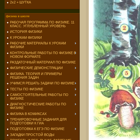
2х2 + ШУТКА
физика в школе
РАБОЧАЯ ПРОГРАММА ПО ФИЗИКЕ. 11
КЛАСС. УГЛУБЛЕННЫЙ УРОВЕНЬ
ИСТОРИЯ ФИЗИКИ
К УРОКАМ ФИЗИКИ
РАБОЧИЕ МАТЕРИАЛЫ К УРОКАМ
ФИЗИКИ
КОНТРОЛЬНЫЕ РАБОТЫ ПО ФИЗИКЕ В
НОВОМ ФОРМАТЕ
РАЗДАТОЧНЫЙ МАТЕРИАЛ ПО ФИЗИКЕ
ФИЗИЧЕСКИЕ ДЕМОНСТРАЦИИ
ФИЗИКА. ТЕОРИЯ И ПРИМЕРЫ
РЕШЕНИЯ ЗАДАЧ
УЧИМСЯ РЕШАТЬ ЗАДАЧИ ПО ФИЗИКЕ
ТЕСТЫ ПО ФИЗИКЕ
САМОСТОЯТЕЛЬНЫЕ РАБОТЫ ПО
ФИЗИКЕ
ДИАГНОСТИЧЕСКИЕ РАБОТЫ ПО
ФИЗИКЕ
ФИЗИКА В КОМИКСАХ
ТРЕНИРОВОЧНЫЕ ЗАДАНИЯ ДЛЯ
ПОДГОТОВКИ К ГИА
ПОДГОТОВКА К ЕГЭ ПО ФИЗИКЕ
ЗАГАДКИ ПРОСТОЙ ВОДЫ