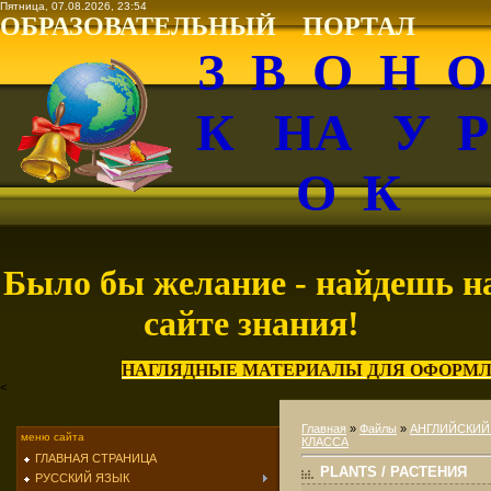
Пятница, 07.08.2026, 23:54
ОБРАЗОВАТЕЛЬНЫЙ ПОРТАЛ
З В О Н 
К НА У 
О К
Было бы желание - найдешь н
сайте знания!
НАГЛЯДНЫЕ МАТЕРИАЛЫ ДЛЯ ОФОРМЛ
<
Главная
»
Файлы
»
АНГЛИЙСКИЙ
меню сайта
КЛАССА
ГЛАВНАЯ СТРАНИЦА
PLANTS / РАСТЕНИЯ
РУССКИЙ ЯЗЫК