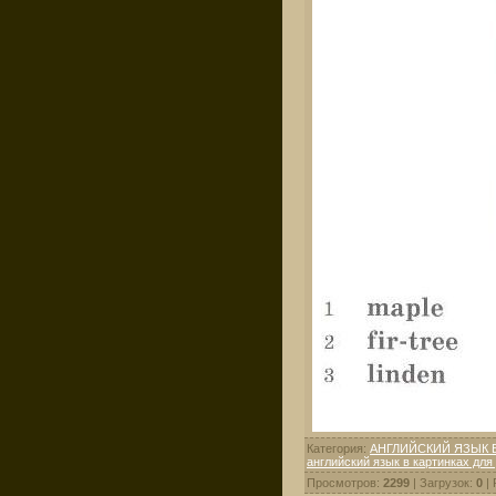
Категория
:
АНГЛИЙСКИЙ ЯЗЫК В
английский язык в картинках для 
Просмотров
:
2299
|
Загрузок
:
0
|