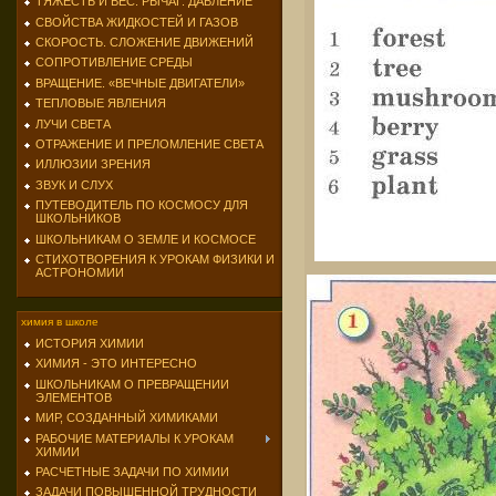
ТЯЖЕСТЬ И ВЕС. РЫЧАГ. ДАВЛЕНИЕ
СВОЙСТВА ЖИДКОСТЕЙ И ГАЗОВ
СКОРОСТЬ. СЛОЖЕНИЕ ДВИЖЕНИЙ
СОПРОТИВЛЕНИЕ СРЕДЫ
ВРАЩЕНИЕ. «ВЕЧНЫЕ ДВИГАТЕЛИ»
ТЕПЛОВЫЕ ЯВЛЕНИЯ
ЛУЧИ СВЕТА
ОТРАЖЕНИЕ И ПРЕЛОМЛЕНИЕ СВЕТА
ИЛЛЮЗИИ ЗРЕНИЯ
ЗВУК И СЛУХ
ПУТЕВОДИТЕЛЬ ПО КОСМОСУ ДЛЯ
ШКОЛЬНИКОВ
ШКОЛЬНИКАМ О ЗЕМЛЕ И КОСМОСЕ
СТИХОТВОРЕНИЯ К УРОКАМ ФИЗИКИ И
АСТРОНОМИИ
химия в школе
ИСТОРИЯ ХИМИИ
ХИМИЯ - ЭТО ИНТЕРЕСНО
ШКОЛЬНИКАМ О ПРЕВРАЩЕНИИ
ЭЛЕМЕНТОВ
МИР, СОЗДАННЫЙ ХИМИКАМИ
РАБОЧИЕ МАТЕРИАЛЫ К УРОКАМ
ХИМИИ
РАСЧЕТНЫЕ ЗАДАЧИ ПО ХИМИИ
ЗАДАЧИ ПОВЫШЕННОЙ ТРУДНОСТИ