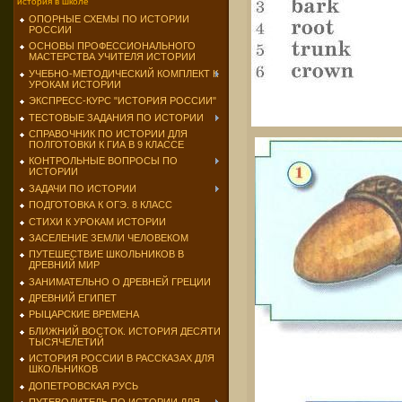
история в школе
ОПОРНЫЕ СХЕМЫ ПО ИСТОРИИ
РОССИИ
ОСНОВЫ ПРОФЕССИОНАЛЬНОГО
МАСТЕРСТВА УЧИТЕЛЯ ИСТОРИИ
УЧЕБНО-МЕТОДИЧЕСКИЙ КОМПЛЕКТ К
УРОКАМ ИСТОРИИ
ЭКСПРЕСС-КУРС "ИСТОРИЯ РОССИИ"
ТЕСТОВЫЕ ЗАДАНИЯ ПО ИСТОРИИ
СПРАВОЧНИК ПО ИСТОРИИ ДЛЯ
ПОЛГОТОВКИ К ГИА В 9 КЛАССЕ
КОНТРОЛЬНЫЕ ВОПРОСЫ ПО
ИСТОРИИ
ЗАДАЧИ ПО ИСТОРИИ
ПОДГОТОВКА К ОГЭ. 8 КЛАСС
СТИХИ К УРОКАМ ИСТОРИИ
ЗАСЕЛЕНИЕ ЗЕМЛИ ЧЕЛОВЕКОМ
ПУТЕШЕСТВИЕ ШКОЛЬНИКОВ В
ДРЕВНИЙ МИР
ЗАНИМАТЕЛЬНО О ДРЕВНЕЙ ГРЕЦИИ
ДРЕВНИЙ ЕГИПЕТ
РЫЦАРСКИЕ ВРЕМЕНА
БЛИЖНИЙ ВОСТОК. ИСТОРИЯ ДЕСЯТИ
ТЫСЯЧЕЛЕТИЙ
ИСТОРИЯ РОССИИ В РАССКАЗАХ ДЛЯ
ШКОЛЬНИКОВ
ДОПЕТРОВСКАЯ РУСЬ