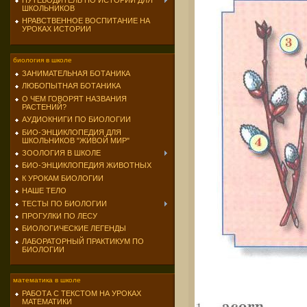
ПУТЕВОДИТЕЛЬ ПО ИСТОРИИ ДЛЯ
ШКОЛЬНИКОВ
НРАВСТВЕННОЕ ВОСПИТАНИЕ НА
УРОКАХ ИСТОРИИ
биология в школе
ЗАНИМАТЕЛЬНАЯ БОТАНИКА
ЛЮБОПЫТНАЯ БОТАНИКА
О ЧЕМ ГОВОРЯТ НАЗВАНИЯ
РАСТЕНИЙ?
АУДИОКНИГИ ПО БИОЛОГИИ
БИО-ЭНЦИКЛОПЕДИЯ ДЛЯ
ШКОЛЬНИКОВ "ЖИВОЙ МИР"
ЗООЛОГИЯ В ШКОЛЕ
БИО-ЭНЦИКЛОПЕДИЯ ЖИВОТНЫХ
К УРОКАМ БИОЛОГИИ
НАШЕ ТЕЛО
ТЕСТЫ ПО БИОЛОГИИ
ПРОГУЛКИ ПО ЛЕСУ
БИОЛОГИЧЕСКИЕ ЛЕГЕНДЫ
ЛАБОРАТОРНЫЙ ПРАКТИКУМ ПО
БИОЛОГИИ
математика в школе
РАБОТА С ТЕКСТОМ НА УРОКАХ
МАТЕМАТИКИ