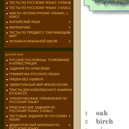
ТЕСТЫ ПО РУССКОМУ ЯЗЫКУ. 3 КЛАСС
ТЕСТЫ ПО РУССКОМУ ЯЗЫКУ. 2 КЛАСС
КИМ ПО ЛИТЕРАТУРНОМУ ЧТЕНИЮ. 1
КЛАСС
АНГЛИЙСКИЙ ЯЗЫК
МАТЕМАТИКА
ТЕСТЫ ПО ПРЕДМЕТУ "ОКРУЖАЮЩИЙ
МИР"
МУЗЫКА В НАЧАЛЬНОЙ ШКОЛЕ
русский язык
РУССКИЕ ПОСЛОВИЦЫ: ТОЛКОВАНИЕ
И ИЛЛЮСТРАЦИИ
ЗАДАНИЯ ПО ОРФОЭПИИ
ГРАММАТИКА РУССКОГО ЯЗЫКА
ПИШЕМ БЕЗ ОШИБОК
УДИВИТЕЛЬНЫЙ МИР ФРАЗЕОЛОГИИ
ТЕКСТЫ ДЛЯ КОМПЛЕКСНОГО АНАЛИЗА
В 9 КЛАССЕ
ТРЕНИРОВОЧНЫЕ УПРАЖНЕНИЯ ПО
РУССКОМУ ЯЗЫКУ
ПРАКТИЧЕСКИЕ ЗАДАНИЯ ПО
РУССКОМУ ЯЗЫКУ. 5 КЛАСС
ТЕСТОВЫЕ ЗАДАНИЯ ПО РУССКОМУ
ЯЗЫКУ
ДИДАКТИЧЕСКИЙ МАТЕРИАЛ ПО
РУССКОМУ ЯЗЫКУ