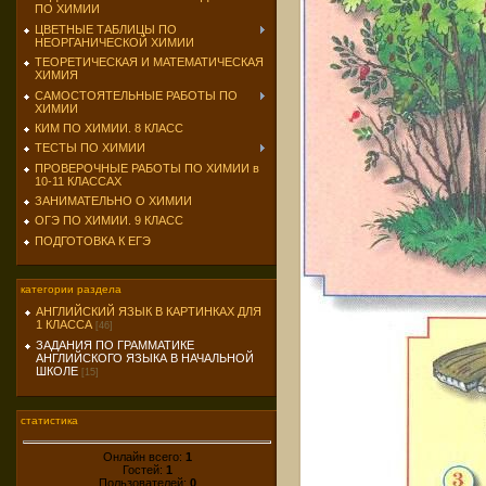
ПО ХИМИИ
ЦВЕТНЫЕ ТАБЛИЦЫ ПО
НЕОРГАНИЧЕСКОЙ ХИМИИ
ТЕОРЕТИЧЕСКАЯ И МАТЕМАТИЧЕСКАЯ
ХИМИЯ
САМОСТОЯТЕЛЬНЫЕ РАБОТЫ ПО
ХИМИИ
КИМ ПО ХИМИИ. 8 КЛАСС
ТЕСТЫ ПО ХИМИИ
ПРОВЕРОЧНЫЕ РАБОТЫ ПО ХИМИИ в
10-11 КЛАССАХ
ЗАНИМАТЕЛЬНО О ХИМИИ
ОГЭ ПО ХИМИИ. 9 КЛАСС
ПОДГОТОВКА К ЕГЭ
категории раздела
АНГЛИЙСКИЙ ЯЗЫК В КАРТИНКАХ ДЛЯ
1 КЛАССА
[46]
ЗАДАНИЯ ПО ГРАММАТИКЕ
АНГЛИЙСКОГО ЯЗЫКА В НАЧАЛЬНОЙ
ШКОЛЕ
[15]
статистика
Онлайн всего:
1
Гостей:
1
Пользователей:
0