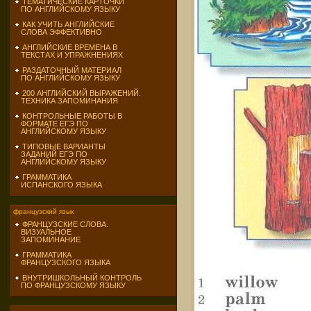
ТЕМАТИЧЕСКИЕ КАРТОЧКИ
ПО АНГЛИЙСКОМУ ЯЗЫКУ
КАК УЧИТЬ АНГЛИЙСКИЕ
СЛОВА ЭФФЕКТИВНО
АНГЛИЙСКИЕ ВРЕМЕНА В
ТЕКСТАХ И УПРАЖНЕНИЯХ
РАЗДАТОЧНЫЙ МАТЕРИАЛ
ПО АНГЛИЙСКОМУ ЯЗЫКУ
200 АНГЛИЙСКИЙ ВЫРАЖЕНИЙ.
ТЕХНИКА ЗАПОМИНАНИЯ
КОНТРОЛЬНЫЕ РАБОТЫ В
ФОРМАТЕ ЕГЭ ПО
АНГЛИЙСКОМУ ЯЗЫКУ
ТИПОВЫЕ ВАРИАНТЫ
ЗАДАНИЙ ЕГЭ ПО
АНГЛИЙСКОМУ ЯЗЫКУ
ГРАММАТИКА
ИСПАНСКОГО ЯЗЫКА
французский язык
ФРАНЦУЗСКИЕ СЛОВА.
ВИЗУАЛЬНОЕ
ЗАПОМИНАНИЕ
ГРАММАТИКА
ФРАНЦУЗСКОГО ЯЗЫКА
ВНУТРИШКОЛЬНЫЙ КОНТРОЛЬ
ПО ФРАНЦУЗСКОМУ ЯЗЫКУ