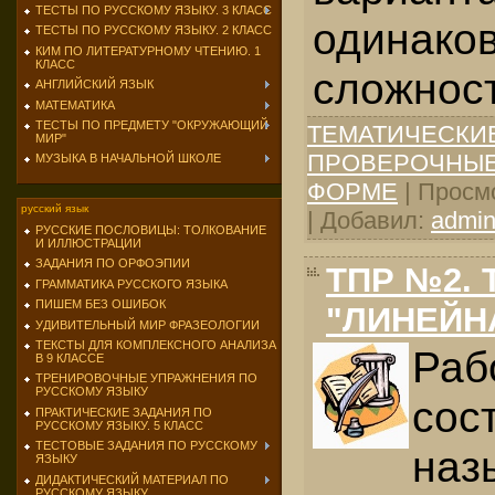
ТЕСТЫ ПО РУССКОМУ ЯЗЫКУ. 3 КЛАСС
одинако
ТЕСТЫ ПО РУССКОМУ ЯЗЫКУ. 2 КЛАСС
КИМ ПО ЛИТЕРАТУРНОМУ ЧТЕНИЮ. 1
КЛАСС
сложност
АНГЛИЙСКИЙ ЯЗЫК
МАТЕМАТИКА
ТЕСТЫ ПО ПРЕДМЕТУ "ОКРУЖАЮЩИЙ
ТЕМАТИЧЕСКИ
МИР"
ПРОВЕРОЧНЫЕ
МУЗЫКА В НАЧАЛЬНОЙ ШКОЛЕ
ФОРМЕ
| Просмо
русский язык
| Добавил:
admi
РУССКИЕ ПОСЛОВИЦЫ: ТОЛКОВАНИЕ
И ИЛЛЮСТРАЦИИ
ЗАДАНИЯ ПО ОРФОЭПИИ
ТПР №2. 
ГРАММАТИКА РУССКОГО ЯЗЫКА
ПИШЕМ БЕЗ ОШИБОК
"ЛИНЕЙН
УДИВИТЕЛЬНЫЙ МИР ФРАЗЕОЛОГИИ
ТЕКСТЫ ДЛЯ КОМПЛЕКСНОГО АНАЛИЗА
Раб
В 9 КЛАССЕ
ТРЕНИРОВОЧНЫЕ УПРАЖНЕНИЯ ПО
РУССКОМУ ЯЗЫКУ
сос
ПРАКТИЧЕСКИЕ ЗАДАНИЯ ПО
РУССКОМУ ЯЗЫКУ. 5 КЛАСС
ТЕСТОВЫЕ ЗАДАНИЯ ПО РУССКОМУ
наз
ЯЗЫКУ
ДИДАКТИЧЕСКИЙ МАТЕРИАЛ ПО
РУССКОМУ ЯЗЫКУ