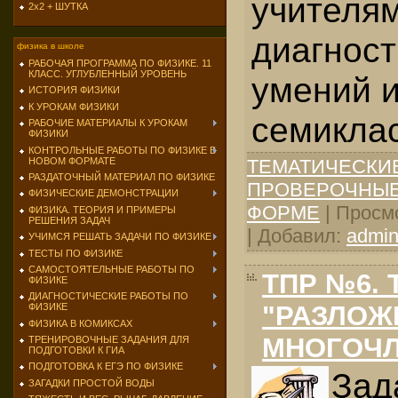
учителя
2х2 + ШУТКА
диагност
физика в школе
РАБОЧАЯ ПРОГРАММА ПО ФИЗИКЕ. 11
КЛАСС. УГЛУБЛЕННЫЙ УРОВЕНЬ
умений 
ИСТОРИЯ ФИЗИКИ
К УРОКАМ ФИЗИКИ
семикла
РАБОЧИЕ МАТЕРИАЛЫ К УРОКАМ
ФИЗИКИ
КОНТРОЛЬНЫЕ РАБОТЫ ПО ФИЗИКЕ В
НОВОМ ФОРМАТЕ
ТЕМАТИЧЕСКИ
РАЗДАТОЧНЫЙ МАТЕРИАЛ ПО ФИЗИКЕ
ПРОВЕРОЧНЫЕ
ФИЗИЧЕСКИЕ ДЕМОНСТРАЦИИ
ФОРМЕ
| Просмо
ФИЗИКА. ТЕОРИЯ И ПРИМЕРЫ
РЕШЕНИЯ ЗАДАЧ
| Добавил:
admi
УЧИМСЯ РЕШАТЬ ЗАДАЧИ ПО ФИЗИКЕ
ТЕСТЫ ПО ФИЗИКЕ
САМОСТОЯТЕЛЬНЫЕ РАБОТЫ ПО
ТПР №6. 
ФИЗИКЕ
ДИАГНОСТИЧЕСКИЕ РАБОТЫ ПО
"РАЗЛОЖ
ФИЗИКЕ
ФИЗИКА В КОМИКСАХ
МНОГОЧЛ
ТРЕНИРОВОЧНЫЕ ЗАДАНИЯ ДЛЯ
ПОДГОТОВКИ К ГИА
ПОДГОТОВКА К ЕГЭ ПО ФИЗИКЕ
За
ЗАГАДКИ ПРОСТОЙ ВОДЫ