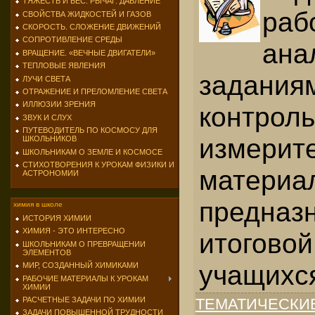
ТЯЖЕСТЬ И ВЕС. РЫЧАГ. ДАВЛЕНИЕ
раб
СВОЙСТВА ЖИДКОСТЕЙ И ГАЗОВ
СКОРОСТЬ. СЛОЖЕНИЕ ДВИЖЕНИЙ
СОПРОТИВЛЕНИЕ СРЕДЫ
ана
ВРАЩЕНИЕ. «ВЕЧНЫЕ ДВИГАТЕЛИ»
ТЕПЛОВЫЕ ЯВЛЕНИЯ
задания
ЛУЧИ СВЕТА
ОТРАЖЕНИЕ И ПРЕЛОМЛЕНИЕ СВЕТА
ИЛЛЮЗИИ ЗРЕНИЯ
контрол
ЗВУК И СЛУХ
ПУТЕВОДИТЕЛЬ ПО КОСМОСУ ДЛЯ
измерит
ШКОЛЬНИКОВ
ШКОЛЬНИКАМ О ЗЕМЛЕ И КОСМОСЕ
СТИХОТВОРЕНИЯ К УРОКАМ ФИЗИКИ И
материа
АСТРОНОМИИ
предназ
химия в школе
ИСТОРИЯ ХИМИИ
ХИМИЯ - ЭТО ИНТЕРЕСНО
итогово
ШКОЛЬНИКАМ О ПРЕВРАЩЕНИИ
ЭЛЕМЕНТОВ
учащихс
МИР, СОЗДАННЫЙ ХИМИКАМИ
РАБОЧИЕ МАТЕРИАЛЫ К УРОКАМ
ХИМИИ
РАСЧЕТНЫЕ ЗАДАЧИ ПО ХИМИИ
ТЕМАТИЧЕСКИ
ЗАДАЧИ ПОВЫШЕННОЙ ТРУДНОСТИ