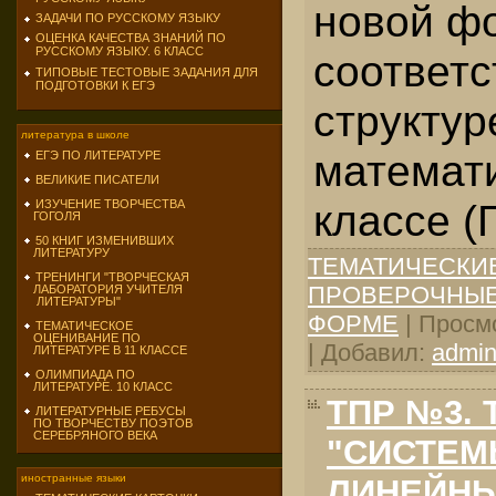
новой фо
ЗАДАЧИ ПО РУССКОМУ ЯЗЫКУ
ОЦЕНКА КАЧЕСТВА ЗНАНИЙ ПО
РУССКОМУ ЯЗЫКУ. 6 КЛАСС
со­ответ
ТИПОВЫЕ ТЕСТОВЫЕ ЗАДАНИЯ ДЛЯ
ПОДГОТОВКИ К ЕГЭ
структур
литература в школе
математи
ЕГЭ ПО ЛИТЕРАТУРЕ
ВЕЛИКИЕ ПИСАТЕЛИ
классе (
ИЗУЧЕНИЕ ТВОРЧЕСТВА
ГОГОЛЯ
50 КНИГ ИЗМЕНИВШИХ
ЛИТЕРАТУРУ
ТЕМАТИЧЕСКИ
ТРЕНИНГИ "ТВОРЧЕСКАЯ
ПРОВЕРОЧНЫЕ
ЛАБОРАТОРИЯ УЧИТЕЛЯ
ЛИТЕРАТУРЫ"
ФОРМЕ
| Просмо
ТЕМАТИЧЕСКОЕ
ОЦЕНИВАНИЕ ПО
| Добавил:
admi
ЛИТЕРАТУРЕ В 11 КЛАССЕ
ОЛИМПИАДА ПО
ЛИТЕРАТУРЕ. 10 КЛАСС
ТПР №3. 
ЛИТЕРАТУРНЫЕ РЕБУСЫ
ПО ТВОРЧЕСТВУ ПОЭТОВ
СЕРЕБРЯНОГО ВЕКА
"СИСТЕМ
иностранные языки
ЛИНЕЙНЫ