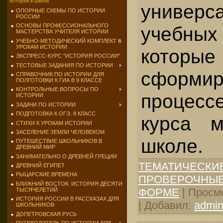
история в школе
универс
ОПОРНЫЕ СХЕМЫ ПО ИСТОРИИ
РОССИИ
ОСНОВЫ ПРОФЕССИОНАЛЬНОГО
учебных
МАСТЕРСТВА УЧИТЕЛЯ ИСТОРИИ
УЧЕБНО-МЕТОДИЧЕСКИЙ КОМПЛЕКТ К
УРОКАМ ИСТОРИИ
которые
ЭКСПРЕСС-КУРС "ИСТОРИЯ РОССИИ"
ТЕСТОВЫЕ ЗАДАНИЯ ПО ИСТОРИИ
сформ
СПРАВОЧНИК ПО ИСТОРИИ ДЛЯ
ПОЛГОТОВКИ К ГИА В 9 КЛАССЕ
КОНТРОЛЬНЫЕ ВОПРОСЫ ПО
процес
ИСТОРИИ
ЗАДАЧИ ПО ИСТОРИИ
ПОДГОТОВКА К ОГЭ. 8 КЛАСС
курса м
СТИХИ К УРОКАМ ИСТОРИИ
ЗАСЕЛЕНИЕ ЗЕМЛИ ЧЕЛОВЕКОМ
школе.
ПУТЕШЕСТВИЕ ШКОЛЬНИКОВ В
ДРЕВНИЙ МИР
ЗАНИМАТЕЛЬНО О ДРЕВНЕЙ ГРЕЦИИ
ТЕМАТИЧЕСКИ
ДРЕВНИЙ ЕГИПЕТ
РЫЦАРСКИЕ ВРЕМЕНА
ПРОВЕРОЧНЫЕ
БЛИЖНИЙ ВОСТОК. ИСТОРИЯ ДЕСЯТИ
ФОРМЕ
| Просмо
ТЫСЯЧЕЛЕТИЙ
ИСТОРИЯ РОССИИ В РАССКАЗАХ ДЛЯ
| Добавил:
admi
ШКОЛЬНИКОВ
ДОПЕТРОВСКАЯ РУСЬ