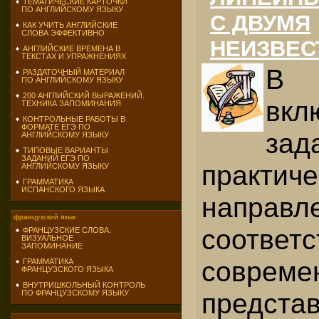
ТЕМАТИЧЕСКИЕ КАРТОЧКИ
ПО АНГЛИЙСКОМУ ЯЗЫКУ
С ДВУМЯ
КАК УЧИТЬ АНГЛИЙСКИЕ
СЛОВА ЭФФЕКТИВНО
НЕИЗВЕС
АНГЛИЙСКИЕ ВРЕМЕНА В
ТЕКСТАХ И УПРАЖНЕНИЯХ
В
РАЗДАТОЧНЫЙ МАТЕРИАЛ
ПО АНГЛИЙСКОМУ ЯЗЫКУ
200 АНГЛИЙСКИЙ ВЫРАЖЕНИЙ.
вкл
ТЕХНИКА ЗАПОМИНАНИЯ
КОНТРОЛЬНЫЕ РАБОТЫ В
ФОРМАТЕ ЕГЭ ПО
зад
АНГЛИЙСКОМУ ЯЗЫКУ
ТИПОВЫЕ ВАРИАНТЫ
ЗАДАНИЙ ЕГЭ ПО
практиче
АНГЛИЙСКОМУ ЯЗЫКУ
ГРАММАТИКА
ИСПАНСКОГО ЯЗЫКА
направл
французский язык
соответ
ФРАНЦУЗСКИЕ СЛОВА.
ВИЗУАЛЬНОЕ
ЗАПОМИНАНИЕ
совреме
ГРАММАТИКА
ФРАНЦУЗСКОГО ЯЗЫКА
ВНУТРИШКОЛЬНЫЙ КОНТРОЛЬ
предста
ПО ФРАНЦУЗСКОМУ ЯЗЫКУ