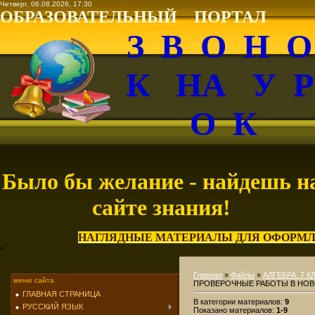
Четверг, 06.08.2026, 17:30
ОБРАЗОВАТЕЛЬНЫЙ ПОРТАЛ
З В О Н 
К НА У 
О К
Было бы желание - найдешь н
сайте знания!
НАГЛЯДНЫЕ МАТЕРИАЛЫ ДЛЯ ОФОРМЛ
<
Главная
»
Файлы
»
АЛГЕБРА. 7 К
меню сайта
ПРОВЕРОЧНЫЕ РАБОТЫ В НО
ГЛАВНАЯ СТРАНИЦА
В категории материалов
:
9
РУССКИЙ ЯЗЫК
Показано материалов
:
1-9