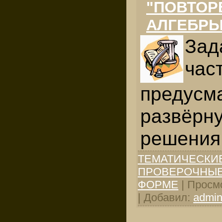
"ПОВТОР
АЛГЕБРЫ
Зад
час
предусм
развёрну
решения
ТЕМАТИЧЕСКИ
ПРОВЕРОЧНЫЕ
ФОРМЕ
| Просмо
| Добавил:
admi