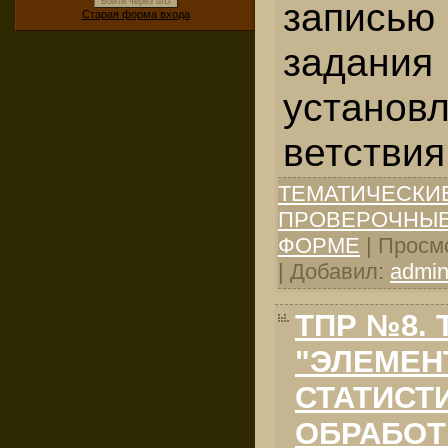
запись
Войти через uID
Старая форма входа
зад
установ
ветствия
ТЕМАТИЧЕСКИ
ПРОВЕРОЧНЫЕ
ФОРМЕ
| Просмо
| Добавил:
admi
ТПР №8. 
"ЭЛЕМЕ
СТАТИСТ
ОБРАБОТ