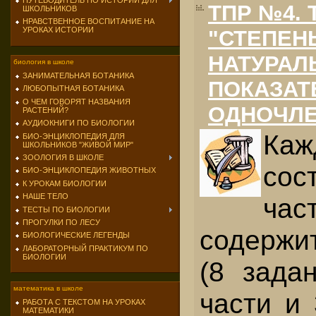
ПУТЕВОДИТЕЛЬ ПО ИСТОРИИ ДЛЯ
ТПР №4. 
ШКОЛЬНИКОВ
НРАВСТВЕННОЕ ВОСПИТАНИЕ НА
УРОКАХ ИСТОРИИ
"СТЕПЕН
НАТУРА
биология в школе
ЗАНИМАТЕЛЬНАЯ БОТАНИКА
ПОКАЗАТ
ЛЮБОПЫТНАЯ БОТАНИКА
О ЧЕМ ГОВОРЯТ НАЗВАНИЯ
ОДНОЧЛ
РАСТЕНИЙ?
АУДИОКНИГИ ПО БИОЛОГИИ
Каж
БИО-ЭНЦИКЛОПЕДИЯ ДЛЯ
ШКОЛЬНИКОВ "ЖИВОЙ МИР"
ЗООЛОГИЯ В ШКОЛЕ
сос
БИО-ЭНЦИКЛОПЕДИЯ ЖИВОТНЫХ
К УРОКАМ БИОЛОГИИ
НАШЕ ТЕЛО
ч
ТЕСТЫ ПО БИОЛОГИИ
ПРОГУЛКИ ПО ЛЕСУ
содержи
БИОЛОГИЧЕСКИЕ ЛЕГЕНДЫ
ЛАБОРАТОРНЫЙ ПРАКТИКУМ ПО
БИОЛОГИИ
(8 зада
математика в школе
части и
РАБОТА С ТЕКСТОМ НА УРОКАХ
МАТЕМАТИКИ