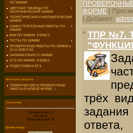
ПРОВЕРОЧНЫЕ
ПО ХИМИИ
ЦВЕТНЫЕ ТАБЛИЦЫ ПО
ФОРМЕ
| Просмо
НЕОРГАНИЧЕСКОЙ ХИМИИ
| Добавил:
admi
ТЕОРЕТИЧЕСКАЯ И МАТЕМАТИЧЕСКАЯ
ХИМИЯ
САМОСТОЯТЕЛЬНЫЕ РАБОТЫ ПО
ХИМИИ
ТПР №7. 
КИМ ПО ХИМИИ. 8 КЛАСС
ТЕСТЫ ПО ХИМИИ
"ФУНКЦИЯ
ПРОВЕРОЧНЫЕ РАБОТЫ ПО ХИМИИ в
10-11 КЛАССАХ
За­
ЗАНИМАТЕЛЬНО О ХИМИИ
ОГЭ ПО ХИМИИ. 9 КЛАСС
ПОДГОТОВКА К ЕГЭ
час
категории раздела
пре
ТЕМАТИЧЕСКИЕ И ПРОВЕРОЧНЫЕ
РАБОТЫ В НОВОЙ ФОРМЕ
[9]
трёх ви
статистика
задания
Онлайн всего:
1
Гостей:
1
Пользователей:
0
ответа
форма входа