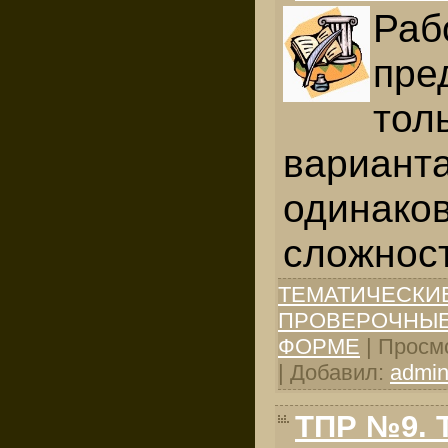
Раб
пре
толь
вариант
одинако
сложност
ТЕМАТИЧЕСКИ
ПРОВЕРОЧНЫЕ
ФОРМЕ
| Просмо
| Добавил:
admi
ТПР №9. 