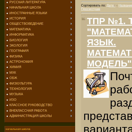
РУССКАЯ ЛИТЕРАТУРА
Сортировать по
:
Дате
·
Названи
НАЧАЛЬНАЯ ШКОЛА
Просмотрам
ИНОСТРАННЫЕ ЯЗЫКИ
ТПР №1. 
ИСТОРИЯ
ОБЩЕСТВОВЕДЕНИЕ
"МАТЕМА
МАТЕМАТИКА
ИНФОРМАТИКА
ЯЗЫК.
БИОЛОГИЯ
ЭКОЛОГИЯ
МАТЕМАТ
ГЕОГРАФИЯ
ФИЗИКА
МОДЕЛЬ"
АСТРОНОМИЯ
ХИМИЯ
Поч
МХК
ОБЖ
ФИЗКУЛЬТУРА
раб
ТЕХНОЛОГИЯ
МУЗЫКА
раз
ИЗО
КЛАССНОЕ РУКОВОДСТВО
ВНЕКЛАССНАЯ РАБОТА
представ
АДМИНИСТРАЦИЯ ШКОЛЫ
вариант
начальная школа