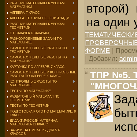
РАБОЧИЕ МАТЕРИАЛЫ К УРОКАМ
второй)
МАТЕМАТИКИ
АЛГЕБРА. 7 КЛАСС
на один 
АЛГЕБРА. ТЕХНИКА РЕШЕНИЯ ЗАДАЧ
РАБОЧИЕ МАТЕРИАЛЫ К УРОКАМ
ГЕОМЕТРИИ
ТЕМАТИЧЕСКИ
ОТ ЗАДАЧЕК К ЗАДАЧАМ
РАЗНОУРОВНЕВЫЕ ЗАДАЧИ ПО
ПРОВЕРОЧНЫЕ
МАТЕМАТИКЕ
САМОСТОЯТЕЛЬНЫЕ РАБОТЫ ПО
ФОРМЕ
| Просмо
ГЕОМЕТРИИ
| Добавил:
admi
САМОСТОЯТЕЛЬНЫЕ РАБОТЫ ПО
МАТЕМАТИКЕ
КАРТОЧКИ ПО АЛГЕБРЕ. 7 КЛАСС
ТПР №5. 
САМОСТОЯТЕЛЬНЫЕ И КОНТРОЛЬНЫЕ
РАБОТЫ ПО АЛГЕБРЕ. 9 КЛАСС
КОНТРОЛЬНЫЕ РАБОТЫ ПО
"МНОГОЧ
МАТЕМАТИКЕ
ТЕСТЫ ПО МАТЕМАТИКЕ
Зад
РАЗДАТОЧНЫЙ МАТЕРИАЛ ПО
ГЕОМЕТРИИ
ТЕСТЫ ПО ГЕОМЕТРИИ
быт
ПОДГОТОВКА К ОГЭ ПО МАТЕМАТИКЕ. 9
КЛАСС
ДИДАКТИЧЕСКИЙ МАТЕРИАЛ.
исп
МАТЕМАТИКА 11 КЛАСС
ЗАДАЧИ НА СМЕКАЛКУ ДЛЯ 5-6
КЛАССОВ